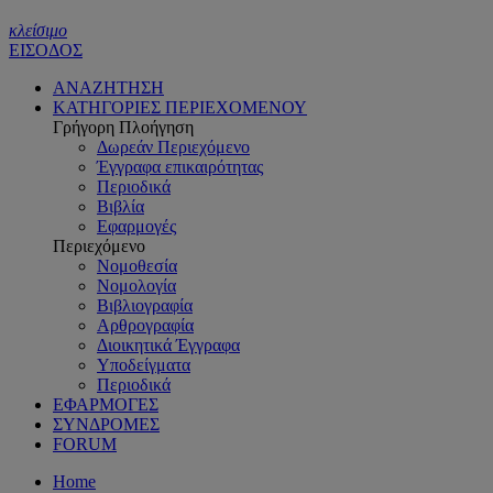
κλείσιμο
ΕΙΣΟΔΟΣ
ΑΝΑΖΗΤΗΣΗ
ΚΑΤΗΓΟΡΙΕΣ ΠΕΡΙΕΧΟΜΕΝΟΥ
Γρήγορη Πλοήγηση
Δωρεάν Περιεχόμενο
Έγγραφα επικαιρότητας
Περιοδικά
Βιβλία
Εφαρμογές
Περιεχόμενο
Νομοθεσία
Νομολογία
Βιβλιογραφία
Αρθρογραφία
Διοικητικά Έγγραφα
Υποδείγματα
Περιοδικά
ΕΦΑΡΜΟΓΕΣ
ΣΥΝΔΡΟΜΕΣ
FORUM
Home