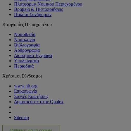
Πλατφόρμα Νομικού Περιεχομένου
Βραβεία & Πιστοποιήσεις
Πακέτα Συνδρομών
Κατηγορίες Περιεχομένου
Νομοθεσία
Νομολογία
Βιβλιογραφία
Αρθρογραφία
Διοικητικά Έγγραφα
Υποδείγματα
Περιοδικά
Χρήσιμοι Σύνδεσμοι
www.nb.org
Επικοινωνία
Συχνές Ερωτήσεις
Δημοσιεύστε στην Qualex
Sitemap
Ρυθμίσεις για τα cookies