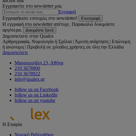
anchor link
Εγγραφείτε στο newsletter μας
Εγγραφή
Εγγραφήκατε επιτυχώς στο newsletter!
Επιστροφή
Η εγγραφή στο newsletter απέτυχε. Παρακαλώ δοκιμάστε
αργότερα.
Δοκιμάστε ξανά
Δημοσιεύστε στην Qualex
Αρθρογραφία, Νομολογία ή Σχόλια | Άμεση ανάρτηση | Επώνυμη
ή ανώνυμη | Προβολή σε χιλιάδες χρήστες σε όλη την Ελλάδα
Δημοσιεύστε
Μαυρομιχάλη 23, Αθήνα
210 3678800
210 3678922
info@qualex.gr
follow us on Facebook
follow us on LinkedIn
follow us on youtube
Η Εταιρία
Νομική Βιβλιοθήκη