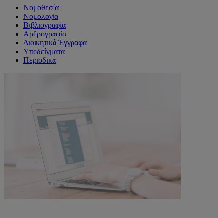
Νομοθεσία
Νομολογία
Βιβλιογραφία
Αρθρογραφία
Διοικητικά Έγγραφα
Υποδείγματα
Περιοδικά