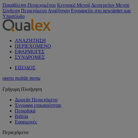
Παράβλεψη Περιεχομένου
Κεντρικό Μενού
Δευτερεύον Μενού
Σύνδεση
Περιεχόμενο
Αναζήτηση
Εγγραφείτε στο newsletter μας
Υποσέλιδο
ΑΝΑΖΗΤΗΣΗ
ΠΕΡΙΕΧΟΜΕΝΟ
ΕΦΑΡΜΟΓΕΣ
ΣΥΝΔΡΟΜΕΣ
ΕΙΣΟΔΟΣ
opens mobile menu
Γρήγορη Πλοήγηση
Δωρεάν Περιεχόμενο
Έγγραφα επικαιρότητας
Περιοδικά
Βιβλία
Εφαρμογές
Περιεχόμενο