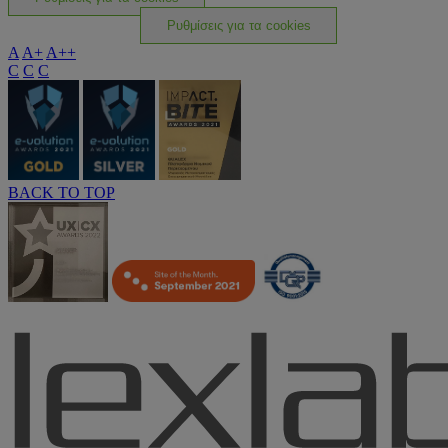
Ρυθμίσεις για τα cookies
A
A+
A++
C
C
C
BACK TO TOP