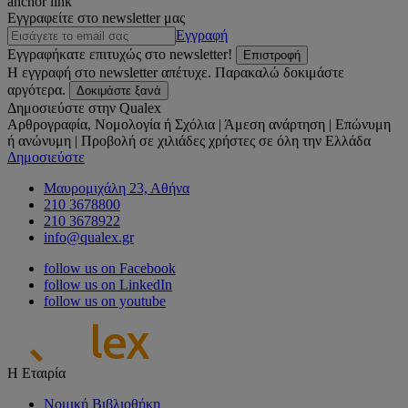
anchor link
Εγγραφείτε στο newsletter μας
Εγγραφή
Εγγραφήκατε επιτυχώς στο newsletter!
Επιστροφή
Η εγγραφή στο newsletter απέτυχε. Παρακαλώ δοκιμάστε
αργότερα.
Δοκιμάστε ξανά
Δημοσιεύστε στην Qualex
Αρθρογραφία, Νομολογία ή Σχόλια | Άμεση ανάρτηση | Επώνυμη
ή ανώνυμη | Προβολή σε χιλιάδες χρήστες σε όλη την Ελλάδα
Δημοσιεύστε
Μαυρομιχάλη 23, Αθήνα
210 3678800
210 3678922
info@qualex.gr
follow us on Facebook
follow us on LinkedIn
follow us on youtube
Η Εταιρία
Νομική Βιβλιοθήκη