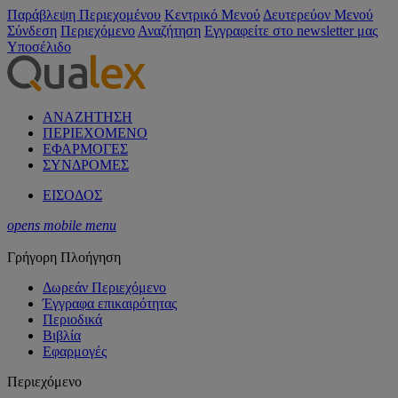
Παράβλεψη Περιεχομένου
Κεντρικό Μενού
Δευτερεύον Μενού
Σύνδεση
Περιεχόμενο
Αναζήτηση
Εγγραφείτε στο newsletter μας
Υποσέλιδο
ΑΝΑΖΗΤΗΣΗ
ΠΕΡΙΕΧΟΜΕΝΟ
ΕΦΑΡΜΟΓΕΣ
ΣΥΝΔΡΟΜΕΣ
ΕΙΣΟΔΟΣ
opens mobile menu
Γρήγορη Πλοήγηση
Δωρεάν Περιεχόμενο
Έγγραφα επικαιρότητας
Περιοδικά
Βιβλία
Εφαρμογές
Περιεχόμενο