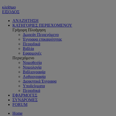
κλείσιμο
ΕΙΣΟΔΟΣ
ΑΝΑΖΗΤΗΣΗ
ΚΑΤΗΓΟΡΙΕΣ ΠΕΡΙΕΧΟΜΕΝΟΥ
Γρήγορη Πλοήγηση
Δωρεάν Περιεχόμενο
Έγγραφα επικαιρότητας
Περιοδικά
Βιβλία
Εφαρμογές
Περιεχόμενο
Νομοθεσία
Νομολογία
Βιβλιογραφία
Αρθρογραφία
Διοικητικά Έγγραφα
Υποδείγματα
Περιοδικά
ΕΦΑΡΜΟΓΕΣ
ΣΥΝΔΡΟΜΕΣ
FORUM
Home