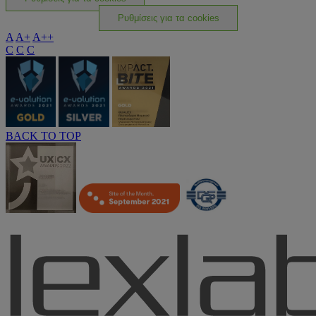
Ρυθμίσεις για τα cookies
A
A+
A++
C
C
C
BACK TO TOP