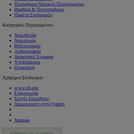
Πλατφόρμα Νομικού Περιεχομένου
Βραβεία & Πιστοποιήσεις
Πακέτα Συνδρομών
Κατηγορίες Περιεχομένου
Νομοθεσία
Νομολογία
Βιβλιογραφία
Αρθρογραφία
Διοικητικά Έγγραφα
Υποδείγματα
Περιοδικά
Χρήσιμοι Σύνδεσμοι
www.nb.org
Επικοινωνία
Συχνές Ερωτήσεις
Δημοσιεύστε στην Qualex
Sitemap
Ρυθμίσεις για τα cookies