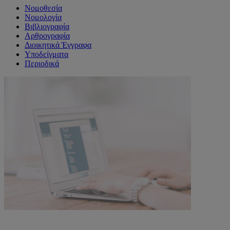
Νομοθεσία
Νομολογία
Βιβλιογραφία
Αρθρογραφία
Διοικητικά Έγγραφα
Υποδείγματα
Περιοδικά