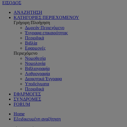
ΕΙΣΟΔΟΣ
ΑΝΑΖΗΤΗΣΗ
ΚΑΤΗΓΟΡΙΕΣ ΠΕΡΙΕΧΟΜΕΝΟΥ
Γρήγορη Πλοήγηση
Δωρεάν Περιεχόμενο
Έγγραφα επικαιρότητας
Περιοδικά
Βιβλία
Εφαρμογές
Περιεχόμενο
Νομοθεσία
Νομολογία
Βιβλιογραφία
Αρθρογραφία
Διοικητικά Έγγραφα
Υποδείγματα
Περιοδικά
ΕΦΑΡΜΟΓΕΣ
ΣΥΝΔΡΟΜΕΣ
FORUM
Home
Εξειδικευμένη αναζήτηση