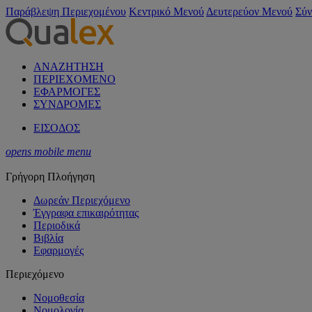
Παράβλεψη Περιεχομένου
Κεντρικό Μενού
Δευτερεύον Μενού
Σύν
ΑΝΑΖΗΤΗΣΗ
ΠΕΡΙΕΧΟΜΕΝΟ
ΕΦΑΡΜΟΓΕΣ
ΣΥΝΔΡΟΜΕΣ
ΕΙΣΟΔΟΣ
opens mobile menu
Γρήγορη Πλοήγηση
Δωρεάν Περιεχόμενο
Έγγραφα επικαιρότητας
Περιοδικά
Βιβλία
Εφαρμογές
Περιεχόμενο
Νομοθεσία
Νομολογία