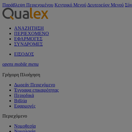
Παράβλεψη Περιεχομένου
Κεντρικό Μενού
Δευτερεύον Μενού
Σύν
ΑΝΑΖΗΤΗΣΗ
ΠΕΡΙΕΧΟΜΕΝΟ
ΕΦΑΡΜΟΓΕΣ
ΣΥΝΔΡΟΜΕΣ
ΕΙΣΟΔΟΣ
opens mobile menu
Γρήγορη Πλοήγηση
Δωρεάν Περιεχόμενο
Έγγραφα επικαιρότητας
Περιοδικά
Βιβλία
Εφαρμογές
Περιεχόμενο
Νομοθεσία
Νομολογία