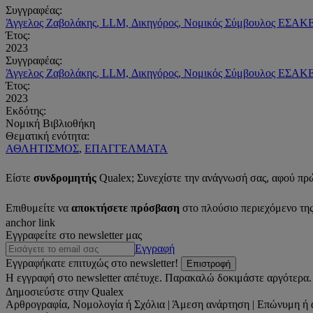
Συγγραφέας:
Άγγελος Ζαβολάκης, LLM, Δικηγόρος, Νομικός Σύμβουλος ΕΣΑΚ
Έτος:
2023
Συγγραφέας:
Άγγελος Ζαβολάκης, LLM, Δικηγόρος, Νομικός Σύμβουλος ΕΣΑΚ
Έτος:
2023
Εκδότης:
Νομική Βιβλιοθήκη
Θεματική ενότητα:
ΑΘΛΗΤΙΣΜΟΣ
,
ΕΠΑΓΓΕΛΜΑΤΑ
Είστε
συνδρομητής
Qualex; Συνεχίστε την ανάγνωσή σας, αφού πρ
Επιθυμείτε να
αποκτήσετε πρόσβαση
στο πλούσιο περιεχόμενο τη
anchor link
Εγγραφείτε στο newsletter μας
Εγγραφή
Εγγραφήκατε επιτυχώς στο newsletter!
Επιστροφή
Η εγγραφή στο newsletter απέτυχε. Παρακαλώ δοκιμάστε αργότερα.
Δημοσιεύστε στην Qualex
Αρθρογραφία, Νομολογία ή Σχόλια | Άμεση ανάρτηση | Επώνυμη ή 