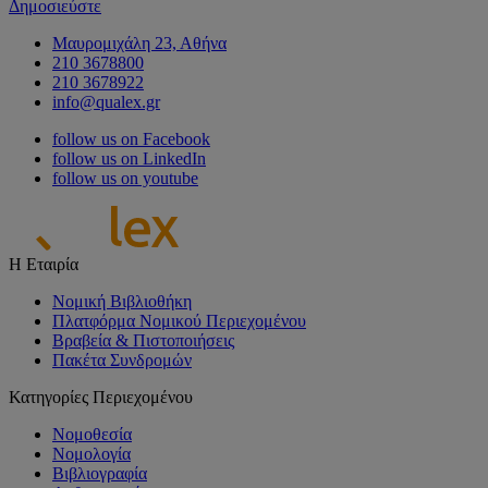
Δημοσιεύστε
Μαυρομιχάλη 23, Αθήνα
210 3678800
210 3678922
info@qualex.gr
follow us on Facebook
follow us on LinkedIn
follow us on youtube
Η Εταιρία
Νομική Βιβλιοθήκη
Πλατφόρμα Νομικού Περιεχομένου
Βραβεία & Πιστοποιήσεις
Πακέτα Συνδρομών
Κατηγορίες Περιεχομένου
Νομοθεσία
Νομολογία
Βιβλιογραφία