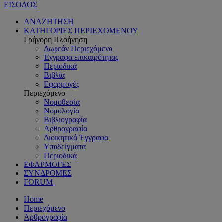
ΕΙΣΟΔΟΣ
ΑΝΑΖΗΤΗΣΗ
ΚΑΤΗΓΟΡΙΕΣ ΠΕΡΙΕΧΟΜΕΝΟΥ
Γρήγορη Πλοήγηση
Δωρεάν Περιεχόμενο
Έγγραφα επικαιρότητας
Περιοδικά
Βιβλία
Εφαρμογές
Περιεχόμενο
Νομοθεσία
Νομολογία
Βιβλιογραφία
Αρθρογραφία
Διοικητικά Έγγραφα
Υποδείγματα
Περιοδικά
ΕΦΑΡΜΟΓΕΣ
ΣΥΝΔΡΟΜΕΣ
FORUM
Home
Περιεχόμενο
Αρθρογραφία