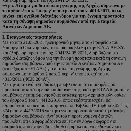
και έλαβε αρ. πρωτ. εισερχ. 2941/24.05.2021.
Θέμα:
Αίτημα για διατύπωση γνώμης της Αρχής, σύμφωνα με
το άρθρο 2 παρ. 2 περ. γ' υποπερ. αα' του ν. 4013/2011, όπως
ισχύει, επί σχεδίου διάταξης νόμου για την έννομη προστασία
κατά τη σύναψη δημοσίων συμβάσεων από την Εταιρεία
Ακινήτων Δημοσίου ΑΕ.
-------------------------------------
I. Εισαγωγικές παρατηρήσεις
Με το από 21.05.2021 ηλεκτρονικό μήνυμα του Γραφείου του
Υπουργού Οικονομικών, το οποίο υπεβλήθη στην Ε.Α.Α.ΔΗ.ΣΥ.
και έλαβε αρ. πρωτ. εισερχ. 2941/24.05.2021, διαβιβάζεται το
σχέδιο διάταξης νόμου για την έννομη προστασία κατά τη σύναψη
δημοσίων συμβάσεων από την Εταιρεία Ακινήτων Δημοσίου ΑΕ
(στο εξής και «ΕΤΑΔ») για διατύπωση γνώμης της Αρχής,
σύμφωνα με το άρθρο 2 παρ. 2 περ. γ’ υποπερ. αα’ του ν.
4013/2011 (ΦΕΚ 204Α’).
Με την προτεινόμενη διάταξη προβλέπεται ότι διαφορές που
προκύπτουν κατά τη διαδικασία ανάθεσης από την ΕΤΑΔ δημοσίων
συμβάσεων εκτιμώμενης αξίας κατώτερης των χρηματικών ορίων
του άρθρου 5 του ν. 4412/2016, όπως εκάστοτε ισχύει, θα
εξαιρούνται του πεδίου εφαρμογής του Βιβλίου IV (άρθρα 345 έως
374) του ν. 4412/2016 για την έννομη προστασία κατά τη σύναψη
δημοσίων συμβάσεων. Αντ’ αυτού η προτεινόμενη διάταξη
προβλέπει ότι θα εφαρμόζονται επί των εν λόγω διαφορών οι
αποφάσεις που έχουν ήδη εκδοθεί ή πρόκειται να εκδοθούν κατ’