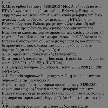
[…]».
6. Με το άρθρο 188 του ν. 4389/2016 (ΦΕΚ Α' 94) ορίζεται ότι η
ΕΤΑΔ θεωρείται άμεση θυγατρική της Ελληνικής Εταιρείας
Συμμετοχών και Περιουσίας Α.Ε στην οποία μεταβιβάζεται άνευ
ανταλλάγματος το σύνολο των μετοχών της ΕΤΑΔ από το
Ελληνικό Δημόσιο. Ειδικότερα, με την εν λόγω διάταξη ορίζεται
ότι:«1. Από την απόκτηση της νομικής προσωπικότητας της
Εταιρείας τα κατωτέρω νομικά πρόσωπα, των οποίων το μετοχικό
κεφάλαιο ή οι τίτλοι που το ενσωματώνουν μεταβιβάζονται στην
Εταιρεία ή συστήνονται σύμφωνα με τις διατάξεις του παρόντος,
θεωρούνται για τους σκοπούς του παρόντος νόμου άμεσες
θυγατρικές (οι «άμεσες θυγατρικές»):
α. Το Ταμείο Χρηματοπιστωτικής Σταθερότητας.
β. Το Ταμείο Αξιοποίησης της Ιδιωτικής Περιουσίας του Δημοσίου
του ν. 3986/2011 (Α` 152) («ΤΑΙΠΕΔ»).
γ. Η Εταιρεία Ακινήτων Δημοσίου ΑΕ του ν. 2636/1998 (Α` 198)
(«ΕΤΑΔ»).
δ. Η Εταιρεία Δημοσίων Συμμετοχών Α.Ε., η οποία συστήνεται
σύμφωνα με την παράγραφο 8.
Δημόσιες επιχειρήσεις και νομικά πρόσωπα του ν. 3429/2005 που
το μετοχικό τους κεφάλαιο ή ο έλεγχος μεταβιβάζεται στην
Εταιρεία σύμφωνα με το άρθρο 197 θεωρούνται για τους σκοπούς
του παρόντος νόμου λοιπές θυγατρικές (οι «λοιπές θυγατρικές»).
[...]
3. Κάθε άμεση θυγατρική της Εταιρείας διαχειρίζεται τα