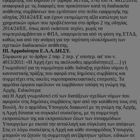
εφαρμογής του Βιβλίου IV (άρθρα 345 έως 374) του Ν. 4412/2016,
αναφορικά με τις διαφορές που προκύπτουν κατά τη διαδικασία
ανάθεσης συμβάσεων που εμπίπτουν στο πεδίο εφαρμογής της
οδηγίας 2014/24/ΕΕ και έχουν εκτιμώμενη αξία κατώτερη των
χρηματικών ορίων που προβλέπονται στο άρθρο 2 της οδηγίας
2014/24/ΕΕ, όπως αυτό εκάστοτε ισχύει, χωρίς να
συμπεριλαμβάνεται ο ΦΠΑ, υπαγορεύεται από τη φύση της ΕΤΑΔ,
καθώς και από την ανάγκη για την ταχύτατη ολοκλήρωση των
σχετικών διαδικασιών ανάθεσης.
ΙΙΙ.
Αρμοδιότητα Ε.Α.Α.ΔΗ.ΣΥ.
Σύμφωνα με το άρθρο 2 παρ. 2 περ. γ' υποπερ. αα' του ν.
4013/2011: «Η Αρχή έχει τις ακόλουθες αρμοδιότητες:[….] γ)
Γνωμοδοτεί για τη νομιμότητα κάθε διάταξης σχεδίου νόμου ή
κανονιστικής πράξης που αφορά στις δημόσιες συμβάσεις και
συμμετέχει στις οικείες νομοπαρασκευαστικές επιτροπές. Τα
αρμόδια όργανα οφείλουν να λαμβάνουν υπόψη τη γνώμη της
Αρχής. Ειδικότερα:
αα) Η Αρχή γνωμοδοτεί επί των διατάξεων σχεδίων νόμων που
αφορούν στις δημόσιες συμβάσεις πριν από την κατάθεση τους στη
Βουλή. Αν ο αρμόδιος Υπουργός διαφωνεί με τη γνώμη της Αρχής,
η Αρχή δύναται να συγκαλεί συσκέψεις, με τη συμμετοχή
εκπροσώπων της και εκπροσώπων όλων των συναρμόδιων
Υπουργείων με σκοπό την ανταλλαγή και σύγκλιση των απόψεων.
Στις εν λόγω συσκέψεις η Αρχή και κάθε συναρμόδιος Υπουργός
μπορούν να ζητούν τη συμμετοχή ανεξάρτητων τρίτων, ειδικών σε