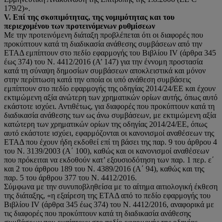
179/2)».
V. Επί της σκοπιμότητας, της νομιμότητας και του
περιεχομένου των προτεινόμενων ρυθμίσεων
Με την προτεινόμενη διάταξη προβλέπεται ότι οι διαφορές που
προκύπτουν κατά τη διαδικασία ανάθεσης συμβάσεων από την
ΕΤΑΔ εμπίπτουν στο πεδίο εφαρμογής του Βιβλίου IV (άρθρα 345
έως 374) του Ν. 4412/2016 (Α’ 147) για την έννομη προστασία
κατά τη σύναψη δημοσίων συμβάσεων αποκλειστικά και μόνον
στην περίπτωση κατά την οποία οι υπό ανάθεση συμβάσεις
εμπίπτουν στο πεδίο εφαρμογής της οδηγίας 2014/24/ΕΕ και έχουν
εκτιμώμενη αξία ανώτερη των χρηματικών ορίων αυτής, όπως αυτό
εκάστοτε ισχύει. Αντιθέτως, για διαφορές που προκύπτουν κατά τη
διαδικασία ανάθεσης των ως άνω συμβάσεων, με εκτιμώμενη αξία
κατώτερη των χρηματικών ορίων της οδηγίας 2014/24/ΕΕ, όπως
αυτό εκάστοτε ισχύει, εφαρμόζονται οι κανονισμοί αναθέσεων της
ΕΤΑΔ που έχουν ήδη εκδοθεί επί τη βάσει της παρ. 9 του άρθρου 4
του Ν. 3139/2003 (Α΄ 100), καθώς και οι κανονισμοί αναθέσεων
που πρόκειται να εκδοθούν κατ’ εξουσιοδότηση των παρ. 1 περ. ε΄
και 2 του άρθρου 189 του Ν. 4389/2016 (Α΄ 94), καθώς και της
παρ. 5 του άρθρου 377 του Ν. 4412/2016.
Σύμφωνα με την συνυποβληθείσα με το αίτημα αιτιολογική έκθεση
της διάταξης, «η εξαίρεση της ΕΤΑΔ από το πεδίο εφαρμογής του
Βιβλίου IV (άρθρα 345 έως 374) του Ν. 4412/2016, αναφορικά με
τις διαφορές που προκύπτουν κατά τη διαδικασία ανάθεσης