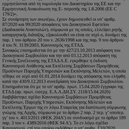
ερμηνεύονται από τη νομολογία του Δικαστηρίου της ΕΕ και την
Ερμηνευτική Ανακοίνωση της Ε- πιτροπής της 1.8.2006 (EE C
179/2)».
Σε συνάρτηση των ανωτέρω, έχουν δημοσιευθεί οι υπ’ αριθμ.
87/2020 και 99/2020 αποφάσεις του Διοικητικού Εφετείου
(Διαδικασία Αναστολών), σύμφωνα με τις οποίες, ελλείψει ρητής
καταργητικής διάταξης, εξακολουθεί να είναι σε ισχύ ο, δυνάμει της
παρ. 1 του άρθρου 20 του ν. 2636/1998 και της παρ. 9 του άρθρου
4 του Ν. 3139/2003, Κανονισμός της ΕΤΑΔ.
Συναφώς επισημαίνεται ότι με την 427/23.10.2013 απόφαση του
Διοικητικού Συμβουλίου και την από 03.12.2013 απόφαση της
Γενικής Συνέλευσης της ΕΤΑΔ Α.Ε. εγκρίθηκε η έκδοση
Κανονισμού Ανάθεσης και Εκτέλεσης Συμβάσεων Προμήθειας
Προϊόντων Παροχής Υπηρεσιών και Εκπόνησης Μελετών, η οποία
τέθηκε σε ισχύ από 01.01.2014 δυνάμει της απόφασης που ελήφθη
κατά την 430/9.12.2013 συνεδρίαση του Διοικητικού Συμβουλίου.
Επισημαίνεται ότι με το υπ’ αριθμ. πρωτ. 15.04.2020 έγγραφο της
ΕΤΑΔ (αρ. πρωτ. εισερχ. Ε.Α.Α.ΔΗ.ΣΥ. 2118/15.04.2020)
διαβιβάστηκε σχέδιο Κανονισμού Συμβάσεων Προμήθειας
Προϊόντων, Παροχής Υπηρεσιών, Εκπόνησης Μελετών και
Εκτέλεσης Έργων της εν λόγω Εταιρείας για διατύπωση σύμφωνης
γνώμης της Αρχής, σύμφωνα με το άρθρο 2 παρ. 2 περ. γ’ υποπερ.
γγ’ του ν. 4013/2011 (ΦΕΚ 204Α’) σε συνδυασμό με το άρθρο 189
παρ. 3 του ν. 4389/2016 (ΦΕΚ 94 Α'). Το εν λόγω σχέδιο
Κανονισμού, επί του οποίου εκδόθηκε η υπ’ αριθμ. Γ10/2020