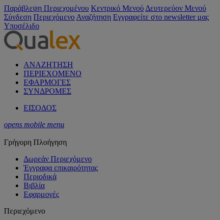
Παράβλεψη Περιεχομένου
Κεντρικό Μενού
Δευτερεύον Μενού
Σύνδεση
Περιεχόμενο
Αναζήτηση
Εγγραφείτε στο newsletter μας
Υποσέλιδο
ΑΝΑΖΗΤΗΣΗ
ΠΕΡΙΕΧΟΜΕΝΟ
ΕΦΑΡΜΟΓΕΣ
ΣΥΝΔΡΟΜΕΣ
ΕΙΣΟΔΟΣ
opens mobile menu
Γρήγορη Πλοήγηση
Δωρεάν Περιεχόμενο
Έγγραφα επικαιρότητας
Περιοδικά
Βιβλία
Εφαρμογές
Περιεχόμενο