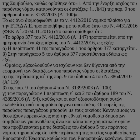
της Συμβούλιο, καθώς ορίσθηκε ότι:«1. Από την έναρξη ισχύος του
παρόντος νόμου καταργούνται οι διατάξεις: […](41) της παρ. 9 του
άρθρου 4 του ν. 3139/2003 (Α΄ 100)».
Το ως άνω διαμορφωθέν με το ν. 4412/2016 νομικό πλαίσιο για
την ΕΤΑΔ Α.Ε. τροποποιήθηκε με το άρθρο έκτο του Ν. 4431/2016
(ΦΕΚ Α΄ 207/4-11-2016) στο οποίο ορίσθηκε ότι:
«Το άρθρο 377 του Ν. 4412/2016 (Α΄ 147) τροποποιείται από την
ημερομηνία έναρξης ισχύος του Ν. 4412/2016, ως εξής:
α) Η περίπτωση 41 της παραγράφου 1 του άρθρου 377 καταργείται.
β) Στην παράγραφο 5 του άρθρου 377 προστίθενται εδάφια ως
εξής:
«Ομοίως, εξακολουθούν να ισχύουν και δεν θίγονται από την
εφαρμογή των διατάξεων του παρόντος νόμου οι διατάξεις:
α) της περίπτωσης ια΄ της παρ. 9 του άρθρου 4 του Ν. 3864/2010
(Α΄ 119),
β) της παρ. 9 του άρθρου 4 του Ν. 3139/2003 (Α΄ 100),
γ) των παραγράφων 1 περίπτωση ε΄ και 2 του άρθρου 189 του Ν.
4389/2016 (Α΄ 94), καθώς και οι κατ’ εξουσιοδότηση αυτών
εκδοθείσες από τα αρμόδια όργανα αποφάσεις. Οι φορείς της
παρούσας παραγράφου μπορούν με τους οικείους Κανονισμούς να
θεσπίζουν παρεκκλίσεις από την εθνική νομοθεσία δημοσίων
συμβάσεων για αναθέσεις άνω και κάτω των χρηματικών ορίων
που προβλέπονται με τις διατάξεις του άρθρου 5 του παρόντος
νόμου, τηρουμένης σε κάθε περίπτωση της οικείας νομοθεσίας της
Ευρωπαϊκής Ένωσης, καθώς και των Ευρωπαϊκών κανόνων, όπως