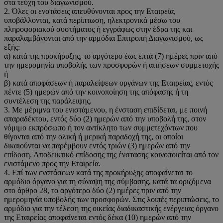
στα τεύχη του διαγωνισμού.
2. Όλες οι ενστάσεις απευθύνονται προς την Εταιρεία,
υποβάλλονται, κατά περίπτωση, ηλεκτρονικά μέσω του
πληροφοριακού συστήματος ή εγγράφως στην έδρα της και
παραλαμβάνονται από την αρμόδια Επιτροπή Διαγωνισμού, ως
εξής:
α) κατά της προκήρυξης, το αργότερο έως επτά (7) ημέρες πριν από
την ημερομηνία υποβολής των προσφορών ή αιτήσεων συμμετοχής
ή
β) κατά αποφάσεων ή παραλείψεων οργάνων της Εταιρείας, εντός
πέντε (5) ημερών από την κοινοποίηση της απόφασης ή τη
συντέλεση της παράλειψης.
3. Με μέριμνα του ενιστάμενου, η ένσταση επιδίδεται, με ποινή
απαραδέκτου, εντός δύο (2) ημερών από την υποβολή της, στον
νόμιμο εκπρόσωπο ή τον αντίκλητο των συμμετεχόντων που
θίγονται από την ολική ή μερική παραδοχή της, οι οποίοι
δικαιούνται να παρέμβουν εντός τριών (3) ημερών από την
επίδοση. Αποδεικτικό επίδοσης της ένστασης κοινοποιείται από τον
ενιστάμενο προς την Εταιρεία.
4. Επί των ενστάσεων κατά της προκήρυξης αποφαίνεται το
αρμόδιο όργανο για τη σύναψη της σύμβασης, κατά τα οριζόμενα
στο άρθρο 28, το αργότερο δύο (2) ημέρες πριν από την
ημερομηνία υποβολής των προσφορών. Στις λοιπές περιπτώσεις, το
αρμόδιο για την τέλεση της οικείας διαδικαστικής ενέργειας όργανο
της Εταιρείας αποφαίνεται εντός δέκα (10) ημερών από την