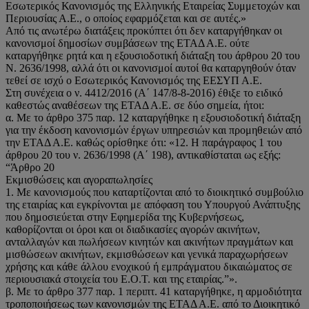
Εσωτερικός Κανονισμός της Ελληνικής Εταιρείας Συμμετοχών και
Περιουσίας Α.Ε., ο οποίος εφαρμόζεται και σε αυτές.»
Από τις ανωτέρω διατάξεις προκύπτει ότι δεν καταργήθηκαν οι
κανονισμοί δημοσίων συμβάσεων της ΕΤΑΔ Α.Ε. ούτε
καταργήθηκε ρητά και η εξουσιοδοτική διάταξη του άρθρου 20 του
Ν. 2636/1998, αλλά ότι οι κανονισμοί αυτοί θα καταργηθούν όταν
τεθεί σε ισχύ ο Εσωτερικός Κανονισμός της ΕΕΣΥΠ Α.Ε.
Στη συνέχεια ο ν. 4412/2016 (Α΄ 147/8-8-2016) έθιξε το ειδικό
καθεστώς αναθέσεων της ΕΤΑΔ Α.Ε. σε δύο σημεία, ήτοι:
α. Με το άρθρο 375 παρ. 12 καταργήθηκε η εξουσιοδοτική διάταξη
για την έκδοση κανονισμών έργων υπηρεσιών και προμηθειών από
την ΕΤΑΔ Α.Ε. καθώς ορίσθηκε ότι: «12. Η παράγραφος 1 του
άρθρου 20 του ν. 2636/1998 (Α΄ 198), αντικαθίσταται ως εξής:
“Άρθρο 20
Εκμισθώσεις και αγοραπωλησίες
1. Με κανονισμούς που καταρτίζονται από το διοικητικό συμβούλιο
της εταιρίας και εγκρίνονται με απόφαση του Υπουργού Ανάπτυξης
που δημοσιεύεται στην Εφημερίδα της Κυβερνήσεως,
καθορίζονται οι όροι και οι διαδικασίες αγορών ακινήτων,
ανταλλαγών και πωλήσεων κινητών και ακινήτων πραγμάτων και
μισθώσεων ακινήτων, εκμισθώσεων και γενικά παραχωρήσεων
χρήσης και κάθε άλλου ενοχικού ή εμπράγματου δικαιώματος σε
περιουσιακά στοιχεία του Ε.Ο.Τ. και της εταιρίας.”».
β. Με το άρθρο 377 παρ. 1 περιπτ. 41 καταργήθηκε, η αρμοδιότητα
τροποποιήσεως των κανονισμών της ΕΤΑΔ Α.Ε. από το Διοικητικό