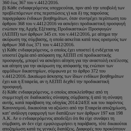
360 έως 367 του ν.4412/2016.
β) Κάθε ενδιαφερόμενος υποχρεούται, πριν από την υποβολή των
προβλεπόμενων στις περιπτώσεις γ) και δ) της παρούσας
παραγράφου ένδικων βοηθημάτων, όταν συντρέχει περίπτωση του
άρθρου 368 του ν.4412/2016 να ασκήσει προδικαστική προσφυγή
ενώπιον της Αρχής Εξέτασης Προδικαστικών Προσφυγών
(ΑΕΠΠ) των άρθρων 345 επ. του ν.4412/2016, με αίτημα την
ακύρωση της σύμβασης, η οποία ασκείται κατά τους ορισμούς των
άρθρων 368 έως 371 του ν.4412/2016.
γ) Κάθε ενδιαφερόμενος, ο οποίος έχει υποστεί ή ενδέχεται να
υποστεί ζημία από απόφαση της ΑΕΠΠ επί προδικαστικής
προσφυγής, μπορεί να ασκήσει αίτηση για την αναστολή εκτέλεσης
και αίτηση για την ακύρωση της απόφασής της ενώπιον των
αρμόδιων δικαστηρίων, σύμφωνα με το άρθρο 372 του
ν.4412/2016. Δικαίωμα άσκησης των ίδιων ενδίκων βοηθημάτων
έχει και η Εταιρεία, αν η ΑΕΠΠ δεχθεί την προδικαστική
προσφυγή.
δ) Κάθε ενδιαφερόμενος, ο οποίος αποκλείσθηκε από τη
συμμετοχή σε διαδικασίες σύναψης σύμβασης ή από τη σύναψη
αυτής, κατά παράβαση της οδηγίας 2014/24/ΕΕ και του παρόντος
Κανονισμού, δικαιούται να αξιώσει από την Εταιρεία αποζημίωση,
κατ’ ανάλογη εφαρμογή των διατάξεων των άρθρων 197 και 198
Α.Κ. Αν ο ενδιαφερόμενος αποδείξει ότι θα είχε συνάψει τη
σύμβαση, αν δεν είχε εμφιλοχωρήσει η παράβαση, τότε δικαιούται
αποζημίωση κατά τις γενικές διατάξεις. Διαφορές που προκύπτουν