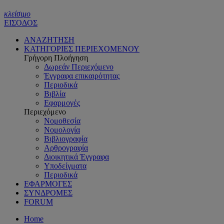
κλείσιμο
ΕΙΣΟΔΟΣ
ΑΝΑΖΗΤΗΣΗ
ΚΑΤΗΓΟΡΙΕΣ ΠΕΡΙΕΧΟΜΕΝΟΥ
Γρήγορη Πλοήγηση
Δωρεάν Περιεχόμενο
Έγγραφα επικαιρότητας
Περιοδικά
Βιβλία
Εφαρμογές
Περιεχόμενο
Νομοθεσία
Νομολογία
Βιβλιογραφία
Αρθρογραφία
Διοικητικά Έγγραφα
Υποδείγματα
Περιοδικά
ΕΦΑΡΜΟΓΕΣ
ΣΥΝΔΡΟΜΕΣ
FORUM
Home