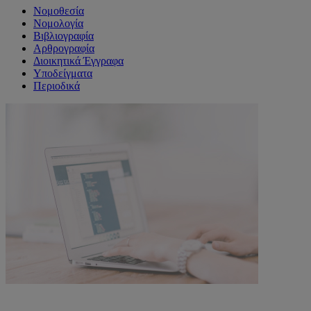
Νομοθεσία
Νομολογία
Βιβλιογραφία
Αρθρογραφία
Διοικητικά Έγγραφα
Υποδείγματα
Περιοδικά