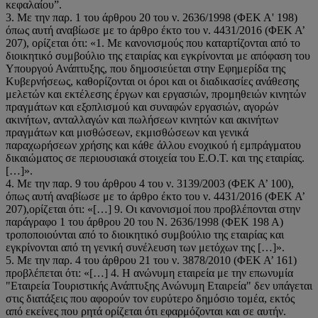
κεφαλαίου”.
3. Με την παρ. 1 του άρθρου 20 του ν. 2636/1998 (ΦΕΚ Α' 198)
όπως αυτή αναβίωσε με το άρθρο έκτο του ν. 4431/2016 (ΦΕΚ Α’
207), ορίζεται ότι: «1. Με κανονισμούς που καταρτίζονται από το
διοικητικό συμβούλιο της εταιρίας και εγκρίνονται με απόφαση του
Υπουργού Ανάπτυξης, που δημοσιεύεται στην Εφημερίδα της
Κυβερνήσεως, καθορίζονται οι όροι και οι διαδικασίες ανάθεσης
μελετών και εκτέλεσης έργων και εργασιών, προμηθειών κινητών
πραγμάτων και εξοπλισμού και συναφών εργασιών, αγορών
ακινήτων, ανταλλαγών και πωλήσεων κινητών και ακινήτων
πραγμάτων και μισθώσεων, εκμισθώσεων και γενικά
παραχωρήσεων χρήσης και κάθε άλλου ενοχικού ή εμπράγματου
δικαιώματος σε περιουσιακά στοιχεία του Ε.Ο.Τ. και της εταιρίας.
[…]».
4. Με την παρ. 9 του άρθρου 4 του ν. 3139/2003 (ΦΕΚ Α’ 100),
όπως αυτή αναβίωσε με το άρθρο έκτο του ν. 4431/2016 (ΦΕΚ Α’
207),ορίζεται ότι: «[…] 9. Οι κανονισμοί που προβλέπονται στην
παράγραφο 1 του άρθρου 20 του Ν. 2636/1998 (ΦΕΚ 198 Α)
τροποποιούνται από το διοικητικό συμβούλιο της εταιρίας και
εγκρίνονται από τη γενική συνέλευση των μετόχων της […]».
5. Με την παρ. 4 του άρθρου 21 του ν. 3878/2010 (ΦΕΚ Α’ 161)
προβλέπεται ότι: «[…] 4. Η ανώνυμη εταιρεία με την επωνυμία
"Εταιρεία Τουριστικής Ανάπτυξης Ανώνυμη Εταιρεία" δεν υπάγεται
στις διατάξεις που αφορούν τον ευρύτερο δημόσιο τομέα, εκτός
από εκείνες που ρητά ορίζεται ότι εφαρμόζονται και σε αυτήν.