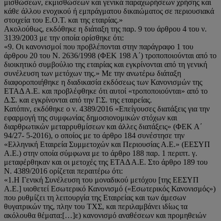
μισθώσεων, εκμισθώσεων και γενικά παραχωρήσεων χρήσης και
κάθε άλλου ενοχικού ή εμπράγματου δικαιώματος σε περιουσιακά
στοιχεία του Ε.Ο.Τ. και της εταιρίας.»
Ακολούθως, εκδόθηκε η διάταξη της παρ. 9 του άρθρου 4 του ν.
3139/2003 με την οποία ορίσθηκε ότι:
«9. Οι κανονισμοί που προβλέπονται στην παράγραφο 1 του
άρθρου 20 του Ν. 2636/1998 (ΦΕΚ 198 Α΄) τροποποιούνται από το
διοικητικό συμβούλιο της εταιρίας και εγκρίνονται από τη γενική
συνέλευση των μετόχων της.» Με την ανωτέρω διάταξη
διαφοροποιήθηκε η διαδικασία εκδόσεως των Κανονισμών της
ΕΤΑΔ Α.Ε. και προβλέφθηκε ότι αυτοί «τροποποιούνται» από το
Δ.Σ. και εγκρίνονται από την Γ.Σ. της εταιρείας.
Κατόπιν, εκδόθηκε ο ν. 4389/2016 «Επείγουσες διατάξεις για την
εφαρμογή της συμφωνίας δημοσιονομικών στόχων και
διαρθρωτικών μεταρρυθμίσεων και άλλες διατάξεις» (ΦΕΚ Α΄
94/27- 5-2016), ο οποίος με το άρθρο 184 συνέστησε την
«Ελληνική Εταιρεία Συμμετοχών και Περιουσίας Α.Ε.» (ΕΕΣΥΠ
Α.Ε.) στην οποία σύμφωνα με το άρθρο 188 παρ. 1 περιπτ. γ.
μεταφέρθηκαν και οι μετοχές της ΕΤΑΔ Α.Ε. Στο άρθρο 189 του
Ν. 4389/2016 ορίζεται περαιτέρω ότι:
«1.Η Γενική Συνέλευση του μοναδικού μετόχου [της ΕΕΣΥΠ
Α.Ε.] υιοθετεί Εσωτερικό Κανονισμό («Εσωτερικός Κανονισμός»)
που ρυθμίζει τη λειτουργία της Εταιρείας και των άμεσων
θυγατρικών της, πλην του ΤΧΣ, και περιλαμβάνει ιδίως τα
ακόλουθα θέματα:[…]ε) κανονισμό αναθέσεων και προμηθειών