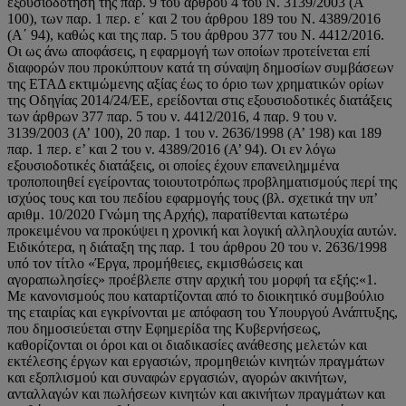
εξουσιοδότηση της παρ. 9 του άρθρου 4 του Ν. 3139/2003 (Α΄
100), των παρ. 1 περ. ε΄ και 2 του άρθρου 189 του Ν. 4389/2016
(Α΄ 94), καθώς και της παρ. 5 του άρθρου 377 του Ν. 4412/2016.
Οι ως άνω αποφάσεις, η εφαρμογή των οποίων προτείνεται επί
διαφορών που προκύπτουν κατά τη σύναψη δημοσίων συμβάσεων
της ΕΤΑΔ εκτιμώμενης αξίας έως το όριο των χρηματικών ορίων
της Οδηγίας 2014/24/ΕΕ, ερείδονται στις εξουσιοδοτικές διατάξεις
των άρθρων 377 παρ. 5 του ν. 4412/2016, 4 παρ. 9 του ν.
3139/2003 (Α’ 100), 20 παρ. 1 του ν. 2636/1998 (Α’ 198) και 189
παρ. 1 περ. ε’ και 2 του ν. 4389/2016 (Α’ 94). Οι εν λόγω
εξουσιοδοτικές διατάξεις, οι οποίες έχουν επανειλημμένα
τροποποιηθεί εγείροντας τοιουτοτρόπως προβληματισμούς περί της
ισχύος τους και του πεδίου εφαρμογής τους (βλ. σχετικά την υπ’
αριθμ. 10/2020 Γνώμη της Αρχής), παρατίθενται κατωτέρω
προκειμένου να προκύψει η χρονική και λογική αλληλουχία αυτών.
Ειδικότερα, η διάταξη της παρ. 1 του άρθρου 20 του ν. 2636/1998
υπό τον τίτλο «Έργα, προμήθειες, εκμισθώσεις και
αγοραπωλησίες» προέβλεπε στην αρχική του μορφή τα εξής:«1.
Με κανονισμούς που καταρτίζονται από το διοικητικό συμβούλιο
της εταιρίας και εγκρίνονται με απόφαση του Υπουργού Ανάπτυξης,
που δημοσιεύεται στην Εφημερίδα της Κυβερνήσεως,
καθορίζονται οι όροι και οι διαδικασίες ανάθεσης μελετών και
εκτέλεσης έργων και εργασιών, προμηθειών κινητών πραγμάτων
και εξοπλισμού και συναφών εργασιών, αγορών ακινήτων,
ανταλλαγών και πωλήσεων κινητών και ακινήτων πραγμάτων και