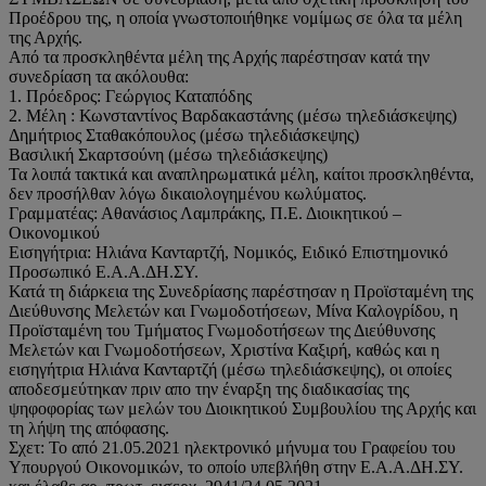
Προέδρου της, η οποία γνωστοποιήθηκε νομίμως σε όλα τα μέλη
της Αρχής.
Από τα προσκληθέντα μέλη της Αρχής παρέστησαν κατά την
συνεδρίαση τα ακόλουθα:
1. Πρόεδρος: Γεώργιος Καταπόδης
2. Μέλη : Κωνσταντίνος Βαρδακαστάνης (μέσω τηλεδιάσκεψης)
Δημήτριος Σταθακόπουλος (μέσω τηλεδιάσκεψης)
Βασιλική Σκαρτσούνη (μέσω τηλεδιάσκεψης)
Τα λοιπά τακτικά και αναπληρωματικά μέλη, καίτοι προσκληθέντα,
δεν προσήλθαν λόγω δικαιολογημένου κωλύματος.
Γραμματέας: Αθανάσιος Λαμπράκης, Π.Ε. Διοικητικού –
Οικονομικού
Εισηγήτρια: Ηλιάνα Κανταρτζή, Νομικός, Ειδικό Επιστημονικό
Προσωπικό Ε.Α.Α.ΔΗ.ΣΥ.
Κατά τη διάρκεια της Συνεδρίασης παρέστησαν η Προϊσταμένη της
Διεύθυνσης Μελετών και Γνωμοδοτήσεων, Μίνα Καλογρίδου, η
Προϊσταμένη του Τμήματος Γνωμοδοτήσεων της Διεύθυνσης
Μελετών και Γνωμοδοτήσεων, Χριστίνα Καξιρή, καθώς και η
εισηγήτρια Ηλιάνα Κανταρτζή (μέσω τηλεδιάσκεψης), οι οποίες
αποδεσμεύτηκαν πριν απο την έναρξη της διαδικασίας της
ψηφοφορίας των μελών του Διοικητικού Συμβουλίου της Αρχής και
τη λήψη της απόφασης.
Σχετ: Το από 21.05.2021 ηλεκτρονικό μήνυμα του Γραφείου του
Υπουργού Οικονομικών, το οποίο υπεβλήθη στην Ε.Α.Α.ΔΗ.ΣΥ.