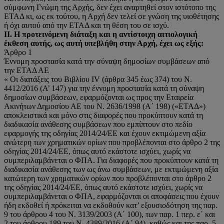
σύμφωνη Γνώμη της Αρχής, δεν έχει αναρτηθεί στον ιστότοπο της
ΕΤΑΔ κι, ως εκ τούτου, η Αρχή δεν τελεί σε γνώση της υιοθέτησης
ή όχι αυτού από την ΕΤΑΔ και τη θέση του σε ισχύ.
ΙΙ.
Η προτεινόμενη διάταξη και η αντίστοιχη αιτιολογική
έκθεση αυτής, ως αυτή υπεβλήθη στην Αρχή, έχει ως εξής:
Άρθρο 1
Έννομη προστασία κατά την σύναψη δημοσίων συμβάσεων από
την ΕΤΑΔ ΑΕ
« Οι διατάξεις του Βιβλίου IV (άρθρα 345 έως 374) του Ν.
4412/2016 (Α’ 147) για την έννομη προστασία κατά τη σύναψη
δημοσίων συμβάσεων, εφαρμόζονται ως προς την Εταιρεία
Ακινήτων Δημοσίου ΑΕ του Ν. 2636/1998 (Α΄ 198) («ΕΤΑΔ»)
αποκλειστικά και μόνο στις διαφορές που προκύπτουν κατά τη
διαδικασία ανάθεσης συμβάσεων που εμπίπτουν στο πεδίο
εφαρμογής της οδηγίας 2014/24/ΕΕ και έχουν εκτιμώμενη αξία
ανώτερη των χρηματικών ορίων που προβλέπονται στο άρθρο 2 της
οδηγίας 2014/24/ΕΕ, όπως αυτό εκάστοτε ισχύει, χωρίς να
συμπεριλαμβάνεται ο ΦΠΑ. Για διαφορές που προκύπτουν κατά τη
διαδικασία ανάθεσης των ως άνω συμβάσεων, με εκτιμώμενη αξία
κατώτερη των χρηματικών ορίων που προβλέπονται στο άρθρο 2
της οδηγίας 2014/24/ΕΕ, όπως αυτό εκάστοτε ισχύει, χωρίς να
συμπεριλαμβάνεται ο ΦΠΑ, εφαρμόζονται οι αποφάσεις που έχουν
ήδη εκδοθεί ή πρόκειται να εκδοθούν κατ’ εξουσιοδότηση της παρ.
9 του άρθρου 4 του Ν. 3139/2003 (Α΄ 100), των παρ. 1 περ. ε΄ και
2 του άρθρου 189 του Ν. 4389/2016 (Α΄ 94), καθώς και της παρ. 5