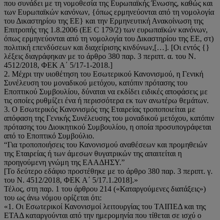
που συνάδει με τη νομοθεσία της Ευρωπαϊκής Ένωσης, καθώς και
των Ευρωπαϊκών κανόνων, {όπως ερμηνεύονται από τη νομολογία
του Δικαστηρίου της ΕΕ} και την Ερμηνευτική Ανακοίνωση της
Επιτροπής της 1.8.2006 (EE C 179/2) των ευρωπαϊκών κανόνων,
όπως ερμηνεύονται από τη νομολογία του Δικαστηρίου της ΕΕ, στ)
πολιτική επενδύσεων και διαχείρισης κινδύνων,[…]. [Οι εντός {}
λέξεις διαγράφηκαν με το άρθρο 380 παρ. 3 περιπτ. α. του Ν.
4512/2018, ΦΕΚ Α΄ 5/17-1-2018.]
2. Μέχρι την υιοθέτηση του Εσωτερικού Κανονισμού, η Γενική
Συνέλευση του μοναδικού μετόχου, κατόπιν πρότασης του
Εποπτικού Συμβουλίου, δύναται να εκδίδει ειδικές αποφάσεις με
τις οποίες ρυθμίζει ένα ή περισσότερα εκ των ανωτέρω θεμάτων.
3. Ο Εσωτερικός Κανονισμός της Εταιρείας τροποποιείται με
απόφαση της Γενικής Συνέλευσης του μοναδικού μετόχου, κατόπιν
πρότασης του Διοικητικού Συμβουλίου, η οποία προσυπογράφεται
από το Εποπτικό Συμβούλιο.
“Για τροποποιήσεις του Κανονισμού αναθέσεων και προμηθειών
της Εταιρείας ή των άμεσων θυγατρικών της απαιτείται η
προηγούμενη γνώμη της ΕΑΑΔΗΣΥ.”
[Το δεύτερο εδάφιο προστέθηκε με το άρθρο 380 παρ. 3 περιπτ. γ.
του Ν. 4512/2018, ΦΕΚ Α΄ 5/17.1.2018].»
Τέλος, στη παρ. 1 του άρθρου 214 («Καταργούμενες διατάξεις»)
του ως άνω νόμου ορίζεται ότι:
«1. Οι Εσωτερικοί Κανονισμοί λειτουργίας του ΤΑΙΠΕΔ και της
ΕΤΑΔ καταργούνται από την ημερομηνία που τίθεται σε ισχύ ο