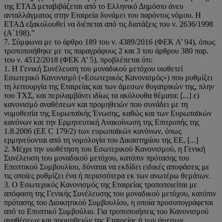
της ΕΤΑΔ μεταβιβάζεται από το Ελληνικό Δημόσιο άνευ
ανταλλάγματος στην Εταιρεία δυνάμει του παρόντος νόμου. Η
ΕΤΑΔ εξακολουθεί να διέπεται από τις διατάξεις του ν. 2636/1998
(Α`198).”
7. Σύμφωνα με το άρθρο 189 του ν. 4389/2016 (ΦΕΚ Α’ 94), όπως
τροποποιήθηκε με τις παραγράφους 2 και 3 του άρθρου 380 παρ.
του ν. 4512/2018 (ΦΕΚ Α’ 5), προβλέπεται ότι:
1. Η Γενική Συνέλευση του μοναδικού μετόχου υιοθετεί
Εσωτερικό Κανονισμό («Εσωτερικός Κανονισμός») που ρυθμίζει
τη λειτουργία της Εταιρείας και των άμεσων θυγατρικών της, πλην
του ΤΧΣ, και περιλαμβάνει ιδίως τα ακόλουθα θέματα: [...] ε)
κανονισμό αναθέσεων και προμηθειών που συνάδει με τη
νομοθεσία της Ευρωπαϊκής Ένωσης, καθώς και των Ευρωπαϊκών
κανόνων και την Ερμηνευτική Ανακοίνωση της Επιτροπής της
1.8.2006 (EE C 179/2) των ευρωπαϊκών κανόνων, όπως
ερμηνεύονται από τη νομολογία του Δικαστηρίου της ΕΕ, [...]
2. Μέχρι την υιοθέτηση του Εσωτερικού Κανονισμού, η Γενική
Συνέλευση του μοναδικού μετόχου, κατόπιν πρότασης του
Εποπτικού Συμβουλίου, δύναται να εκδίδει ειδικές αποφάσεις με
τις οποίες ρυθμίζει ένα ή περισσότερα εκ των ανωτέρω θεμάτων.
3. Ο Εσωτερικός Κανονισμός της Εταιρείας τροποποιείται με
απόφαση της Γενικής Συνέλευσης του μοναδικού μετόχου, κατόπιν
πρότασης του Διοικητικού Συμβουλίου, η οποία προσυπογράφεται
από το Εποπτικό Συμβούλιο. Για τροποποιήσεις του Κανονισμού
αναθέσεων και προμηθειών της Εταιρείας ή των άμεσων