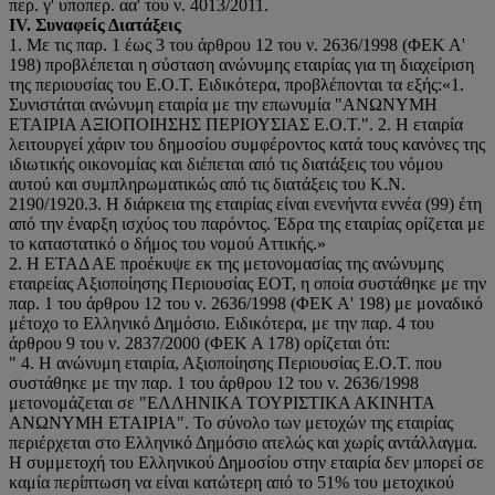
περ. γ' υποπερ. αα' του ν. 4013/2011.
IV.
Συναφείς Διατάξεις
1. Με τις παρ. 1 έως 3 του άρθρου 12 του ν. 2636/1998 (ΦΕΚ Α'
198) προβλέπεται η σύσταση ανώνυμης εταιρίας για τη διαχείριση
της περιουσίας του Ε.Ο.Τ. Ειδικότερα, προβλέπονται τα εξής:«1.
Συνιστάται ανώνυμη εταιρία με την επωνυμία "ΑΝΩΝΥΜΗ
ΕΤΑΙΡΙΑ ΑΞΙΟΠΟΙΗΣΗΣ ΠΕΡΙΟΥΣΙΑΣ Ε.Ο.Τ.". 2. Η εταιρία
λειτουργεί χάριν του δημοσίου συμφέροντος κατά τους κανόνες της
ιδιωτικής οικονομίας και διέπεται από τις διατάξεις του νόμου
αυτού και συμπληρωματικώς από τις διατάξεις του Κ.Ν.
2190/1920.3. Η διάρκεια της εταιρίας είναι ενενήντα εννέα (99) έτη
από την έναρξη ισχύος του παρόντος. Έδρα της εταιρίας ορίζεται με
το καταστατικό ο δήμος του νομού Αττικής.»
2. Η ΕΤΑΔ ΑΕ προέκυψε εκ της μετονομασίας της ανώνυμης
εταιρείας Αξιοποίησης Περιουσίας ΕΟΤ, η οποία συστάθηκε με την
παρ. 1 του άρθρου 12 του ν. 2636/1998 (ΦΕΚ Α' 198) με μοναδικό
μέτοχο το Ελληνικό Δημόσιο. Ειδικότερα, με την παρ. 4 του
άρθρου 9 του ν. 2837/2000 (ΦΕΚ Α 178) ορίζεται ότι:
" 4. Η ανώνυμη εταιρία, Αξιοποίησης Περιουσίας Ε.Ο.Τ. που
συστάθηκε με την παρ. 1 του άρθρου 12 του v. 2636/1998
μετονομάζεται σε "ΕΛΛΗΝΙΚΑ ΤΟΥΡΙΣΤIΚΑ ΑΚΙΝΗΤΑ
ΑΝΩΝΥΜΗ ΕΤΑΙΡΙΑ". Το σύνολο των μετοχών της εταιρίας
περιέρχεται στο Ελληνικό Δημόσιο ατελώς και χωρίς αντάλλαγμα.
Η συμμετοχή του Ελληνικού Δημοσίου στην εταιρία δεν μπορεί σε
καμία περίπτωση να είναι κατώτερη από το 51% του μετοχικού