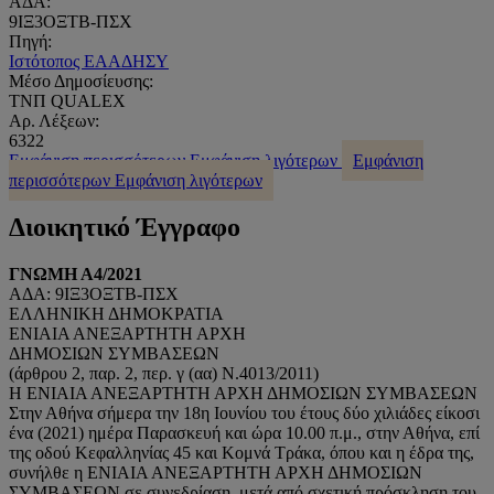
ΑΔΑ:
9ΙΞ3ΟΞΤΒ-ΠΣΧ
Πηγή:
Ιστότοπος ΕΑΑΔΗΣΥ
Μέσο Δημοσίευσης:
ΤΝΠ QUALEX
Αρ. Λέξεων:
6322
Εμφάνιση περισσότερων
Εμφάνιση λιγότερων
Εμφάνιση
περισσότερων
Εμφάνιση λιγότερων
Διοικητικό Έγγραφο
ΓΝΩΜΗ Α4/2021
ΑΔΑ: 9ΙΞ3ΟΞΤΒ-ΠΣΧ
EΛΛΗΝΙΚΗ ΔΗΜΟΚΡΑΤΙΑ
ΕΝΙΑΙΑ ΑΝΕΞΑΡΤΗΤΗ ΑΡΧΗ
ΔΗΜΟΣΙΩΝ ΣΥΜΒΑΣΕΩΝ
(άρθρου 2, παρ. 2, περ. γ (αα) Ν.4013/2011)
Η ΕΝΙΑΙΑ ΑΝΕΞΑΡΤΗΤΗ ΑΡΧΗ ΔΗΜΟΣΙΩΝ ΣΥΜΒΑΣΕΩΝ
Στην Αθήνα σήμερα την 18η Ιουνίου του έτους δύο χιλιάδες είκοσι
ένα (2021) ημέρα Παρασκευή και ώρα 10.00 π.μ., στην Αθήνα, επί
της οδού Κεφαλληνίας 45 και Κομνά Τράκα, όπου και η έδρα της,
συνήλθε η ΕΝΙΑΙΑ ΑΝΕΞΑΡΤΗΤΗ ΑΡΧΗ ΔΗΜΟΣΙΩΝ
ΣΥΜΒΑΣΕΩΝ σε συνεδρίαση, μετά από σχετική πρόσκληση του