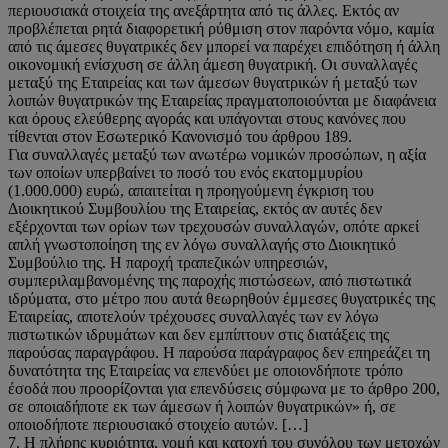
περιουσιακά στοιχεία της ανεξάρτητα από τις άλλες. Εκτός αν
προβλέπεται ρητά διαφορετική ρύθμιση στον παρόντα νόμο, καμία
από τις άμεσες θυγατρικές δεν μπορεί να παρέχει επιδότηση ή άλλη
οικονομική ενίσχυση σε άλλη άμεση θυγατρική. Οι συναλλαγές
μεταξύ της Εταιρείας και των άμεσων θυγατρικών ή μεταξύ των
λοιπών θυγατρικών της Εταιρείας πραγματοποιούνται με διαφάνεια
και όρους ελεύθερης αγοράς και υπάγονται στους κανόνες που
τίθενται στον Εσωτερικό Κανονισμό του άρθρου 189.
Για συναλλαγές μεταξύ των ανωτέρω νομικών προσώπων, η αξία
των οποίων υπερβαίνει το ποσό του ενός εκατομμυρίου
(1.000.000) ευρώ, απαιτείται η προηγούμενη έγκριση του
Διοικητικού Συμβουλίου της Εταιρείας, εκτός αν αυτές δεν
εξέρχονται των ορίων των τρεχουσών συναλλαγών, οπότε αρκεί
απλή γνωστοποίηση της εν λόγω συναλλαγής στο Διοικητικό
Συμβούλιο της. Η παροχή τραπεζικών υπηρεσιών,
συμπεριλαμβανομένης της παροχής πιστώσεων, από πιστωτικά
ιδρύματα, στο μέτρο που αυτά θεωρηθούν έμμεσες θυγατρικές της
Εταιρείας, αποτελούν τρέχουσες συναλλαγές των εν λόγω
πιστωτικών ιδρυμάτων και δεν εμπίπτουν στις διατάξεις της
παρούσας παραγράφου. Η παρούσα παράγραφος δεν επηρεάζει τη
δυνατότητα της Εταιρείας να επενδύει με οποιονδήποτε τρόπο
έσοδά που προορίζονται για επενδύσεις σύμφωνα με το άρθρο 200,
σε οποιαδήποτε εκ των άμεσων ή λοιπών θυγατρικών» ή, σε
οποιοδήποτε περιουσιακό στοιχείο αυτών. […]
7. Η πλήρης κυριότητα, νομή και κατοχή του συνόλου των μετοχών