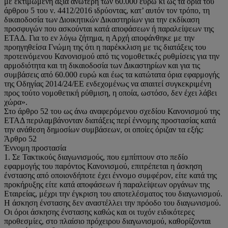
με εκτιμώμενη αξία ανώτερη των 60.000 ευρώ κι ως τα όρια του
άρθρου 5 του ν. 4412/2016 ιδρύοντας, κατ’ αυτόν τον τρόπο, τη
δικαιοδοσία των Διοικητικών Δικαστηρίων για την εκδίκαση
προσφυγών που ασκούνται κατά αποφάσεων ή παραλείψεων της
ΕΤΑΔ. Για το εν λόγω ζήτημα, η Αρχή αποφάνθηκε με την
προηγηθείσα Γνώμη της ότι η παρέκκλιση με τις διατάξεις του
προτεινόμενου Κανονισμού από τις νομοθετικές ρυθμίσεις για την
αρμοδιότητα και τη δικαιοδοσία των Δικαστηρίων και για τις
συμβάσεις από 60.000 ευρώ και έως τα κατώτατα όρια εφαρμογής
της Οδηγίας 2014/24/ΕΕ ενδεχομένως να απαιτεί συγκεκριμένη
προς τούτο νομοθετική ρύθμιση, η οποία, ωστόσο, δεν έχει λάβει
χώρα».
Στο άρθρο 52 του ως άνω αναφερόμενου σχεδίου Κανονισμού της
ΕΤΑΔ περιλαμβάνονταν διατάξεις περί έννομης προστασίας κατά
την ανάθεση δημοσίων συμβάσεων, οι οποίες όριζαν τα εξής:
Άρθρο 52
Έννομη προστασία
1. Σε Τακτικούς διαγωνισμούς, που εμπίπτουν στο πεδίο
εφαρμογής του παρόντος Κανονισμού, επιτρέπεται η άσκηση
ένστασης από οποιονδήποτε έχει έννομο συμφέρον, είτε κατά της
προκήρυξης είτε κατά αποφάσεων ή παραλείψεων οργάνων της
Εταιρείας, μέχρι την έγκριση του αποτελέσματος του διαγωνισμού.
Η άσκηση ένστασης δεν αναστέλλει την πρόοδο του διαγωνισμού.
Οι όροι άσκησης ένστασης καθώς και οι τυχόν ειδικότερες
προθεσμίες, στο πλαίσιο πρόχειρου διαγωνισμού, καθορίζονται