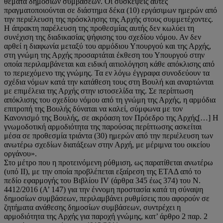
θέματα δημοσίων συμβάσεων. Οι συσκέψεις αυτές
πραγματοποιούνται σε διάστημα δέκα (10) εργάσιμων ημερών από
την περιέλευση της πρόσκλησης της Αρχής στους συμμετέχοντες.
Η άπρακτη παρέλευση της προθεσμίας αυτής δεν κωλύει τη
συνέχιση της διαδικασίας ψήφισης του σχεδίου νόμου. Αν δεν
αρθεί η διαφωνία μεταξύ του αρμόδιου Υπουργού και της Αρχής,
στη γνώμη της Αρχής προσαρτάται έκθεση του Υπουργού στην
οποία περιλαμβάνεται και ειδική αιτιολόγηση κάθε απόκλισης από
το περιεχόμενο της γνώμης. Τα εν λόγω έγγραφα συνοδεύουν τα
σχέδια νόμων κατά την κατάθεση τους στη Βουλή και αναρτώνται
με επιμέλεια της Αρχής στην ιστοσελίδα της. Σε περίπτωση
απόκλισης του σχεδίου νόμου από τη γνώμη της Αρχής, η αρμόδια
επιτροπή της Βουλής δύναται να καλεί, σύμφωνα με τον
Κανονισμό της Βουλής, σε ακρόαση τον Πρόεδρο της Αρχής[…] Η
γνωμοδοτική αρμοδιότητα της παρούσας περίπτωσης ασκείται
μέσα σε προθεσμία τριάντα (30) ημερών από την περιέλευση των
ανωτέρω σχεδίων διατάξεων στην Αρχή, με μέριμνα του οικείου
οργάνου».
Στο μέτρο που η προτεινόμενη ρύθμιση, ως παρατίθεται ανωτέρω
(υπό II), με την οποία προβλέπεται εξαίρεση της ΕΤΑΔ από το
πεδίο εφαρμογής του Βιβλίου IV (άρθρα 345 έως 374) του Ν.
4412/2016 (Α’ 147) για την έννομη προστασία κατά τη σύναψη
δημοσίων συμβάσεων, περιλαμβάνει ρυθμίσεις που αφορούν σε
ζητήματα ανάθεσης δημοσίων συμβάσεων, συντρέχει η
αρμοδιότητα της Αρχής για παροχή γνώμης, κατ’ άρθρο 2 παρ. 2