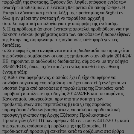
παραλαβή της ένστασης. Εφόσον δεν ληφθεί απόφαση εντός των
ανωτέρω προθεσμιών, η ένσταση θεωρείται ότι απορρίφθηκε. Η
Εταιρεία δύναται και μετά τη λήξη της προθεσμίας να δεχθεί εν
όλω ή εν μέρει την ένσταση ή να παραθέσει αρχική ή
συμπληρωματική αιτιολογία για την απόρριψη της ένστασης.
5. Η εμπρόθεσμη άσκηση ένστασης αποτελεί προϋπόθεση για την
άσκηση ενδίκου βοηθήματος κατά των αποφάσεων ή παραλείψεων
της Εταιρείας, σύμφωνα με τις ισχύουσες κάθε φορά γενικές
διατάξεις.
6. Σε διαφορές που αναφύονται κατά τη διαδικασία που προηγείται
της σύναψης συμβάσεων οι οποίες εμπίπτουν στην οδηγία 2014/24/
ΕΕ, τηρούνται οι ακόλουθες διαδικασίες, σύμφωνα με την οδηγία
89/665/ΕΟΚ, όπως ισχύει και έχει ενσωματωθεί στην εθνική
έννομη τάξη:
α) Κάθε ενδιαφερόμενος, ο οποίος έχει ή είχε συμφέρον να
συνάψει συγκεκριμένη σύμβαση και έχει υποστεί ή ενδέχεται να
υποστεί ζημία από αποφάσεις ή παραλείψεις της Εταιρείας κατά
παράβαση διατάξεων της οδηγίας 2014/24/ΕΕ και του παρόντος
Κανονισμού, υποχρεούται, πριν από την άσκηση των
προβλεπόμενων στις περιπτώσεις β) και γ) της παρούσας
παραγράφου ένδικων βοηθημάτων, να ασκήσει προδικαστική
προσφυγή ενώπιον της Αρχής Εξέτασης Προδικαστικών
Προσφυγών (ΑΕΠΠ) των άρθρων 345 επ. του ν. 4412/2016, κατά
της σχετικής απόφασης ή παράλειψης της Εταιρείας. Η
προδικαστική προσφυγή ασκείται κατά τα οριζόμενα στα άρθρα