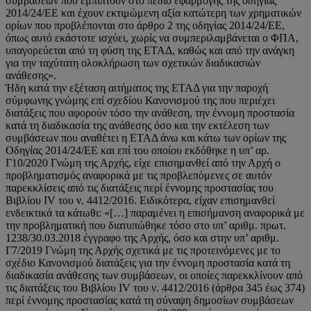
συμβάσεων που εμπίπτουν στο πεδίο εφαρμογής της οδηγίας
2014/24/ΕΕ και έχουν εκτιμώμενη αξία κατώτερη των χρηματικών
ορίων που προβλέπονται στο άρθρο 2 της οδηγίας 2014/24/ΕΕ,
όπως αυτό εκάστοτε ισχύει, χωρίς να συμπεριλαμβάνεται ο ΦΠΑ,
υπαγορεύεται από τη φύση της ΕΤΑΔ, καθώς και από την ανάγκη
για την ταχύτατη ολοκλήρωση των σχετικών διαδικασιών
ανάθεσης».
Ήδη κατά την εξέταση αιτήματος της ΕΤΑΔ για την παροχή
σύμφωνης γνώμης επί σχεδίου Κανονισμού της που περιέχει
διατάξεις που αφορούν τόσο την ανάθεση, την έννομη προστασία
κατά τη διαδικασία της ανάθεσης όσο και την εκτέλεση των
συμβάσεων που αναθέτει η ΕΤΑΔ άνω και κάτω των ορίων της
Οδηγίας 2014/24/ΕΕ και επί του οποίου εκδόθηκε η υπ’ αρ.
Γ10/2020 Γνώμη της Αρχής, είχε επισημανθεί από την Αρχή ο
προβληματισμός αναφορικά με τις προβλεπόμενες σε αυτόν
παρεκκλίσεις από τις διατάξεις περί έννομης προστασίας του
Βιβλίου IV του ν. 4412/2016. Ειδικότερα, είχαν επισημανθεί
ενδεικτικά τα κάτωθι: «[…] παραμένει η επισήμανση αναφορικά με
την προβληματική που διατυπώθηκε τόσο στο υπ’ αριθμ. πρωτ.
1238/30.03.2018 έγγραφο της Αρχής, όσο και στην υπ’ αριθμ.
Γ7/2019 Γνώμη της Αρχής σχετικά με τις προτεινόμενες με το
σχέδιο Κανονισμού διατάξεις για την έννομη προστασία κατά τη
διαδικασία ανάθεσης των συμβάσεων, οι οποίες παρεκκλίνουν από
τις διατάξεις του Βιβλίου IV του ν. 4412/2016 (άρθρα 345 έως 374)
περί έννομης προστασίας κατά τη σύναψη δημοσίων συμβάσεων