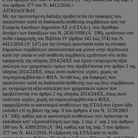
του άρθρου 377 του Ν. 4412/2016.»
ΑΙΤΙΟΛΟΓΙΚΗ:
Με την προτεινόμενη διάταξη προβλέπεται ότι διαφορές που
προκύπτουν κατά τη διαδικασία ανάθεσης συμβάσεων από την
Εταιρεία Ακινήτων Δημοσίου ΑΕ («ΕΤΑΔ»), που ιδρύθηκε
δυνάμει των διατάξεων του Ν. 2636/1998 (Α΄ 198), εμπίπτουν στο
πεδίο εφαρμογής του Βιβλίου IV (άρθρα 345 έως 374) του Ν.
4412/2016 (Α’ 147) για την έννομη προστασία κατά τη σύναψη
δημοσίων συμβάσεων αποκλειστικά και μόνον στην περίπτωση
κατά την οποία οι υπό ανάθεση συμβάσεις εμπίπτουν στο πεδίο
εφαρμογής της οδηγίας 2014/24/ΕΕ και έχουν εκτιμώμενη αξία
ανώτερη των χρηματικών ορίων που προβλέπονται στο άρθρο 2 της
οδηγίας 2014/24/ΕΕ, όπως αυτό εκάστοτε ισχύει, χωρίς να
συμπεριλαμβάνεται ο ΦΠΑ. Αντιθέτως, για διαφορές που
προκύπτουν κατά τη διαδικασία ανάθεσης των ως άνω συμβάσεων,
με εκτιμώμενη αξία κατώτερη των χρηματικών ορίων που
προβλέπονται στο άρθρο 2 της οδηγίας 2014/24/ΕΕ, όπως αυτό
εκάστοτε ισχύει, χωρίς να συμπεριλαμβάνεται ο ΦΠΑ,
εφαρμόζονται οι κανονισμοί αναθέσεων της ΕΤΑΔ που έχουν ήδη
εκδοθεί επί τη βάσει της παρ. 9 του άρθρου 4 του Ν. 3139/2003
(Α΄ 100), καθώς και οι κανονισμοί αναθέσεων που πρόκειται να
εκδοθούν κατ’ εξουσιοδότηση των παρ. 1 περ. ε΄ και 2 του άρθρου
189 του Ν. 4389/2016 (Α΄ 94), καθώς και της παρ. 5 του άρθρου
377 του Ν. 4412/2016. Η εξαίρεση της ΕΤΑΔ από το πεδίο