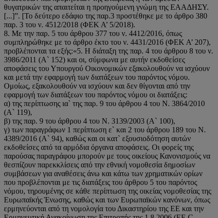
θυγατρικών της απαιτείται η προηγούμενη γνώμη της ΕΑΑΔΗΣΥ.
[...]”. [Το δεύτερο εδάφιο της παρ.3 προστέθηκε με το άρθρο 380
παρ. 3 του ν. 4512/2018 (ΦΕΚ Α’ 5/2018).
8. Με την παρ. 5 του άρθρου 377 του ν. 4412/2016, όπως
συμπληρώθηκε με το άρθρο έκτο του ν. 4431/2016 (ΦΕΚ Α’ 207),
προβλέπονται τα εξής:«5. Η διάταξη της παρ. 4 του άρθρου 8 του ν.
3986/2011 (Α` 152) και οι, σύμφωνα με αυτήν εκδοθείσες
αποφάσεις του Υπουργού Οικονομικών εξακολουθούν να ισχύουν
και μετά την εφαρμογή των διατάξεων του παρόντος νόμου.
Ομοίως, εξακολουθούν να ισχύουν και δεν θίγονται από την
εφαρμογή των διατάξεων του παρόντος νόμου οι διατάξεις:
α) της περίπτωσης ια` της παρ. 9 του άρθρου 4 του Ν. 3864/2010
(Α` 119),
β) της παρ. 9 του άρθρου 4 του Ν. 3139/2003 (Α` 100),
γ) των παραγράφων 1 περίπτωση ε` και 2 του άρθρου 189 του Ν.
4389/2016 (Α` 94), καθώς και οι κατ` εξουσιοδότηση αυτών
εκδοθείσες από τα αρμόδια όργανα αποφάσεις. Οι φορείς της
παρούσας παραγράφου μπορούν με τους οικείους Κανονισμούς να
θεσπίζουν παρεκκλίσεις από την εθνική νομοθεσία δημοσίων
συμβάσεων για αναθέσεις άνω και κάτω των χρηματικών ορίων
που προβλέπονται με τις διατάξεις του άρθρου 5 του παρόντος
νόμου, τηρουμένης σε κάθε περίπτωση της οικείας νομοθεσίας της
Ευρωπαϊκής Ένωσης, καθώς και των Ευρωπαϊκών κανόνων, όπως
ερμηνεύονται από τη νομολογία του Δικαστηρίου της ΕΕ και την
Ερμηνευτική Ανακοίνωση της Επιτροπής της 1.8.2006 (EE C