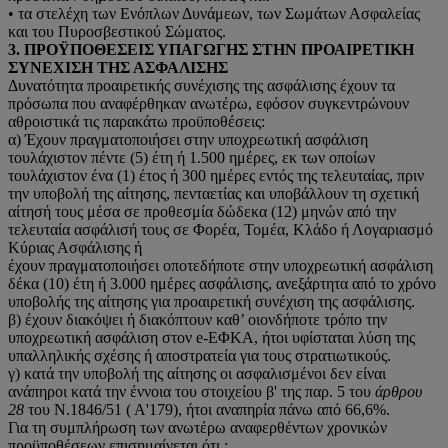
• τα στελέχη των Ενόπλων Δυνάμεων, των Σωμάτων Ασφαλείας
και του Πυροσβεστικού Σώματος.
3. ΠΡΟΫΠΟΘΕΣΕΙΣ ΥΠΑΓΩΓΗΣ ΣΤΗΝ ΠΡΟΑΙΡΕΤΙΚΗ
ΣΥΝΕΧΙΣΗ ΤΗΣ ΑΣΦΑΛΙΣΗΣ
Δυνατότητα προαιρετικής συνέχισης της ασφάλισης έχουν τα
πρόσωπα που αναφέρθηκαν ανωτέρω, εφόσον συγκεντρώνουν
αθροιστικά τις παρακάτω προϋποθέσεις:
α) Έχουν πραγματοποιήσει στην υποχρεωτική ασφάλιση
τουλάχιστον πέντε (5) έτη ή 1.500 ημέρες, εκ των οποίων
τουλάχιστον ένα (1) έτος ή 300 ημέρες εντός της τελευταίας, πριν
την υποβολή της αίτησης, πενταετίας και υποβάλλουν τη σχετική
αίτησή τους μέσα σε προθεσμία δώδεκα (12) μηνών από την
τελευταία ασφάλισή τους σε Φορέα, Τομέα, Κλάδο ή Λογαριασμό
Κύριας Ασφάλισης ή
έχουν πραγματοποιήσει οποτεδήποτε στην υποχρεωτική ασφάλιση
δέκα (10) έτη ή 3.000 ημέρες ασφάλισης, ανεξάρτητα από το χρόνο
υποβολής της αίτησης για προαιρετική συνέχιση της ασφάλισης.
β) έχουν διακόψει ή διακόπτουν καθ’ οιονδήποτε τρόπο την
υποχρεωτική ασφάλιση στον e-ΕΦΚΑ, ήτοι υφίσταται λύση της
υπαλληλικής σχέσης ή αποστρατεία για τους στρατιωτικούς.
γ) κατά την υποβολή της αίτησης οι ασφαλισμένοι δεν είναι
ανάπηροι κατά την έννοια του στοιχείου β' της παρ. 5 του
άρθρου
28
του Ν.1846/51 ( Α'179), ήτοι αναπηρία πάνω από 66,6%.
Για τη συμπλήρωση των ανωτέρω αναφερθέντων χρονικών
προϋποθέσεων επισημαίνεται ότι :