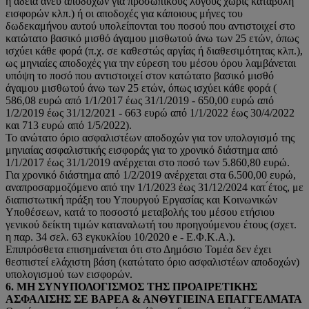
ή άδεια άνευ αποδοχών για προσωπικούς λόγους χωρίς καταβολή
εισφορών κλπ.) ή οι αποδοχές για κάποιους μήνες του
δωδεκαμήνου αυτού υπολείπονται του ποσού που αντιστοιχεί στο
κατώτατο βασικό μισθό άγαμου μισθωτού άνω των 25 ετών, όπως
ισχύει κάθε φορά (π.χ. σε καθεστώς αργίας ή διαθεσιμότητας κλπ.),
ως μηνιαίες αποδοχές για την εύρεση του μέσου όρου λαμβάνεται
υπόψη το ποσό που αντιστοιχεί στον κατώτατο βασικό μισθό
άγαμου μισθωτού άνω των 25 ετών, όπως ισχύει κάθε φορά (
586,08 ευρώ από 1/1/2017 έως 31/1/2019 - 650,00 ευρώ από
1/2/2019 έως 31/12/2021 - 663 ευρώ από 1/1/2022 έως 30/4/2022
και 713 ευρώ από 1/5/2022).
Το ανώτατο όριο ασφαλιστέων αποδοχών για τον υπολογισμό της
μηνιαίας ασφαλιστικής εισφοράς για το χρονικό διάστημα από
1/1/2017 έως 31/1/2019 ανέρχεται στο ποσό των 5.860,80 ευρώ.
Για χρονικό διάστημα από 1/2/2019 ανέρχεται στα 6.500,00 ευρώ,
αναπροσαρμοζόμενο από την 1/1/2023 έως 31/12/2024 κατ ́έτος, με
διαπιστωτική πράξη του Υπουργού Εργασίας και Κοινωνικών
Υποθέσεων, κατά το ποσοστό μεταβολής του μέσου ετήσιου
γενικού δείκτη τιμών καταναλωτή του προηγούμενου έτους (σχετ.
η παρ. 34 σελ. 63 εγκυκλίου 10/2020 e - Ε.Φ.Κ.Α.).
Επιπρόσθετα επισημαίνεται ότι στο Δημόσιο Τομέα δεν έχει
θεσπιστεί ελάχιστη βάση (κατώτατο όριο ασφαλιστέων αποδοχών)
υπολογισμού των εισφορών.
6. ΜΗ ΣΥΝΥΠΟΛΟΓΙΣΜΟΣ ΤΗΣ ΠΡΟΑΙΡΕΤΙΚΗΣ
ΑΣΦΑΛΙΣΗΣ ΣΕ ΒΑΡΕΑ & ΑΝΘΥΓΙΕΙΝΑ ΕΠΑΓΓΕΛΜΑΤΑ