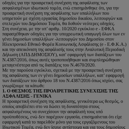
οδηγίες για την προαιρετική συνέχιση της ασφάλισης των
ασφαλισμένων ιδιωτικού τομέα, ενώ επισημάνθηκε ότι, για την
προαιρετική συνέχιση της ασφάλισης των υπαλλήλων που
υπηρετούν με σχέση εργασίας δημοσίου δικαίου, λειτουργών και
στελεχών του Δημόσιου Τομέα, θα δοθούν νεότερες οδηγίες.
Στη συνέχεια, με την υπ’ αριθμ. 10/2020 εγκύκλιο e - ΕΦΚΑ
παρασχέθηκαν οδηγίες για την υποχρεωτική υπαγωγή όλων των εν
γένει δημοσίων υπαλλήλων -λειτουργών του Δημοσίου στον
Ηλεκτρονικό Εθνικό Φορέα Κοινωνικής Ασφάλισης (e - Ε.Φ.Κ.Α.)
και την απεικόνιση της ασφάλισής τους στην Αναλυτική Περιοδική
Δήλωση (ΑΠΔ ΔΗΜΟΣΙΟΥ), κατ' εφαρμογή των διατάξεων του
Ν.4387/2016, όπως αυτές τροποποιήθηκαν και συμπληρώθηκαν
μεταγενέστερα από τις διατάξεις του Ν.4670/2020.
Με την παρούσα εγκύκλιο, σχετικά με την προαιρετική συνέχιση
της ασφάλισης των εν γένει δημοσίων υπαλλήλων, κατ’ εφαρμογή
των διατάξεων του άρθρου 18 του Ν.4387/2016 όπως ισχύει, σας
γνωρίζουμε τα κάτωθι:
1. Ο ΘΕΣΜΟΣ ΤΗΣ ΠΡΟΑΙΡΕΤΙΚΗΣ ΣΥΝΕΧΙΣΗΣ ΤΗΣ
ΑΣΦΑΛΙΣΗΣ - ΓΕΝΙΚΑ
Η προαιρετική συνέχιση της ασφάλισης, γενικότερα ως θεσμός, ο
οποίος αποβλέπει στο να δώσει τη δυνατότητα στους
ασφαλισμένους να συνεχίσουν την ασφάλισή τους υπό
προϋποθέσεις, ενώ δεν παρέχουν εργασία, επισημαίνεται ότι είχε
εφαρμογή κατά το παρελθόν μόνο για τους εργαζόμενους του
Ιδιωτικού Τομέα, ενώ δεν ίσχυε αντίστοιχα και για τους δημοσίους