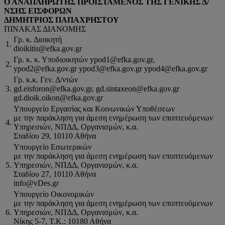
Ο ΑΝΑΠΛΗΡΩΤΗΣ ΠΡΟΪΣΤΑΜΕΝΟΣ ΤΗΣ ΓΕΝΙΚΗΣ Δ/
ΝΣΗΣ ΕΙΣΦΟΡΩΝ
ΔΗΜΗΤΡΙΟΣ ΠΑΠΑΧΡΗΣΤΟΥ
ΠΙΝΑΚΑΣ ΔΙΑΝΟΜΗΣ
Γρ. κ. Διοικητή
1.
dioikitis@efka.gov.gr
Γρ. κ. κ. Υποδιοικητών ypod1@efka.gov.gr,
2.
ypod2@efka.gov.gr ypod3@efka.gov.gr ypod4@efka.gov.gr
Γρ. κ.κ. Γεν. Δ/ντών
3.
gd.eisforon@efka.gov.gr, gd.sintaxeon@efka.gov.gr
gd.dioik.oikon@efka.gov.gr
Υπουργείο Εργασίας και Κοινωνικών Υποθέσεων
με την παράκληση για άμεση ενημέρωση των εποπτευόμενων
4.
Υπηρεσιών, ΝΠΔΔ, Οργανισμών, κ.α.
Σταδίου 29, 10110 Αθήνα
Υπουργείο Εσωτερικών
με την παράκληση για άμεση ενημέρωση των εποπτευόμενων
5.
Υπηρεσιών, ΝΠΔΔ, Οργανισμών, κ.α.
Σταδίου 27, 10110 Αθήνα
info@vDes.gr
Υπουργείο Οικονομικών
με την παράκληση για άμεση ενημέρωση των εποπτευόμενων
6.
Υπηρεσιών, ΝΠΔΔ, Οργανισμών, κ.α.
Νίκης 5-7, Τ.Κ.: 10180 Αθήνα