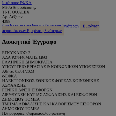
Ιστότοπος ΕΦΚΑ
Μέσο Δημοσίευσης:
ΤΝΠ QUALEX
Αρ. Λέξεων:
4398
Εμφάνιση περισσότερων
Εμφάνιση λιγότερων
Εμφάνιση
περισσότερων
Εμφάνιση λιγότερων
Διοικητικό Έγγραφο
ΕΓΚΥΚΛΙΟΣ: 2
ΑΔΑ Ρ27Η46ΜΑΠΣ-ΩΘ3
ΕΛΛΗΝΙΚΗ ΔΗΜΟΚΡΑΤΙΑ
ΥΠΟΥΡΓΕΙΟ ΕΡΓΑΣΙΑΣ & ΚΟΙΝΩΝΙΚΩΝ ΥΠΟΘΕΣΕΩΝ
Αθήνα, 03/01/2023
e-ΕΦΚΑ
ΗΛΕΚΤΡΟΝΙΚΟΣ ΕΘΝΙΚΟΣ ΦΟΡΕΑΣ ΚΟΙΝΩΝΙΚΗΣ
ΑΣΦΑΛΙΣΗΣ
ΓΕΝΙΚΗ Δ/ΝΣΗ ΕΙΣΦΟΡΩΝ
ΔΙΕΥΘΥΝΣΗ ΚΥΡΙΑΣ ΑΣΦΑΛΙΣΗΣ ΚΑΙ ΕΙΣΦΟΡΩΝ
ΔΗΜΟΣΙΟΥ ΤΟΜΕΑ
ΤΜΗΜΑ ΑΣΦΑΛΙΣΗΣ ΚΑΙ ΚΑΘΟΡΙΣΜΟΥ ΕΙΣΦΟΡΩΝ
ΔΗΜΟΣΙΟΥ ΤΟΜΕΑ
Πληροφορίες: σπηλιοπουλου φωτεινη