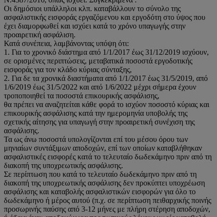
Οι δημόσιοι υπάλληλοι κλπ. καταβάλλουν το σύνολο της
ασφαλιστικής εισφοράς εργαζόμενου και εργοδότη στο ύψος που
έχει διαμορφωθεί και ισχύει κατά το χρόνο υπαγωγής στην
προαιρετική ασφάλιση.
Κατά συνέπεια, λαμβάνοντας υπόψη ότι:
1. Για το χρονικό διάστημα από 1/1/2017 έως 31/12/2019 ισχύουν,
σε ορισμένες περιπτώσεις, μεταβατικά ποσοστά εργοδοτικής
εισφοράς για τον κλάδο κύριας σύνταξης,
2. Για δε τα χρονικά διαστήματα από 1/1/2017 έως 31/5/2019, από
1/6/2019 έως 31/5/2022 και από 1/6/2022 μέχρι σήμερα έχουν
τροποποιηθεί τα ποσοστά επικουρικής ασφάλισης,
θα πρέπει να αναζητείται κάθε φορά το ισχύον ποσοστό κύριας και
επικουρικής ασφάλισης κατά την ημερομηνία υποβολής της
σχετικής αίτησης για υπαγωγή στην προαιρετική συνέχιση της
ασφάλισης.
Τα ως άνω ποσοστά υπολογίζονται επί του μέσου όρου των
μηνιαίων συντάξιμων αποδοχών, επί των οποίων καταβλήθηκαν
ασφαλιστικές εισφορές κατά το τελευταίο δωδεκάμηνο πριν από τη
διακοπή της υποχρεωτικής ασφάλισης.
Σε περίπτωση που κατά το τελευταίο δωδεκάμηνο πριν από τη
διακοπή της υποχρεωτικής ασφάλισης δεν προκύπτει υποχρέωση
ασφάλισης και καταβολής ασφαλιστικών εισφορών για όλο το
δωδεκάμηνο ή μέρος αυτού (π.χ. σε περίπτωση πειθαρχικής ποινής
προσωρινής παύσης από 3-12 μήνες με πλήρη στέρηση αποδοχών,