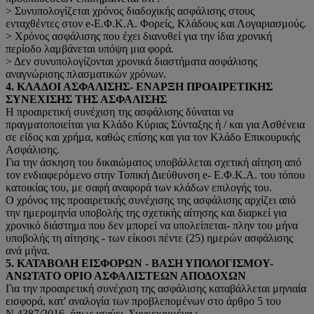
> Συνυπολογίζεται χρόνος διαδοχικής ασφάλισης στους
ενταχθέντες στον e-Ε.Φ.Κ.Α. Φορείς, Κλάδους και Λογαριασμούς.
> Χρόνος ασφάλισης που έχει διανυθεί για την ίδια χρονική
περίοδο λαμβάνεται υπόψη μια φορά.
> Δεν συνυπολογίζονται χρονικά διαστήματα ασφάλισης
αναγνώρισης πλασματικών χρόνων.
4. ΚΛΑΔΟΙ ΑΣΦΑΛΙΣΗΣ- ΕΝΑΡΞΗ ΠΡΟΑΙΡΕΤΙΚΗΣ
ΣΥΝΕΧΙΣΗΣ ΤΗΣ ΑΣΦΑΛΙΣΗΣ
Η προαιρετική συνέχιση της ασφάλισης δύναται να
πραγματοποιείται για Κλάδο Κύριας Σύνταξης ή / και για Ασθένεια
σε είδος και χρήμα, καθώς επίσης και για τον Κλάδο Επικουρικής
Ασφάλισης.
Για την άσκηση του δικαιώματος υποβάλλεται σχετική αίτηση από
τον ενδιαφερόμενο στην Τοπική Διεύθυνση e- Ε.Φ.Κ.Α. του τόπου
κατοικίας του, με σαφή αναφορά των κλάδων επιλογής του.
Ο χρόνος της προαιρετικής συνέχισης της ασφάλισης αρχίζει από
την ημερομηνία υποβολής της σχετικής αίτησης και διαρκεί για
χρονικό διάστημα που δεν μπορεί να υπολείπεται- πλην του μήνα
υποβολής τη αίτησης - των είκοσι πέντε (25) ημερών ασφάλισης
ανά μήνα.
5. ΚΑΤΑΒΟΛΗ ΕΙΣΦΟΡΩΝ - ΒΑΣΗ ΥΠΟΛΟΓΙΣΜΟΥ-
ΑΝΩΤΑΤΟ ΟΡΙΟ ΑΣΦΑΛΙΣΤΕΩΝ ΑΠΟΔΟΧΩΝ
Για την προαιρετική συνέχιση της ασφάλισης καταβάλλεται μηνιαία
εισφορά, κατ' αναλογία των προβλεπομένων στο άρθρο 5 του
Ν.4387/2016, όπως ισχύει. Συγκεκριμένα :