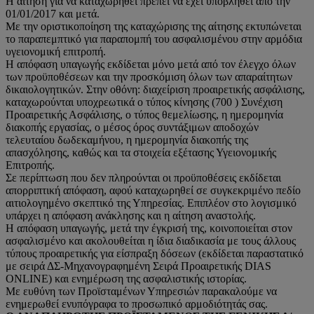
Η αίτηση για να καταχωρηθεί πρέπει να έχει υποβληθεί από την
01/01/2017 και μετά.
Με την οριστικοποίηση της καταχώρισης της αίτησης εκτυπώνεται
το παραπεμπτικό για παραπομπή του ασφαλισμένου στην αρμόδια
υγειονομική επιτροπή.
Η απόφαση υπαγωγής εκδίδεται μόνο μετά από τον έλεγχο όλων
των προϋποθέσεων και την προσκόμιση όλων των απαραίτητων
δικαιολογητικών. Στην οθόνη: διαχείριση προαιρετικής ασφάλισης,
καταχωρούνται υποχρεωτικά ο τύπος κίνησης (700 ) Συνέχιση
Προαιρετικής Ασφάλισης, ο τύπος θεμελίωσης, η ημερομηνία
διακοπής εργασίας, ο μέσος όρος συντάξιμων αποδοχών
τελευταίου δωδεκαμήνου, η ημερομηνία διακοπής της
απασχόλησης, καθώς και τα στοιχεία εξέτασης Υγειονομικής
Επιτροπής.
Σε περίπτωση που δεν πληρούνται οι προϋποθέσεις εκδίδεται
απορριπτική απόφαση, αφού καταχωρηθεί σε συγκεκριμένο πεδίο
αιτιολογημένο σκεπτικό της Υπηρεσίας. Επιπλέον στο λογισμικό
υπάρχει η απόφαση ανάκλησης και η αίτηση αναστολής.
Η απόφαση υπαγωγής, μετά την έγκρισή της, κοινοποιείται στον
ασφαλισμένο και ακολουθείται η ίδια διαδικασία με τους άλλους
τύπους προαιρετικής για είσπραξη δόσεων (εκδίδεται παραστατικό
με σειρά ΔΣ-Μηχανογραφημένη Σειρά Προαιρετικής DIAS
ONLINE) και ενημέρωση της ασφαλιστικής ιστορίας.
Με ευθύνη των Προϊσταμένων Υπηρεσιών παρακαλούμε να
ενημερωθεί ενυπόγραφα το προσωπικό αρμοδιότητάς σας.