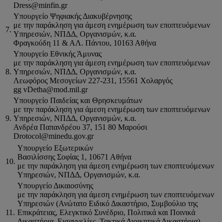
Dress@minfin.gr
Υπουργείο Ψηφιακής Διακυβέρνησης
με την παράκληση για άμεση ενημέρωση των εποπτευόμενων
7.
Υπηρεσιών, ΝΠΔΔ, Οργανισμών, κ.α.
Φραγκούδη 11 & ΑΛ. Πάντου, 10163 Αθήνα
Υπουργείο Εθνικής Άμυνας
με την παράκληση για άμεση ενημέρωση των εποπτευόμενων
8.
Υπηρεσιών, ΝΠΔΔ, Οργανισμών, κ.α.
Λεωφόρος Μεσογείων 227-231, 15561 Χολαργός
gg vDetha@mod.mil.gr
Υπουργείο Παιδείας και Θρησκευμάτων
με την παράκληση για άμεση ενημέρωση των εποπτευόμενων
9.
Υπηρεσιών, ΝΠΔΔ, Οργανισμών, κ.α.
Ανδρέα Παπανδρέου 37, 151 80 Μαρούσι
Drotocol@minedu.gov.gr
Υπουργείο Εξωτερικών
Βασιλίσσης Σοφίας 1, 10671 Αθήνα
10.
με την παράκληση για άμεση ενημέρωση των εποπτευόμενων
Υπηρεσιών, ΝΠΔΔ, Οργανισμών, κ.α.
Υπουργείο Δικαιοσύνης
με την παράκληση για άμεση ενημέρωση των εποπτευόμενων
Υπηρεσιών (Ανώτατο Ειδικό Δικαστήριο, Συμβούλιο της
11.
Επικράτειας, Ελεγκτικό Συνέδριο, Πολιτικά και Ποινικά
Δικαστήρια, Εισαγγελίες, Τακτικά Διοικητικά Δικαστήρια),