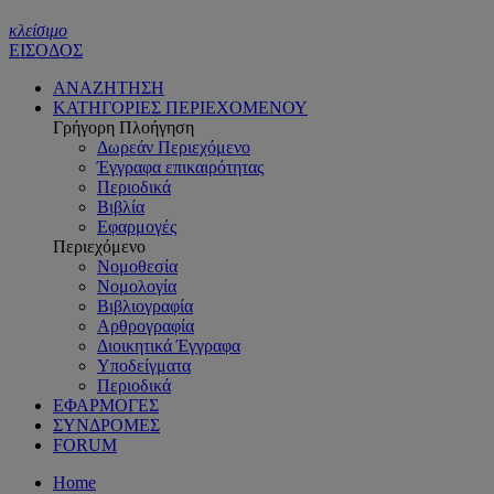
κλείσιμο
ΕΙΣΟΔΟΣ
ΑΝΑΖΗΤΗΣΗ
ΚΑΤΗΓΟΡΙΕΣ ΠΕΡΙΕΧΟΜΕΝΟΥ
Γρήγορη Πλοήγηση
Δωρεάν Περιεχόμενο
Έγγραφα επικαιρότητας
Περιοδικά
Βιβλία
Εφαρμογές
Περιεχόμενο
Νομοθεσία
Νομολογία
Βιβλιογραφία
Αρθρογραφία
Διοικητικά Έγγραφα
Υποδείγματα
Περιοδικά
ΕΦΑΡΜΟΓΕΣ
ΣΥΝΔΡΟΜΕΣ
FORUM
Home