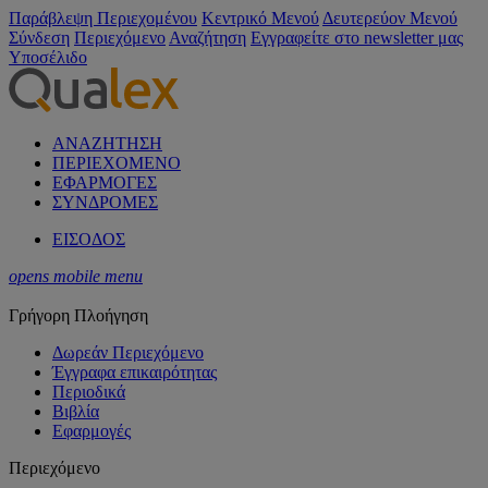
Παράβλεψη Περιεχομένου
Κεντρικό Μενού
Δευτερεύον Μενού
Σύνδεση
Περιεχόμενο
Αναζήτηση
Εγγραφείτε στο newsletter μας
Υποσέλιδο
ΑΝΑΖΗΤΗΣΗ
ΠΕΡΙΕΧΟΜΕΝΟ
ΕΦΑΡΜΟΓΕΣ
ΣΥΝΔΡΟΜΕΣ
ΕΙΣΟΔΟΣ
opens mobile menu
Γρήγορη Πλοήγηση
Δωρεάν Περιεχόμενο
Έγγραφα επικαιρότητας
Περιοδικά
Βιβλία
Εφαρμογές
Περιεχόμενο