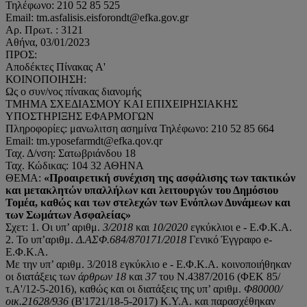
Τηλέφωνο: 210 52 85 525
Email: tm.asfalisis.eisforondt@efka.gov.gr
Αρ. Πρωτ. : 3121
Αθήνα, 03/01/2023
ΠΡΟΣ:
Αποδέκτες Πίνακας A'
ΚΟΙΝΟΠΟΙΗΣΗ:
Ως ο συν/νος πίνακας διανομής
ΤΜΗΜΑ ΣΧΕΔΙΑΣΜΟΥ ΚΑΙ ΕΠΙΧΕΙΡΗΣΙΑΚΗΣ
ΥΠΟΣΤΗΡΙΞΗΣ ΕΦΑΡΜΟΓΩΝ
Πληροφορίες: μανωλιτση ασημίνα Τηλέφωνο: 210 52 85 664
Email: tm.yposefarmdt@efka.qov.qr
Ταχ. Δ/νση: Σατωβριάνδου 18
Ταχ. Κώδικας: 104 32 ΑΘΗΝΑ
ΘΕΜΑ:
«Προαιρετική συνέχιση της ασφάλισης των τακτικών
και μετακλητών υπαλλήλων και λειτουργών του Δημόσιου
Τομέα, καθώς και των στελεχών των Ενόπλων Δυνάμεων και
των Σωμάτων Ασφαλείας»
Σχετ: 1. Οι υπ’ αριθμ.
3/2018
και
10/2020
εγκύκλιοι e - Ε.Φ.Κ.Α.
2. Το υπ’αριθμ.
Δ.ΑΣΦ.684/870171/2018
Γενικό Έγγραφο e-
Ε.Φ.Κ.Α.
Με την υπ’ αριθμ. 3/2018 εγκύκλιο e - Ε.Φ.Κ.Α. κοινοποιήθηκαν
οι διατάξεις των
άρθρων 18
και
37
του Ν.4387/2016 (ΦΕΚ 85/
τ.Α'/12-5-2016), καθώς και οι διατάξεις της υπ’ αριθμ.
Φ80000/
οικ.21628/936
(Β'1721/18-5-2017) Κ.Υ.Α. και παρασχέθηκαν