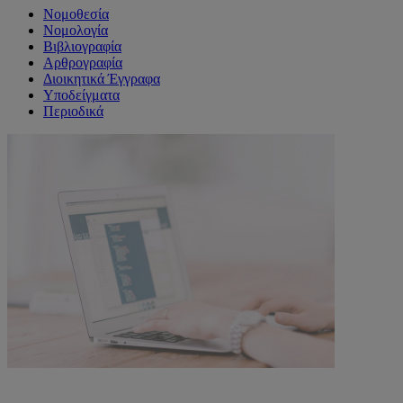
Νομοθεσία
Νομολογία
Βιβλιογραφία
Αρθρογραφία
Διοικητικά Έγγραφα
Υποδείγματα
Περιοδικά