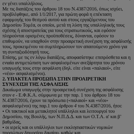
εν γένει υπαλλήλους.
Με τις διατάξεις του άρθρου 18 του Ν.4387/2016, όπως ισχύει,
προβλέφθηκε, από 1/1/2017, για πρώτη φορά η επέκταση
εφαρμογής του θεσμού αυτού και στους εργαζόμενους του
Δημοσίου Τομέα, οι οποίοι, μετά τη λύση της υπαλληλικής τους
σχέσης ή αποστρατείας για τους στρατιωτικούς, και εφόσον
πληρούνται ορισμένες προϋποθέσεις, δύνανται, εφόσον το
επιθυμούν, να υπαχθούν στην προαιρετική συνέχιση της ασφάλισής
τους, προκειμένου να συμπληρώσουν τον απαιτούμενο χρόνο για
τη συνταξιοδότησή τους.
Επίσης, με τις εν λόγω διατάξεις, αποφασίστηκε επιπρόσθετα και η
ενιαία αντιμετώπιση των ασφαλισμένων ανεξάρτητα του χρόνου
υπαγωγής τους στην ασφάλιση (δηλ. είτε είναι «παλαιοί», είτε
«νέοι» ασφαλισμένοι).
2. ΥΠΑΚΤΕΑ ΠΡΟΣΩΠΑ ΣΤΗΝ ΠΡΟΑΙΡΕΤΙΚΗ
ΣΥΝΕΧΙΣΗ ΤΗΣ ΑΣΦΑΛΙΣΗΣ
Δικαίωμα υπαγωγής στην προαιρετική συνέχιση της ασφάλισης
στον e - Ε.Φ.Κ.Α. σύμφωνα με την παρ. 1 του άρθρου 18 του
Ν.4387/2016, έχουν τα πρόσωπα («παλαιοί» και «νέοι»
ασφαλισμένοι) της παρ.1 του
άρθρου 4
του Ν.4387/2016, ήτοι:
• Οι τακτικοί και μετακλητοί υπάλληλοι και λειτουργοί του
Δημοσίου, της Βουλής, των Ν.Π.Δ.Δ. και των Ο.Τ.Α. α' και β’
βαθμίδας,
• οι ιερείς και οι υπάλληλοι των εκκλησιαστικών νομικών
προσώπων δημοσίου δικαίου, καθώς και