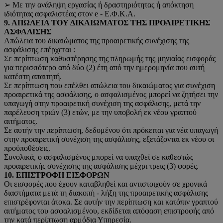
➢ Με την ανάληψη εργασίας ή δραστηριότητας ή απόκτηση
ιδιότητας ασφαλιστέας στον e - Ε.Φ.Κ.Α.
9. ΑΠΩΛΕΙΑ ΤΟΥ ΔΙΚΑΙΩΜΑΤΟΣ ΤΗΣ ΠΡΟΑΙΡΕΤΙΚΗΣ
ΑΣΦΑΛΙΣΗΣ
Απώλεια του δικαιώματος της προαιρετικής συνέχισης της
ασφάλισης επέρχεται :
Σε περίπτωση καθυστέρησης της πληρωμής της μηνιαίας εισφοράς
για περισσότερο από δύο (2) έτη από την ημερομηνία που αυτή
κατέστη απαιτητή.
Σε περίπτωση που επέλθει απώλεια του δικαιώματος για συνέχιση
προαιρετικά της ασφάλισης, ο ασφαλισμένος μπορεί να ζητήσει την
υπαγωγή στην προαιρετική συνέχιση της ασφάλισης, μετά την
παρέλευση τριών (3) ετών, με την υποβολή εκ νέου γραπτού
αιτήματος.
Σε αυτήν την περίπτωση, δεδομένου ότι πρόκειται για νέα υπαγωγή
στην προαιρετική συνέχιση της ασφάλισης, εξετάζονται εκ νέου οι
προϋποθέσεις.
Συνολικά, ο ασφαλισμένος μπορεί να υπαχθεί σε καθεστώς
προαιρετικής συνέχισης της ασφάλισης μέχρι τρεις (3) φορές.
10. ΕΠΙΣΤΡΟΦΗ ΕΙΣΦΟΡΩΝ
Οι εισφορές που έχουν καταβληθεί και αντιστοιχούν σε χρονικά
διαστήματα μετά τη διακοπή - λήξη της προαιρετικής ασφάλισης
επιστρέφονται άτοκα. Σε αυτήν την περίπτωση και κατόπιν γραπτού
αιτήματος του ασφαλισμένου, εκδίδεται απόφαση επιστροφής από
την κατά περίπτωση αρμόδια Υπηρεσία.