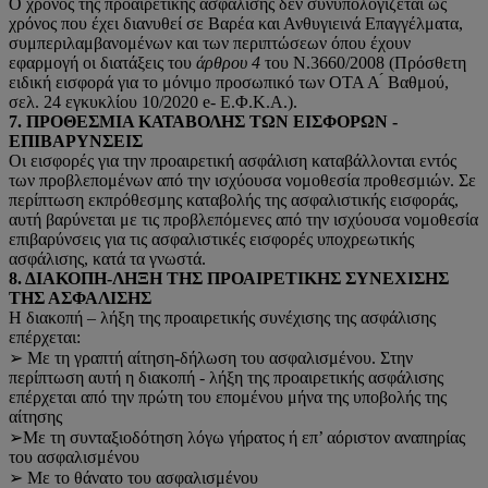
Ο χρόνος της προαιρετικής ασφάλισης δεν συνυπολογίζεται ως
χρόνος που έχει διανυθεί σε Βαρέα και Ανθυγιεινά Επαγγέλματα,
συμπεριλαμβανομένων και των περιπτώσεων όπου έχουν
εφαρμογή οι διατάξεις του
άρθρου 4
του Ν.3660/2008 (Πρόσθετη
ειδική εισφορά για το μόνιμο προσωπικό των ΟΤΑ Α ́ Βαθμού,
σελ. 24 εγκυκλίου 10/2020 e- Ε.Φ.Κ.Α.).
7. ΠΡΟΘΕΣΜΙΑ ΚΑΤΑΒΟΛΗΣ ΤΩΝ ΕΙΣΦΟΡΩΝ -
ΕΠΙΒΑΡΥΝΣΕΙΣ
Οι εισφορές για την προαιρετική ασφάλιση καταβάλλονται εντός
των προβλεπομένων από την ισχύουσα νομοθεσία προθεσμιών. Σε
περίπτωση εκπρόθεσμης καταβολής της ασφαλιστικής εισφοράς,
αυτή βαρύνεται με τις προβλεπόμενες από την ισχύουσα νομοθεσία
επιβαρύνσεις για τις ασφαλιστικές εισφορές υποχρεωτικής
ασφάλισης, κατά τα γνωστά.
8. ΔΙΑΚΟΠΗ-ΛΗΞΗ ΤΗΣ ΠΡΟΑΙΡΕΤΙΚΗΣ ΣΥΝΕΧΙΣΗΣ
ΤΗΣ ΑΣΦΑΛΙΣΗΣ
Η διακοπή – λήξη της προαιρετικής συνέχισης της ασφάλισης
επέρχεται:
➢ Με τη γραπτή αίτηση-δήλωση του ασφαλισμένου. Στην
περίπτωση αυτή η διακοπή - λήξη της προαιρετικής ασφάλισης
επέρχεται από την πρώτη του επομένου μήνα της υποβολής της
αίτησης
➢Με τη συνταξιοδότηση λόγω γήρατος ή επ’ αόριστον αναπηρίας
του ασφαλισμένου
➢ Με το θάνατο του ασφαλισμένου