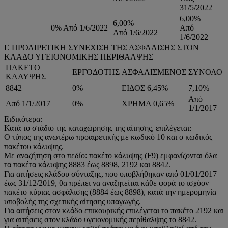
31/5/2022
6,00%
6,00%
0% Από 1/6/2022
Από
Από 1/6/2022
1/6/2022
Γ. ΠΡΟΑΙΡΕΤΙΚΗ ΣΥΝΕΧΙΣΗ ΤΗΣ ΑΣΦΑΛΙΣΗΣ ΣΤΟΝ
ΚΛΑΔΟ ΥΓΕΙΟΝΟΜΙΚΗΣ ΠΕΡΙΘΑΛΨΗΣ
ΠΑΚΕΤΟ
ΕΡΓΟΔΟΤΗΣ
ΑΣΦΑΛΙΣΜΕΝΟΣ
ΣΥΝΟΛΟ
ΚΑΛΥΨΗΣ
8842
0%
ΕΙΔΟΣ 6,45%
7,10%
Από
Από 1/1/2017
0%
ΧΡΗΜΑ 0,65%
1/1/2017
Ειδικότερα:
Κατά το στάδιο της καταχώρησης της αίτησης, επιλέγεται:
Ο τύπος της ανωτέρω προαιρετικής με κωδικό 10 και ο κωδικός
πακέτου κάλυψης.
Με αναζήτηση στο πεδίο: πακέτο κάλυψης (F9) εμφανίζονται όλα
τα πακέτα κάλυψης 8883 έως 8898, 2192 και 8842.
Για αιτήσεις κλάδου σύνταξης, που υποβλήθηκαν από 01/01/2017
έως 31/12/2019, θα πρέπει να αναζητείται κάθε φορά το ισχύον
πακέτο κύριας ασφάλισης (8884 έως 8898), κατά την ημερομηνία
υποβολής της σχετικής αίτησης υπαγωγής.
Για αιτήσεις στον κλάδο επικουρικής επιλέγεται το πακέτο 2192 και
για αιτήσεις στον κλάδο υγειονομικής περίθαλψης το 8842.