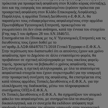
πρόκειται για προαιρετική ασφάλιση στον Κλάδο κύριας σύνταξης),
όσο και της εισφοράς του ασφαλισμένου (εφόσον πρόκειται για
προαιρετική ασφάλιση στον Κλάδο Επικουρικής Ασφάλισης).
Παράλληλα, η αρμόδια Τοπική Διεύθυνση e-Ε.Φ.Κ.Α. θα
παραπέμπει τους ενδιαφερόμενους ασφαλισμένους στην αρμόδια
Πρωτοβάθμια Υγειονομική Επιτροπή, προκειμένου να
γνωματεύσει ότι δεν είναι ανάπηροι, κατά την έννοια του στοιχείου
β'της παρ.5 του άρθρου 28 του ΑΝ.1846/51.
Επισημαίνεται ότι Πίνακας με τις Α' Υγειονομικές Επιτροπές και τις
διευθύνσεις τους έχουν δοθεί με το
υπ’αριθμ.Δ.ΑΣΦ.684/870171/2018 Γενικό Έγγραφο e-Ε.Φ.Κ.Α.
Στην περίπτωση που διαπιστωθεί ότι οι αιτούντες έχουν και χρόνο
ασφάλισης πριν το Δημόσιο σε άλλο εντασσόμενο φορέα, θα
προβαίνουν σε σχετική αλληλογραφία με τους οικείους φορείς-
τομείς, προκειμένου να βεβαιωθεί ο χρόνος ασφάλισής τους.
Στη συνέχεια, η σχετική αλληλογραφία, με όλα τα απαιτούμενα
ασφαλιστικά στοιχεία που έχουν συγκεντρωθεί για την υπαγωγή
στην προαιρετική συνέχιση της ασφάλισης, θα επιστρέφεται στις
κατά τόπους αρμόδιες Τοπικές Διευθύνσεις e-Ε.Φ.Κ.Α. για την
ολοκλήρωση της διαδικασίας, μέσω του πληροφοριακού
συστήματος ΟΠΣ/e-Ε.Φ.Κ.Α.
Οι Τοπικές Διευθύνσεις e-Ε.Φ.Κ.Α. θα σχηματίζουν τον ατομικό
φάκελο του ασφαλισμένου, με συνημμένα όλα τα ανωτέρω
δικαιολογητικά, και εν συνεχεία θα εκδίδουν απόφαση περί
αποδοχής ή απόρριψης της αίτησης υπαγωγής στην προαιρετική