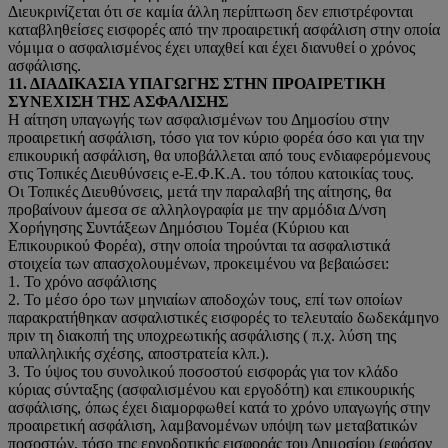
Διευκρινίζεται ότι σε καμία άλλη περίπτωση δεν επιστρέφονται
καταβληθείσες εισφορές από την προαιρετική ασφάλιση στην οποία
νόμιμα ο ασφαλισμένος έχει υπαχθεί και έχει διανυθεί ο χρόνος
ασφάλισης.
11. ΔΙΑΔΙΚΑΣΙΑ ΥΠΑΓΩΓΗΣ ΣΤΗΝ ΠΡΟΑΙΡΕΤΙΚΗ
ΣΥΝΕΧΙΣΗ ΤΗΣ ΑΣΦΑΛΙΣΗΣ
Η αίτηση υπαγωγής των ασφαλισμένων του Δημοσίου στην
προαιρετική ασφάλιση, τόσο για τον κύριο φορέα όσο και για την
επικουρική ασφάλιση, θα υποβάλλεται από τους ενδιαφερόμενους
στις Τοπικές Διευθύνσεις e-Ε.Φ.Κ.Α. του τόπου κατοικίας τους.
Οι Τοπικές Διευθύνσεις, μετά την παραλαβή της αίτησης, θα
προβαίνουν άμεσα σε αλληλογραφία με την αρμόδια Δ/νση
Χορήγησης Συντάξεων Δημόσιου Τομέα (Κύριου και
Επικουρικού Φορέα), στην οποία τηρούνται τα ασφαλιστικά
στοιχεία των απασχολουμένων, προκειμένου να βεβαιώσει:
1. Το χρόνο ασφάλισης
2. Το μέσο όρο των μηνιαίων αποδοχών τους, επί των οποίων
παρακρατήθηκαν ασφαλιστικές εισφορές το τελευταίο δωδεκάμηνο
πριν τη διακοπή της υποχρεωτικής ασφάλισης ( π.χ. λύση της
υπαλληλικής σχέσης, αποστρατεία κλπ.).
3. Το ύψος του συνολικού ποσοστού εισφοράς για τον κλάδο
κύριας σύνταξης (ασφαλισμένου και εργοδότη) και επικουρικής
ασφάλισης, όπως έχει διαμορφωθεί κατά το χρόνο υπαγωγής στην
προαιρετική ασφάλιση, λαμβανομένων υπόψη των μεταβατικών
ποσοστών, τόσο της εργοδοτικής εισφοράς του Δημοσίου (εφόσον