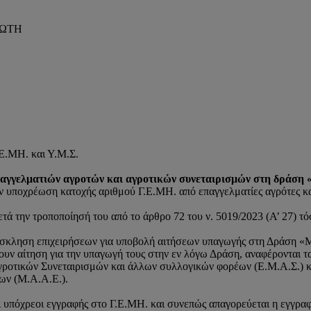
ΛΩΤΗ
Ε.ΜΗ. και Υ.Μ.Σ.
επαγγελματιών αγροτών και αγροτικών συνεταιρισμών στη δράση
ην υποχρέωση κατοχής αριθμού Γ.Ε.ΜΗ. από επαγγελματίες αγρότες κ
ετά την τροποποίησή του από το άρθρο 72 του ν. 5019/2023 (Α’ 27) τόσ
ληση επιχειρήσεων για υποβολή αιτήσεων υπαγωγής στη Δράση «Μετ
λουν αίτηση για την υπαγωγή τους στην εν λόγω Δράση, αναφέρονται 
γροτικών Συνεταιρισμών και άλλων συλλογικών φορέων (Ε.Μ.Α.Σ.) κ
ων (Μ.Α.Α.Ε.).
ναι υπόχρεοι εγγραφής στο Γ.Ε.ΜΗ. και συνεπώς απαγορεύεται η εγγραφ