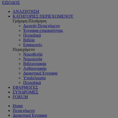
ΕΙΣΟΔΟΣ
ΑΝΑΖΗΤΗΣΗ
ΚΑΤΗΓΟΡΙΕΣ ΠΕΡΙΕΧΟΜΕΝΟΥ
Γρήγορη Πλοήγηση
Δωρεάν Περιεχόμενο
Έγγραφα επικαιρότητας
Περιοδικά
Βιβλία
Εφαρμογές
Περιεχόμενο
Νομοθεσία
Νομολογία
Βιβλιογραφία
Αρθρογραφία
Διοικητικά Έγγραφα
Υποδείγματα
Περιοδικά
ΕΦΑΡΜΟΓΕΣ
ΣΥΝΔΡΟΜΕΣ
FORUM
Home
Περιεχόμενο
Διοικητικά Έγγραφα