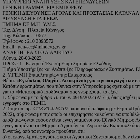
ΥΠΟΥΡΓΕΙΟ ΑΝΑΠΤΥΞΗΣ ΚΑΙ ΕΠΕΝΔΥΣΕΩΝ
ΓΕΝΙΚΗ ΓΡΑΜΜΑΤΕΙΑ ΕΜΠΟΡΙΟΥ
ΓΕΝΙΚΗ ΔΙΕΥΘΥΝΣΗ ΑΓΟΡΑΣ ΚΑΙ ΠΡΟΣΤΑΣΙΑΣ ΚΑΤΑΝΑ
ΔΙΕΥΘΥΝΣΗ ΕΤΑΙΡΕΙΩΝ
ΤΜΗΜΑ Γ.Ε.Μ.Η -Υ.Μ.Σ
Ταχ. Δ/νση : Πλατεία Κάνιγγος
Ταχ. Κώδικας : 10677
Τηλέφωνο : 210 3893572
Email : gen-sec@mindev.gov.gr
ΑΝΑΡΤΗΤΕΑ ΣΤΟ ΔΙΑΔΙΚΤΥΟ
Αθήνα, 20-03-2023
ΠΡΟΣ : 1 . Κεντρική Ένωση Επιμελητηρίων Ελλάδος
Τμήμα Υποστήριξης και Ανάπτυξης Πληροφοριακών Συστημάτων Γ.
2 .Υ.ΓΕ.ΜΗ Επιμελητηρίων της Επικράτειας
Θέμα:
«Εγκύκλιος Οδηγία - Διευκρίνιση για την υπαγωγή των 
Κατόπιν ερωτημάτων που τίθενται στην Υπηρεσία μας σχετικά με τ
για το «Μεταφορικό Ισοδύναμο» σας γνωρίζουμε τα εξής:
1. Σύμφωνα με το
άρθρο 16
του ν. 4919/2022 (Α’ 71), όπως ισχύει μ
εγγραφής στο ΓΕΜΗ.
2. Στην υπ. αρ.
4113.80.-02/4107
υπουργική απόφαση με θέμα «Πρόσκ
2022), σύμφωνα με την οποία οι επιχειρήσεις καλούνται να υποβάλ
αποζημιώνονται εφόσον είναι εγγεγραμμένοι στο Εθνικό Μητρώο Α
εγγεγραμμένοι στο Μητρώο Αγροτών και Αγροτικών Εκμεταλλεύσε
Συνεπώς, από τα ανωτέρω προκύπτει ότι:
α) οι επαγγελματίες αγρότες και οι Αγροτικοί Συνεταιρισμοί δεν εί