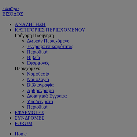
κλείσιμο
ΕΙΣΟΔΟΣ
ΑΝΑΖΗΤΗΣΗ
ΚΑΤΗΓΟΡΙΕΣ ΠΕΡΙΕΧΟΜΕΝΟΥ
Γρήγορη Πλοήγηση
Δωρεάν Περιεχόμενο
Έγγραφα επικαιρότητας
Περιοδικά
Βιβλία
Εφαρμογές
Περιεχόμενο
Νομοθεσία
Νομολογία
Βιβλιογραφία
Αρθρογραφία
Διοικητικά Έγγραφα
Υποδείγματα
Περιοδικά
ΕΦΑΡΜΟΓΕΣ
ΣΥΝΔΡΟΜΕΣ
FORUM
Home