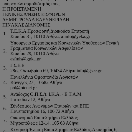
υπηρεσιών αρμοδιότητάς τους.
Η ΠΡΟΪΣΤΑΜΕΝΗ
ΓΕΝΙΚΗΣ Δ/ΝΣΗΣ ΕΙΣΦΟΡΩΝ
ΔΗΜΗΤΡΟΥΛΑ ΕΛΕΥΘΕΡΙΑΔΗ
ΠΙΝΑΚΑΣ ΔΙΑΝΟΜΗΣ
Τ.Ε.Κ.Α Προσωρινή Διοικούσα Επιτροπή
1.
Σταδίου 31, 10110 Αθήνα, a-info@yeka.gr
Υπουργείο Εργασίας και Κοινωνικών Υποθέσεων Γενική
Γραμματεία Κοινωνικών Ασφαλίσεων
2.
Σταδίου 29, 10110 Αθήνα
asfmis@ggka.gr
Γ.Σ.Ε.Ε.
3.
28ης Οκτωβρίου 69, 10434 Αθήνα info@gsee.gr
Πανελλήνια Ομοσπονδία Λογιστών
4.
Κάνιγγος 27 , 10682 Αθήνα
pol@otenet.gr
Ανάδοχος Ο.Π.Σ./τ. Ι.Κ.Α. - Ε.Τ.Α.Μ.
5.
Πατησίων 12, Αθήνα
Σύνδεσμος Ανωνύμων Εταιριών και ΕΠΕ
6.
Πανεπιστημίου 16, 106 72 Αθήνα
Οικονομικό Επιμελητήριο Ελλάδος
7.
Μητροπόλεως 12-14, 105 63 Αθήνα
Κεντρική Ένωση Επιμελητηρίων Ελλάδος-Ακαδημίας 6,