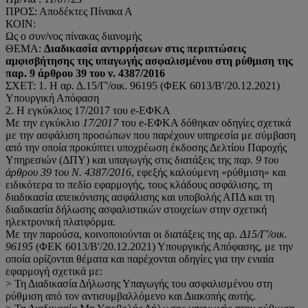
ΠΡΟΣ: Αποδέκτες Πίνακα Α
ΚΟΙΝ:
Ως ο συν/νος πίνακας διανομής
ΘΕΜΑ:
Διαδικασία αντιρρήσεων στις περιπτώσεις
αμφισβήτησης της υπαγωγής ασφαλισμένου στη ρύθμιση της
παρ. 9 άρθρου 39 του ν. 4387/2016
ΣΧΕΤ: 1. Η αρ. Δ.15/Γ'/οικ. 96195 (ΦΕΚ 6013/Β'/20.12.2021)
Υπουργική Απόφαση
2. Η εγκύκλιος 17/2017 του e-ΕΦΚΑ
Με την εγκύκλιο
17/2017
του e-ΕΦΚΑ δόθηκαν οδηγίες σχετικά
με την ασφάλιση προσώπων που παρέχουν υπηρεσία με σύμβαση
από την οποία προκύπτει υποχρέωση έκδοσης Δελτίου Παροχής
Υπηρεσιών (ΔΠΥ) και υπαγωγής στις διατάξεις της
παρ. 9 του
άρθρου 39 του Ν. 4387/2016
, εφεξής καλούμενη «ρύθμιση» και
ειδικότερα το πεδίο εφαρμογής, τους κλάδους ασφάλισης, τη
διαδικασία απεικόνισης ασφάλισης και υποβολής ΑΠΔ και τη
διαδικασία δήλωσης ασφαλιστικών στοιχείων στην σχετική
ηλεκτρονική πλατφόρμα.
Με την παρούσα, κοινοποιούνται οι διατάξεις της αρ.
Δ15/Γ'/οικ.
96195
(ΦΕΚ 6013/Β'/20.12.2021) Υπουργικής Απόφασης, με την
οποία ορίζονται θέματα και παρέχονται οδηγίες για την ενιαία
εφαρμογή σχετικά με:
> Τη Διαδικασία Δήλωσης Υπαγωγής του ασφαλισμένου στη
ρύθμιση από τον αντισυμβαλλόμενο και Διακοπής αυτής.