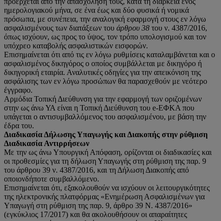
προέρχεται από την απασχόλησή τους, κατά τη διάρκεια ενός
ημερολογιακού μήνα, σε ένα έως και δύο φυσικά ή νομικά
πρόσωπα, με συνέπεια, την αναλογική εφαρμογή στους εν λόγω
ασφαλισμένους των διατάξεων του
άρθρου 38
του ν. 4387/2016,
όπως ισχύουν, ως προς το ύψος, τον τρόπο υπολογισμού και τον
υπόχρεο καταβολής ασφαλιστικών εισφορών.
Επισημαίνεται ότι από τις εν λόγω ρυθμίσεις καταλαμβάνεται και ο
ασφαλισμένος δικηγόρος ο οποίος συμβάλλεται με δικηγόρο ή
δικηγορική εταιρία. Αναλυτικές οδηγίες για την απεικόνιση της
ασφάλισης των εν λόγω προσώπων θα παρασχεθούν με νεότερο
έγγραφο.
Αρμόδια Τοπική Διεύθυνση για την εφαρμογή των οριζομένων
στην ως άνω ΥΑ είναι η Τοπική Διεύθυνση του e-ΕΦΚΑ που
υπάγεται ο αντισυμβαλλόμενος του ασφαλισμένου, με βάση την
έδρα του.
Διαδικασία Δήλωσης Υπαγωγής και Διακοπής στην ρύθμιση
Διαδικασία Αντιρρήσεων
Με την ως άνω Υπουργική Απόφαση, ορίζονται οι διαδικασίες και
οι προθεσμίες για τη δήλωση Υπαγωγής στη ρύθμιση της παρ. 9
του άρθρου 39 ν. 4387/2016, και τη Δήλωση Διακοπής από
οποιονδήποτε συμβαλλόμενο.
Επισημαίνεται ότι, εξακολουθούν να ισχύουν οι λειτουργικότητες
της ηλεκτρονικής πλατφόρμας «Ενημέρωση Ασφαλισμένων για
Υπαγωγή στη ρύθμιση της παρ. 9, άρθρο 39 Ν. 4387/2016»
(εγκύκλιος 17/2017) και θα ακολουθήσουν οι απαραίτητες