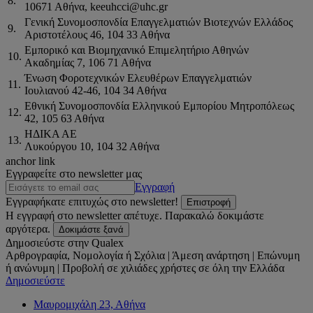
8.
10671 Αθήνα, keeuhcci@uhc.gr
Γενική Συνομοσπονδία Επαγγελματιών Βιοτεχνών Ελλάδος
9.
Αριστοτέλους 46, 104 33 Αθήνα
Εμπορικό και Βιομηχανικό Επιμελητήριο Αθηνών
10.
Ακαδημίας 7, 106 71 Αθήνα
Ένωση Φοροτεχνικών Ελευθέρων Επαγγελματιών
11.
Ιουλιανού 42-46, 104 34 Αθήνα
Εθνική Συνομοσπονδία Ελληνικού Εμπορίου Μητροπόλεως
12.
42, 105 63 Αθήνα
ΗΔΙΚΑ ΑΕ
13.
Λυκούργου 10, 104 32 Αθήνα
anchor link
Εγγραφείτε στο newsletter μας
Εγγραφή
Εγγραφήκατε επιτυχώς στο newsletter!
Επιστροφή
Η εγγραφή στο newsletter απέτυχε. Παρακαλώ δοκιμάστε
αργότερα.
Δοκιμάστε ξανά
Δημοσιεύστε στην Qualex
Αρθρογραφία, Νομολογία ή Σχόλια | Άμεση ανάρτηση | Επώνυμη
ή ανώνυμη | Προβολή σε χιλιάδες χρήστες σε όλη την Ελλάδα
Δημοσιεύστε
Μαυρομιχάλη 23, Αθήνα