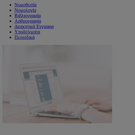
Νομοθεσία
Νομολογία
Βιβλιογραφία
Αρθρογραφία
Διοικητικά Έγγραφα
Υποδείγματα
Περιοδικά