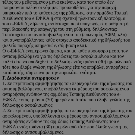
τέλος του μεθεπόμενου μήνα εκείνου, κατά τον οποίο δεν
πληρούνται πλέον οι νόμιμες προϋποθέσεις για την παροχή
υπηρεσιών υπό το καθεστώς της ρύθμισης, στην αρμόδια Τοπική
Διεύθυνση του e-ΕΦΚΑ ή στη σχετική ηλεκτρονική πλατφόρμα
του e-ΕΦΚΑ, δήλωση, αντίστοιχα, περί υπαγωγής στη ρύθμιση ή
περί διακοπής της υπαγωγής του στη ρύθμιση, δηλώνοντας:
Τα στοιχεία του αντισυμβαλλομένου του (επωνυμία, ΑΦΜ, κλπ)
και συνυποβάλλοντας κάθε στοιχείο αποδεικτικό της δήλωσής του
(δελτίο παροχής υπηρεσιών, σύμβαση κλπ).
Ο e-ΕΦΚΑ ενημερώνει άμεσα, και με κάθε πρόσφορο μέσο, τον
αντισυμβαλλόμενο για τις δηλώσεις του ασφαλισμένου και τον
καλεί είτε να αποδεχθεί τη δήλωση εντός τριάντα (30) ημερών από
τότε που έλαβε γνώση της δήλωσης είτε να υποβάλει αντιρρήσεις
κατά αυτής, σύμφωνα με την παρακάτω ενότητα.
Γ. Διαδικασία αντιρρήσεων
1. Σε περίπτωση αμφισβήτησης του περιεχομένου της δήλωσης του
αντισυμβαλλόμενου, υποβάλλονται εκ μέρους του ασφαλισμένου
αντιρρήσεις ενώπιον της αρμόδιας Τοπικής Διεύθυνσης του e-
ΕΦΚΑ, εντός τριάντα (30) ημερών από τότε που έλαβε γνώση της
δήλωσης ο ασφαλισμένος.
2. Σε περίπτωση αμφισβήτησης του περιεχομένου της δήλωσης του
ασφαλισμένου, υποβάλλονται εκ μέρους του αντισυμβαλλομένου
αντιρρήσεις ενώπιον της αρμόδιας Τοπικής Διεύθυνσης του e-
ΕΦΚΑ εντός τριάντα (30) ημερών από τότε που έλαβε γνώση της
δήλωσης ο αντισυμβαλλόμενος.