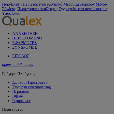
Παράβλεψη Περιεχομένου
Κεντρικό Μενού
Δευτερεύον Μενού
Σύνδεση
Περιεχόμενο
Αναζήτηση
Εγγραφείτε στο newsletter μας
Υποσέλιδο
ΑΝΑΖΗΤΗΣΗ
ΠΕΡΙΕΧΟΜΕΝΟ
ΕΦΑΡΜΟΓΕΣ
ΣΥΝΔΡΟΜΕΣ
ΕΙΣΟΔΟΣ
opens mobile menu
Γρήγορη Πλοήγηση
Δωρεάν Περιεχόμενο
Έγγραφα επικαιρότητας
Περιοδικά
Βιβλία
Εφαρμογές
Περιεχόμενο