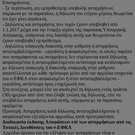
Επισημάνσεις:
- Σε περίπτωση, μη εμπρόθεσμης υποβολής αντιρρήσεων,
σύμφωνα με τα παραπάνω, η δήλωση του ετέρου μέρους θεωρείται
ότι έχει γίνει αποδεκτή.
- Δηλώσεις και αντιρρήσεις που τυχόν έχουν υποβληθεί από
1.1.2017 μέχρι και την έναρξη ισχύος της παρούσας Υπουργικής
Απόφασης, υπάγονται στις διατάξεις αυτής και θεωρούνται ότι
έχουν υποβληθεί εμπρόθεσμα.
- Δηλώσεις υπαγωγής-διακοπής στην ρύθμιση ή αντιρρήσεις
αντισυμβαλλόμενου - εργοδότη ή ασφαλισμένου, οι οποίες παρόλο
που αναγράφονται ως αντιρρήσεις δεν στρέφονται κατά δήλωσης
ασφαλισμένου ή αντισυμβαλλόμενου αντίστοιχα και ισοδυναμούν
με δήλωση υπαγωγής ή διακοπής υπαγωγής στην ρύθμιση
αποστέλλονται με κάθε πρόσφορο μέσο από την αρμόδια υπηρεσία
του e-ΕΦΚΑ στον ασφαλισμένο ή στον αντισυμβαλλόμενο -
εργοδότη, αντίστοιχα προς ενημέρωσή του.
Στη συνέχεια, μπορεί είτε να αποδεχτεί τη δήλωση εντός τριάντα
(30) ημερών από τότε που έλαβε γνώση της δήλωσης, είτε να
υποβάλλει αντιρρήσεις κατά αυτής, σύμφωνα με τα παραπάνω
οριζόμενα.
Προσοχή: Αντιρρήσεις κατά δήλωσης αντισυμβαλλόμενου ή
ασφαλισμένου εξετάζονται αρμοδίως κατά προτεραιότητα.
Διαδικασία έκδοσης Αποφάσεων επί των αντιρρήσεων από τις
Τοπικές Διευθύνσεις του e-ΕΦΚΑ
Αρμόδιο όργανο για την εξέταση των αντιρρήσεων είναι ο