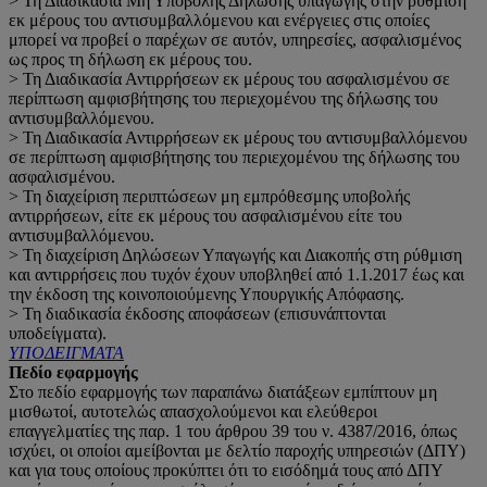
> Τη Διαδικασία Μη Υποβολής Δήλωσης υπαγωγής στην ρύθμιση
εκ μέρους του αντισυμβαλλόμενου και ενέργειες στις οποίες
μπορεί να προβεί ο παρέχων σε αυτόν, υπηρεσίες, ασφαλισμένος
ως προς τη δήλωση εκ μέρους του.
> Τη Διαδικασία Αντιρρήσεων εκ μέρους του ασφαλισμένου σε
περίπτωση αμφισβήτησης του περιεχομένου της δήλωσης του
αντισυμβαλλόμενου.
> Τη Διαδικασία Αντιρρήσεων εκ μέρους του αντισυμβαλλόμενου
σε περίπτωση αμφισβήτησης του περιεχομένου της δήλωσης του
ασφαλισμένου.
> Τη διαχείριση περιπτώσεων μη εμπρόθεσμης υποβολής
αντιρρήσεων, είτε εκ μέρους του ασφαλισμένου είτε του
αντισυμβαλλόμενου.
> Τη διαχείριση Δηλώσεων Υπαγωγής και Διακοπής στη ρύθμιση
και αντιρρήσεις που τυχόν έχουν υποβληθεί από 1.1.2017 έως και
την έκδοση της κοινοποιούμενης Υπουργικής Απόφασης.
> Τη διαδικασία έκδοσης αποφάσεων (επισυνάπτονται
υποδείγματα).
ΥΠΟΔΕΙΓΜΑΤΑ
Πεδίο εφαρμογής
Στο πεδίο εφαρμογής των παραπάνω διατάξεων εμπίπτουν μη
μισθωτοί, αυτοτελώς απασχολούμενοι και ελεύθεροι
επαγγελματίες της παρ. 1 του άρθρου 39 του ν. 4387/2016, όπως
ισχύει, οι οποίοι αμείβονται με δελτίο παροχής υπηρεσιών (ΔΠΥ)
και για τους οποίους προκύπτει ότι το εισόδημά τους από ΔΠΥ