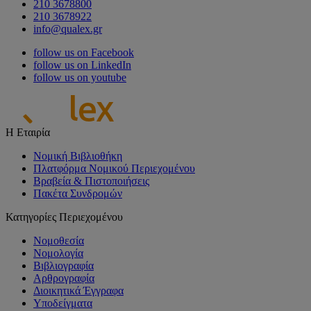
210 3678800
210 3678922
info@qualex.gr
follow us on Facebook
follow us on LinkedIn
follow us on youtube
Η Εταιρία
Νομική Βιβλιοθήκη
Πλατφόρμα Νομικού Περιεχομένου
Βραβεία & Πιστοποιήσεις
Πακέτα Συνδρομών
Κατηγορίες Περιεχομένου
Νομοθεσία
Νομολογία
Βιβλιογραφία
Αρθρογραφία
Διοικητικά Έγγραφα
Υποδείγματα