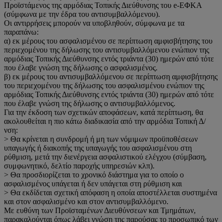
Προϊστάμενος της αρμόδιας Τοπικής Διεύθυνσης του e-ΕΦΚΑ
(σύμφωνα με την έδρα του αντισυμβαλλόμενου).
Οι αντιρρήσεις μπορούν να υποβληθούν, σύμφωνα με τα
παραπάνω:
α) εκ μέρους του ασφαλισμένου σε περίπτωση αμφισβήτησης του
περιεχομένου της δήλωσης του αντισυμβαλλόμενου ενώπιον της
αρμόδιας Τοπικής Διεύθυνσης εντός τριάντα (30) ημερών από τότε
που έλαβε γνώση της δήλωσης ο ασφαλισμένος.
β) εκ μέρους του αντισυμβαλλόμενου σε περίπτωση αμφισβήτησης
του περιεχομένου της δήλωσης του ασφαλισμένου ενώπιον της
αρμόδιας Τοπικής Διεύθυνσης εντός τριάντα (30) ημερών από τότε
που έλαβε γνώση της δήλωσης ο αντισυμβαλλόμενος.
Για την έκδοση των σχετικών αποφάσεων, κατά περίπτωση, θα
ακολουθείται η πιο κάτω διαδικασία από την αρμόδια Τοπική Δ/
νση:
> Θα κρίνεται η συνδρομή ή μη των νόμιμων προϋποθέσεων
υπαγωγής ή διακοπής της υπαγωγής του ασφαλισμένου στη
ρύθμιση, μετά την διενέργεια ασφαλιστικού ελέγχου (σύμβαση,
συμφωνητικό, δελτίο παροχής υπηρεσιών κλπ).
> Θα προσδιορίζεται το χρονικό διάστημα για το οποίο ο
ασφαλισμένος υπάγεται ή δεν υπάγεται στη ρύθμιση και
> Θα εκδίδεται σχετική απόφαση η οποία αποστέλλεται συστημένα
και στον ασφαλισμένο και στον αντισυμβαλλόμενο.
Με ευθύνη των Προϊσταμένων Διευθύνσεων και Τμημάτων,
παρακαλούνται όπως λάβει γνώση της παρούσας το προσωπικό των