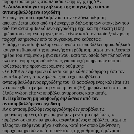
παραμετροποιήσεις στα πλαίσια εφαρμογής της ΥΑ.
Α. Διαδικασία για τη δήλωση της υπαγωγής από τον
αντισυμβαλλόμενο εργοδότη
Η υπαγωγή του ασφαλισμένου στην εν λόγω ρύθμιση
απεικονίζεται μέσα από τη διενέργεια δήλωσης των στοιχείων του
από τον αντισυμβαλλόμενο εργοδότη μέχρι και τη δέκατη (10η)
ημέρα του επόμενου μήνα, από εκείνον κατά τον οποίο ξεκίνησε η
παροχή υπηρεσιών υπό το συγκεκριμένο καθεστώς.
Επίσης, ο αντισυμβαλλόμενος εργοδότης υποβάλλει όμοια δήλωση
και για τη διακοπή της υπαγωγής στη ρύθμιση, μέχρι την τελευταία
ημέρα του επόμενου μήνα εκείνου, κατά τον οποίο δεν πληρούνται
πλέον οι νόμιμες προϋποθέσεις για παροχή υπηρεσιών υπό το
καθεστώς της προαναφερόμενης ρύθμισης.
O e-ΕΦΚΑ ενημερώνει άμεσα και με κάθε πρόσφορο μέσο τον
ασφαλισμένο για τις δηλώσεις που έχει υποβάλει ο
αντισυμβαλλόμενος εργοδότης του. Ο ασφαλισμένος καλείται είτε
να αποδεχθεί τη δήλωση εντός τριάντα (30) ημερών από τότε που
έλαβε γνώση είτε να υποβάλει αντιρρήσεις κατά αυτής.
Β. Περίπτωση μη υποβολής δηλώσεων από τον
αντισυμβαλλόμενο εργοδότη
Αν ο αντισυμβαλλόμενος εργοδότης δεν υποβάλει τις
προαναφερόμενες στην προηγούμενη ενότητα δηλώσεις, ο
παρέχων σε αυτόν υπηρεσίες ασφαλισμένος υποβάλλει, μέχρι το
τέλος του επόμενου μήνα εκείνου, κατά τον οποίο ξεκίνησε η
παροχή υπηρεσιών υπό το καθεστώς της ρύθμισης, ή μέχρι το