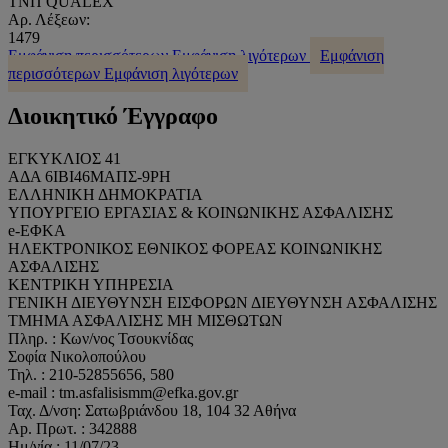
ΤΝΠ QUALEX
Αρ. Λέξεων:
1479
Εμφάνιση περισσότερων
Εμφάνιση λιγότερων
Εμφάνιση
περισσότερων
Εμφάνιση λιγότερων
Διοικητικό Έγγραφο
ΕΓΚΥΚΛΙΟΣ 41
ΑΔΑ 6ΙΒΙ46ΜΑΠΣ-9ΡΗ
ΕΛΛΗΝΙΚΗ ΔΗΜΟΚΡΑΤΙΑ
ΥΠΟΥΡΓΕΙΟ ΕΡΓΑΣΙΑΣ & ΚΟΙΝΩΝΙΚΗΣ ΑΣΦΑΛΙΣΗΣ
e-ΕΦΚΑ
ΗΛΕΚΤΡΟΝΙΚΟΣ ΕΘΝΙΚΟΣ ΦΟΡΕΑΣ ΚΟΙΝΩΝΙΚΗΣ
ΑΣΦΑΛΙΣΗΣ
ΚΕΝΤΡΙΚΗ ΥΠΗΡΕΣΙΑ
ΓΕΝΙΚΗ ΔΙΕΥΘΥΝΣΗ ΕΙΣΦΟΡΩΝ ΔΙΕΥΘΥΝΣΗ ΑΣΦΑΛΙΣΗΣ
ΤΜΗΜΑ ΑΣΦΑΛΙΣΗΣ ΜΗ ΜΙΣΘΩΤΩΝ
Πληρ. : Κων/νος Τσουκνίδας
Σοφία Νικολοπούλου
Τηλ. : 210-52855656, 580
e-mail : tm.asfalisismm@efka.gov.gr
Ταχ. Δ/νση: Σατωβριάνδου 18, 104 32 Αθήνα
Ap. Πρωτ. : 342888
Ημ/νία : 11/07/23