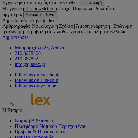
Εγγραφήκατε επιτυχώς στο newsletter!
Επιστροφή
Η εγγραφή στο newsletter απέτυχε. Παρακαλώ δοκιμάστε
αργότερα.
Δοκιμάστε ξανά
Δημοσιεύστε στην Qualex
Αρθρογραφία, Νομολογία ή Σχόλια | Άμεση ανάρτηση | Επώνυμη
ή ανώνυμη | Προβολή σε χιλιάδες χρήστες σε όλη την Ελλάδα
Δημοσιεύστε
Μαυρομιχάλη 23, Αθήνα
210 3678800
210 3678922
info@qualex.gr
follow us on Facebook
follow us on LinkedIn
follow us on youtube
Η Εταιρία
Νομική Βιβλιοθήκη
Πλατφόρμα Νομικού Περιεχομένου
Βραβεία & Πιστοποιήσεις
Πακέτα Συνδρομών