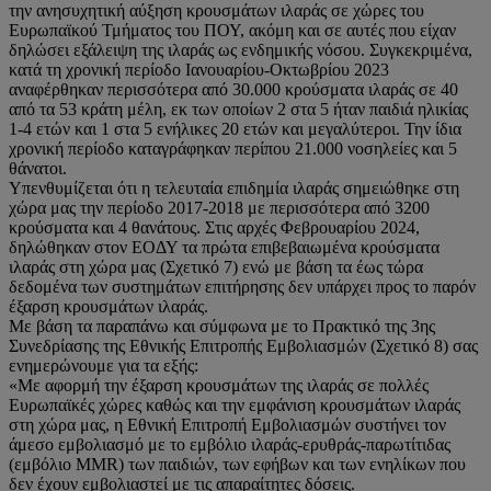
την ανησυχητική αύξηση κρουσμάτων ιλαράς σε χώρες του
Ευρωπαϊκού Τμήματος του ΠΟΥ, ακόμη και σε αυτές που είχαν
δηλώσει εξάλειψη της ιλαράς ως ενδημικής νόσου. Συγκεκριμένα,
κατά τη χρονική περίοδο Ιανουαρίου-Οκτωβρίου 2023
αναφέρθηκαν περισσότερα από 30.000 κρούσματα ιλαράς σε 40
από τα 53 κράτη μέλη, εκ των οποίων 2 στα 5 ήταν παιδιά ηλικίας
1-4 ετών και 1 στα 5 ενήλικες 20 ετών και μεγαλύτεροι. Την ίδια
χρονική περίοδο καταγράφηκαν περίπου 21.000 νοσηλείες και 5
θάνατοι.
Υπενθυμίζεται ότι η τελευταία επιδημία ιλαράς σημειώθηκε στη
χώρα μας την περίοδο 2017-2018 με περισσότερα από 3200
κρούσματα και 4 θανάτους. Στις αρχές Φεβρουαρίου 2024,
δηλώθηκαν στον ΕΟΔΥ τα πρώτα επιβεβαιωμένα κρούσματα
ιλαράς στη χώρα μας (Σχετικό 7) ενώ με βάση τα έως τώρα
δεδομένα των συστημάτων επιτήρησης δεν υπάρχει προς το παρόν
έξαρση κρουσμάτων ιλαράς.
Με βάση τα παραπάνω και σύμφωνα με το Πρακτικό της 3ης
Συνεδρίασης της Εθνικής Επιτροπής Εμβολιασμών (Σχετικό 8) σας
ενημερώνουμε για τα εξής:
«Με αφορμή την έξαρση κρουσμάτων της ιλαράς σε πολλές
Ευρωπαϊκές χώρες καθώς και την εμφάνιση κρουσμάτων ιλαράς
στη χώρα μας, η Εθνική Επιτροπή Εμβολιασμών συστήνει τον
άμεσο εμβολιασμό με το εμβόλιο ιλαράς-ερυθράς-παρωτίτιδας
(εμβόλιο MMR) των παιδιών, των εφήβων και των ενηλίκων που
δεν έχουν εμβολιαστεί με τις απαραίτητες δόσεις.