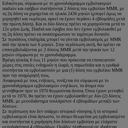
Ειδικότερα, σύμφωνα με το χρονοδιάγραμμα εμβολιασμών
παιδιών και εφήβων συστήνονται 2 δόσεις του εμβολίου MMR, με
τη 2η δόση να χορηγείται σε ηλικία 2436 μηνών (μπορεί όμως να
χορηγηθεί και νωρίτερα, αρκεί να έχουν περάσει 4 εβδομάδες μετά
την πρώτη δόση). Και οι δύο δόσεις πρέπει να χορηγούνται μετά το
12ο μήνα ζωής. Παιδιά και έφηβοι που δεν έχουν εμβολιασθεί με
τη 2η δόση πρέπει να αναπληρώσουν το ταχύτερο δυνατόν.
Σε περιόδους επιδημίας μπορεί να γίνεται εμβολιασμός με MMR
από την ηλικία των 6 μηνών. Στην περίπτωση αυτή, θα πρέπει να
επανεμβολιάζονται με 2 δόσεις MMR μετά την ηλικία των 12
μηνών σύμφωνα με το χρονοδιάγραμμα.
Βρέφη ηλικίας 6 έως 11 μηνών που πρόκειται να επισκεφτούν
χώρες στις οποίες ενδημούν η ιλαρά, η παρωτίτιδα και η ερυθρά
συστήνεται να εμβολιαστούν με μια (1) δόση του εμβολίου MMR
πριν την αναχώρησή τους.
Αναφορικά με τους ενήλικες, τονίζεται ότι σύμφωνα με το
χρονοδιάγραμμα εμβολιασμών ενηλίκων, τα άτομα που
γεννήθηκαν πριν το 1970 θεωρούνται άνοσα. Όσοι έχουν γεννηθεί
μετά το 1970, θα πρέπει να έχουν εμβολιασθεί με δύο (2) δόσεις
MMR, με μεσοδιάστημα τουλάχιστον 4 εβδομάδων μεταξύ των
δόσεων.
Σε περίπτωση που δεν υπάρχει ιστορικό νόσησης ή το ιστορικό
εμβολιασμού είναι άγνωστο, το άτομο θεωρείται μη εμβολιασμένο
και συστήνεται η χορήγηση δύο δόσεων εμβολίου με ελάχιστο
μεσοδιάστημα 4 εβδομάδων. Ομάδες πληθυσμού σε ιδιαίτερα