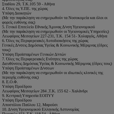
Σταδίου 29, Τ.Κ.105 59 - Αθήνα
4. Όλες τις Υ.ΠΕ. της χώρας
Υπόψη Διοικητών
(Με την παράκληση να ενημερωθούν τα Νοσοκομεία και όλοι οι
φορείς ευθύνης σας)
5. Γενικό Επιτελείο Εθνικής Άμυνας Δ/νση Υγειονομικού
(Με την παράκληση να ενημερωθούν οι Υγειονομικές Υπηρεσίες)
Λεωφόρος Μεσογείων 227-231, Τ.Κ. 154 51- Χολαργός, Αθήνα
6. Όλες τις Περιφερειακές Αυτοδιοικήσεις της χώρας
Γενικές Δ/νσεις Δημόσιας Υγείας & Κοινωνικής Μέριμνας (έδρες
τους)
Υπόψη Προϊσταμένων Γενικών Δ/ντών
7. Όλες τις Περιφερειακές Ενότητες της χώρας
Διευθύνσεις Δημόσιας Υγείας & Κοινωνικής Μέριμνας (έδρες τους)
Υπόψη Προϊσταμένων Δ/νσεων
(Με την παράκληση να ενημερωθούν οι ιδιωτικές κλινικές της
περιοχής ευθύνης σας)
8. Ε.Ο.Φ.
Υπόψη Προέδρου
Λεωφόρος Μεσογείων 284 ,Τ.Κ. 155 62 - Χαλάνδρι
9. Κεντρική Υπηρεσία ΕΟΠΥΥ
Υπόψη Προέδρου
Αποστόλου Παύλου 12, Μαρούσι
10. Δ/νση Υγειονομικού Ελληνικής Αστυνομίας
Πειραιώς 153, Τ.Κ. 118 54 - Αθήνα