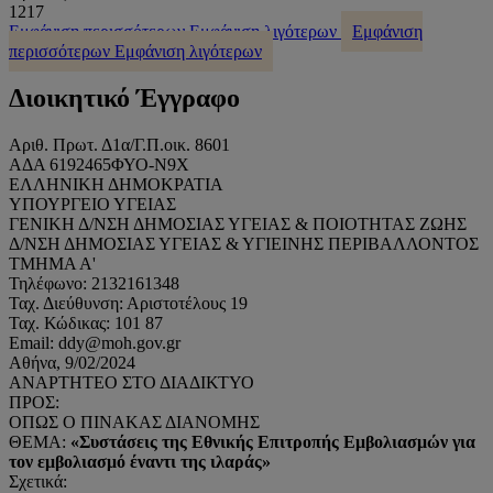
1217
Εμφάνιση περισσότερων
Εμφάνιση λιγότερων
Εμφάνιση
περισσότερων
Εμφάνιση λιγότερων
Διοικητικό Έγγραφο
Αριθ. Πρωτ. Δ1α/Γ.Π.οικ. 8601
ΑΔΑ 6192465ΦΥΟ-Ν9Χ
ΕΛΛΗΝΙΚΗ ΔΗΜΟΚΡΑΤΙΑ
ΥΠΟΥΡΓΕΙΟ ΥΓΕΙΑΣ
ΓΕΝΙΚΗ Δ/ΝΣΗ ΔΗΜΟΣΙΑΣ ΥΓΕΙΑΣ & ΠΟΙΟΤΗΤΑΣ ΖΩΗΣ
Δ/ΝΣΗ ΔΗΜΟΣΙΑΣ ΥΓΕΙΑΣ & ΥΓΙΕΙΝΗΣ ΠΕΡΙΒΑΛΛΟΝΤΟΣ
ΤΜΗΜΑ Α'
Τηλέφωνο: 2132161348
Ταχ. Διεύθυνση: Αριστοτέλους 19
Ταχ. Κώδικας: 101 87
Email: ddy@moh.gov.gr
Αθήνα, 9/02/2024
ΑΝΑΡΤΗΤΕΟ ΣΤΟ ΔΙΑΔΙΚΤΥΟ
ΠΡΟΣ:
ΟΠΩΣ Ο ΠΙΝΑΚΑΣ ΔΙΑΝΟΜΗΣ
ΘΕΜΑ:
«Συστάσεις της Εθνικής Επιτροπής Εμβολιασμών για
τον εμβολιασμό έναντι της ιλαράς»
Σχετικά: