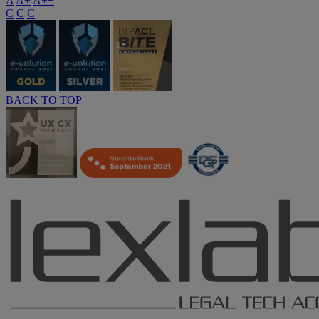
A
A+
A++
C
C
C
BACK TO TOP