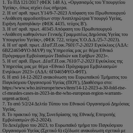
1. Το ΠΔ 121/2017 (ΦΕΚ 148 Α), «Οργανισμός του Υπουργείου
Υγείας», όπως ισχύει έως σήμερα.
2. Η υπ' αριθ. πρωτ.Υ14/9-7-2023 Απόφαση του Πρωθυπουργού
«Ανάθεση αρμοδιοτήτων στην Αναπληρώτρια Υπουργό Υγείας,
Ειρήνη Αγαπηδάκη» (ΦΕΚ 4435, τεύχος Β').
3. Η υπ' αριθ. πρωτ. 40345 Απόφαση του Πρωθυπουργού
«Ανάθεση καθηκόντων Γενικής Γραμματέως Δημόσιας Υγείας του
Υπουργείου Υγείας», (ΦΕΚ 722, τεύχος Υ.Ο.Δ.Δ./25-7-2023).
4. H υπ' αριθ. πρωτ.
Δ1α/Γ.Π.οικ.7601/7-2-2023
Εγκύκλιος (ΑΔΑ:
6ΒΖ2465ΦΥΟ-ΜΛΨ) της Υπηρεσίας μας με θέμα Εθνικό
Πρόγραμμα Εμβολιασμών Παιδιών και Εφήβων 2023».
5. Η υπ' αριθ. Πρωτ.
Δ1α/Γ.Π.οικ.7610/7-2-2023
Εγκύκλιος της
Υπηρεσίας μας με θέμα «Εθνικό Πρόγραμμα Εμβολιασμών
Ενηλίκων 2023» (ΑΔΑ: 6Γ0465ΦΥΟ-Φ9Τ).
6. Η από 14-12-2023 ανακοίνωση του Ευρωπαϊκού Τμήματος του
Παγκόσμιου Οργανισμού Υγείας (ΠΟΥ), [Διαθέσιμο στο:
https://www.who.ini/europe/news/item/14-12-2023-a-30-fold-rise-
cf-measles-cases-in-2023-in-the-who-european-region-warrants-
urgent-action].
7. Το από 5/2/24 Δελτίο Τύπου του Εθνικού Οργανισμού Δημόσιας
Υγείας.
8. Το πρακτικό της 3ης Συνεδρίασης της Εθνικής Επιτροπής
Εμβολιασμών (6-2-2024).
Το Δεκέμβριο του 2023, το Ευρωπαϊκό τμήμα του Παγκόσμιου
Οργανισμού Υγείας (Σχετικό 6) εξέδωσε ανακοίνωση σχετικά με