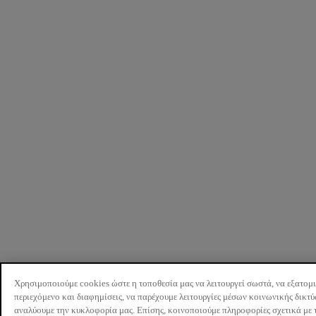
Χρησιμοποιούμε cookies ώστε η τοποθεσία μας να λειτουργεί σωστά, να εξατομ
περιεχόμενο και διαφημίσεις, να παρέχουμε λειτουργίες μέσων κοινωνικής δικτ
αναλύουμε την κυκλοφορία μας. Επίσης, κοινοποιούμε πληροφορίες σχετικά με 