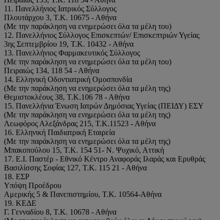
11. Πανελλήνιος Ιατρικός Σύλλογος
Πλουτάρχου 3, Τ.Κ. 10675 - Αθήνα
(Με την παράκληση να ενημερώσει όλα τα μέλη του)
12. Πανελλήνιος Σύλλογος Επισκεπτών/ Επισκεπτριών Υγείας
3ης Σεπτεμβρίου 19, Τ.Κ. 10432 - Αθήνα
13. Πανελλήνιος Φαρμακευτικός Σύλλογος
(Με την παράκληση να ενημερώσει όλα τα μέλη του)
Πειραιώς 134, 118 54 - Αθήνα
14. Ελληνική Οδοντιατρική Ομοσπονδία
(Με την παράκληση να ενημερώσει όλα τα μέλη της)
Θεμιστοκλέους 38, Τ.Κ.106 78 - Αθήνα
15. Πανελλήνια Ένωση Ιατρών Δημόσιας Υγείας (ΠΕΙΔΥ) ΕΣΥ
(Με την παράκληση να ενημερώσει όλα τα μέλη της)
Λεωφόρος Αλεξάνδρας 215, Τ.Κ.11523 - Αθήνα
16. Ελληνική Παιδιατρική Εταιρεία
(Με την παράκληση να ενημερώσει όλα τα μέλη της)
Μπακοπούλου 15, Τ.Κ. 154 51- Ν. Ψυχικό, Αττική
17. Ε.Ι. Παστέρ - Εθνικό Κέντρο Αναφοράς Ιλαράς και Ερυθράς
Βασιλίσσης Σοφίας 127, Τ.Κ. 115 21 - Αθήνα
18. ΕΣΡ
Υπόψη Προέδρου
Αμερικής 5 & Πανεπιστημίου, Τ.Κ. 10564-Αθήνα
19. ΚΕΔΕ
Γ. Γενναδίου 8, Τ.Κ. 10678 - Αθήνα