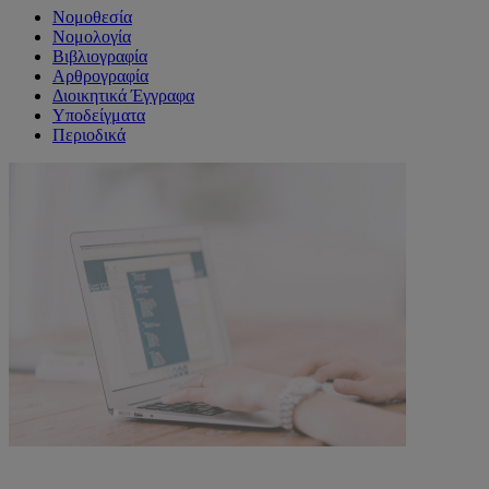
Νομοθεσία
Νομολογία
Βιβλιογραφία
Αρθρογραφία
Διοικητικά Έγγραφα
Υποδείγματα
Περιοδικά