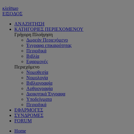
κλείσιμο
ΕΙΣΟΔΟΣ
ΑΝΑΖΗΤΗΣΗ
ΚΑΤΗΓΟΡΙΕΣ ΠΕΡΙΕΧΟΜΕΝΟΥ
Γρήγορη Πλοήγηση
Δωρεάν Περιεχόμενο
Έγγραφα επικαιρότητας
Περιοδικά
Βιβλία
Εφαρμογές
Περιεχόμενο
Νομοθεσία
Νομολογία
Βιβλιογραφία
Αρθρογραφία
Διοικητικά Έγγραφα
Υποδείγματα
Περιοδικά
ΕΦΑΡΜΟΓΕΣ
ΣΥΝΔΡΟΜΕΣ
FORUM
Home