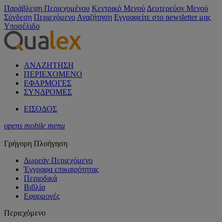
Παράβλεψη Περιεχομένου
Κεντρικό Μενού
Δευτερεύον Μενού
Σύνδεση
Περιεχόμενο
Αναζήτηση
Εγγραφείτε στο newsletter μας
Υποσέλιδο
ΑΝΑΖΗΤΗΣΗ
ΠΕΡΙΕΧΟΜΕΝΟ
ΕΦΑΡΜΟΓΕΣ
ΣΥΝΔΡΟΜΕΣ
ΕΙΣΟΔΟΣ
opens mobile menu
Γρήγορη Πλοήγηση
Δωρεάν Περιεχόμενο
Έγγραφα επικαιρότητας
Περιοδικά
Βιβλία
Εφαρμογές
Περιεχόμενο