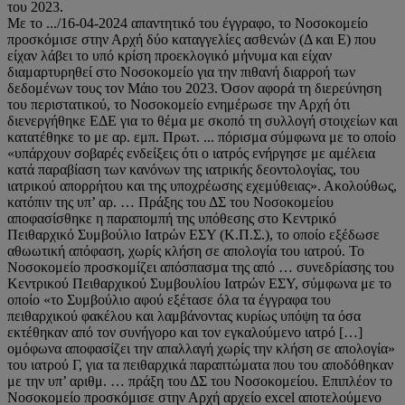
του 2023.
Με το .../16-04-2024 απαντητικό του έγγραφο, το Νοσοκομείο
προσκόμισε στην Αρχή δύο καταγγελίες ασθενών (Δ και Ε) που
είχαν λάβει το υπό κρίση προεκλογικό μήνυμα και είχαν
διαμαρτυρηθεί στο Νοσοκομείο για την πιθανή διαρροή των
δεδομένων τους τον Μάιο του 2023. Όσον αφορά τη διερεύνηση
του περιστατικού, το Νοσοκομείο ενημέρωσε την Αρχή ότι
διενεργήθηκε ΕΔΕ για το θέμα με σκοπό τη συλλογή στοιχείων και
κατατέθηκε το με αρ. εμπ. Πρωτ. ... πόρισμα σύμφωνα με το οποίο
«υπάρχουν σοβαρές ενδείξεις ότι ο ιατρός ενήργησε με αμέλεια
κατά παραβίαση των κανόνων της ιατρικής δεοντολογίας, του
ιατρικού απορρήτου και της υποχρέωσης εχεμύθειας». Ακολούθως,
κατόπιν της υπ’ αρ. … Πράξης του ΔΣ του Νοσοκομείου
αποφασίσθηκε η παραπομπή της υπόθεσης στο Κεντρικό
Πειθαρχικό Συμβούλιο Ιατρών ΕΣΥ (Κ.Π.Σ.), το οποίο εξέδωσε
αθωωτική απόφαση, χωρίς κλήση σε απολογία του ιατρού. Το
Νοσοκομείο προσκομίζει απόσπασμα της από … συνεδρίασης του
Κεντρικού Πειθαρχικού Συμβουλίου Ιατρών ΕΣΥ, σύμφωνα με το
οποίο «το Συμβούλιο αφού εξέτασε όλα τα έγγραφα του
πειθαρχικού φακέλου και λαμβάνοντας κυρίως υπόψη τα όσα
εκτέθηκαν από τον συνήγορο και τον εγκαλούμενο ιατρό […]
ομόφωνα αποφασίζει την απαλλαγή χωρίς την κλήση σε απολογία»
του ιατρού Γ, για τα πειθαρχικά παραπτώματα που του αποδόθηκαν
με την υπ’ αριθμ. … πράξη του ΔΣ του Νοσοκομείου. Επιπλέον το
Νοσοκομείο προσκόμισε στην Αρχή αρχείο excel αποτελούμενο