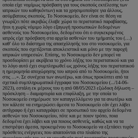
οποία είχε νομίμως πρόσβαση για τους σκοπούς εκτέλεσης των
ιατρικών του καθηκόντων) και τα χρησιμοποίησε για άλλους,
ασύμβατους σκοπούς. Το Νοσοκομείο, δεν είναι σε θέση να
γνωρίζει πότε ακριβώς έλαβε χώρα το περιστατικό παραβίασης,
ήτοι η χωρίς νόμιμο λόγο εξαγωγή προσωπικών δεδομένων
ασθενούς του Νοσοκομείου, δεδομένου ότι ο συγκεκριμένος
ιατρός είχε πρόσβαση στα αρχεία ασθενών του τμήματός του (…)
καθ' όλο το διάστημα της απασχόλησής του στο νοσοκομείο, για
σκοπούς που σχετίζονται αποκλειστικά και μόνο με την παροχή
ιατρικών υπηρεσιών. Επίσης, το Νοσοκομείο δεν μπορεί να
προσδιορίσει με ακρίβεια το χρόνο λήξης του περιστατικού και για
το λόγο αυτό έχει συμπληρωθεί ως χρόνος λήξης του περιστατικού
η ημερομηνία αποχώρησης του ιατρού από το Νοσοκομείο, ήτοι
στις …». Σε συνέχεια των ανωτέρω, και όπως προκύπτει από τα
σχετικά συμπληρωματικά έγγραφα του Νοσοκομείου (.../14-06-
2023), εστάλη εκ μέρους του η από 08/05/2023 εξώδικη δήλωση –
πρόσκληση – διαμαρτυρία και επιφύλαξη, με την οποία το
Νοσοκομείο ενημέρωσε τον καταγγελλόμενο για τα ανωτέρω και
τον κάλεσε να ενημερώσει άμεσα το Νοσοκομείο εάν έχει λάβει
αντίγραφο ή έχει καταγράψει σε προσωπικό του αρχείο δεδομένα
ασθενών του Νοσοκομείου, πότε και με ποιον τρόπο, ποια
δεδομένα έχει λάβει και για ποιους ασθενείς, καθώς και να τα
επιστρέψει άμεσα, προκειμένου το Νοσοκομείο να εξετάσει τυχόν
πρόσθετες ενέργειες που απαιτούνται στο πλαίσιο της
συμμόρφωσής του με τη νομοθεσία περί προστασίας προσωπικών