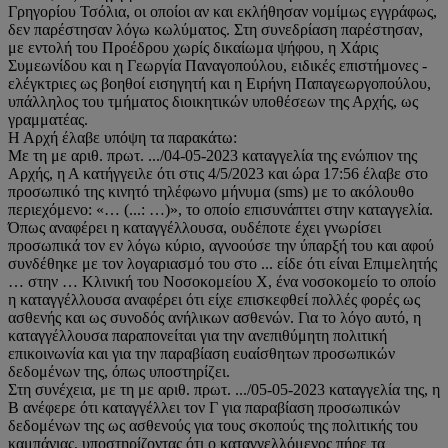
Γρηγορίου Τσόλια, οι οποίοι αν και εκλήθησαν νομίμως εγγράφως,
δεν παρέστησαν λόγω κωλύματος. Στη συνεδρίαση παρέστησαν,
με εντολή του Προέδρου χωρίς δικαίωμα ψήφου, η Χάρις
Συμεωνίδου και η Γεωργία Παναγοπούλου, ειδικές επιστήμονες -
ελέγκτριες ως βοηθοί εισηγητή και η Ειρήνη Παπαγεωργοπούλου,
υπάλληλος του τμήματος διοικητικών υποθέσεων της Αρχής, ως
γραμματέας.
Η Αρχή έλαβε υπόψη τα παρακάτω:
Με τη με αριθ. πρωτ. .../04-05-2023 καταγγελία της ενώπιον της
Αρχής, η Α κατήγγειλε ότι στις 4/5/2023 και ώρα 17:56 έλαβε στο
προσωπικό της κινητό τηλέφωνο μήνυμα (sms) με το ακόλουθο
περιεχόμενο: «… (...: …)», το οποίο επισυνάπτει στην καταγγελία.
Όπως αναφέρει η καταγγέλλουσα, ουδέποτε έχει γνωρίσει
προσωπικά τον εν λόγω κύριο, αγνοούσε την ύπαρξή του και αφού
συνδέθηκε με τον λογαριασμό του στο ... είδε ότι είναι Επιμελητής
… στην … Κλινική του Νοσοκομείου Χ, ένα νοσοκομείο το οποίο
η καταγγέλλουσα αναφέρει ότι είχε επισκεφθεί πολλές φορές ως
ασθενής και ως συνοδός ανήλικων ασθενών. Για το λόγο αυτό, η
καταγγέλλουσα παραπονείται για την ανεπιθύμητη πολιτική
επικοινωνία και για την παραβίαση ευαίσθητων προσωπικών
δεδομένων της, όπως υποστηρίζει.
Στη συνέχεια, με τη με αριθ. πρωτ. .../05-05-2023 καταγγελία της, η
Β ανέφερε ότι καταγγέλλει τον Γ για παραβίαση προσωπικών
δεδομένων της ως ασθενούς για τους σκοπούς της πολιτικής του
καμπάνιας, υποστηρίζοντας ότι ο καταγγελλόμενος πήρε τα