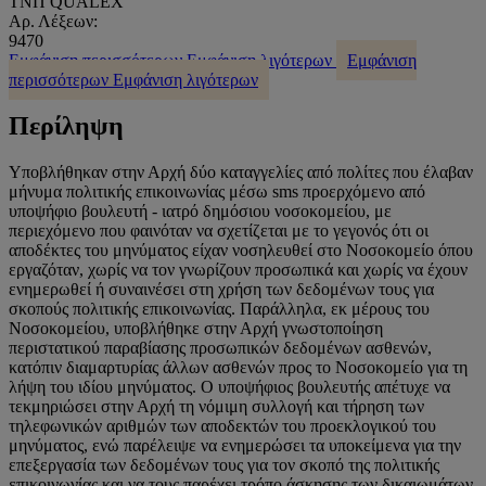
ΤΝΠ QUALEX
Αρ. Λέξεων:
9470
Εμφάνιση περισσότερων
Εμφάνιση λιγότερων
Εμφάνιση
περισσότερων
Εμφάνιση λιγότερων
Περίληψη
Υποβλήθηκαν στην Αρχή δύο καταγγελίες από πολίτες που έλαβαν
μήνυμα πολιτικής επικοινωνίας μέσω sms προερχόμενο από
υποψήφιο βουλευτή - ιατρό δημόσιου νοσοκομείου, με
περιεχόμενο που φαινόταν να σχετίζεται με το γεγονός ότι οι
αποδέκτες του μηνύματος είχαν νοσηλευθεί στο Νοσοκομείο όπου
εργαζόταν, χωρίς να τον γνωρίζουν προσωπικά και χωρίς να έχουν
ενημερωθεί ή συναινέσει στη χρήση των δεδομένων τους για
σκοπούς πολιτικής επικοινωνίας. Παράλληλα, εκ μέρους του
Νοσοκομείου, υποβλήθηκε στην Αρχή γνωστοποίηση
περιστατικού παραβίασης προσωπικών δεδομένων ασθενών,
κατόπιν διαμαρτυρίας άλλων ασθενών προς το Νοσοκομείο για τη
λήψη του ιδίου μηνύματος. Ο υποψήφιος βουλευτής απέτυχε να
τεκμηριώσει στην Αρχή τη νόμιμη συλλογή και τήρηση των
τηλεφωνικών αριθμών των αποδεκτών του προεκλογικού του
μηνύματος, ενώ παρέλειψε να ενημερώσει τα υποκείμενα για την
επεξεργασία των δεδομένων τους για τον σκοπό της πολιτικής
επικοινωνίας και να τους παρέχει τρόπο άσκησης των δικαιωμάτων