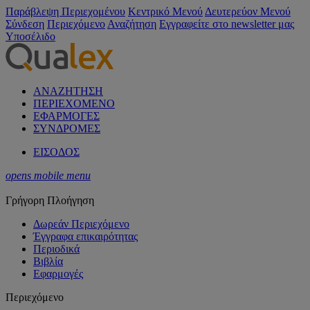
Παράβλεψη Περιεχομένου
Κεντρικό Μενού
Δευτερεύον Μενού
Σύνδεση
Περιεχόμενο
Αναζήτηση
Εγγραφείτε στο newsletter μας
Υποσέλιδο
ΑΝΑΖΗΤΗΣΗ
ΠΕΡΙΕΧΟΜΕΝΟ
ΕΦΑΡΜΟΓΕΣ
ΣΥΝΔΡΟΜΕΣ
ΕΙΣΟΔΟΣ
opens mobile menu
Γρήγορη Πλοήγηση
Δωρεάν Περιεχόμενο
Έγγραφα επικαιρότητας
Περιοδικά
Βιβλία
Εφαρμογές
Περιεχόμενο