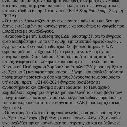
ανταπόκριση σε τυχόν ερωτήματα/απορίες ή ανησυχίες … καθώς
και ήταν απαραίτητη για σκοπούς προληπτικής ή επαγγελματικής
ιατρικής (άρθρο 6 παρ. 1 στοιχ. στ’ ΓΚΠΔ &
άρθρο 9 παρ. 2 περ. η
’
ΓΚΠΔ).
- Ότι την εν λόγω ατζέντα την είχε πάντοτε πάνω του και δεν την
άφηνε εκτεθειμένη σε κοινόχρηστους χώρους όπως το γραφείο που
μοιράζεται με συναδέλφους.
- Αναφορικά με την Έκθεση της ΕΔΕ, υποστηρίζει ότι το έγγραφο
αυτό διαβιβάστηκε με το υπ’ αριθμ. εμπιστευτικό πρωτόκολλο …
έγγραφο στο Κεντρικό Πειθαρχικό Συμβούλιο Ιατρών Ε.Σ.Υ.
(προσκομίζεται ως Σχετικό 1) με ερώτημα να τεθεί ή όχι σε
δυνητική αργία. Στο πλαίσιο εξέτασης του ζητήματος αυτού, ο
ιατρός αναφέρει ότι κλήθηκε σε ακρόαση στις … ενώπιον του
Κεντρικού Πειθαρχικού Συμβουλίου Ιατρών ΕΣΥ (προσκομίζεται
ως Σχετικό 2) και αφού παρουσίασε, εξήγησε και απέδειξε τόσο τα
πραγματικά περιστατικά όσο και τους λόγους για τους οποίους το
υπ’ αριθμ. πρωτ. .../21-06-2024 έγγραφο βασιζόταν σε
ανυποστήρικτα και αβάσιμα συμπεράσματα, το Πειθαρχικό
Συμβούλιο προχώρησε στην πλήρη απαλλαγή του τόσο βάσει των
πραγματικών περιστατικών όσο και λόγω ουσιωδών παραβάσεων
του νοσοκομείου κατά τη διενέργεια της ΕΔΕ (προσκομίζεται ως
Σχετικό 3).
- Όσον αφορά το λεκτικό της επικοινωνίας, ο ιατρός προσκομίζει
ως Σχετικό 4 ένορκη βεβαίωση του επικοινωνιολόγου Ζ, ο οποίος
είχε αναλάβει την επικοινωνιακή του στρατηγική και επιβεβαιώνει