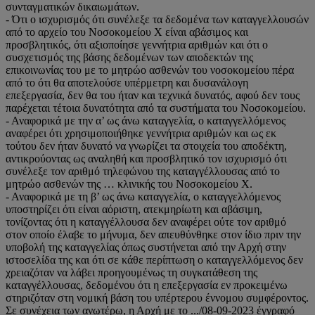
συνταγματικών δικαιωμάτων.
- Ότι ο ισχυρισμός ότι συνέλεξε τα δεδομένα των καταγγελλουσών
από το αρχείο του Νοσοκομείου Χ είναι αβάσιμος και
προσβλητικός, ότι αξιοποίησε γεννήτρια αριθμών και ότι ο
συσχετισμός της βάσης δεδομένων των αποδεκτών της
επικοινωνίας του με το μητρώο ασθενών του νοσοκομείου πέρα
από το ότι θα αποτελούσε υπέρμετρη και δυσανάλογη
επεξεργασία, δεν θα του ήταν και τεχνικά δυνατός, αφού δεν τους
παρέχεται τέτοια δυνατότητα από τα συστήματα του Νοσοκομείου.
- Αναφορικά με την α’ ως άνω καταγγελία, ο καταγγελλόμενος
αναφέρει ότι χρησιμοποιήθηκε γεννήτρια αριθμών και ως εκ
τούτου δεν ήταν δυνατό να γνωρίζει τα στοιχεία του αποδέκτη,
αντικρούοντας ως αναληθή και προσβλητικό τον ισχυρισμό ότι
συνέλεξε τον αριθμό τηλεφώνου της καταγγέλλουσας από το
μητρώο ασθενών της … κλινικής του Νοσοκομείου Χ.
- Αναφορικά με τη β’ ως άνω καταγγελία, ο καταγγελλόμενος
υποστηρίζει ότι είναι αόριστη, ατεκμηρίωτη και αβάσιμη,
τονίζοντας ότι η καταγγέλλουσα δεν αναφέρει ούτε τον αριθμό
στον οποίο έλαβε το μήνυμα, δεν απευθύνθηκε στον ίδιο πριν την
υποβολή της καταγγελίας όπως συστήνεται από την Αρχή στην
ιστοσελίδα της και ότι σε κάθε περίπτωση ο καταγγελλόμενος δεν
χρειαζόταν να λάβει προηγουμένως τη συγκατάθεση της
καταγγέλλουσας, δεδομένου ότι η επεξεργασία εν προκειμένω
στηριζόταν στη νομική βάση του υπέρτερου έννομου συμφέροντος.
Σε συνέχεια των ανωτέρω, η Αρχή με το .../08-09-2023 έγγραφό