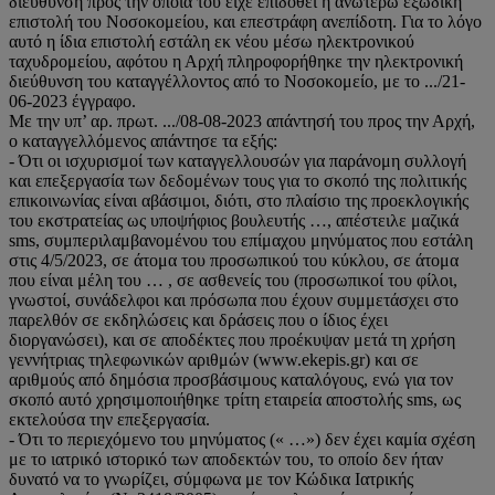
διεύθυνση προς την οποία του είχε επιδοθεί η ανωτέρω εξώδικη
επιστολή του Νοσοκομείου, και επεστράφη ανεπίδοτη. Για το λόγο
αυτό η ίδια επιστολή εστάλη εκ νέου μέσω ηλεκτρονικού
ταχυδρομείου, αφότου η Αρχή πληροφορήθηκε την ηλεκτρονική
διεύθυνση του καταγγέλλοντος από το Νοσοκομείο, με το .../21-
06-2023 έγγραφο.
Με την υπ’ αρ. πρωτ. .../08-08-2023 απάντησή του προς την Αρχή,
ο καταγγελλόμενος απάντησε τα εξής:
- Ότι οι ισχυρισμοί των καταγγελλουσών για παράνομη συλλογή
και επεξεργασία των δεδομένων τους για το σκοπό της πολιτικής
επικοινωνίας είναι αβάσιμοι, διότι, στο πλαίσιο της προεκλογικής
του εκστρατείας ως υποψήφιος βουλευτής …, απέστειλε μαζικά
sms, συμπεριλαμβανομένου του επίμαχου μηνύματος που εστάλη
στις 4/5/2023, σε άτομα του προσωπικού του κύκλου, σε άτομα
που είναι μέλη του … , σε ασθενείς του (προσωπικοί του φίλοι,
γνωστοί, συνάδελφοι και πρόσωπα που έχουν συμμετάσχει στο
παρελθόν σε εκδηλώσεις και δράσεις που ο ίδιος έχει
διοργανώσει), και σε αποδέκτες που προέκυψαν μετά τη χρήση
γεννήτριας τηλεφωνικών αριθμών (www.ekepis.gr) και σε
αριθμούς από δημόσια προσβάσιμους καταλόγους, ενώ για τον
σκοπό αυτό χρησιμοποιήθηκε τρίτη εταιρεία αποστολής sms, ως
εκτελούσα την επεξεργασία.
- Ότι το περιεχόμενο του μηνύματος (« …») δεν έχει καμία σχέση
με το ιατρικό ιστορικό των αποδεκτών του, το οποίο δεν ήταν
δυνατό να το γνωρίζει, σύμφωνα με τον Κώδικα Ιατρικής