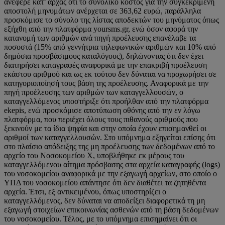
ανέφερε κατ’ αρχάς ότι το συνολικό κόστος για την συγκεκριμένη
αποστολή μηνυμάτων ανέρχεται σε 363,62 ευρώ, παράλληλα
προσκόμισε το σύνολο της λίστας αποδεκτών του μηνύματος όπως
εξήχθη από την πλατφόρμα yoursms.gr, ενώ όσον αφορά την
κατανομή των αριθμών ανά πηγή προέλευσης επανέλαβε τα
ποσοστά (15% από γεννήτρια τηλεφωνικών αριθμών και 10% από
δημόσια προσβάσιμους καταλόγους), δηλώνοντας ότι δεν έχει
διατηρήσει καταγραφές αναφορικά με την επακριβή προέλευση
εκάστου αριθμού και ως εκ τούτου δεν δύναται να προχωρήσει σε
κατηγοριοποίησή τους βάση της προέλευσης. Αναφορικά με την
πηγή προέλευσης των αριθμών των καταγγελλουσών, ο
καταγγελλόμενος υποστήριξε ότι προήλθαν από την πλατφόρμα
ekepis, ενώ προσκόμισε αποτύπωση οθόνης από την εν λόγω
πλατφόρμα, που περιέχει όλους τους πιθανούς αριθμούς που
ξεκινούν με τα ίδια ψηφία και στην οποία έχουν επισημανθεί οι
αριθμοί των καταγγελλουσών. Στο υπόμνημα εξηγείται επίσης ότι
στο πλαίσιο απόδειξης της μη προέλευσης των δεδομένων από το
αρχείο του Νοσοκομείου Χ, υποβλήθηκε εκ μέρους του
καταγγελλόμενου αίτημα πρόσβασης στα αρχεία καταγραφής (logs)
του νοσοκομείου αναφορικά με την εξαγωγή αρχείων, στο οποίο ο
ΥΠΔ του νοσοκομείου απάντησε ότι δεν διαθέτει τα ζητηθέντα
αρχεία. Έτσι, εξ αντικειμένου, όπως υποστηρίζει ο
καταγγελλόμενος, δεν δύναται να αποδείξει διαφορετικά τη μη
εξαγωγή στοιχείων επικοινωνίας ασθενών από τη βάση δεδομένων
του νοσοκομείου. Τέλος, με το υπόμνημα επισημαίνει ότι οι