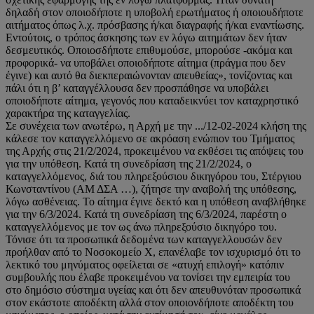
δηλαδή στον οποιοδήποτε η υποβολή ερωτήματος ή οποιουδήποτε
αιτήματος όπως λ.χ. πρόσβασης ή/και διαγραφής ή/και εναντίωσης.
Εντούτοις, ο τρόπος άσκησης των εν λόγω αιτημάτων δεν ήταν
δεσμευτικός. Οποιοσδήποτε επιθυμούσε, μπορούσε -ακόμα και
προφορικά- να υποβάλει οποιοδήποτε αίτημα (πράγμα που δεν
έγινε) και αυτό θα διεκπεραιώνονταν απευθείας», τονίζοντας και
πάλι ότι η β’ καταγγέλλουσα δεν προσπάθησε να υποβάλει
οποιοδήποτε αίτημα, γεγονός που καταδεικνύει τον καταχρηστικό
χαρακτήρα της καταγγελίας.
Σε συνέχεια των ανωτέρω, η Αρχή με την .../12-02-2024 κλήση της
κάλεσε τον καταγγελλόμενο σε ακρόαση ενώπιον του Τμήματος
της Αρχής στις 21/2/2024, προκειμένου να εκθέσει τις απόψεις του
για την υπόθεση. Κατά τη συνεδρίαση της 21/2/2024, ο
καταγγελλόμενος, διά του πληρεξούσιου δικηγόρου του, Στέργιου
Κωνσταντίνου (ΑΜ ΔΣΑ …), ζήτησε την αναβολή της υπόθεσης,
λόγω ασθένειας. Το αίτημα έγινε δεκτό και η υπόθεση αναβλήθηκε
για την 6/3/2024. Κατά τη συνεδρίαση της 6/3/2024, παρέστη ο
καταγγελλόμενος με τον ως άνω πληρεξούσιο δικηγόρο του.
Τόνισε ότι τα προσωπικά δεδομένα των καταγγελλουσών δεν
προήλθαν από το Νοσοκομείο Χ, επανέλαβε τον ισχυρισμό ότι το
λεκτικό του μηνύματος οφείλεται σε «ατυχή επιλογή» κατόπιν
συμβουλής που έλαβε προκειμένου να τονίσει την εμπειρία του
στο δημόσιο σύστημα υγείας και ότι δεν απευθυνόταν προσωπικά
στον εκάστοτε αποδέκτη αλλά στον οποιονδήποτε αποδέκτη του