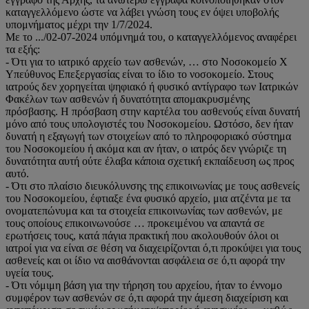
καταγγελλόμενο ώστε να λάβει γνώση τους εν όψει υποβολής
υπομνήματος μέχρι την 1/7/2024.
Με το .../02-07-2024 υπόμνημά του, ο καταγγελλόμενος αναφέρει
τα εξής:
- Ότι για το ιατρικό αρχείο των ασθενών, … στο Νοσοκομείο Χ
Υπεύθυνος Επεξεργασίας είναι το ίδιο το νοσοκομείο. Στους
ιατρούς δεν χορηγείται ψηφιακό ή φυσικό αντίγραφο των Ιατρικών
Φακέλων των ασθενών ή δυνατότητα απομακρυσμένης
πρόσβασης. Η πρόσβαση στην καρτέλα του ασθενούς είναι δυνατή
μόνο από τους υπολογιστές του Νοσοκομείου. Ωστόσο, δεν ήταν
δυνατή η εξαγωγή των στοιχείων από το πληροφοριακό σύστημα
του Νοσοκομείου ή ακόμα και αν ήταν, ο ιατρός δεν γνώριζε τη
δυνατότητα αυτή ούτε έλαβα κάποια σχετική εκπαίδευση ως προς
αυτό.
- Ότι στο πλαίσιο διευκόλυνσης της επικοινωνίας με τους ασθενείς
του Νοσοκομείου, έφτιαξε ένα φυσικό αρχείο, μια ατζέντα με τα
ονοματεπώνυμα και τα στοιχεία επικοινωνίας των ασθενών, με
τους οποίους επικοινωνούσε … προκειμένου να απαντά σε
ερωτήσεις τους, κατά πάγια πρακτική που ακολουθούν όλοι οι
ιατροί για να είναι σε θέση να διαχειρίζονται ό,τι προκύψει για τους
ασθενείς και οι ίδιο να αισθάνονται ασφάλεια σε ό,τι αφορά την
υγεία τους.
- Ότι νόμιμη βάση για την τήρηση του αρχείου, ήταν το έννομο
συμφέρον των ασθενών σε ό,τι αφορά την άμεση διαχείριση και