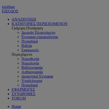
κλείσιμο
ΕΙΣΟΔΟΣ
ΑΝΑΖΗΤΗΣΗ
ΚΑΤΗΓΟΡΙΕΣ ΠΕΡΙΕΧΟΜΕΝΟΥ
Γρήγορη Πλοήγηση
Δωρεάν Περιεχόμενο
Έγγραφα επικαιρότητας
Περιοδικά
Βιβλία
Εφαρμογές
Περιεχόμενο
Νομοθεσία
Νομολογία
Βιβλιογραφία
Αρθρογραφία
Διοικητικά Έγγραφα
Υποδείγματα
Περιοδικά
ΕΦΑΡΜΟΓΕΣ
ΣΥΝΔΡΟΜΕΣ
FORUM
Home