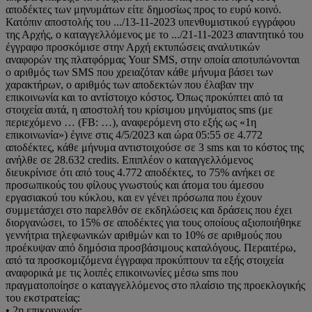
αποδέκτες των μηνυμάτων είτε δημοσίως προς το ευρύ κοινό.
Κατόπιν αποστολής του .../13-11-2023 υπενθυμιστικού εγγράφου
της Αρχής, ο καταγγελλόμενος με το .../21-11-2023 απαντητικό του
έγγραφο προσκόμισε στην Αρχή εκτυπώσεις αναλυτικών
αναφορών της πλατφόρμας Your SMS, στην οποία αποτυπώνονται
ο αριθμός των SMS που χρειαζόταν κάθε μήνυμα βάσει των
χαρακτήρων, ο αριθμός των αποδεκτών που έλαβαν την
επικοινωνία και το αντίστοιχο κόστος. Όπως προκύπτει από τα
στοιχεία αυτά, η αποστολή του κρίσιμου μηνύματος sms (με
περιεχόμενο … (FB: …), αναφερόμενη στο εξής ως «1η
επικοινωνία») έγινε στις 4/5/2023 και ώρα 05:55 σε 4.772
αποδέκτες, κάθε μήνυμα αντιστοιχούσε σε 3 sms και το κόστος της
ανήλθε σε 28.632 credits. Επιπλέον ο καταγγελλόμενος
διευκρίνισε ότι από τους 4.772 αποδέκτες, το 75% ανήκει σε
προσωπικούς του φίλους γνωστούς και άτομα του άμεσου
εργασιακού του κύκλου, και εν γένει πρόσωπα που έχουν
συμμετάσχει στο παρελθόν σε εκδηλώσεις και δράσεις που έχει
διοργανώσει, το 15% σε αποδέκτες για τους οποίους αξιοποιήθηκε
γεννήτρια τηλεφωνικών αριθμών και το 10% σε αριθμούς που
προέκυψαν από δημόσια προσβάσιμους καταλόγους. Περαιτέρω,
από τα προσκομιζόμενα έγγραφα προκύπτουν τα εξής στοιχεία
αναφορικά με τις λοιπές επικοινωνίες μέσω sms που
πραγματοποίησε ο καταγγελλόμενος στο πλαίσιο της προεκλογικής
του εκστρατείας:
• 2η επικοινωνία: …