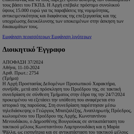
τους βάσει του ΓΚΠΔ. Η Αρχή επέβαλε πρόστιμο συνολικού
ύψους 15.000 ευρώ για τις παραβάσεις της νομιμότητας,
αντικειμενικότητας και διαφάνειας της επεξεργασίας και της
υποχρέωσης διευκόλυνσης των υποκειμένων στην άσκηση των
δικαιωμάτων τους.
Εμφάνιση περισσότερων
Εμφάνιση λιγότερων
Διοικητικό Έγγραφο
ΑΠΟΦΑΣΗ 37/2024
Αθήνα, 11-10-2024
Αριθ. Πρωτ.: 2754
(Τμήμα)
Η Αρχή Προστασίας Δεδομένων Προσωπικού Χαρακτήρα,
συνήλθε, μετά από πρόσκληση του Προέδρου της, σε τακτική
συνεδρίαση σε σύνθεση Τμήματος στην έδρα της την 24/7/2024
προκειμένου να εξετάσει την υπόθεση που αναφέρεται στο
ιστορικό της παρούσας. Στη συνεδρίαση παρέστησαν μέσω
τηλεδιάσκεψης ο Γεώργιος Μπατζαλέξης, Αναπληρωτής Πρόεδρος,
κωλυομένου του Προέδρου της Αρχής, Κωνσταντίνου
Μενουδάκου, ο Δημοσθένης Βουγιούκας σε αντικατάσταση του
τακτικού μέλους Κωνσταντίνου Λαμπρινουδάκη και η Μαρία
Ψάλλα, ως εισηγήτρια και σε αντικατάσταση του τακτικού μέλους