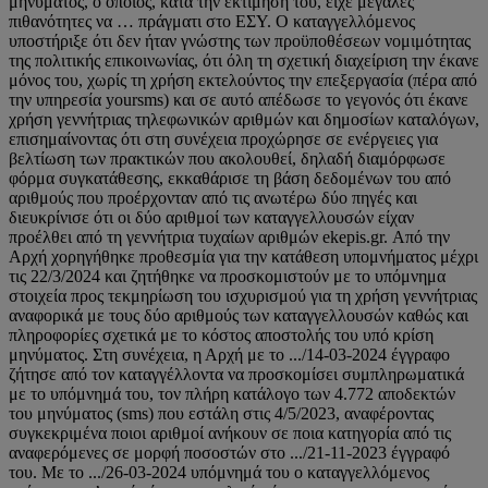
μηνύματος, ο οποίος, κατά την εκτίμησή του, είχε μεγάλες
πιθανότητες να … πράγματι στο ΕΣΥ. Ο καταγγελλόμενος
υποστήριξε ότι δεν ήταν γνώστης των προϋποθέσεων νομιμότητας
της πολιτικής επικοινωνίας, ότι όλη τη σχετική διαχείριση την έκανε
μόνος του, χωρίς τη χρήση εκτελούντος την επεξεργασία (πέρα από
την υπηρεσία yoursms) και σε αυτό απέδωσε το γεγονός ότι έκανε
χρήση γεννήτριας τηλεφωνικών αριθμών και δημοσίων καταλόγων,
επισημαίνοντας ότι στη συνέχεια προχώρησε σε ενέργειες για
βελτίωση των πρακτικών που ακολουθεί, δηλαδή διαμόρφωσε
φόρμα συγκατάθεσης, εκκαθάρισε τη βάση δεδομένων του από
αριθμούς που προέρχονταν από τις ανωτέρω δύο πηγές και
διευκρίνισε ότι οι δύο αριθμοί των καταγγελλουσών είχαν
προέλθει από τη γεννήτρια τυχαίων αριθμών ekepis.gr. Από την
Αρχή χορηγήθηκε προθεσμία για την κατάθεση υπομνήματος μέχρι
τις 22/3/2024 και ζητήθηκε να προσκομιστούν με το υπόμνημα
στοιχεία προς τεκμηρίωση του ισχυρισμού για τη χρήση γεννήτριας
αναφορικά με τους δύο αριθμούς των καταγγελλουσών καθώς και
πληροφορίες σχετικά με το κόστος αποστολής του υπό κρίση
μηνύματος. Στη συνέχεια, η Αρχή με το .../14-03-2024 έγγραφο
ζήτησε από τον καταγγέλλοντα να προσκομίσει συμπληρωματικά
με το υπόμνημά του, τον πλήρη κατάλογο των 4.772 αποδεκτών
του μηνύματος (sms) που εστάλη στις 4/5/2023, αναφέροντας
συγκεκριμένα ποιοι αριθμοί ανήκουν σε ποια κατηγορία από τις
αναφερόμενες σε μορφή ποσοστών στο .../21-11-2023 έγγραφό
του. Με το .../26-03-2024 υπόμνημά του ο καταγγελλόμενος