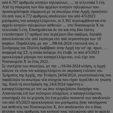
από 6.707 αριθμούς κινητών τηλεφώνων, … τα τελευταία 5 έτη.
Από τη σύγκριση των δύο αρχείων κινητών τηλεφώνων που
προσκομίστηκαν σύμφωνα με τα ανωτέρω στην Αρχή, προκύπτει
ότι από τους 4.772 αριθμούς αποδεκτών του από 4/5/2023
μηνύματος του καταγγελλόμενου, οι 3.392 περιλαμβάνονται στο
αρχείο κινητών τηλεφώνων ασθενών … στο Νοσοκομείο Χ τα
τελευταία 5 έτη. Επισημαίνεται δε ότι και στις δύο λίστες
εντοπίστηκαν 17 αριθμοί που περιέχουν ίδιο σφάλμα, δηλαδή
αποτελούνται είτε από λιγότερα είτε από περισσότερα των 10
ψηφίων. Παράλληλα, με την .../08-04-2024 επιστολή του, ο
Συνήγορος του Πολίτη διαβίβασε στην Αρχή την υπ’ αρ. πρωτ. …
αναφορά της ΣΤ, η οποία ανέφερε ότι έλαβε το από 4/5/2023
προεκλογικό μήνυμα του καταγγελλόμενου, ενώ είχε στο
Νοσοκομείο Χ το έτος 2022.
Σε συνέχεια των ανωτέρω, με την .../16-04-2024 κλήση, η Αρχή
κάλεσε εκ νέου τον καταγγελλόμενο σε ακρόαση ενώπιον του
Τμήματος της Αρχής, την Τετάρτη 24/04/2024, γνωστοποιώντας του
παράλληλα τα ανωτέρω νέα στοιχεία που είχαν περιέλθει σε γνώση
της. Κατά τη συνεδρίαση της 24/4/2024 παρέστη ο
καταγγελλόμενος με τον ως άνω πληρεξούσιο δικηγόρο του.
Απαντώντας επί των νεότερων στοιχείων, ο καταγγελλόμενος
υποστήριξε ότι το γεγονός ότι ένα μεγάλο ποσοστό των αποδεκτών
του από 4/5/2023 προεκλογικού του μηνύματος ήταν ταυτόχρονα
και ασθενείς του Νοσοκομείου Χ, δεν αποδεικνύει ότι ο ίδιος
άντλησε τους αριθμούς του κινητού τους τηλεφώνου από το αρχείο