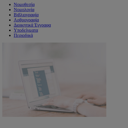
Νομοθεσία
Νομολογία
Βιβλιογραφία
Αρθρογραφία
Διοικητικά Έγγραφα
Υποδείγματα
Περιοδικά