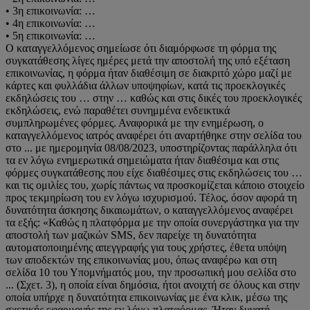
• 3η επικοινωνία: …
• 4η επικοινωνία: …
• 5η επικοινωνία: …
Ο καταγγελλόμενος σημείωσε ότι διαμόρφωσε τη φόρμα της
συγκατάθεσης λίγες ημέρες μετά την αποστολή της υπό εξέταση
επικοινωνίας, η φόρμα ήταν διαθέσιμη σε διακριτό χώρο μαζί με
κάρτες και φυλλάδια άλλων υποψηφίων, κατά τις προεκλογικές
εκδηλώσεις του … στην … καθώς και στις δικές του προεκλογικές
εκδηλώσεις, ενώ παραθέτει συνημμένα ενδεικτικά
συμπληρωμένες φόρμες. Αναφορικά με την ενημέρωση, ο
καταγγελλόμενος ιατρός αναφέρει ότι αναρτήθηκε στην σελίδα του
στο ... με ημερομηνία 08/08/2023, υποστηρίζοντας παράλληλα ότι
τα εν λόγω ενημερωτικά σημειώματα ήταν διαθέσιμα και στις
φόρμες συγκατάθεσης που είχε διαθέσιμες στις εκδηλώσεις του …
και τις ομιλίες του, χωρίς πάντως να προσκομίζεται κάποιο στοιχείο
προς τεκμηρίωση του εν λόγω ισχυρισμού. Τέλος, όσον αφορά τη
δυνατότητα άσκησης δικαιωμάτων, ο καταγγελλόμενος αναφέρει
τα εξής: «Καθώς η πλατφόρμα με την οποία συνεργάστηκα για την
αποστολή των μαζικών SMS, δεν παρείχε τη δυνατότητα
αυτοματοποιημένης απεγγραφής για τους χρήστες, έθετα υπόψη
των αποδεκτών της επικοινωνίας μου, όπως αναφέρω και στη
σελίδα 10 του Υπομνήματός μου, την προσωπική μου σελίδα στο
... (Σχετ. 3), η οποία είναι δημόσια, ήτοι ανοιχτή σε όλους και στην
οποία υπήρχε η δυνατότητα επικοινωνίας με ένα κλικ, μέσω της
σχετικής εφαρμογής της εν λόγω πλατφόρμας. Ήταν δυνατή