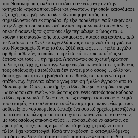
του Νοσοκομείου, αλλά ότι οι ίδιοι ασθενείς ανήκαν στην
κατηγορία «προσωπικοί φίλοι και γνωστοί», την οποία κατονόμασε
εξ αρχής ως πηγή των αποδεκτών του μηνύματός του,
σημειώνοντας ότι εκ παραδρομής είχε παραλείψει να διευκρινίσει
στην Αρχή ότι σε αυτούς ανήκαν και «προσωπικοί του ασθενείς»,
δηλαδή ασθενείς τους οποίους είχε περιθάλψει ο ίδιος στα 36
χρόνια της απασχόλησής του, ανάμεσα σε αυτούς και ασθενείς από
το Νοσοκομείο Χ. Ο καταγγελλόμενος διευκρίνισε ότι εργάζεται
στο Νοσοκομείο Χ από το έτος 2018 και, ως …, … πολύ μεγάλο
αριθμό ασθενών, ο οποίος μπορεί σε κάποιες περιπτώσεις να
έφτανε και τους … την ημέρα. Απαντώντας σε σχετική ερώτηση
μέλους της Αρχής, ο καταγγελλόμενος διευκρίνισε ότι ως ασθενείς
τους οποίους είχε περιθάλψει δεν εννοεί μόνο όσους … αλλά και
όσους χρειάστηκαν τη βοήθειά του πιθανώς σε μεταγενέστερο
στάδιο, π.χ. ζητώντας κάποια γνωμάτευση ή άλλο έγγραφο από το
Νοσοκομείο. Όπως υποστήριξε, ο ίδιος θεωρεί ότι πρόκειται για
«δικούς του ασθενείς», καθώς τους ασθενείς αυτούς τους κούραρε
ο ίδιος προσωπικά. Ειδικότερα, όπως αναφέρει και στο υπόμνημά
του ο ιατρός, «στο πλαίσιο διευκόλυνσης της επικοινωνίας με τους
ασθενείς του νοσοκομείου, έφτιαξε ένα φυσικό αρχείο, μια ατζέντα
με τα ονοματεπώνυμα και τα στοιχεία επικοινωνίας των ασθενών,
με τους οποίους επικοινωνούσε … προκειμένου να απαντάει σε
ερωτήσεις τους», όπως δήλωσε δε στην Αρχή, η ατζέντα αυτή
πλέον έχει καταστραφεί. Κατά την ακρόαση, ο καταγγελλόμενος
ιατρός επανέλαβε ότι όσον αφορά τις καταγγέλλουσες, οι δικοί τους