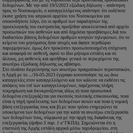
δεδομένων. Με την από 19/5/2023 εξώδικη δήλωση – απάντηση
προς το Νοσοκομείο, ο καταγγελλόμενος απάντησε ότι ουδέποτε
έκανε χρήση του ιατρικού αρχείου του Νοσοκομείου για
οποιονδήποτε λόγο, ότι οι αριθμοί των παραληπτών της
προεκλογικής του εκστρατείας προήλθαν αποκλειστικά από αρχείο
προσωπικών του ασθενών και από δημόσια προσβάσιμες διά του
διαδικτύου βάσεις δεδομένων αριθμών κινητών τηλεφώνων, ότι το
κείμενο του μηνύματος ήταν ατυχές και άφηνε περιθώριο
παρερμηνειών, όμως δεν προκύπτει προσωποποιημένη στόχευση
και αναφορά σε ασθενή, αφού το ίδιο μήνυμα εστάλη και σε
άλλους, μη ασθενείς και αρνήθηκε γενικά το περιεχόμενο της
ανωτέρω εξώδικης δήλωσης ως αβάσιμο.
Στο πλαίσιο διερεύνησης των ανωτέρω πραγματικών περιστατικών,
η Αρχή με το .../16-05-2023 έγγραφο κοινοποίησε τις ως άνω
καταγγελίες στον καταγγελλόμενο και τον κάλεσε να εκθέσει τις
απόψεις του επί των καταγγελλομένων, παρέχοντας πλήρη
τεκμηρίωση και διευκρινίζοντας ιδίως α) ποια προσωπικά
δεδομένα επεξεργάζεται για σκοπούς πολιτικής επικοινωνίας, ποια
είναι η πηγή προέλευσης των δεδομένων αυτών και ποια η νομική
βάση επεξεργασίας τους και β) με ποιο τρόπο ενημερώνει τα
υποκείμενα των δεδομένων για την κατά τα ανωτέρω επεξεργασία
των δεδομένων τους, σύμφωνα με την αρχή της διαφάνειας της
επεξεργασίας (
άρθρο 5 παρ. 1 α’
ΓΚΠΔ). Σημειώνεται ότι η
επιστολή της Αρχής εστάλη αρχικά μέσω ταχυδρομείου, στη