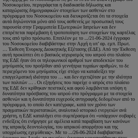
Νοσοκομείου, περιγράφεται η διαδικασία δήλωσης και
καταχώρισης δημογραφικών στοιχείων των ασθενών στο
πρόγραμμα του Νοσοκομείου και διευκρινίζεται ότι τα στοιχεία
αυτά δηλώνονται μόνο από τους ασθενείς με προσωπική τους
παρουσία στην Γραμματεία Εξωτερικών Ιατρείων και δεν
επιτρέπεται παρέμβαση ή τροποποίηση των στοιχείων της καρτέλας
τους από τρίτο πρόσωπο. Επιπλέον με το .../21-06-2024 έγγραφο
του Νοσοκομείου διαβιβάστηκε στην Αρχή η υπ’ αρ. εμπ. Πρωτ.
… Έκθεση Ένορκης Διοικητικής Εξέτασης (ΕΔΕ). Από την Έκθεση
αυτή προκύπτει ότι ο βασικός ισχυρισμός του ιατρού στο πλαίσιο
της ΕΔΕ ήταν ότι οι τηλεφωνικοί αριθμοί των αποδεκτών του
μηνύματός του προήλθαν από γεννήτρια τυχαίων αριθμών, το δε
περιεχόμενο του μηνύματος είχε στόχο να καταδείξει την
επαγγελματική ιδιότητα του … και δεν σχετιζόταν με την ιδιότητα
των πολιτών … . Οι εξηγήσεις που παρείχε ο ιατρός στο πλαίσιο
της ΕΔΕ δεν κρίθηκαν πειστικές και αφού λαμβάνεται υπόψη η
δυνατότητα πρόσβασης του ιατρού στο πρόγραμμα με τα στοιχεία
ασθενών και η δυνατότητα ευχερούς αντιγραφής δεδομένων από το
πρόγραμμα, το οποίο δεν κατέγραφε, κατά τον χρόνο των
πραγματικών περιστατικών, αναλυτικό ιστορικό ενεργειών ανά
χρήστη, η ΕΔΕ καταλήγει στο συμπέρασμα ότι «υπάρχουν σοβαρές
ενδείξεις ότι ενήργησε με αμέλεια κατά παραβίαση των κανόνων
της ιατρικής δεοντολογίας, του ιατρικού απορρήτου και της
υποχρέωσης εχεμύθειας». Με το .../26-06-2024 διαβιβαστικό
έγγραφο της Αρχής, τα ανωτέρω έγγραφα κοινοποιήθηκαν στον