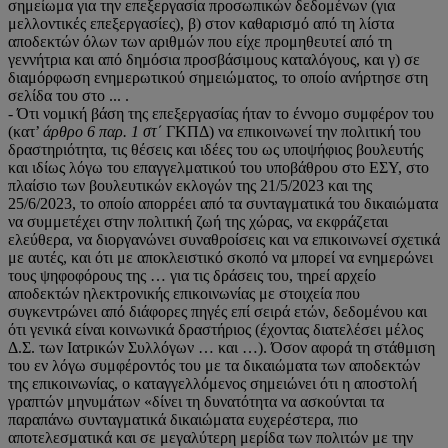
σημείωμα για την επεξεργασία προσωπικών δεδομένων (για
μελλοντικές επεξεργασίες), β) στον καθαρισμό από τη λίστα
αποδεκτών όλων των αριθμών που είχε προμηθευτεί από τη
γεννήτρια και από δημόσια προσβάσιμους καταλόγους, και γ) σε
διαμόρφωση ενημερωτικού σημειώματος, το οποίο ανήρτησε στη
σελίδα του στο ... .
- Ότι νομική βάση της επεξεργασίας ήταν το έννομο συμφέρον του
(κατ’
άρθρο 6 παρ. 1 στ΄
ΓΚΠΔ) να επικοινωνεί την πολιτική του
δραστηριότητα, τις θέσεις και ιδέες του ως υποψήφιος βουλευτής
και ιδίως λόγω του επαγγελματικού του υποβάθρου στο ΕΣΥ, στο
πλαίσιο των βουλευτικών εκλογών της 21/5/2023 και της
25/6/2023, το οποίο απορρέει από τα συνταγματικά του δικαιώματα
να συμμετέχει στην πολιτική ζωή της χώρας, να εκφράζεται
ελεύθερα, να διοργανώνει συναθροίσεις και να επικοινωνεί σχετικά
με αυτές, και ότι με αποκλειστικό σκοπό να μπορεί να ενημερώνει
τους ψηφοφόρους της … για τις δράσεις του, τηρεί αρχείο
αποδεκτών ηλεκτρονικής επικοινωνίας με στοιχεία που
συγκεντρώνει από διάφορες πηγές επί σειρά ετών, δεδομένου και
ότι γενικά είναι κοινωνικά δραστήριος (έχοντας διατελέσει μέλος
Δ.Σ. των Ιατρικών Συλλόγων … και …). Όσον αφορά τη στάθμιση
του εν λόγω συμφέροντός του με τα δικαιώματα των αποδεκτών
της επικοινωνίας, ο καταγγελλόμενος σημειώνει ότι η αποστολή
γραπτών μηνυμάτων «δίνει τη δυνατότητα να ασκούνται τα
παραπάνω συνταγματικά δικαιώματα ευχερέστερα, πιο
αποτελεσματικά και σε μεγαλύτερη μερίδα των πολιτών με την