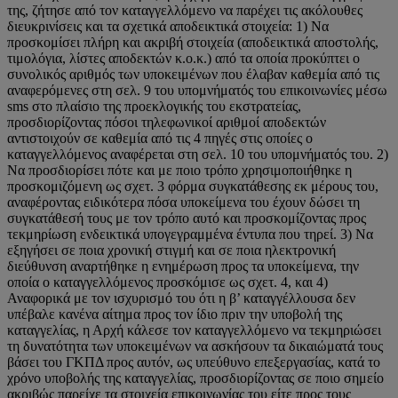
της, ζήτησε από τον καταγγελλόμενο να παρέχει τις ακόλουθες
διευκρινίσεις και τα σχετικά αποδεικτικά στοιχεία: 1) Να
προσκομίσει πλήρη και ακριβή στοιχεία (αποδεικτικά αποστολής,
τιμολόγια, λίστες αποδεκτών κ.ο.κ.) από τα οποία προκύπτει ο
συνολικός αριθμός των υποκειμένων που έλαβαν καθεμία από τις
αναφερόμενες στη σελ. 9 του υπομνήματός του επικοινωνίες μέσω
sms στο πλαίσιο της προεκλογικής του εκστρατείας,
προσδιορίζοντας πόσοι τηλεφωνικοί αριθμοί αποδεκτών
αντιστοιχούν σε καθεμία από τις 4 πηγές στις οποίες ο
καταγγελλόμενος αναφέρεται στη σελ. 10 του υπομνήματός του. 2)
Να προσδιορίσει πότε και με ποιο τρόπο χρησιμοποιήθηκε η
προσκομιζόμενη ως σχετ. 3 φόρμα συγκατάθεσης εκ μέρους του,
αναφέροντας ειδικότερα πόσα υποκείμενα του έχουν δώσει τη
συγκατάθεσή τους με τον τρόπο αυτό και προσκομίζοντας προς
τεκμηρίωση ενδεικτικά υπογεγραμμένα έντυπα που τηρεί. 3) Να
εξηγήσει σε ποια χρονική στιγμή και σε ποια ηλεκτρονική
διεύθυνση αναρτήθηκε η ενημέρωση προς τα υποκείμενα, την
οποία ο καταγγελλόμενος προσκόμισε ως σχετ. 4, και 4)
Αναφορικά με τον ισχυρισμό του ότι η β’ καταγγέλλουσα δεν
υπέβαλε κανένα αίτημα προς τον ίδιο πριν την υποβολή της
καταγγελίας, η Αρχή κάλεσε τον καταγγελλόμενο να τεκμηριώσει
τη δυνατότητα των υποκειμένων να ασκήσουν τα δικαιώματά τους
βάσει του ΓΚΠΔ προς αυτόν, ως υπεύθυνο επεξεργασίας, κατά το
χρόνο υποβολής της καταγγελίας, προσδιορίζοντας σε ποιο σημείο
ακριβώς παρείχε τα στοιχεία επικοινωνίας του είτε προς τους