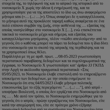
στοιχεία της, το τηλέφωνό της και το ιατρικό της ιστορικό από το
νοσοκομείο Χ χωρίς την άδεια ή ενημέρωσή της, και τα
χρησιμοποίησε για να της αποστείλει το ίδιο ως άνω αναφερόμενο
μήνυμα sms («… (...: …)»). Όπως αναφέρει δε η καταγγέλλουσα,
το μήνυμα αυτό της προκάλεσε ταραχή καθώς αναφέρεται σε ένα
πολύ επίπονο συμβάν της ζωής, στην ασθένειά της … εξαιτίας της
οποίας νοσηλεύθηκε στο νοσοκομείο Χ […], ενώ επισκέπτεται
τακτικά το νοσοκομείο μέχρι και σήμερα, και εξαιτίας του
καταγγελλόμενου μηνύματος, πλέον «νιώθει απειλούμενη» από το
γεγονός ότι ο καθένας μπορεί να πάρει τα δεδομένα που η ίδια δίνει
στο νοσοκομείο για το σκοπό της ιατρικής της περίθαλψης και να
τα χρησιμοποιεί όπως θέλει.
Παράλληλα με τη με αριθ. πρωτ. .../08-05-2023 γνωστοποίηση
περιστατικού παραβίασης δεδομένων και τα συμπληρωματικά της
έγγραφα, το Νοσοκομείο Χ γνωστοποίησε κατ’
άρθρο 33
ΓΚΠΔ
στην Αρχή τα ακόλουθα πραγματικά περιστατικά: «Στις
05/05/2023, το Νοσοκομείο έλαβε επιστολή από το επηρεαζόμενο
υποκείμενο των δεδομένων, με την οποία ενημέρωνε το
Νοσοκομείο ότι στις 04/05/2023 έλαβε μήνυμα πολιτικής
επικοινωνίας [με το εξής περιεχόμενο: "… (...: …"], από ιατρό -
υποψήφιο Βουλευτή, ο οποίος δεν εργάζεται στο Νοσοκομείο από
τις … . Με αυτό τον τρόπο, το Νοσοκομείο ενημερώθηκε για το
γεγονός ότι ο ιατρός - πρώην εργαζόμενος του Νοσοκομείου, είτε
κατά την αποχώρησή του, είτε σε πρότερο χρόνο εξήγαγε
προσωπικά δεδομένα από τα συστήματα του Νοσοκομείου (στα