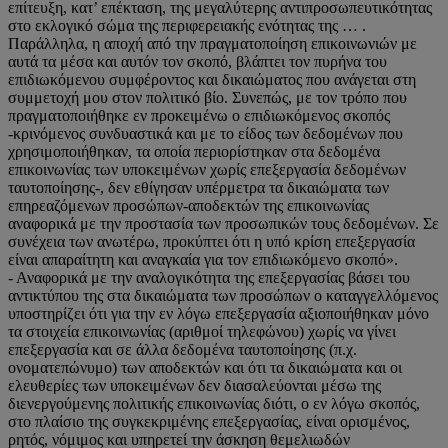
επίτευξη, κατ’ επέκταση, της μεγαλύτερης αντιπροσωπευτικότητας
στο εκλογικό σώμα της περιφερειακής ενότητας της … .
Παράλληλα, η αποχή από την πραγματοποίηση επικοινωνιών με
αυτά τα μέσα και αυτόν τον σκοπό, βλάπτει τον πυρήνα του
επιδιωκόμενου συμφέροντος και δικαιώματος που ανάγεται στη
συμμετοχή μου στον πολιτικό βίο. Συνεπώς, με τον τρόπο που
πραγματοποιήθηκε εν προκειμένω ο επιδιωκόμενος σκοπός
-κρινόμενος συνδυαστικά και με το είδος των δεδομένων που
χρησιμοποιήθηκαν, τα οποία περιορίστηκαν στα δεδομένα
επικοινωνίας των υποκειμένων χωρίς επεξεργασία δεδομένων
ταυτοποίησης-, δεν εθίγησαν υπέρμετρα τα δικαιώματα των
επηρεαζόμενων προσώπων-αποδεκτών της επικοινωνίας
αναφορικά με την προστασία των προσωπικών τους δεδομένων. Σε
συνέχεια των ανωτέρω, προκύπτει ότι η υπό κρίση επεξεργασία
είναι απαραίτητη και αναγκαία για τον επιδιωκόμενο σκοπό».
- Αναφορικά με την αναλογικότητα της επεξεργασίας βάσει του
αντικτύπου της στα δικαιώματα των προσώπων ο καταγγελλόμενος
υποστηρίζει ότι για την εν λόγω επεξεργασία αξιοποιήθηκαν μόνο
τα στοιχεία επικοινωνίας (αριθμοί τηλεφώνου) χωρίς να γίνει
επεξεργασία και σε άλλα δεδομένα ταυτοποίησης (π.χ.
ονοματεπώνυμο) των αποδεκτών και ότι τα δικαιώματα και οι
ελευθερίες των υποκειμένων δεν διασαλεύονται μέσω της
διενεργούμενης πολιτικής επικοινωνίας διότι, ο εν λόγω σκοπός,
στο πλαίσιο της συγκεκριμένης επεξεργασίας, είναι ορισμένος,
ρητός, νόμιμος και υπηρετεί την άσκηση θεμελιωδών