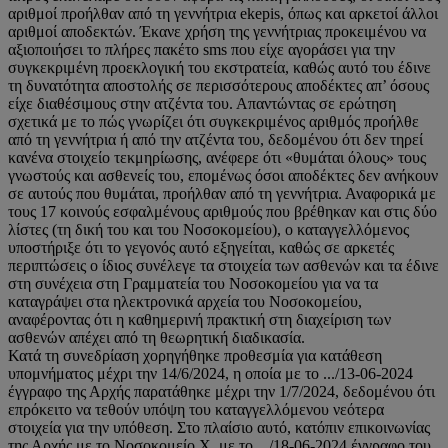
αριθμοί προήλθαν από τη γεννήτρια ekepis, όπως και αρκετοί άλλοι
αριθμοί αποδεκτών. Έκανε χρήση της γεννήτριας προκειμένου να
αξιοποιήσει το πλήρες πακέτο sms που είχε αγοράσει για την
συγκεκριμένη προεκλογική του εκστρατεία, καθώς αυτό του έδινε
τη δυνατότητα αποστολής σε περισσότερους αποδέκτες απ’ όσους
είχε διαθέσιμους στην ατζέντα του. Απαντώντας σε ερώτηση
σχετικά με το πώς γνωρίζει ότι συγκεκριμένος αριθμός προήλθε
από τη γεννήτρια ή από την ατζέντα του, δεδομένου ότι δεν τηρεί
κανένα στοιχείο τεκμηρίωσης, ανέφερε ότι «θυμάται όλους» τους
γνωστούς και ασθενείς του, επομένως όσοι αποδέκτες δεν ανήκουν
σε αυτούς που θυμάται, προήλθαν από τη γεννήτρια. Αναφορικά με
τους 17 κοινούς εσφαλμένους αριθμούς που βρέθηκαν και στις δύο
λίστες (τη δική του και του Νοσοκομείου), ο καταγγελλόμενος
υποστήριξε ότι το γεγονός αυτό εξηγείται, καθώς σε αρκετές
περιπτώσεις ο ίδιος συνέλεγε τα στοιχεία των ασθενών και τα έδινε
στη συνέχεια στη Γραμματεία του Νοσοκομείου για να τα
καταγράψει στα ηλεκτρονικά αρχεία του Νοσοκομείου,
αναφέροντας ότι η καθημερινή πρακτική στη διαχείριση των
ασθενών απέχει από τη θεωρητική διαδικασία.
Κατά τη συνεδρίαση χορηγήθηκε προθεσμία για κατάθεση
υπομνήματος μέχρι την 14/6/2024, η οποία με το .../13-06-2024
έγγραφο της Αρχής παρατάθηκε μέχρι την 1/7/2024, δεδομένου ότι
επρόκειτο να τεθούν υπόψη του καταγγελλόμενου νεότερα
στοιχεία για την υπόθεση. Στο πλαίσιο αυτό, κατόπιν επικοινωνίας
της Αρχής με το Νοσοκομείο Χ, με το .../18-06-2024 έγγραφο του