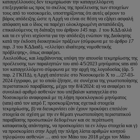
καταγγέλλουσες δεν τεκμηρίωσαν την καταγγελλόμενη
επεξεργασία ως προς το σκέλος της προέλευσης των στοιχείων
τους από το νοσοκομείο, υποστηρίζοντας ότι αυτές φέρουν το
βάρος απόδειξης ώστε η Αρχή να είναι σε θέση να εξάγει ασφαλή
απόφαση και ο ίδιος να παρέχει ολοκληρωμένη ανταπόδειξη,
επικαλούμενος τη διάταξη του
άρθρου 145 παρ. 1
του ΚΔΔ αλλά
και τα εν γένει ισχύοντα για την απόδειξη ενώπιον της Διοίκησης
κατά την έκδοση διοικητικών πράξεων (σύμφωνα με το
άρθρο 17
παρ. 3
του ΚΔΔιαδ), «ελλείψει ιδιαίτερης νομοθετικής
πρόβλεψης», όπως αναφέρει.
Ακολούθως, και λαμβάνοντας υπόψη την απουσία τεκμηρίωσης της
προέλευσης των παραληπτών του από 4/5/2023 μηνύματος sms από
τον καταγγελλόμενο σύμφωνα με την αρχή της λογοδοσίας (άρ. 5
παρ. 2 ΓΚΠΔ), η Αρχή απέστειλε στο Νοσοκομείο Χ το .../27-03-
2024 έγγραφο, με το οποίο ζήτησε, σε συνέχεια της γνωστοποίησης
περιστατικού παραβίασης, μέχρι την 8/4/2024: α) να αναφέρει το
συνολικό αριθμό ασθενών που υπέβαλαν καταγγελία στο
Νοσοκομείο αναφορικά με τη λήψη προεκλογικού μηνύματος
(sms) από τον ιατρό Γ, προσκομίζοντας σχετικά στοιχεία
τεκμηρίωσης, β) να διευκρινίσει εάν έχουν προκύψει επιπλέον
στοιχεία σε σχέση με την εν θέματι γνωστοποίηση περιστατικού
παραβίασης προσωπικών δεδομένων και σε περίπτωση
καταφατικής απάντησης, να προσκομίσει τα εν λόγω στοιχεία και γ)
να προσκομίσει στην Αρχή την πλήρη λίστα αριθμών κινητού
τηλεφώνου ασθενών … από τον Μάιο του 2018 μέχρι τον Μάιο