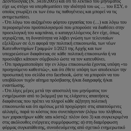
Δεοντολογίας (Ν. 3418/2005) και ότι το λεκτικό του μηνύματος
είχε ως στόχο να υπερθεματίσει την ιδιότητά του ως … του ΕΣΥ, ο
οποίος γνωρίζει εκ των έσω τις παθογένειες και μπορεί να τις
αντιμετωπίσει.
- Ότι λόγω του αυξημένου φόρτου εργασίας του (…) και λόγω του
περιορισμένου προϋπολογισμού που μπορούσε να διαθέσει στην
προεκλογική του καμπάνια, ο καταγγελλόμενος δεν είχε, όπως
ισχυρίζεται, τη δυνατότητα να λάβει γνώση των τελευταίων
εξελίξεων σε ό,τι αφορά την πολιτική επικοινωνία, των νέων
Κατευθυντηρίων Γραμμών 1/2023 της Αρχής και των
υποχρεώσεων διαφάνειας σε κάθε πολιτική επικοινωνία ή να
προσλάβει κάποιον σύμβουλο ώστε να τον κατευθύνει.
- Ότι πραγματοποίησε την εν λόγω επικοινωνία έχοντας υπόψη «το
προηγούμενο καθεστώς», και ότι έθετε υπόψη των αποδεκτών την
προσωπική του σελίδα στο facebook, ώστε να μπορούν να του
υποβάλουν τυχόν αίτημα πρόσβασης ή/και διαγραφής ή/και
εναντίωσης.
- Ότι λίγες μέρες μετά την αποστολή του μηνύματος τον
ενημέρωσαν από το [κόμμα] για τις ελάχιστες απαιτήσεις
διαφάνειας που πρέπει να πληροί κάθε αζήτητη πολιτική
επικοινωνία και ότι αμέσως μετά προχώρησε στις απαιτούμενες
αλλαγές, παρά το κόστος που συνεπάγονταν (λόγω του πλήθους
των χαρακτήρων κάθε sms κόστιζε πλέον όσο 3) και συγκεκριμένα
στις ακόλουθες ενέργειες συμμόρφωσης: α) στη διαμόρφωση
φόρμας συγκατάθεσης, συνοδευόμενης από σχετικό ενημερωτικό