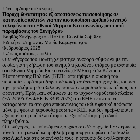
Σύνοψη Διαμεσολάβησης
Παροχή δυνατότητας εξ αποστάσεως ταυτοποίησης σε
κατηγορίες πολιτών για την
πιστοποίηση αριθμού κινητού
τηλεφώνου στο Εθνικό Μητρώο Επικοινωνίας, μετά
από
παρεμβάσεις του Συνηγόρου
Βοηθός Συνήγορος του Πολίτη: Ευανθία Σαββίδη
Ειδική επιστήμονας: Μαρία Καραγεώργου
Φεβρουάριος 2025
Σχέσεις κράτους - πολίτη
Ο Συνήγορος του Πολίτη χειρίστηκε αναφορά σύμφωνα με την
οποία, για τη δήλωση του κινητού τηλεφώνου ατόμου με αναπηρία
στο Εθνικό Μητρώο Επικοινωνίας (ΕΜΕπ) μέσω Κέντρου
Εξυπηρέτησης Πολιτών (ΚΕΠ), απαιτήθηκε η φυσική του
παρουσία, παρά την εξαιρετικά κακή κατάσταση της υγείας του και
την προσκόμιση συμβολαιογραφικού πληρεξουσίου εκ μέρους του
φροντιστή. Πράγματι, σύμφωνα με το ισχύον νομοθετικό πλαίσιο
(ΥΑ
24596
ΕΞ ΦΕΚ Β 3399 2023) στο ΕΜΕπ δύναται να
καταχωρίσει τα στοιχεία επικοινωνίας του κάθε φυσικό πρόσωπο
μόνο με φυσική παρουσία μέσω των ΚΕΠ και δεν προβλέπεται η
εξυπηρέτηση από άλλο άτομο με εξουσιοδότηση ή ειδικό
πληρεξούσιο.
Ο Συνήγορος, απευθυνόμενος αρχικά στο Υπουργείο Εσωτερικών,
τόνισε ότι η ανωτέρω πρόβλεψη δημιουργεί τεράστια δυσκολία
στα ΑμεΑ και στις οικογένειές τους, η απουσία δε εναλλακτικής