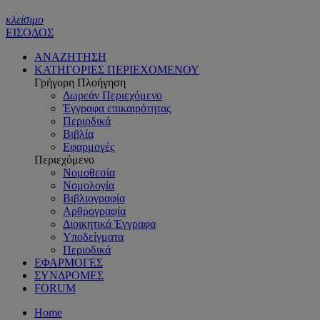
κλείσιμο
ΕΙΣΟΔΟΣ
ΑΝΑΖΗΤΗΣΗ
ΚΑΤΗΓΟΡΙΕΣ ΠΕΡΙΕΧΟΜΕΝΟΥ
Γρήγορη Πλοήγηση
Δωρεάν Περιεχόμενο
Έγγραφα επικαιρότητας
Περιοδικά
Βιβλία
Εφαρμογές
Περιεχόμενο
Νομοθεσία
Νομολογία
Βιβλιογραφία
Αρθρογραφία
Διοικητικά Έγγραφα
Υποδείγματα
Περιοδικά
ΕΦΑΡΜΟΓΕΣ
ΣΥΝΔΡΟΜΕΣ
FORUM
Home