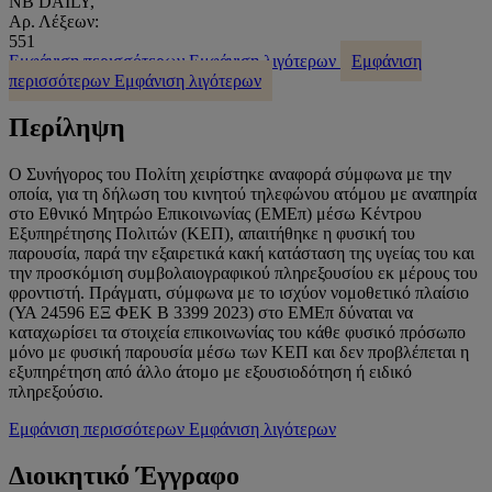
NB DAILY,
Αρ. Λέξεων:
551
Εμφάνιση περισσότερων
Εμφάνιση λιγότερων
Εμφάνιση
περισσότερων
Εμφάνιση λιγότερων
Περίληψη
Ο Συνήγορος του Πολίτη χειρίστηκε αναφορά σύμφωνα με την
οποία, για τη δήλωση του κινητού τηλεφώνου ατόμου με αναπηρία
στο Εθνικό Μητρώο Επικοινωνίας (ΕΜΕπ) μέσω Κέντρου
Εξυπηρέτησης Πολιτών (ΚΕΠ), απαιτήθηκε η φυσική του
παρουσία, παρά την εξαιρετικά κακή κατάσταση της υγείας του και
την προσκόμιση συμβολαιογραφικού πληρεξουσίου εκ μέρους του
φροντιστή. Πράγματι, σύμφωνα με το ισχύον νομοθετικό πλαίσιο
(ΥΑ 24596 ΕΞ ΦΕΚ Β 3399 2023) στο ΕΜΕπ δύναται να
καταχωρίσει τα στοιχεία επικοινωνίας του κάθε φυσικό πρόσωπο
μόνο με φυσική παρουσία μέσω των ΚΕΠ και δεν προβλέπεται η
εξυπηρέτηση από άλλο άτομο με εξουσιοδότηση ή ειδικό
πληρεξούσιο.
Εμφάνιση περισσότερων
Εμφάνιση λιγότερων
Διοικητικό Έγγραφο