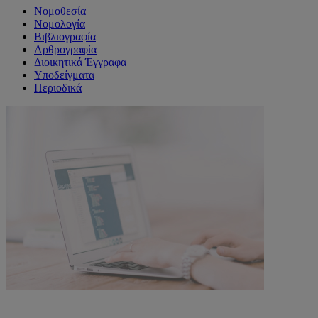
Νομοθεσία
Νομολογία
Βιβλιογραφία
Αρθρογραφία
Διοικητικά Έγγραφα
Υποδείγματα
Περιοδικά