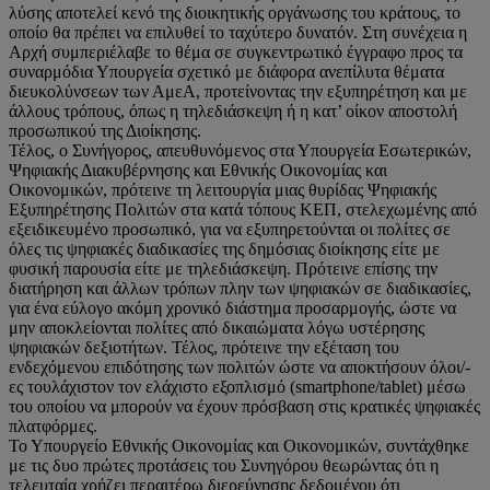
λύσης αποτελεί κενό της διοικητικής οργάνωσης του κράτους, το
οποίο θα πρέπει να επιλυθεί το ταχύτερο δυνατόν. Στη συνέχεια η
Αρχή συμπεριέλαβε το θέμα σε συγκεντρωτικό έγγραφο προς τα
συναρμόδια Υπουργεία σχετικό με διάφορα ανεπίλυτα θέματα
διευκολύνσεων των ΑμεΑ, προτείνοντας την εξυπηρέτηση και με
άλλους τρόπους, όπως η τηλεδιάσκεψη ή η κατ’ οίκον αποστολή
προσωπικού της Διοίκησης.
Τέλος, ο Συνήγορος, απευθυνόμενος στα Υπουργεία Εσωτερικών,
Ψηφιακής Διακυβέρνησης και Εθνικής Οικονομίας και
Οικονομικών, πρότεινε τη λειτουργία μιας θυρίδας Ψηφιακής
Εξυπηρέτησης Πολιτών στα κατά τόπους ΚΕΠ, στελεχωμένης από
εξειδικευμένο προσωπικό, για να εξυπηρετούνται οι πολίτες σε
όλες τις ψηφιακές διαδικασίες της δημόσιας διοίκησης είτε με
φυσική παρουσία είτε με τηλεδιάσκεψη. Πρότεινε επίσης την
διατήρηση και άλλων τρόπων πλην των ψηφιακών σε διαδικασίες,
για ένα εύλογο ακόμη χρονικό διάστημα προσαρμογής, ώστε να
μην αποκλείονται πολίτες από δικαιώματα λόγω υστέρησης
ψηφιακών δεξιοτήτων. Τέλος, πρότεινε την εξέταση του
ενδεχόμενου επιδότησης των πολιτών ώστε να αποκτήσουν όλοι/-
ες τουλάχιστον τον ελάχιστο εξοπλισμό (smartphone/tablet) μέσω
του οποίου να μπορούν να έχουν πρόσβαση στις κρατικές ψηφιακές
πλατφόρμες.
Το Υπουργείο Εθνικής Οικονομίας και Οικονομικών, συντάχθηκε
με τις δυο πρώτες προτάσεις του Συνηγόρου θεωρώντας ότι η
τελευταία χρήζει περαιτέρω διερεύνησης δεδομένου ότι