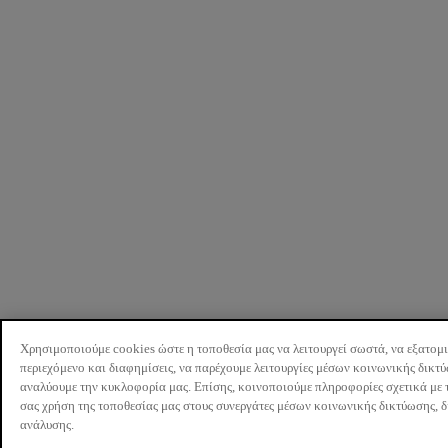
Χρησιμοποιούμε cookies ώστε η τοποθεσία μας να λειτουργεί σωστά, να εξατομ
περιεχόμενο και διαφημίσεις, να παρέχουμε λειτουργίες μέσων κοινωνικής δικτ
αναλύουμε την κυκλοφορία μας. Επίσης, κοινοποιούμε πληροφορίες σχετικά με 
σας χρήση της τοποθεσίας μας στους συνεργάτες μέσων κοινωνικής δικτύωσης, 
ανάλυσης.