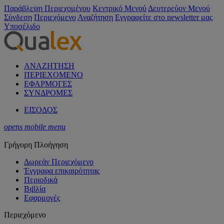
Παράβλεψη Περιεχομένου
Κεντρικό Μενού
Δευτερεύον Μενού
Σύνδεση
Περιεχόμενο
Αναζήτηση
Εγγραφείτε στο newsletter μας
Υποσέλιδο
ΑΝΑΖΗΤΗΣΗ
ΠΕΡΙΕΧΟΜΕΝΟ
ΕΦΑΡΜΟΓΕΣ
ΣΥΝΔΡΟΜΕΣ
ΕΙΣΟΔΟΣ
opens mobile menu
Γρήγορη Πλοήγηση
Δωρεάν Περιεχόμενο
Έγγραφα επικαιρότητας
Περιοδικά
Βιβλία
Εφαρμογές
Περιεχόμενο