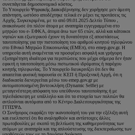
συνεπάγεται δημοσιονομικό κόστος.
Το Υπουργείο Ψηφιακής Διακυβέρνησης δεν χορήγησε μεν άμεση
απάντηση, ωστόσο αποδέχτηκε τελικά εν μέρει τις προτάσεις τις
Αρχής. Συγκεκριμένα, με το από 09.01.2025 Δελτίο Τύπου ,
ανακοίνωσε ότι πλέον άτομα με αναπηρία εγγεγραμμένα στο
μητρώο του e- ΕΦΚΑ, άτομα άνω των 65 ετών, αλλά και κάτοικοι
νησιών και εξωτερικού έχουν τη δυνατότητα εξ αποστάσεως
ταυτοποίησης για την πιστοποίηση του αριθμού κινητού τηλεφώνου
στο Εθνικό Μητρώο Επικοινωνίας (ΕΜΕπ), στο emep.gov.gr. Η
υπηρεσία αυτή αναμένεται να προσφέρει ασφαλή και γρήγορη
εξυπηρέτηση ιδιαίτερα για περιπτώσεις που μέχρι σήμερα δεν ήταν
εφικτή η ταυτοποίηση μέσω πιστωτικού ιδρύματος ή παρόχου
κινητής τηλεφωνίας. Το Υπουργείο διευκρινίζει ότι δεν θα
απαιτείται φυσική παρουσία σε ΚΕΠ ή Προξενική Αρχή, ότι η
διαδικασία διενεργείται μέσω του emep.gov.gr με
αυτοματοποιημένη βιντεοκλήση (Dynamic Selfie) με
μεταγενέστερη απόφαση του υπεύθυνου ταυτοποίησης ή με
τηλεδιάσκεψη με υπάλληλο και ότι τα στοιχεία των πολιτών θα
αντλούνται αυτόματα από το Κέντρο Διαλειτουργικότητας της
ΓΓΠΣΨΔ.
Ο Συνήγορος εκφράζει την ικανοποίησή του για την εξέλιξη αυτή
και ευελπιστεί ότι θα αναληφθούν και αντίστοιχες άλλες
πρωτοβουλίες με σκοπό τη βελτίωση της καθημερινότητας των
ατόμων με αναπηρία και της απλούστευσης της διεκπεραίωσης των
υποθέσεών τους με τη Δημόσια Διοίκηση.