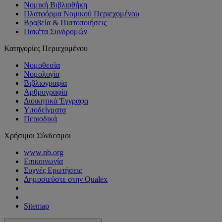
Νομική Βιβλιοθήκη
Πλατφόρμα Νομικού Περιεχομένου
Βραβεία & Πιστοποιήσεις
Πακέτα Συνδρομών
Κατηγορίες Περιεχομένου
Νομοθεσία
Νομολογία
Βιβλιογραφία
Αρθρογραφία
Διοικητικά Έγγραφα
Υποδείγματα
Περιοδικά
Χρήσιμοι Σύνδεσμοι
www.nb.org
Επικοινωνία
Συχνές Ερωτήσεις
Δημοσιεύστε στην Qualex
Sitemap