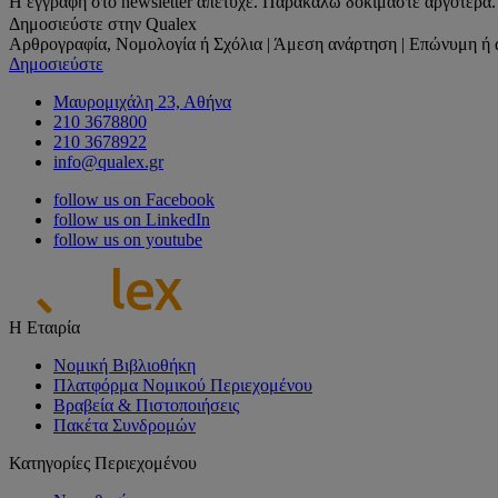
Η εγγραφή στο newsletter απέτυχε. Παρακαλώ δοκιμάστε αργότερα.
Δημοσιεύστε στην Qualex
Αρθρογραφία, Νομολογία ή Σχόλια | Άμεση ανάρτηση | Επώνυμη ή 
Δημοσιεύστε
Μαυρομιχάλη 23, Αθήνα
210 3678800
210 3678922
info@qualex.gr
follow us on Facebook
follow us on LinkedIn
follow us on youtube
Η Εταιρία
Νομική Βιβλιοθήκη
Πλατφόρμα Νομικού Περιεχομένου
Βραβεία & Πιστοποιήσεις
Πακέτα Συνδρομών
Κατηγορίες Περιεχομένου