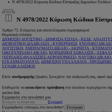
Ν 4978/2022 Κύρωση Κώδικα Είσπραξης Δημοσίων Εσόδων
Ν 4978/2022 Κύρωση Κώδικα Είσπρ
Άρθρο 75. Ενέργειες και αποτελέσματα συμψηφισμού
Θεματική ενότητα:
ΔΗΜΟΣΙΟ ΛΟΓΙΣΤΙΚΟ - ΔΗΜΟΣΙΑ ΕΣΟΔΑ - ΚΕΔΕ
,
ΑΝΑΠΤΥΞ
ΔΙΟΙΚΗΤΙΚΗ ΔΙΑΔΙΚΑΣΙΑ - ΚΥΒΕΡΝΗΣΗ
,
ΕΝΟΧΙΚΟ ΔΙΚΑΙΟ
ΛΟΓΙΣΤΙΚΗ
,
ΕΜΠΡΑΓΜΑΤΟ ΔΙΚΑΙΟ - ΑΚΙΝΗΤΑ - ΚΤΗΜΑΤ
ΟΙΚΟΓΕΝΕΙΑΚΟ ΔΙΚΑΙΟ
,
ΚΟΙΝΩΝΙΚΗ ΑΣΦΑΛΙΣΗ - ΑΣΦΑΛΙ
(ΧΕΡΣΑΙΕΣ-ΘΑΛΑΣΣΙΕΣ-ΑΕΡΟΠΟΡΙΚΕΣ)
,
ΝΑΥΤΙΚΟ ΔΙΚΑΙΟ
ΕΓΚΛΗΜΑΤΟΛΟΓΙΑ
,
ΔΗΜΟΣΙΟΙ ΥΠΑΛΛΗΛΟΙ - ΠΡΟΣΩΠΙΚ
ΣΥΝΔΙΚΑΛΙΣΜΟΣ
Είστε
συνδρομητής
Qualex; Συνεχίστε την ανάγνωσή σας, αφού πρ
Επιθυμείτε να
αποκτήσετε πρόσβαση
στο πλούσιο περιεχόμενο τη
anchor link
Εγγραφείτε στο newsletter μας
Εγγραφή
Εγγραφήκατε επιτυχώς στο newsletter!
Επιστροφή