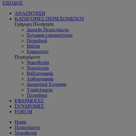
ΕΙΣΟΔΟΣ
ΑΝΑΖΗΤΗΣΗ
ΚΑΤΗΓΟΡΙΕΣ ΠΕΡΙΕΧΟΜΕΝΟΥ
Γρήγορη Πλοήγηση
Δωρεάν Περιεχόμενο
Έγγραφα επικαιρότητας
Περιοδικά
Βιβλία
Εφαρμογές
Περιεχόμενο
Νομοθεσία
Νομολογία
Βιβλιογραφία
Αρθρογραφία
Διοικητικά Έγγραφα
Υποδείγματα
Περιοδικά
ΕΦΑΡΜΟΓΕΣ
ΣΥΝΔΡΟΜΕΣ
FORUM
Home
Περιεχόμενο
Νομοθεσία