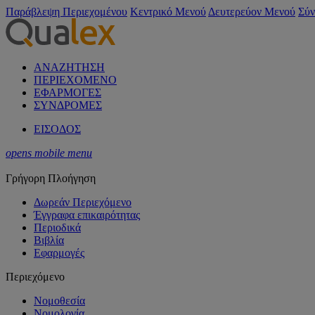
Παράβλεψη Περιεχομένου
Κεντρικό Μενού
Δευτερεύον Μενού
Σύν
ΑΝΑΖΗΤΗΣΗ
ΠΕΡΙΕΧΟΜΕΝΟ
ΕΦΑΡΜΟΓΕΣ
ΣΥΝΔΡΟΜΕΣ
ΕΙΣΟΔΟΣ
opens mobile menu
Γρήγορη Πλοήγηση
Δωρεάν Περιεχόμενο
Έγγραφα επικαιρότητας
Περιοδικά
Βιβλία
Εφαρμογές
Περιεχόμενο
Νομοθεσία
Νομολογία