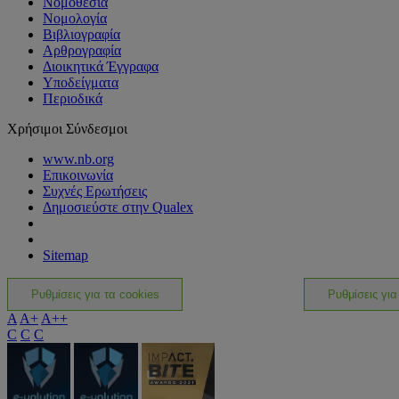
Νομοθεσία
Νομολογία
Βιβλιογραφία
Αρθρογραφία
Διοικητικά Έγγραφα
Υποδείγματα
Περιοδικά
Χρήσιμοι Σύνδεσμοι
www.nb.org
Επικοινωνία
Συχνές Ερωτήσεις
Δημοσιεύστε στην Qualex
Sitemap
Ρυθμίσεις για τα cookies
Ρυθμίσεις για
A
A+
A++
C
C
C