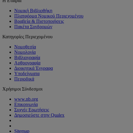
Η Εταιρία
Νομική Βιβλιοθήκη
Πλατφόρμα Νομικού Περιεχομένου
Βραβεία & Πιστοποιήσεις
Πακέτα Συνδρομών
Κατηγορίες Περιεχομένου
Νομοθεσία
Νομολογία
Βιβλιογραφία
Αρθρογραφία
Διοικητικά Έγγραφα
Υποδείγματα
Περιοδικά
Χρήσιμοι Σύνδεσμοι
www.nb.org
Επικοινωνία
Συχνές Ερωτήσεις
Δημοσιεύστε στην Qualex
Sitemap