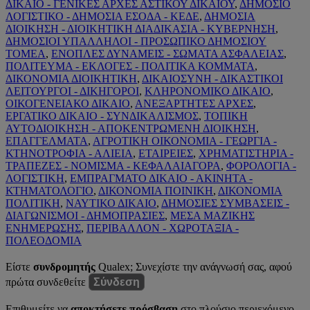
ΔΙΚΑΙΟ - ΓΕΝΙΚΕΣ ΑΡΧΕΣ ΑΣΤΙΚΟΥ ΔΙΚΑΙΟΥ
,
ΔΗΜΟΣΙΟ
ΛΟΓΙΣΤΙΚΟ - ΔΗΜΟΣΙΑ ΕΣΟΔΑ - ΚΕΔΕ
,
ΔΗΜΟΣΙΑ
ΔΙΟΙΚΗΣΗ - ΔΙΟΙΚΗΤΙΚΗ ΔΙΑΔΙΚΑΣΙΑ - ΚΥΒΕΡΝΗΣΗ
,
ΔΗΜΟΣΙΟΙ ΥΠΑΛΛΗΛΟΙ - ΠΡΟΣΩΠΙΚΟ ΔΗΜΟΣΙΟΥ
ΤΟΜΕΑ
,
ΕΝΟΠΛΕΣ ΔΥΝΑΜΕΙΣ - ΣΩΜΑΤΑ ΑΣΦΑΛΕΙΑΣ
,
ΠΟΛΙΤΕΥΜΑ - ΕΚΛΟΓΕΣ - ΠΟΛΙΤΙΚΑ ΚΟΜΜΑΤΑ
,
ΔΙΚΟΝΟΜΙΑ ΔΙΟΙΚΗΤΙΚΗ
,
ΔΙΚΑΙΟΣΥΝΗ - ΔΙΚΑΣΤΙΚΟΙ
ΛΕΙΤΟΥΡΓΟΙ - ΔΙΚΗΓΟΡΟΙ
,
ΚΛΗΡΟΝΟΜΙΚΟ ΔΙΚΑΙΟ
,
ΟΙΚΟΓΕΝΕΙΑΚΟ ΔΙΚΑΙΟ
,
ΑΝΕΞΑΡΤΗΤΕΣ ΑΡΧΕΣ
,
ΕΡΓΑΤΙΚΟ ΔΙΚΑΙΟ - ΣΥΝΔΙΚΑΛΙΣΜΟΣ
,
ΤΟΠΙΚΗ
ΑΥΤΟΔΙΟΙΚΗΣΗ - ΑΠΟΚΕΝΤΡΩΜΕΝΗ ΔΙΟΙΚΗΣΗ
,
ΕΠΑΓΓΕΛΜΑΤΑ
,
ΑΓΡΟΤΙΚΗ ΟΙΚΟΝΟΜΙΑ - ΓΕΩΡΓΙΑ -
ΚΤΗΝΟΤΡΟΦΙΑ - ΑΛΙΕΙΑ
,
ΕΤΑΙΡΕΙΕΣ
,
ΧΡΗΜΑΤΙΣΤΗΡΙΑ -
ΤΡΑΠΕΖΕΣ - ΝΟΜΙΣΜΑ - ΚΕΦΑΛΑΙΑΓΟΡΑ
,
ΦΟΡΟΛΟΓΙΑ -
ΛΟΓΙΣΤΙΚΗ
,
ΕΜΠΡΑΓΜΑΤΟ ΔΙΚΑΙΟ - ΑΚΙΝΗΤΑ -
ΚΤΗΜΑΤΟΛΟΓΙΟ
,
ΔΙΚΟΝΟΜΙΑ ΠΟΙΝΙΚΗ
,
ΔΙΚΟΝΟΜΙΑ
ΠΟΛΙΤΙΚΗ
,
ΝΑΥΤΙΚΟ ΔΙΚΑΙΟ
,
ΔΗΜΟΣΙΕΣ ΣΥΜΒΑΣΕΙΣ -
ΔΙΑΓΩΝΙΣΜΟΙ - ΔΗΜΟΠΡΑΣΙΕΣ
,
ΜΕΣΑ ΜΑΖΙΚΗΣ
ΕΝΗΜΕΡΩΣΗΣ
,
ΠΕΡΙΒΑΛΛΟΝ - ΧΩΡΟΤΑΞΙΑ -
ΠΟΛΕΟΔΟΜΙΑ
Είστε
συνδρομητής
Qualex; Συνεχίστε την ανάγνωσή σας, αφού
πρώτα συνδεθείτε
Σύνδεση
Επιθυμείτε να
αποκτήσετε πρόσβαση
στο πλούσιο περιεχόμενο