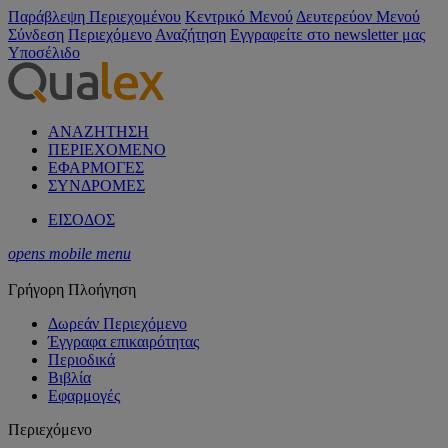
Παράβλεψη Περιεχομένου
Κεντρικό Μενού
Δευτερεύον Μενού
Σύνδεση
Περιεχόμενο
Αναζήτηση
Εγγραφείτε στο newsletter μας
Υποσέλιδο
ΑΝΑΖΗΤΗΣΗ
ΠΕΡΙΕΧΟΜΕΝΟ
ΕΦΑΡΜΟΓΕΣ
ΣΥΝΔΡΟΜΕΣ
ΕΙΣΟΔΟΣ
opens mobile menu
Γρήγορη Πλοήγηση
Δωρεάν Περιεχόμενο
Έγγραφα επικαιρότητας
Περιοδικά
Βιβλία
Εφαρμογές
Περιεχόμενο