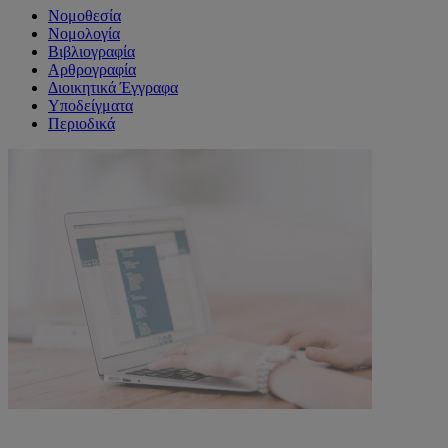
Νομοθεσία
Νομολογία
Βιβλιογραφία
Αρθρογραφία
Διοικητικά Έγγραφα
Υποδείγματα
Περιοδικά