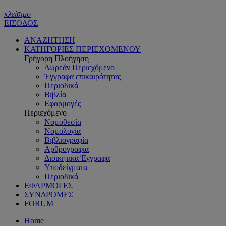
κλείσιμο
ΕΙΣΟΔΟΣ
ΑΝΑΖΗΤΗΣΗ
ΚΑΤΗΓΟΡΙΕΣ ΠΕΡΙΕΧΟΜΕΝΟΥ
Γρήγορη Πλοήγηση
Δωρεάν Περιεχόμενο
Έγγραφα επικαιρότητας
Περιοδικά
Βιβλία
Εφαρμογές
Περιεχόμενο
Νομοθεσία
Νομολογία
Βιβλιογραφία
Αρθρογραφία
Διοικητικά Έγγραφα
Υποδείγματα
Περιοδικά
ΕΦΑΡΜΟΓΕΣ
ΣΥΝΔΡΟΜΕΣ
FORUM
Home