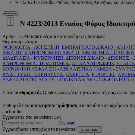
Ν 4223/2013 Ενιαίος Φόρος Ιδιοκτησίας Ακινήτων και άλλες δ
Ν 4223/2013 Ενιαίος Φόρος Ιδιοκτησ
Άρθρο 13. Μεταβατικές και καταργούμενες διατάξεις
Θεματική ενότητα:
ΦΟΡΟΛΟΓΙΑ - ΛΟΓΙΣΤΙΚΗ
,
ΕΜΠΡΑΓΜΑΤΟ ΔΙΚΑΙΟ - ΑΚΙΝΗ
ΔΙΚΑΙΟΥ
,
ΚΛΗΡΟΝΟΜΙΚΟ ΔΙΚΑΙΟ
,
ΔΙΚΟΝΟΜΙΑ ΠΟΛΙΤΙΚΗ
ΔΙΑΔΙΚΑΣΙΑ - ΚΥΒΕΡΝΗΣΗ
,
ΔΙΕΘΝΕΣ ΔΙΚΑΙΟ - ΔΙΕΘΝΕΙΣ -
ΚΛΗΡΟΝΟΜΙΑ - ΠΟΛΙΤΙΣΜΟΣ
,
ΑΠΑΛΛΟΤΡΙΩΣΕΙΣ
,
ΕΠΑΓΓ
ΚΟΙΝΩΝΙΚΗ ΑΣΦΑΛΙΣΗ - ΑΣΦΑΛΙΣΤΙΚΑ ΤΑΜΕΙΑ - ΣΥΝΤΑΞ
ΑΝΑΠΤΥΞΗ - ΕΠΕΝΔΥΣΕΙΣ
,
ΕΝΕΡΓΕΙΑ
,
ΕΤΑΙΡΕΙΕΣ
,
ΧΡΗΜΑΤ
ΑΝΕΞΑΡΤΗΤΕΣ ΑΡΧΕΣ
,
ΠΟΙΝΙΚΟ ΔΙΚΑΙΟ - ΣΩΦΡΟΝΙΣΤΙΚ
Είστε
συνδρομητής
Qualex; Συνεχίστε την ανάγνωσή σας, αφού πρ
Επιθυμείτε να
αποκτήσετε πρόσβαση
στο πλούσιο περιεχόμενο τη
anchor link
Εγγραφείτε στο newsletter μας
Εγγραφή
Εγγραφήκατε επιτυχώς στο newsletter!
Επιστροφή