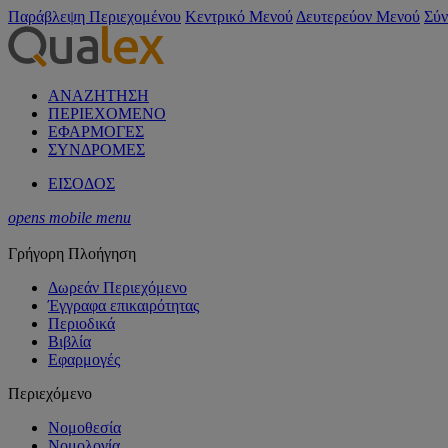
Παράβλεψη Περιεχομένου
Κεντρικό Μενού
Δευτερεύον Μενού
Σύν
ΑΝΑΖΗΤΗΣΗ
ΠΕΡΙΕΧΟΜΕΝΟ
ΕΦΑΡΜΟΓΕΣ
ΣΥΝΔΡΟΜΕΣ
ΕΙΣΟΔΟΣ
opens mobile menu
Γρήγορη Πλοήγηση
Δωρεάν Περιεχόμενο
Έγγραφα επικαιρότητας
Περιοδικά
Βιβλία
Εφαρμογές
Περιεχόμενο
Νομοθεσία
Νομολογία