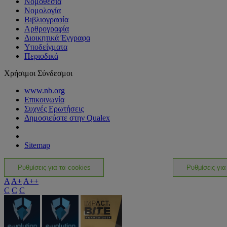
Νομοθεσία
Νομολογία
Βιβλιογραφία
Αρθρογραφία
Διοικητικά Έγγραφα
Υποδείγματα
Περιοδικά
Χρήσιμοι Σύνδεσμοι
www.nb.org
Επικοινωνία
Συχνές Ερωτήσεις
Δημοσιεύστε στην Qualex
Sitemap
Ρυθμίσεις για τα cookies
Ρυθμίσεις για
A
A+
A++
C
C
C