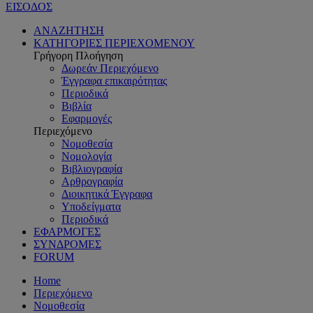
ΕΙΣΟΔΟΣ
ΑΝΑΖΗΤΗΣΗ
ΚΑΤΗΓΟΡΙΕΣ ΠΕΡΙΕΧΟΜΕΝΟΥ
Γρήγορη Πλοήγηση
Δωρεάν Περιεχόμενο
Έγγραφα επικαιρότητας
Περιοδικά
Βιβλία
Εφαρμογές
Περιεχόμενο
Νομοθεσία
Νομολογία
Βιβλιογραφία
Αρθρογραφία
Διοικητικά Έγγραφα
Υποδείγματα
Περιοδικά
ΕΦΑΡΜΟΓΕΣ
ΣΥΝΔΡΟΜΕΣ
FORUM
Home
Περιεχόμενο
Νομοθεσία