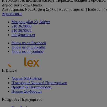
Η εγγραφή στο newsletter απέτυχε. Παρακαλώ δοκιμάστε αργότερα.
Δημοσιεύστε στην Qualex
Αρθρογραφία, Νομολογία ή Σχόλια | Άμεση ανάρτηση | Επώνυμη ή 
Δημοσιεύστε
Μαυρομιχάλη 23, Αθήνα
210 3678800
210 3678922
info@qualex.gr
follow us on Facebook
follow us on LinkedIn
follow us on youtube
Η Εταιρία
Νομική Βιβλιοθήκη
Πλατφόρμα Νομικού Περιεχομένου
Βραβεία & Πιστοποιήσεις
Πακέτα Συνδρομών
Κατηγορίες Περιεχομένου