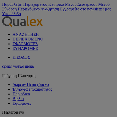
Παράβλεψη Περιεχομένου
Κεντρικό Μενού
Δευτερεύον Μενού
Σύνδεση
Περιεχόμενο
Αναζήτηση
Εγγραφείτε στο newsletter μας
Υποσέλιδο
ΑΝΑΖΗΤΗΣΗ
ΠΕΡΙΕΧΟΜΕΝΟ
ΕΦΑΡΜΟΓΕΣ
ΣΥΝΔΡΟΜΕΣ
ΕΙΣΟΔΟΣ
opens mobile menu
Γρήγορη Πλοήγηση
Δωρεάν Περιεχόμενο
Έγγραφα επικαιρότητας
Περιοδικά
Βιβλία
Εφαρμογές
Περιεχόμενο