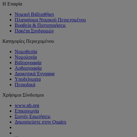
Η Εταιρία
Νομική Βιβλιοθήκη
Πλατφόρμα Νομικού Περιεχομένου
Βραβεία & Πιστοποιήσεις
Πακέτα Συνδρομών
Κατηγορίες Περιεχομένου
Νομοθεσία
Νομολογία
Βιβλιογραφία
Αρθρογραφία
Διοικητικά Έγγραφα
Υποδείγματα
Περιοδικά
Χρήσιμοι Σύνδεσμοι
www.nb.org
Επικοινωνία
Συχνές Ερωτήσεις
Δημοσιεύστε στην Qualex