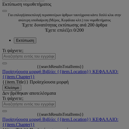
Εκτύπωση νομοθετήματος
Για επιλογή/αποεπιλογή περισσοτέρων άρθρων ταυτόχρονα κάντε διπλό κλικ στην
ανώτερη υποδιαίρεση (Μέρος, Κεφάλαιο κλπ.) του νομοθετήματος
Έχετε δυνατότητας εκτύπωσης ανά 200 άρθρα
Έχετε επιλέξει
0
/200
Εκτύπωση
Τι ψάχνετε;
{{searchResultsTotalItems}}
Προϊσχύουσα μορφή
Βιβλίο: {{item.Location}}
ΚΕΦΑΛΑΙΟ:
{{item.Chapter}}
{{item.Title}}
Προϊσχύουσα μορφή
Κλείσιμο
Δεν βρέθηκαν αποτελέσματα
Τι ψάχνετε;
{{searchResultsTotalItems}}
Προϊσχύουσα μορφή
Βιβλίο: {{item.Location}}
ΚΕΦΑΛΑΙΟ:
{{item.Chapter}}