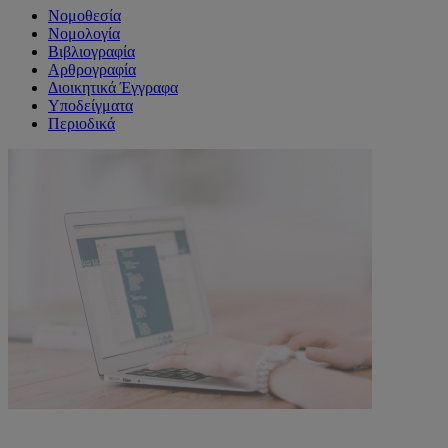
Νομοθεσία
Νομολογία
Βιβλιογραφία
Αρθρογραφία
Διοικητικά Έγγραφα
Υποδείγματα
Περιοδικά