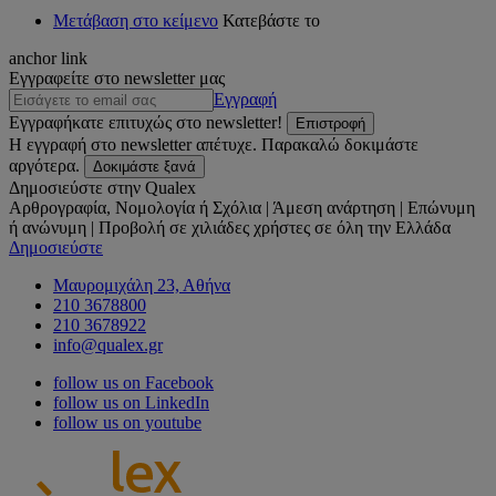
Μετάβαση στο κείμενο
Κατεβάστε το
anchor link
Εγγραφείτε στο newsletter μας
Εγγραφή
Εγγραφήκατε επιτυχώς στο newsletter!
Επιστροφή
Η εγγραφή στο newsletter απέτυχε. Παρακαλώ δοκιμάστε
αργότερα.
Δοκιμάστε ξανά
Δημοσιεύστε στην Qualex
Αρθρογραφία, Νομολογία ή Σχόλια | Άμεση ανάρτηση | Επώνυμη
ή ανώνυμη | Προβολή σε χιλιάδες χρήστες σε όλη την Ελλάδα
Δημοσιεύστε
Μαυρομιχάλη 23, Αθήνα
210 3678800
210 3678922
info@qualex.gr
follow us on Facebook
follow us on LinkedIn
follow us on youtube