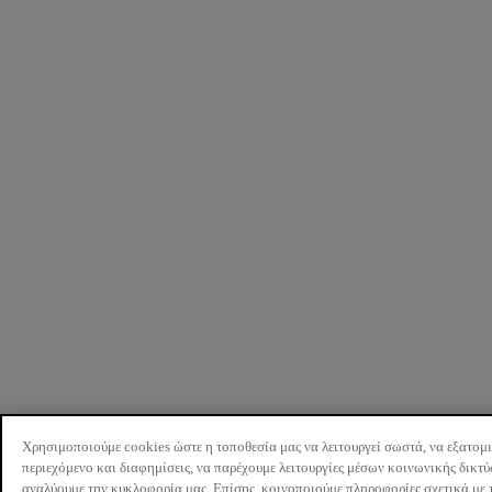
Χρησιμοποιούμε cookies ώστε η τοποθεσία μας να λειτουργεί σωστά, να εξατομ
περιεχόμενο και διαφημίσεις, να παρέχουμε λειτουργίες μέσων κοινωνικής δικτ
αναλύουμε την κυκλοφορία μας. Επίσης, κοινοποιούμε πληροφορίες σχετικά με 