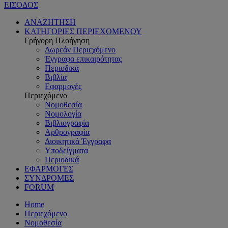
ΕΙΣΟΔΟΣ
ΑΝΑΖΗΤΗΣΗ
ΚΑΤΗΓΟΡΙΕΣ ΠΕΡΙΕΧΟΜΕΝΟΥ
Γρήγορη Πλοήγηση
Δωρεάν Περιεχόμενο
Έγγραφα επικαιρότητας
Περιοδικά
Βιβλία
Εφαρμογές
Περιεχόμενο
Νομοθεσία
Νομολογία
Βιβλιογραφία
Αρθρογραφία
Διοικητικά Έγγραφα
Υποδείγματα
Περιοδικά
ΕΦΑΡΜΟΓΕΣ
ΣΥΝΔΡΟΜΕΣ
FORUM
Home
Περιεχόμενο
Νομοθεσία