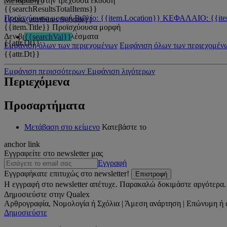
Μετάβαση στην τρέχουσα έκδοση
{{searchResultsTotalItems}}
Προϊσχύουσα μορφή
Βιβλίο: {{item.Location}}
ΚΕΦΑΛΑΙΟ: {{ite
{{data_attributes.Subtitle}}
{{item.Title}}
Προϊσχύουσα μορφή
Δεν βρέθηκαν αποτελέσματα
{{searchVal}}
{{attr.Dt}}
Εμφάνιση όλων των περιεχομένων
Εμφάνιση όλων των περιεχομέν
{{attr.Dt}}
Εμφάνιση περισσότερων
Εμφάνιση λιγότερων
Περιεχόμενα
Προσαρτήματα
Μετάβαση στο κείμενο
Κατεβάστε το
anchor link
Εγγραφείτε στο newsletter μας
Εγγραφή
Εγγραφήκατε επιτυχώς στο newsletter!
Επιστροφή
Η εγγραφή στο newsletter απέτυχε. Παρακαλώ δοκιμάστε αργότερα.
Δημοσιεύστε στην Qualex
Αρθρογραφία, Νομολογία ή Σχόλια | Άμεση ανάρτηση | Επώνυμη ή 
Δημοσιεύστε