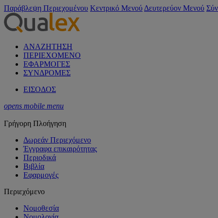
Παράβλεψη Περιεχομένου
Κεντρικό Μενού
Δευτερεύον Μενού
Σύν
ΑΝΑΖΗΤΗΣΗ
ΠΕΡΙΕΧΟΜΕΝΟ
ΕΦΑΡΜΟΓΕΣ
ΣΥΝΔΡΟΜΕΣ
ΕΙΣΟΔΟΣ
opens mobile menu
Γρήγορη Πλοήγηση
Δωρεάν Περιεχόμενο
Έγγραφα επικαιρότητας
Περιοδικά
Βιβλία
Εφαρμογές
Περιεχόμενο
Νομοθεσία
Νομολογία