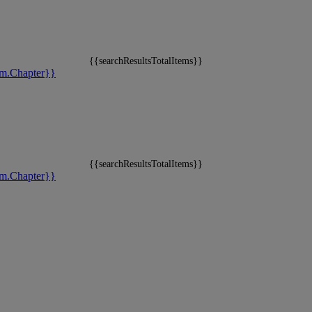
{{searchResultsTotalItems}}
m.Chapter}}
{{searchResultsTotalItems}}
m.Chapter}}