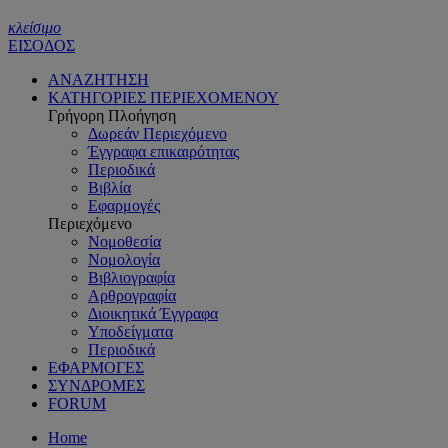
κλείσιμο
ΕΙΣΟΔΟΣ
ΑΝΑΖΗΤΗΣΗ
ΚΑΤΗΓΟΡΙΕΣ ΠΕΡΙΕΧΟΜΕΝΟΥ
Γρήγορη Πλοήγηση
Δωρεάν Περιεχόμενο
Έγγραφα επικαιρότητας
Περιοδικά
Βιβλία
Εφαρμογές
Περιεχόμενο
Νομοθεσία
Νομολογία
Βιβλιογραφία
Αρθρογραφία
Διοικητικά Έγγραφα
Υποδείγματα
Περιοδικά
ΕΦΑΡΜΟΓΕΣ
ΣΥΝΔΡΟΜΕΣ
FORUM
Home