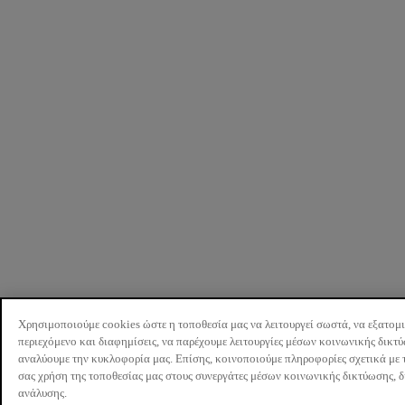
Χρησιμοποιούμε cookies ώστε η τοποθεσία μας να λειτουργεί σωστά, να εξατομ
περιεχόμενο και διαφημίσεις, να παρέχουμε λειτουργίες μέσων κοινωνικής δικτ
αναλύουμε την κυκλοφορία μας. Επίσης, κοινοποιούμε πληροφορίες σχετικά με 
σας χρήση της τοποθεσίας μας στους συνεργάτες μέσων κοινωνικής δικτύωσης, 
ανάλυσης.