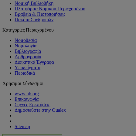
Νομική Βιβλιοθήκη
Πλατφόρμα Νομικού Περιεχομένου
Βραβεία & Πιστοποιήσεις
Πακέτα Συνδρομών
Κατηγορίες Περιεχομένου
Νομοθεσία
Νομολογία
Βιβλιογραφία
Αρθρογραφία
Διοικητικά Έγγραφα
Υποδείγματα
Περιοδικά
Χρήσιμοι Σύνδεσμοι
www.nb.org
Επικοινωνία
Συχνές Ερωτήσεις
Δημοσιεύστε στην Qualex
Sitemap