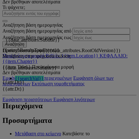
Δεν βρέθηκαν αποτελέσματα
Τι ψάχνετε;
Αναζήτηση βάση ημερομηνίας
Αναζήτηση βάση ημερομηνίας από
Αναζήτηση βάση ημερομηνίας εως
{{data_attributes.Subtitle}}
Αναζήτηση
{{searchResultsTotalItems}}
Προϊσχύουσα μορφή ({{data_attributes.RootOldVersion}})
Προϊσχύουσα μορφή
Βιβλίο: {{item.Location}}
ΚΕΦΑΛΑΙΟ:
Μετάβαση στην τρέχουσα έκδοση
{{item.Chapter}}
{{item.Title}}
Προϊσχύουσα μορφή
{{data_attributes.Subtitle}}
Δεν βρέθηκαν αποτελέσματα
Εμφάνιση όλων των περιεχομένων
Εμφάνιση όλων των
{{searchVal}}
{{attr.Dt}}
περιεχομένων
Εκτύπωση νομοθετήματος
{{attr.Dt}}
Εμφάνιση περισσότερων
Εμφάνιση λιγότερων
Περιεχόμενα
Προσαρτήματα
Μετάβαση στο κείμενο
Κατεβάστε το