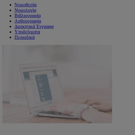
Νομοθεσία
Νομολογία
Βιβλιογραφία
Αρθρογραφία
Διοικητικά Έγγραφα
Υποδείγματα
Περιοδικά