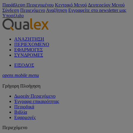
Παράβλεψη Περιεχομένου
Κεντρικό Μενού
Δευτερεύον Μενού
Σύνδεση
Περιεχόμενο
Αναζήτηση
Εγγραφείτε στο newsletter μας
Υποσέλιδο
ΑΝΑΖΗΤΗΣΗ
ΠΕΡΙΕΧΟΜΕΝΟ
ΕΦΑΡΜΟΓΕΣ
ΣΥΝΔΡΟΜΕΣ
ΕΙΣΟΔΟΣ
opens mobile menu
Γρήγορη Πλοήγηση
Δωρεάν Περιεχόμενο
Έγγραφα επικαιρότητας
Περιοδικά
Βιβλία
Εφαρμογές
Περιεχόμενο