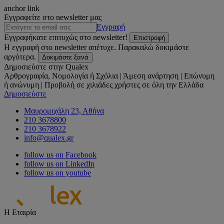
anchor link
Εγγραφείτε στο newsletter μας
Εγγραφή
Εγγραφήκατε επιτυχώς στο newsletter!
Επιστροφή
Η εγγραφή στο newsletter απέτυχε. Παρακαλώ δοκιμάστε
αργότερα.
Δοκιμάστε ξανά
Δημοσιεύστε στην Qualex
Αρθρογραφία, Νομολογία ή Σχόλια | Άμεση ανάρτηση | Επώνυμη
ή ανώνυμη | Προβολή σε χιλιάδες χρήστες σε όλη την Ελλάδα
Δημοσιεύστε
Μαυρομιχάλη 23, Αθήνα
210 3678800
210 3678922
info@qualex.gr
follow us on Facebook
follow us on LinkedIn
follow us on youtube
Η Εταιρία