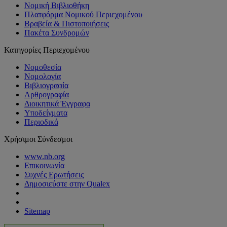
Νομική Βιβλιοθήκη
Πλατφόρμα Νομικού Περιεχομένου
Βραβεία & Πιστοποιήσεις
Πακέτα Συνδρομών
Κατηγορίες Περιεχομένου
Νομοθεσία
Νομολογία
Βιβλιογραφία
Αρθρογραφία
Διοικητικά Έγγραφα
Υποδείγματα
Περιοδικά
Χρήσιμοι Σύνδεσμοι
www.nb.org
Επικοινωνία
Συχνές Ερωτήσεις
Δημοσιεύστε στην Qualex
Sitemap