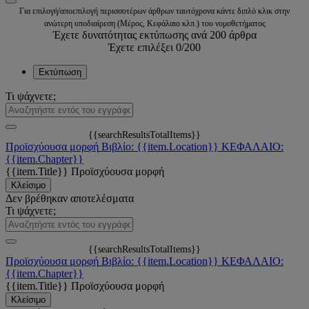
Για επιλογή/αποεπιλογή περισσοτέρων άρθρων ταυτόχρονα κάντε διπλό κλικ στην
ανώτερη υποδιαίρεση (Μέρος, Κεφάλαιο κλπ.) του νομοθετήματος
Έχετε δυνατότητας εκτύπωσης ανά 200 άρθρα
Έχετε επιλέξει
0
/200
Εκτύπωση
Τι ψάχνετε;
{{searchResultsTotalItems}}
Προϊσχύουσα μορφή
Βιβλίο: {{item.Location}}
ΚΕΦΑΛΑΙΟ:
{{item.Chapter}}
{{item.Title}}
Προϊσχύουσα μορφή
Κλείσιμο
Δεν βρέθηκαν αποτελέσματα
Τι ψάχνετε;
{{searchResultsTotalItems}}
Προϊσχύουσα μορφή
Βιβλίο: {{item.Location}}
ΚΕΦΑΛΑΙΟ:
{{item.Chapter}}
{{item.Title}}
Προϊσχύουσα μορφή
Κλείσιμο