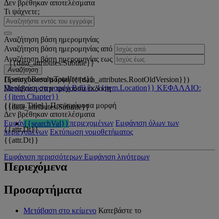
Δεν βρέθηκαν αποτελέσματα
Τι ψάχνετε;
Αναζήτηση βάση ημερομηνίας
Αναζήτηση βάση ημερομηνίας από
Αναζήτηση βάση ημερομηνίας εως
{{data_attributes.Subtitle}}
Αναζήτηση
{{searchResultsTotalItems}}
Προϊσχύουσα μορφή ({{data_attributes.RootOldVersion}})
Προϊσχύουσα μορφή
Βιβλίο: {{item.Location}}
ΚΕΦΑΛΑΙΟ:
Μετάβαση στην τρέχουσα έκδοση
{{item.Chapter}}
{{item.Title}}
Προϊσχύουσα μορφή
{{data_attributes.Subtitle}}
Δεν βρέθηκαν αποτελέσματα
Εμφάνιση όλων των περιεχομένων
Εμφάνιση όλων των
{{searchVal}}
{{attr.Dt}}
περιεχομένων
Εκτύπωση νομοθετήματος
{{attr.Dt}}
Εμφάνιση περισσότερων
Εμφάνιση λιγότερων
Περιεχόμενα
Προσαρτήματα
Μετάβαση στο κείμενο
Κατεβάστε το