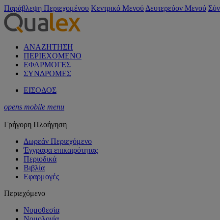
Παράβλεψη Περιεχομένου
Κεντρικό Μενού
Δευτερεύον Μενού
Σύν
ΑΝΑΖΗΤΗΣΗ
ΠΕΡΙΕΧΟΜΕΝΟ
ΕΦΑΡΜΟΓΕΣ
ΣΥΝΔΡΟΜΕΣ
ΕΙΣΟΔΟΣ
opens mobile menu
Γρήγορη Πλοήγηση
Δωρεάν Περιεχόμενο
Έγγραφα επικαιρότητας
Περιοδικά
Βιβλία
Εφαρμογές
Περιεχόμενο
Νομοθεσία
Νομολογία