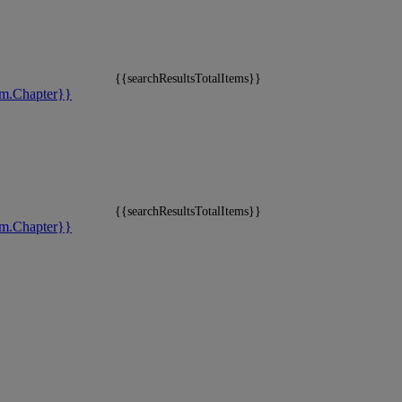
{{searchResultsTotalItems}}
m.Chapter}}
{{searchResultsTotalItems}}
m.Chapter}}