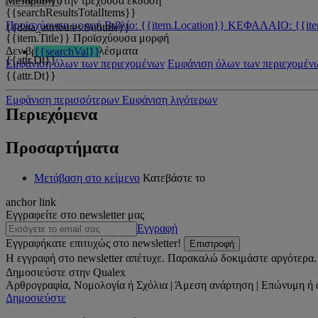
Μετάβαση στην τρέχουσα έκδοση
{{searchResultsTotalItems}}
Προϊσχύουσα μορφή
Βιβλίο: {{item.Location}}
ΚΕΦΑΛΑΙΟ: {{ite
{{data_attributes.Subtitle}}
{{item.Title}}
Προϊσχύουσα μορφή
Δεν βρέθηκαν αποτελέσματα
{{searchVal}}
{{attr.Dt}}
Εμφάνιση όλων των περιεχομένων
Εμφάνιση όλων των περιεχομέν
{{attr.Dt}}
Εμφάνιση περισσότερων
Εμφάνιση λιγότερων
Περιεχόμενα
Προσαρτήματα
Μετάβαση στο κείμενο
Κατεβάστε το
anchor link
Εγγραφείτε στο newsletter μας
Εγγραφή
Εγγραφήκατε επιτυχώς στο newsletter!
Επιστροφή
Η εγγραφή στο newsletter απέτυχε. Παρακαλώ δοκιμάστε αργότερα.
Δημοσιεύστε στην Qualex
Αρθρογραφία, Νομολογία ή Σχόλια | Άμεση ανάρτηση | Επώνυμη ή 
Δημοσιεύστε