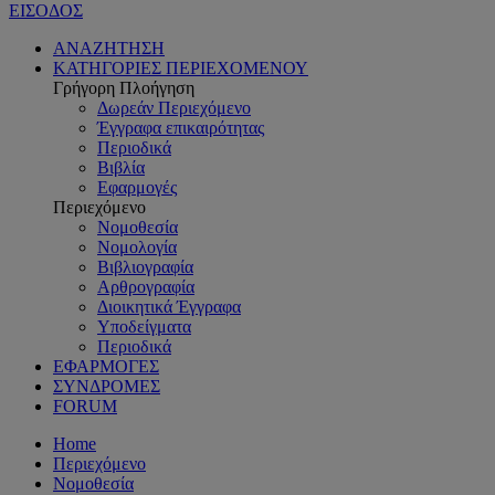
ΕΙΣΟΔΟΣ
ΑΝΑΖΗΤΗΣΗ
ΚΑΤΗΓΟΡΙΕΣ ΠΕΡΙΕΧΟΜΕΝΟΥ
Γρήγορη Πλοήγηση
Δωρεάν Περιεχόμενο
Έγγραφα επικαιρότητας
Περιοδικά
Βιβλία
Εφαρμογές
Περιεχόμενο
Νομοθεσία
Νομολογία
Βιβλιογραφία
Αρθρογραφία
Διοικητικά Έγγραφα
Υποδείγματα
Περιοδικά
ΕΦΑΡΜΟΓΕΣ
ΣΥΝΔΡΟΜΕΣ
FORUM
Home
Περιεχόμενο
Νομοθεσία