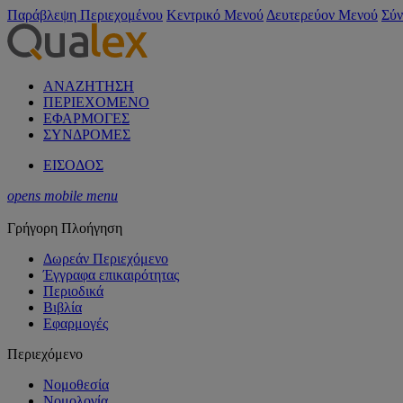
Παράβλεψη Περιεχομένου
Κεντρικό Μενού
Δευτερεύον Μενού
Σύν
ΑΝΑΖΗΤΗΣΗ
ΠΕΡΙΕΧΟΜΕΝΟ
ΕΦΑΡΜΟΓΕΣ
ΣΥΝΔΡΟΜΕΣ
ΕΙΣΟΔΟΣ
opens mobile menu
Γρήγορη Πλοήγηση
Δωρεάν Περιεχόμενο
Έγγραφα επικαιρότητας
Περιοδικά
Βιβλία
Εφαρμογές
Περιεχόμενο
Νομοθεσία
Νομολογία