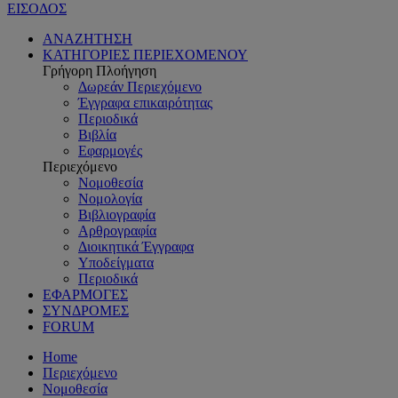
ΕΙΣΟΔΟΣ
ΑΝΑΖΗΤΗΣΗ
ΚΑΤΗΓΟΡΙΕΣ ΠΕΡΙΕΧΟΜΕΝΟΥ
Γρήγορη Πλοήγηση
Δωρεάν Περιεχόμενο
Έγγραφα επικαιρότητας
Περιοδικά
Βιβλία
Εφαρμογές
Περιεχόμενο
Νομοθεσία
Νομολογία
Βιβλιογραφία
Αρθρογραφία
Διοικητικά Έγγραφα
Υποδείγματα
Περιοδικά
ΕΦΑΡΜΟΓΕΣ
ΣΥΝΔΡΟΜΕΣ
FORUM
Home
Περιεχόμενο
Νομοθεσία