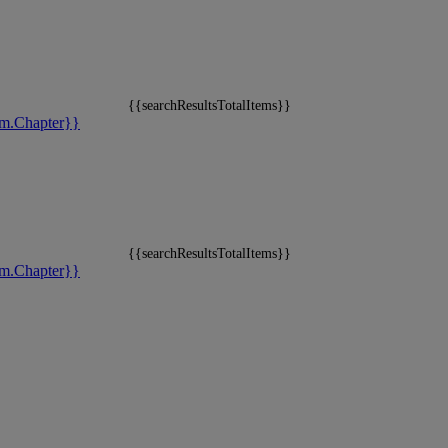
{{searchResultsTotalItems}}
m.Chapter}}
{{searchResultsTotalItems}}
m.Chapter}}