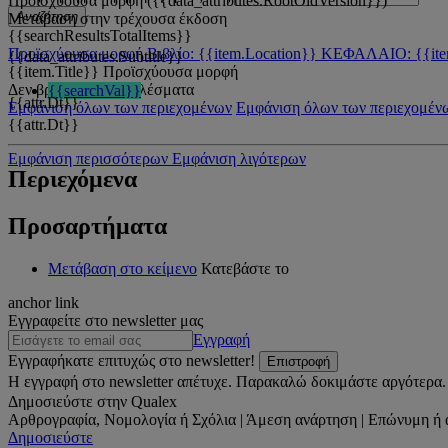
Προϊσχύουσα μορφή ({{data_attributes.RootOldVersion}})
Αναζήτηση
Μετάβαση στην τρέχουσα έκδοση
{{searchResultsTotalItems}}
Προϊσχύουσα μορφή
Βιβλίο: {{item.Location}}
ΚΕΦΑΛΑΙΟ: {{ite
{{data_attributes.Subtitle}}
{{item.Title}}
Προϊσχύουσα μορφή
Δεν βρέθηκαν αποτελέσματα
{{searchVal}}
{{attr.Dt}}
Εμφάνιση όλων των περιεχομένων
Εμφάνιση όλων των περιεχομέν
{{attr.Dt}}
Εμφάνιση περισσότερων
Εμφάνιση λιγότερων
Περιεχόμενα
Προσαρτήματα
Μετάβαση στο κείμενο
Κατεβάστε το
anchor link
Εγγραφείτε στο newsletter μας
Εγγραφή
Εγγραφήκατε επιτυχώς στο newsletter!
Επιστροφή
Η εγγραφή στο newsletter απέτυχε. Παρακαλώ δοκιμάστε αργότερα.
Δημοσιεύστε στην Qualex
Αρθρογραφία, Νομολογία ή Σχόλια | Άμεση ανάρτηση | Επώνυμη ή 
Δημοσιεύστε