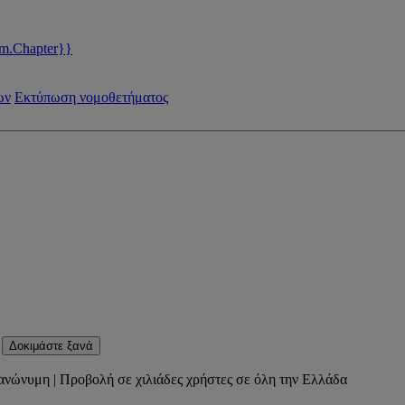
m.Chapter}}
ων
Εκτύπωση νομοθετήματος
Δοκιμάστε ξανά
ανώνυμη | Προβολή σε χιλιάδες χρήστες σε όλη την Ελλάδα