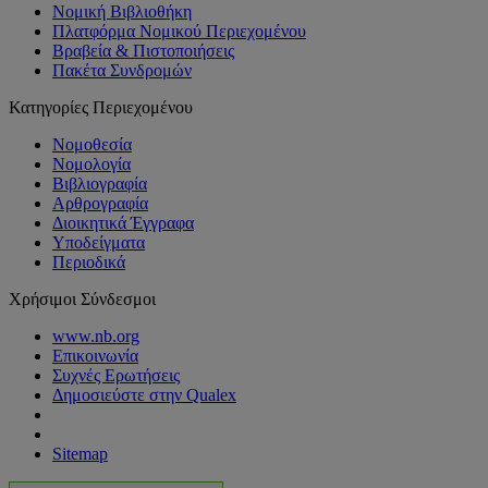
Νομική Βιβλιοθήκη
Πλατφόρμα Νομικού Περιεχομένου
Βραβεία & Πιστοποιήσεις
Πακέτα Συνδρομών
Κατηγορίες Περιεχομένου
Νομοθεσία
Νομολογία
Βιβλιογραφία
Αρθρογραφία
Διοικητικά Έγγραφα
Υποδείγματα
Περιοδικά
Χρήσιμοι Σύνδεσμοι
www.nb.org
Επικοινωνία
Συχνές Ερωτήσεις
Δημοσιεύστε στην Qualex
Sitemap