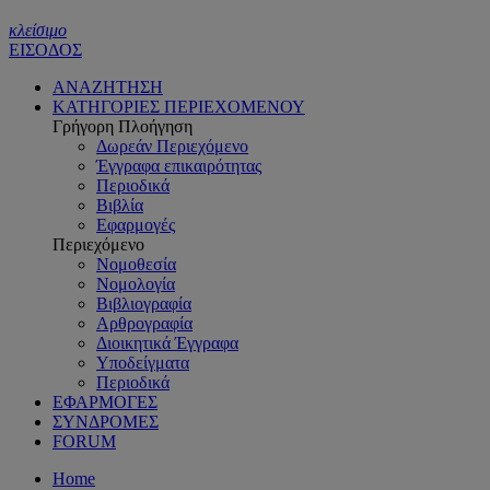
κλείσιμο
ΕΙΣΟΔΟΣ
ΑΝΑΖΗΤΗΣΗ
ΚΑΤΗΓΟΡΙΕΣ ΠΕΡΙΕΧΟΜΕΝΟΥ
Γρήγορη Πλοήγηση
Δωρεάν Περιεχόμενο
Έγγραφα επικαιρότητας
Περιοδικά
Βιβλία
Εφαρμογές
Περιεχόμενο
Νομοθεσία
Νομολογία
Βιβλιογραφία
Αρθρογραφία
Διοικητικά Έγγραφα
Υποδείγματα
Περιοδικά
ΕΦΑΡΜΟΓΕΣ
ΣΥΝΔΡΟΜΕΣ
FORUM
Home