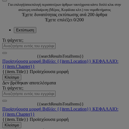
Για επιλογή/αποεπιλογή περισσοτέρων άρθρων ταυτόχρονα κάντε διπλό κλικ στην
ανώτερη υποδιαίρεση (Μέρος, Κεφάλαιο κλπ.) του νομοθετήματος
Έχετε δυνατότητας εκτύπωσης ανά 200 άρθρα
Έχετε επιλέξει
0
/200
Εκτύπωση
Τι ψάχνετε;
{{searchResultsTotalItems}}
Προϊσχύουσα μορφή
Βιβλίο: {{item.Location}}
ΚΕΦΑΛΑΙΟ:
{{item.Chapter}}
{{item.Title}}
Προϊσχύουσα μορφή
Κλείσιμο
Δεν βρέθηκαν αποτελέσματα
Τι ψάχνετε;
{{searchResultsTotalItems}}
Προϊσχύουσα μορφή
Βιβλίο: {{item.Location}}
ΚΕΦΑΛΑΙΟ:
{{item.Chapter}}
{{item.Title}}
Προϊσχύουσα μορφή
Κλείσιμο