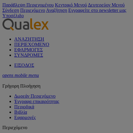
Παράβλεψη Περιεχομένου
Κεντρικό Μενού
Δευτερεύον Μενού
Σύνδεση
Περιεχόμενο
Αναζήτηση
Εγγραφείτε στο newsletter μας
Υποσέλιδο
ΑΝΑΖΗΤΗΣΗ
ΠΕΡΙΕΧΟΜΕΝΟ
ΕΦΑΡΜΟΓΕΣ
ΣΥΝΔΡΟΜΕΣ
ΕΙΣΟΔΟΣ
opens mobile menu
Γρήγορη Πλοήγηση
Δωρεάν Περιεχόμενο
Έγγραφα επικαιρότητας
Περιοδικά
Βιβλία
Εφαρμογές
Περιεχόμενο