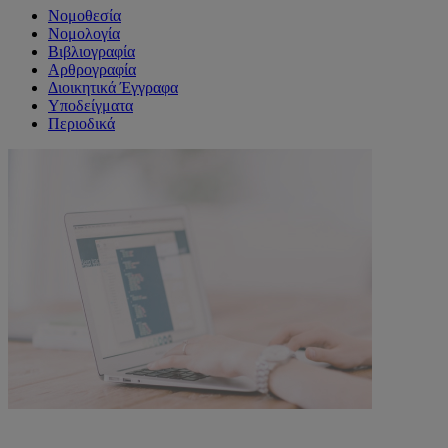
Νομοθεσία
Νομολογία
Βιβλιογραφία
Αρθρογραφία
Διοικητικά Έγγραφα
Υποδείγματα
Περιοδικά