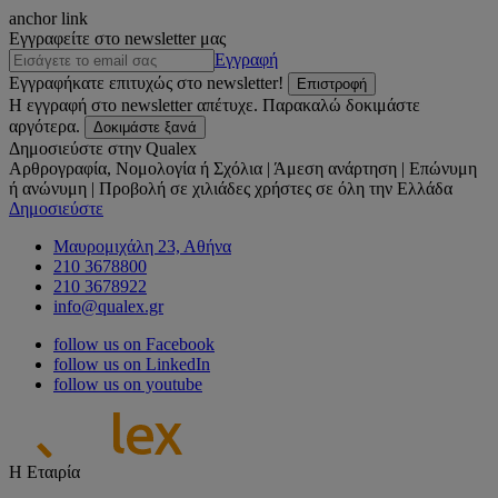
anchor link
Εγγραφείτε στο newsletter μας
Εγγραφή
Εγγραφήκατε επιτυχώς στο newsletter!
Επιστροφή
Η εγγραφή στο newsletter απέτυχε. Παρακαλώ δοκιμάστε
αργότερα.
Δοκιμάστε ξανά
Δημοσιεύστε στην Qualex
Αρθρογραφία, Νομολογία ή Σχόλια | Άμεση ανάρτηση | Επώνυμη
ή ανώνυμη | Προβολή σε χιλιάδες χρήστες σε όλη την Ελλάδα
Δημοσιεύστε
Μαυρομιχάλη 23, Αθήνα
210 3678800
210 3678922
info@qualex.gr
follow us on Facebook
follow us on LinkedIn
follow us on youtube
Η Εταιρία