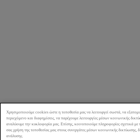
Χρησιμοποιούμε cookies ώστε η τοποθεσία μας να λειτουργεί σωστά, να εξατομ
περιεχόμενο και διαφημίσεις, να παρέχουμε λειτουργίες μέσων κοινωνικής δικτ
αναλύουμε την κυκλοφορία μας. Επίσης, κοινοποιούμε πληροφορίες σχετικά με 
σας χρήση της τοποθεσίας μας στους συνεργάτες μέσων κοινωνικής δικτύωσης, 
ανάλυσης.