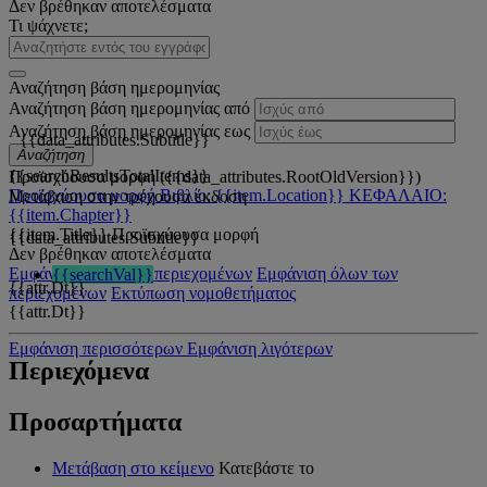
Δεν βρέθηκαν αποτελέσματα
Τι ψάχνετε;
Αναζήτηση βάση ημερομηνίας
Αναζήτηση βάση ημερομηνίας από
Αναζήτηση βάση ημερομηνίας εως
{{data_attributes.Subtitle}}
Αναζήτηση
{{searchResultsTotalItems}}
Προϊσχύουσα μορφή ({{data_attributes.RootOldVersion}})
Προϊσχύουσα μορφή
Βιβλίο: {{item.Location}}
ΚΕΦΑΛΑΙΟ:
Μετάβαση στην τρέχουσα έκδοση
{{item.Chapter}}
{{item.Title}}
Προϊσχύουσα μορφή
{{data_attributes.Subtitle}}
Δεν βρέθηκαν αποτελέσματα
Εμφάνιση όλων των περιεχομένων
Εμφάνιση όλων των
{{searchVal}}
{{attr.Dt}}
περιεχομένων
Εκτύπωση νομοθετήματος
{{attr.Dt}}
Εμφάνιση περισσότερων
Εμφάνιση λιγότερων
Περιεχόμενα
Προσαρτήματα
Μετάβαση στο κείμενο
Κατεβάστε το