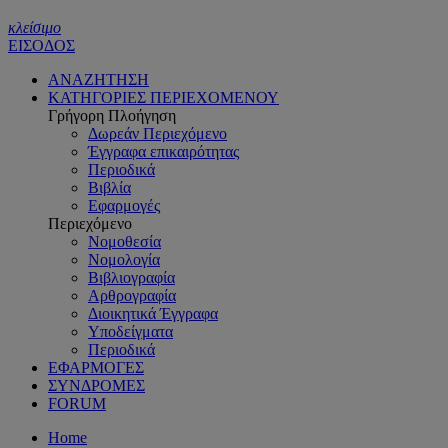
κλείσιμο
ΕΙΣΟΔΟΣ
ΑΝΑΖΗΤΗΣΗ
ΚΑΤΗΓΟΡΙΕΣ ΠΕΡΙΕΧΟΜΕΝΟΥ
Γρήγορη Πλοήγηση
Δωρεάν Περιεχόμενο
Έγγραφα επικαιρότητας
Περιοδικά
Βιβλία
Εφαρμογές
Περιεχόμενο
Νομοθεσία
Νομολογία
Βιβλιογραφία
Αρθρογραφία
Διοικητικά Έγγραφα
Υποδείγματα
Περιοδικά
ΕΦΑΡΜΟΓΕΣ
ΣΥΝΔΡΟΜΕΣ
FORUM
Home