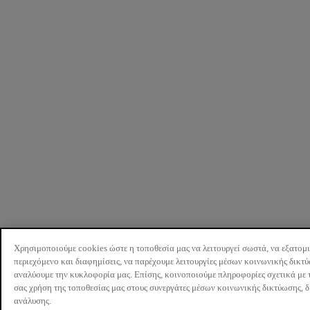
Χρησιμοποιούμε cookies ώστε η τοποθεσία μας να λειτουργεί σωστά, να εξατομ
περιεχόμενο και διαφημίσεις, να παρέχουμε λειτουργίες μέσων κοινωνικής δικτ
αναλύουμε την κυκλοφορία μας. Επίσης, κοινοποιούμε πληροφορίες σχετικά με 
σας χρήση της τοποθεσίας μας στους συνεργάτες μέσων κοινωνικής δικτύωσης, 
ανάλυσης.