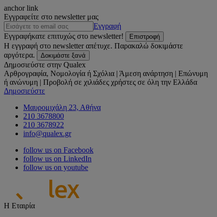
anchor link
Εγγραφείτε στο newsletter μας
Εγγραφή
Εγγραφήκατε επιτυχώς στο newsletter!
Επιστροφή
Η εγγραφή στο newsletter απέτυχε. Παρακαλώ δοκιμάστε
αργότερα.
Δοκιμάστε ξανά
Δημοσιεύστε στην Qualex
Αρθρογραφία, Νομολογία ή Σχόλια | Άμεση ανάρτηση | Επώνυμη
ή ανώνυμη | Προβολή σε χιλιάδες χρήστες σε όλη την Ελλάδα
Δημοσιεύστε
Μαυρομιχάλη 23, Αθήνα
210 3678800
210 3678922
info@qualex.gr
follow us on Facebook
follow us on LinkedIn
follow us on youtube
Η Εταιρία