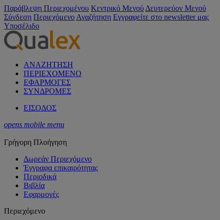
Παράβλεψη Περιεχομένου
Κεντρικό Μενού
Δευτερεύον Μενού
Σύνδεση
Περιεχόμενο
Αναζήτηση
Εγγραφείτε στο newsletter μας
Υποσέλιδο
ΑΝΑΖΗΤΗΣΗ
ΠΕΡΙΕΧΟΜΕΝΟ
ΕΦΑΡΜΟΓΕΣ
ΣΥΝΔΡΟΜΕΣ
ΕΙΣΟΔΟΣ
opens mobile menu
Γρήγορη Πλοήγηση
Δωρεάν Περιεχόμενο
Έγγραφα επικαιρότητας
Περιοδικά
Βιβλία
Εφαρμογές
Περιεχόμενο