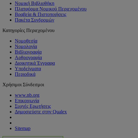
Νομική Βιβλιοθήκη
Πλατφόρμα Νομικού Περιεχομένου
Βραβεία & Πιστοποιήσεις
Πακέτα Συνδρομών
Κατηγορίες Περιεχομένου
Νομοθεσία
Νομολογία
Βιβλιογραφία
Αρθρογραφία
Διοικητικά Έγγραφα
Υποδείγματα
Περιοδικά
Χρήσιμοι Σύνδεσμοι
www.nb.org
Επικοινωνία
Συχνές Ερωτήσεις
Δημοσιεύστε στην Qualex
Sitemap