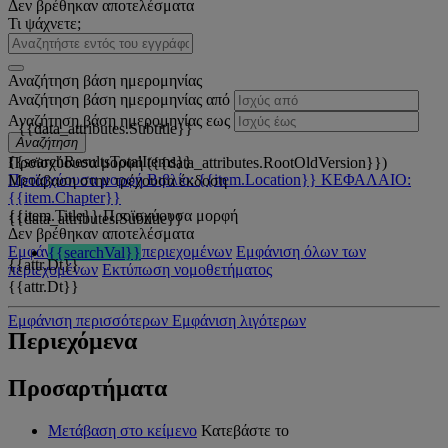
Δεν βρέθηκαν αποτελέσματα
Τι ψάχνετε;
Αναζήτηση βάση ημερομηνίας
Αναζήτηση βάση ημερομηνίας από
Αναζήτηση βάση ημερομηνίας εως
{{data_attributes.Subtitle}}
Αναζήτηση
{{searchResultsTotalItems}}
Προϊσχύουσα μορφή ({{data_attributes.RootOldVersion}})
Προϊσχύουσα μορφή
Βιβλίο: {{item.Location}}
ΚΕΦΑΛΑΙΟ:
Μετάβαση στην τρέχουσα έκδοση
{{item.Chapter}}
{{item.Title}}
Προϊσχύουσα μορφή
{{data_attributes.Subtitle}}
Δεν βρέθηκαν αποτελέσματα
Εμφάνιση όλων των περιεχομένων
Εμφάνιση όλων των
{{searchVal}}
{{attr.Dt}}
περιεχομένων
Εκτύπωση νομοθετήματος
{{attr.Dt}}
Εμφάνιση περισσότερων
Εμφάνιση λιγότερων
Περιεχόμενα
Προσαρτήματα
Μετάβαση στο κείμενο
Κατεβάστε το