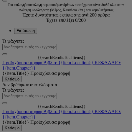
Για επιλογή/αποεπιλογή περισσοτέρων άρθρων ταυτόχρονα κάντε διπλό κλικ στην
ανώτερη υποδιαίρεση (Μέρος, Κεφάλαιο κλπ.) του νομοθετήματος
Έχετε δυνατότητας εκτύπωσης ανά 200 άρθρα
Έχετε επιλέξει
0
/200
Εκτύπωση
Τι ψάχνετε;
{{searchResultsTotalItems}}
Προϊσχύουσα μορφή
Βιβλίο: {{item.Location}}
ΚΕΦΑΛΑΙΟ:
{{item.Chapter}}
{{item.Title}}
Προϊσχύουσα μορφή
Κλείσιμο
Δεν βρέθηκαν αποτελέσματα
Τι ψάχνετε;
{{searchResultsTotalItems}}
Προϊσχύουσα μορφή
Βιβλίο: {{item.Location}}
ΚΕΦΑΛΑΙΟ:
{{item.Chapter}}
{{item.Title}}
Προϊσχύουσα μορφή
Κλείσιμο