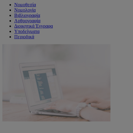
Νομοθεσία
Νομολογία
Βιβλιογραφία
Αρθρογραφία
Διοικητικά Έγγραφα
Υποδείγματα
Περιοδικά