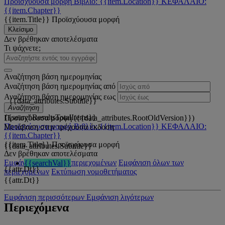
Προϊσχύουσα μορφή
Βιβλίο: {{item.Location}}
ΚΕΦΑΛΑΙΟ:
{{item.Chapter}}
{{item.Title}}
Προϊσχύουσα μορφή
Κλείσιμο
Δεν βρέθηκαν αποτελέσματα
Τι ψάχνετε;
Αναζήτηση βάση ημερομηνίας
Αναζήτηση βάση ημερομηνίας από
Αναζήτηση βάση ημερομηνίας εως
{{data_attributes.Subtitle}}
Αναζήτηση
{{searchResultsTotalItems}}
Προϊσχύουσα μορφή ({{data_attributes.RootOldVersion}})
Προϊσχύουσα μορφή
Βιβλίο: {{item.Location}}
ΚΕΦΑΛΑΙΟ:
Μετάβαση στην τρέχουσα έκδοση
{{item.Chapter}}
{{item.Title}}
Προϊσχύουσα μορφή
{{data_attributes.Subtitle}}
Δεν βρέθηκαν αποτελέσματα
Εμφάνιση όλων των περιεχομένων
Εμφάνιση όλων των
{{searchVal}}
{{attr.Dt}}
περιεχομένων
Εκτύπωση νομοθετήματος
{{attr.Dt}}
Εμφάνιση περισσότερων
Εμφάνιση λιγότερων
Περιεχόμενα