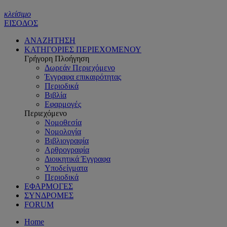
κλείσιμο
ΕΙΣΟΔΟΣ
ΑΝΑΖΗΤΗΣΗ
ΚΑΤΗΓΟΡΙΕΣ ΠΕΡΙΕΧΟΜΕΝΟΥ
Γρήγορη Πλοήγηση
Δωρεάν Περιεχόμενο
Έγγραφα επικαιρότητας
Περιοδικά
Βιβλία
Εφαρμογές
Περιεχόμενο
Νομοθεσία
Νομολογία
Βιβλιογραφία
Αρθρογραφία
Διοικητικά Έγγραφα
Υποδείγματα
Περιοδικά
ΕΦΑΡΜΟΓΕΣ
ΣΥΝΔΡΟΜΕΣ
FORUM
Home