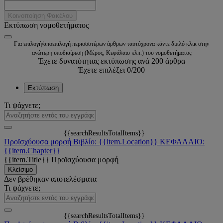
Κοινοποίηση Φακέλου
Εκτύπωση νομοθετήματος
Για επιλογή/αποεπιλογή περισσοτέρων άρθρων ταυτόχρονα κάντε διπλό κλικ στην
ανώτερη υποδιαίρεση (Μέρος, Κεφάλαιο κλπ.) του νομοθετήματος
Έχετε δυνατότητας εκτύπωσης ανά 200 άρθρα
Έχετε επιλέξει
0
/200
Εκτύπωση
Τι ψάχνετε;
{{searchResultsTotalItems}}
Προϊσχύουσα μορφή
Βιβλίο: {{item.Location}}
ΚΕΦΑΛΑΙΟ:
{{item.Chapter}}
{{item.Title}}
Προϊσχύουσα μορφή
Κλείσιμο
Δεν βρέθηκαν αποτελέσματα
Τι ψάχνετε;
{{searchResultsTotalItems}}