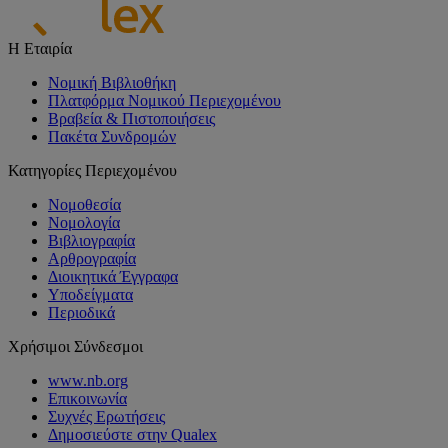
Η Εταιρία
Νομική Βιβλιοθήκη
Πλατφόρμα Νομικού Περιεχομένου
Βραβεία & Πιστοποιήσεις
Πακέτα Συνδρομών
Κατηγορίες Περιεχομένου
Νομοθεσία
Νομολογία
Βιβλιογραφία
Αρθρογραφία
Διοικητικά Έγγραφα
Υποδείγματα
Περιοδικά
Χρήσιμοι Σύνδεσμοι
www.nb.org
Επικοινωνία
Συχνές Ερωτήσεις
Δημοσιεύστε στην Qualex