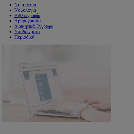
Νομοθεσία
Νομολογία
Βιβλιογραφία
Αρθρογραφία
Διοικητικά Έγγραφα
Υποδείγματα
Περιοδικά