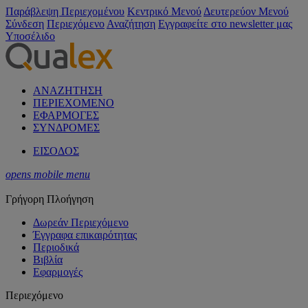
Παράβλεψη Περιεχομένου
Κεντρικό Μενού
Δευτερεύον Μενού
Σύνδεση
Περιεχόμενο
Αναζήτηση
Εγγραφείτε στο newsletter μας
Υποσέλιδο
ΑΝΑΖΗΤΗΣΗ
ΠΕΡΙΕΧΟΜΕΝΟ
ΕΦΑΡΜΟΓΕΣ
ΣΥΝΔΡΟΜΕΣ
ΕΙΣΟΔΟΣ
opens mobile menu
Γρήγορη Πλοήγηση
Δωρεάν Περιεχόμενο
Έγγραφα επικαιρότητας
Περιοδικά
Βιβλία
Εφαρμογές
Περιεχόμενο