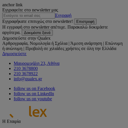
anchor link
Εγγραφείτε στο newsletter μας
Εγγραφή
Εγγραφήκατε επιτυχώς στο newsletter!
Επιστροφή
Η εγγραφή στο newsletter απέτυχε. Παρακαλώ δοκιμάστε
αργότερα.
Δοκιμάστε ξανά
Δημοσιεύστε στην Qualex
Αρθρογραφία, Νομολογία ή Σχόλια | Άμεση ανάρτηση | Επώνυμη
ή ανώνυμη | Προβολή σε χιλιάδες χρήστες σε όλη την Ελλάδα
Δημοσιεύστε
Μαυρομιχάλη 23, Αθήνα
210 3678800
210 3678922
info@qualex.gr
follow us on Facebook
follow us on LinkedIn
follow us on youtube
Η Εταιρία