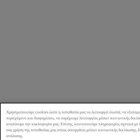
Χρησιμοποιούμε cookies ώστε η τοποθεσία μας να λειτουργεί σωστά, να εξατομ
περιεχόμενο και διαφημίσεις, να παρέχουμε λειτουργίες μέσων κοινωνικής δικτ
αναλύουμε την κυκλοφορία μας. Επίσης, κοινοποιούμε πληροφορίες σχετικά με 
σας χρήση της τοποθεσίας μας στους συνεργάτες μέσων κοινωνικής δικτύωσης, 
ανάλυσης.