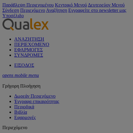
Παράβλεψη Περιεχομένου
Κεντρικό Μενού
Δευτερεύον Μενού
Σύνδεση
Περιεχόμενο
Αναζήτηση
Εγγραφείτε στο newsletter μας
Υποσέλιδο
ΑΝΑΖΗΤΗΣΗ
ΠΕΡΙΕΧΟΜΕΝΟ
ΕΦΑΡΜΟΓΕΣ
ΣΥΝΔΡΟΜΕΣ
ΕΙΣΟΔΟΣ
opens mobile menu
Γρήγορη Πλοήγηση
Δωρεάν Περιεχόμενο
Έγγραφα επικαιρότητας
Περιοδικά
Βιβλία
Εφαρμογές
Περιεχόμενο