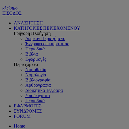
κλείσιμο
ΕΙΣΟΔΟΣ
ΑΝΑΖΗΤΗΣΗ
ΚΑΤΗΓΟΡΙΕΣ ΠΕΡΙΕΧΟΜΕΝΟΥ
Γρήγορη Πλοήγηση
Δωρεάν Περιεχόμενο
Έγγραφα επικαιρότητας
Περιοδικά
Βιβλία
Εφαρμογές
Περιεχόμενο
Νομοθεσία
Νομολογία
Βιβλιογραφία
Αρθρογραφία
Διοικητικά Έγγραφα
Υποδείγματα
Περιοδικά
ΕΦΑΡΜΟΓΕΣ
ΣΥΝΔΡΟΜΕΣ
FORUM
Home