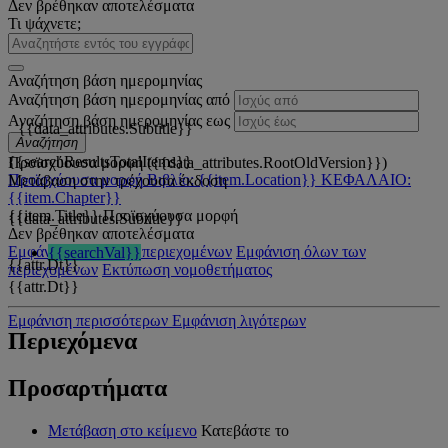
Δεν βρέθηκαν αποτελέσματα
Τι ψάχνετε;
Αναζήτηση βάση ημερομηνίας
Αναζήτηση βάση ημερομηνίας από
Αναζήτηση βάση ημερομηνίας εως
{{data_attributes.Subtitle}}
Αναζήτηση
{{searchResultsTotalItems}}
Προϊσχύουσα μορφή ({{data_attributes.RootOldVersion}})
Προϊσχύουσα μορφή
Βιβλίο: {{item.Location}}
ΚΕΦΑΛΑΙΟ:
Μετάβαση στην τρέχουσα έκδοση
{{item.Chapter}}
{{item.Title}}
Προϊσχύουσα μορφή
{{data_attributes.Subtitle}}
Δεν βρέθηκαν αποτελέσματα
Εμφάνιση όλων των περιεχομένων
Εμφάνιση όλων των
{{searchVal}}
{{attr.Dt}}
περιεχομένων
Εκτύπωση νομοθετήματος
{{attr.Dt}}
Εμφάνιση περισσότερων
Εμφάνιση λιγότερων
Περιεχόμενα
Προσαρτήματα
Μετάβαση στο κείμενο
Κατεβάστε το