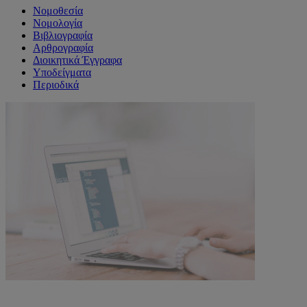
Νομοθεσία
Νομολογία
Βιβλιογραφία
Αρθρογραφία
Διοικητικά Έγγραφα
Υποδείγματα
Περιοδικά