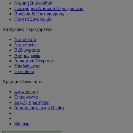
Νομική Βιβλιοθήκη
Πλατφόρμα Νομικού Περιεχομένου
Βραβεία & Πιστοποιήσεις
Πακέτα Συνδρομών
Κατηγορίες Περιεχομένου
Νομοθεσία
Νομολογία
Βιβλιογραφία
Αρθρογραφία
Διοικητικά Έγγραφα
Υποδείγματα
Περιοδικά
Χρήσιμοι Σύνδεσμοι
www.nb.org
Επικοινωνία
Συχνές Ερωτήσεις
Δημοσιεύστε στην Qualex
Sitemap