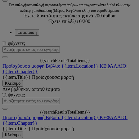
Για επιλογή/αποεπιλογή περισσοτέρων άρθρων ταυτόχρονα κάντε διπλό κλικ στην
ανώτερη υποδιαίρεση (Μέρος, Κεφάλαιο κλπ.) του νομοθετήματος
Έχετε δυνατότητας εκτύπωσης ανά 200 άρθρα
Έχετε επιλέξει
0
/200
Εκτύπωση
Τι ψάχνετε;
{{searchResultsTotalItems}}
Προϊσχύουσα μορφή
Βιβλίο: {{item.Location}}
ΚΕΦΑΛΑΙΟ:
{{item.Chapter}}
{{item.Title}}
Προϊσχύουσα μορφή
Κλείσιμο
Δεν βρέθηκαν αποτελέσματα
Τι ψάχνετε;
{{searchResultsTotalItems}}
Προϊσχύουσα μορφή
Βιβλίο: {{item.Location}}
ΚΕΦΑΛΑΙΟ:
{{item.Chapter}}
{{item.Title}}
Προϊσχύουσα μορφή
Κλείσιμο