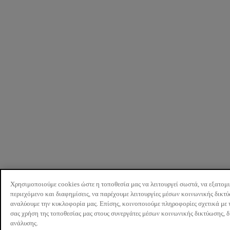
Χρησιμοποιούμε cookies ώστε η τοποθεσία μας να λειτουργεί σωστά, να εξατομ
περιεχόμενο και διαφημίσεις, να παρέχουμε λειτουργίες μέσων κοινωνικής δικτ
αναλύουμε την κυκλοφορία μας. Επίσης, κοινοποιούμε πληροφορίες σχετικά με 
σας χρήση της τοποθεσίας μας στους συνεργάτες μέσων κοινωνικής δικτύωσης, 
ανάλυσης.