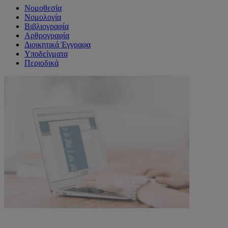
Νομοθεσία
Νομολογία
Βιβλιογραφία
Αρθρογραφία
Διοικητικά Έγγραφα
Υποδείγματα
Περιοδικά