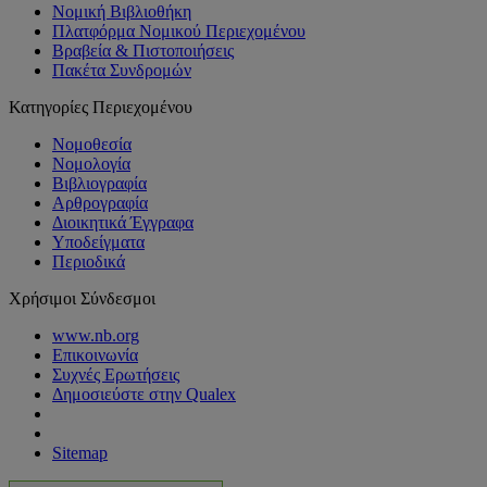
Νομική Βιβλιοθήκη
Πλατφόρμα Νομικού Περιεχομένου
Βραβεία & Πιστοποιήσεις
Πακέτα Συνδρομών
Κατηγορίες Περιεχομένου
Νομοθεσία
Νομολογία
Βιβλιογραφία
Αρθρογραφία
Διοικητικά Έγγραφα
Υποδείγματα
Περιοδικά
Χρήσιμοι Σύνδεσμοι
www.nb.org
Επικοινωνία
Συχνές Ερωτήσεις
Δημοσιεύστε στην Qualex
Sitemap