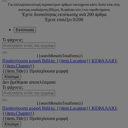
Για επιλογή/αποεπιλογή περισσοτέρων άρθρων ταυτόχρονα κάντε διπλό κλικ στην
ανώτερη υποδιαίρεση (Μέρος, Κεφάλαιο κλπ.) του νομοθετήματος
Έχετε δυνατότητας εκτύπωσης ανά 200 άρθρα
Έχετε επιλέξει
0
/200
Εκτύπωση
Τι ψάχνετε;
{{searchResultsTotalItems}}
Προϊσχύουσα μορφή
Βιβλίο: {{item.Location}}
ΚΕΦΑΛΑΙΟ:
{{item.Chapter}}
{{item.Title}}
Προϊσχύουσα μορφή
Κλείσιμο
Δεν βρέθηκαν αποτελέσματα
Τι ψάχνετε;
{{searchResultsTotalItems}}
Προϊσχύουσα μορφή
Βιβλίο: {{item.Location}}
ΚΕΦΑΛΑΙΟ:
{{item.Chapter}}
{{item.Title}}
Προϊσχύουσα μορφή
Κλείσιμο