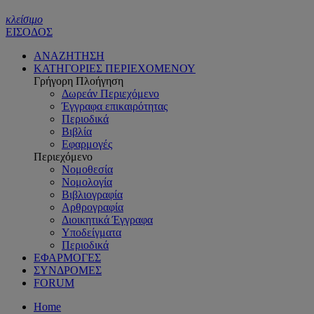
κλείσιμο
ΕΙΣΟΔΟΣ
ΑΝΑΖΗΤΗΣΗ
ΚΑΤΗΓΟΡΙΕΣ ΠΕΡΙΕΧΟΜΕΝΟΥ
Γρήγορη Πλοήγηση
Δωρεάν Περιεχόμενο
Έγγραφα επικαιρότητας
Περιοδικά
Βιβλία
Εφαρμογές
Περιεχόμενο
Νομοθεσία
Νομολογία
Βιβλιογραφία
Αρθρογραφία
Διοικητικά Έγγραφα
Υποδείγματα
Περιοδικά
ΕΦΑΡΜΟΓΕΣ
ΣΥΝΔΡΟΜΕΣ
FORUM
Home