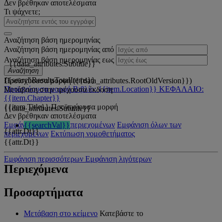
Δεν βρέθηκαν αποτελέσματα
Τι ψάχνετε;
Αναζήτηση βάση ημερομηνίας
Αναζήτηση βάση ημερομηνίας από
Αναζήτηση βάση ημερομηνίας εως
{{data_attributes.Subtitle}}
Αναζήτηση
{{searchResultsTotalItems}}
Προϊσχύουσα μορφή ({{data_attributes.RootOldVersion}})
Προϊσχύουσα μορφή
Βιβλίο: {{item.Location}}
ΚΕΦΑΛΑΙΟ:
Μετάβαση στην τρέχουσα έκδοση
{{item.Chapter}}
{{item.Title}}
Προϊσχύουσα μορφή
{{data_attributes.Subtitle}}
Δεν βρέθηκαν αποτελέσματα
Εμφάνιση όλων των περιεχομένων
Εμφάνιση όλων των
{{searchVal}}
{{attr.Dt}}
περιεχομένων
Εκτύπωση νομοθετήματος
{{attr.Dt}}
Εμφάνιση περισσότερων
Εμφάνιση λιγότερων
Περιεχόμενα
Προσαρτήματα
Μετάβαση στο κείμενο
Κατεβάστε το