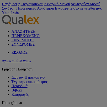
Παράβλεψη Περιεχομένου
Κεντρικό Μενού
Δευτερεύον Μενού
Σύνδεση
Περιεχόμενο
Αναζήτηση
Εγγραφείτε στο newsletter μας
Υποσέλιδο
ΑΝΑΖΗΤΗΣΗ
ΠΕΡΙΕΧΟΜΕΝΟ
ΕΦΑΡΜΟΓΕΣ
ΣΥΝΔΡΟΜΕΣ
ΕΙΣΟΔΟΣ
opens mobile menu
Γρήγορη Πλοήγηση
Δωρεάν Περιεχόμενο
Έγγραφα επικαιρότητας
Περιοδικά
Βιβλία
Εφαρμογές
Περιεχόμενο