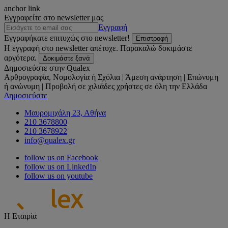
anchor link
Εγγραφείτε στο newsletter μας
Εγγραφή
Εγγραφήκατε επιτυχώς στο newsletter!
Επιστροφή
Η εγγραφή στο newsletter απέτυχε. Παρακαλώ δοκιμάστε
αργότερα.
Δοκιμάστε ξανά
Δημοσιεύστε στην Qualex
Αρθρογραφία, Νομολογία ή Σχόλια | Άμεση ανάρτηση | Επώνυμη
ή ανώνυμη | Προβολή σε χιλιάδες χρήστες σε όλη την Ελλάδα
Δημοσιεύστε
Μαυρομιχάλη 23, Αθήνα
210 3678800
210 3678922
info@qualex.gr
follow us on Facebook
follow us on LinkedIn
follow us on youtube
Η Εταιρία