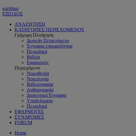
κλείσιμο
ΕΙΣΟΔΟΣ
ΑΝΑΖΗΤΗΣΗ
ΚΑΤΗΓΟΡΙΕΣ ΠΕΡΙΕΧΟΜΕΝΟΥ
Γρήγορη Πλοήγηση
Δωρεάν Περιεχόμενο
Έγγραφα επικαιρότητας
Περιοδικά
Βιβλία
Εφαρμογές
Περιεχόμενο
Νομοθεσία
Νομολογία
Βιβλιογραφία
Αρθρογραφία
Διοικητικά Έγγραφα
Υποδείγματα
Περιοδικά
ΕΦΑΡΜΟΓΕΣ
ΣΥΝΔΡΟΜΕΣ
FORUM
Home