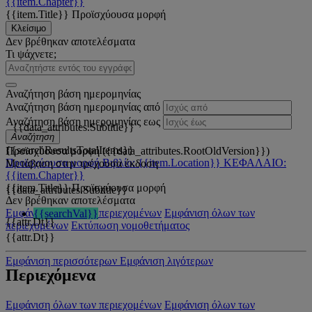
{{item.Chapter}}
{{item.Title}}
Προϊσχύουσα μορφή
Κλείσιμο
Δεν βρέθηκαν αποτελέσματα
Τι ψάχνετε;
Αναζήτηση βάση ημερομηνίας
Αναζήτηση βάση ημερομηνίας από
Αναζήτηση βάση ημερομηνίας εως
{{data_attributes.Subtitle}}
Αναζήτηση
{{searchResultsTotalItems}}
Προϊσχύουσα μορφή ({{data_attributes.RootOldVersion}})
Προϊσχύουσα μορφή
Βιβλίο: {{item.Location}}
ΚΕΦΑΛΑΙΟ:
Μετάβαση στην τρέχουσα έκδοση
{{item.Chapter}}
{{item.Title}}
Προϊσχύουσα μορφή
{{data_attributes.Subtitle}}
Δεν βρέθηκαν αποτελέσματα
Εμφάνιση όλων των περιεχομένων
Εμφάνιση όλων των
{{searchVal}}
{{attr.Dt}}
περιεχομένων
Εκτύπωση νομοθετήματος
{{attr.Dt}}
Εμφάνιση περισσότερων
Εμφάνιση λιγότερων
Περιεχόμενα
Εμφάνιση όλων των περιεχομένων
Εμφάνιση όλων των