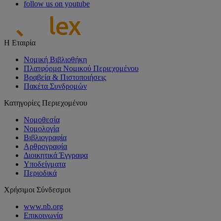
follow us on youtube
Η Εταιρία
Νομική Βιβλιοθήκη
Πλατφόρμα Νομικού Περιεχομένου
Βραβεία & Πιστοποιήσεις
Πακέτα Συνδρομών
Κατηγορίες Περιεχομένου
Νομοθεσία
Νομολογία
Βιβλιογραφία
Αρθρογραφία
Διοικητικά Έγγραφα
Υποδείγματα
Περιοδικά
Χρήσιμοι Σύνδεσμοι
www.nb.org
Επικοινωνία