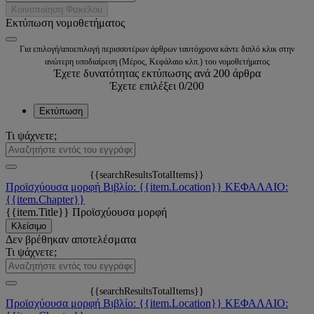
Κοινοποίηση Φακέλου
Εκτύπωση νομοθετήματος
Για επιλογή/αποεπιλογή περισσοτέρων άρθρων ταυτόχρονα κάντε διπλό κλικ στην
ανώτερη υποδιαίρεση (Μέρος, Κεφάλαιο κλπ.) του νομοθετήματος
Έχετε δυνατότητας εκτύπωσης ανά 200 άρθρα
Έχετε επιλέξει
0
/200
Εκτύπωση
Τι ψάχνετε;
{{searchResultsTotalItems}}
Προϊσχύουσα μορφή
Βιβλίο: {{item.Location}}
ΚΕΦΑΛΑΙΟ:
{{item.Chapter}}
{{item.Title}}
Προϊσχύουσα μορφή
Κλείσιμο
Δεν βρέθηκαν αποτελέσματα
Τι ψάχνετε;
{{searchResultsTotalItems}}
Προϊσχύουσα μορφή
Βιβλίο: {{item.Location}}
ΚΕΦΑΛΑΙΟ: