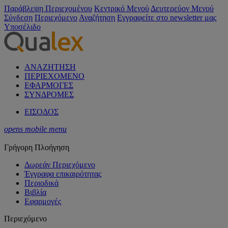
Παράβλεψη Περιεχομένου
Κεντρικό Μενού
Δευτερεύον Μενού
Σύνδεση
Περιεχόμενο
Αναζήτηση
Εγγραφείτε στο newsletter μας
Υποσέλιδο
ΑΝΑΖΗΤΗΣΗ
ΠΕΡΙΕΧΟΜΕΝΟ
ΕΦΑΡΜΟΓΕΣ
ΣΥΝΔΡΟΜΕΣ
ΕΙΣΟΔΟΣ
opens mobile menu
Γρήγορη Πλοήγηση
Δωρεάν Περιεχόμενο
Έγγραφα επικαιρότητας
Περιοδικά
Βιβλία
Εφαρμογές
Περιεχόμενο