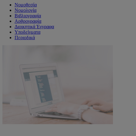
Νομοθεσία
Νομολογία
Βιβλιογραφία
Αρθρογραφία
Διοικητικά Έγγραφα
Υποδείγματα
Περιοδικά