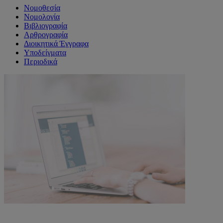
Νομοθεσία
Νομολογία
Βιβλιογραφία
Αρθρογραφία
Διοικητικά Έγγραφα
Υποδείγματα
Περιοδικά