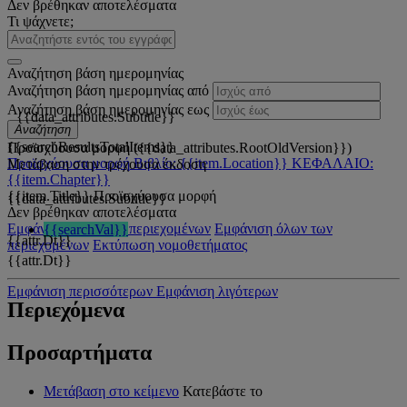
Δεν βρέθηκαν αποτελέσματα
Τι ψάχνετε;
Αναζήτηση βάση ημερομηνίας
Αναζήτηση βάση ημερομηνίας από
Αναζήτηση βάση ημερομηνίας εως
{{data_attributes.Subtitle}}
Αναζήτηση
{{searchResultsTotalItems}}
Προϊσχύουσα μορφή ({{data_attributes.RootOldVersion}})
Προϊσχύουσα μορφή
Βιβλίο: {{item.Location}}
ΚΕΦΑΛΑΙΟ:
Μετάβαση στην τρέχουσα έκδοση
{{item.Chapter}}
{{item.Title}}
Προϊσχύουσα μορφή
{{data_attributes.Subtitle}}
Δεν βρέθηκαν αποτελέσματα
Εμφάνιση όλων των περιεχομένων
Εμφάνιση όλων των
{{searchVal}}
{{attr.Dt}}
περιεχομένων
Εκτύπωση νομοθετήματος
{{attr.Dt}}
Εμφάνιση περισσότερων
Εμφάνιση λιγότερων
Περιεχόμενα
Προσαρτήματα
Μετάβαση στο κείμενο
Κατεβάστε το