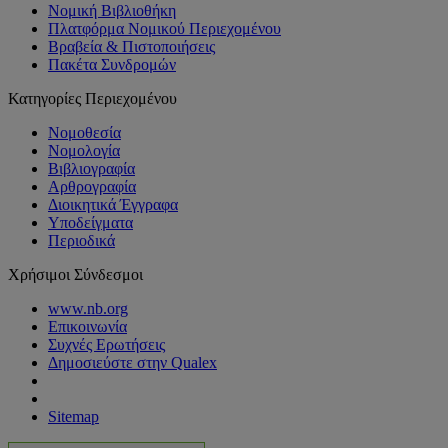
Νομική Βιβλιοθήκη
Πλατφόρμα Νομικού Περιεχομένου
Βραβεία & Πιστοποιήσεις
Πακέτα Συνδρομών
Κατηγορίες Περιεχομένου
Νομοθεσία
Νομολογία
Βιβλιογραφία
Αρθρογραφία
Διοικητικά Έγγραφα
Υποδείγματα
Περιοδικά
Χρήσιμοι Σύνδεσμοι
www.nb.org
Επικοινωνία
Συχνές Ερωτήσεις
Δημοσιεύστε στην Qualex
Sitemap