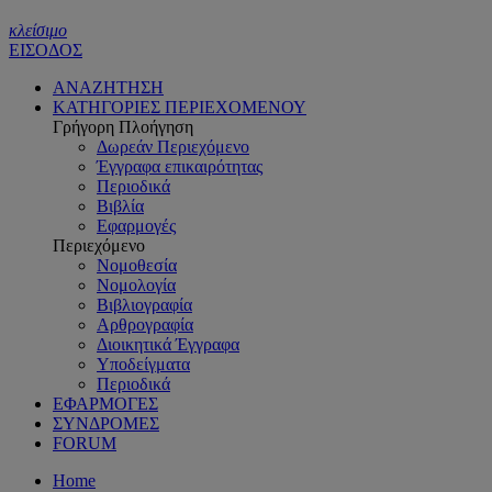
κλείσιμο
ΕΙΣΟΔΟΣ
ΑΝΑΖΗΤΗΣΗ
ΚΑΤΗΓΟΡΙΕΣ ΠΕΡΙΕΧΟΜΕΝΟΥ
Γρήγορη Πλοήγηση
Δωρεάν Περιεχόμενο
Έγγραφα επικαιρότητας
Περιοδικά
Βιβλία
Εφαρμογές
Περιεχόμενο
Νομοθεσία
Νομολογία
Βιβλιογραφία
Αρθρογραφία
Διοικητικά Έγγραφα
Υποδείγματα
Περιοδικά
ΕΦΑΡΜΟΓΕΣ
ΣΥΝΔΡΟΜΕΣ
FORUM
Home