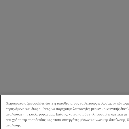
Χρησιμοποιούμε cookies ώστε η τοποθεσία μας να λειτουργεί σωστά, να εξατομ
περιεχόμενο και διαφημίσεις, να παρέχουμε λειτουργίες μέσων κοινωνικής δικτ
αναλύουμε την κυκλοφορία μας. Επίσης, κοινοποιούμε πληροφορίες σχετικά με 
σας χρήση της τοποθεσίας μας στους συνεργάτες μέσων κοινωνικής δικτύωσης, 
ανάλυσης.