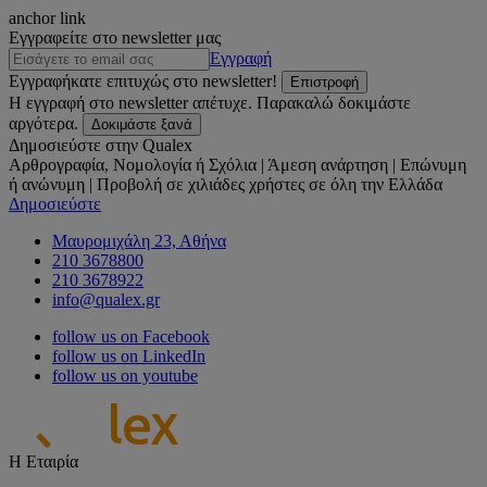
anchor link
Εγγραφείτε στο newsletter μας
Εγγραφή
Εγγραφήκατε επιτυχώς στο newsletter!
Επιστροφή
Η εγγραφή στο newsletter απέτυχε. Παρακαλώ δοκιμάστε
αργότερα.
Δοκιμάστε ξανά
Δημοσιεύστε στην Qualex
Αρθρογραφία, Νομολογία ή Σχόλια | Άμεση ανάρτηση | Επώνυμη
ή ανώνυμη | Προβολή σε χιλιάδες χρήστες σε όλη την Ελλάδα
Δημοσιεύστε
Μαυρομιχάλη 23, Αθήνα
210 3678800
210 3678922
info@qualex.gr
follow us on Facebook
follow us on LinkedIn
follow us on youtube
Η Εταιρία