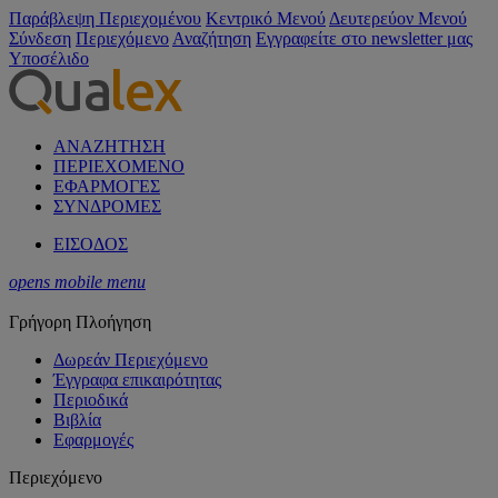
Παράβλεψη Περιεχομένου
Κεντρικό Μενού
Δευτερεύον Μενού
Σύνδεση
Περιεχόμενο
Αναζήτηση
Εγγραφείτε στο newsletter μας
Υποσέλιδο
ΑΝΑΖΗΤΗΣΗ
ΠΕΡΙΕΧΟΜΕΝΟ
ΕΦΑΡΜΟΓΕΣ
ΣΥΝΔΡΟΜΕΣ
ΕΙΣΟΔΟΣ
opens mobile menu
Γρήγορη Πλοήγηση
Δωρεάν Περιεχόμενο
Έγγραφα επικαιρότητας
Περιοδικά
Βιβλία
Εφαρμογές
Περιεχόμενο