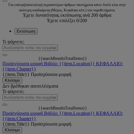
Για επιλογή/αποεπιλογή περισσοτέρων άρθρων ταυτόχρονα κάντε διπλό κλικ στην
ανώτερη υποδιαίρεση (Μέρος, Κεφάλαιο κλπ.) του νομοθετήματος
Έχετε δυνατότητας εκτύπωσης ανά 200 άρθρα
Έχετε επιλέξει
0
/200
Εκτύπωση
Τι ψάχνετε;
{{searchResultsTotalItems}}
Προϊσχύουσα μορφή
Βιβλίο: {{item.Location}}
ΚΕΦΑΛΑΙΟ:
{{item.Chapter}}
{{item.Title}}
Προϊσχύουσα μορφή
Κλείσιμο
Δεν βρέθηκαν αποτελέσματα
Τι ψάχνετε;
{{searchResultsTotalItems}}
Προϊσχύουσα μορφή
Βιβλίο: {{item.Location}}
ΚΕΦΑΛΑΙΟ:
{{item.Chapter}}
{{item.Title}}
Προϊσχύουσα μορφή
Κλείσιμο