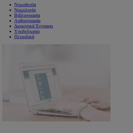
Νομοθεσία
Νομολογία
Βιβλιογραφία
Αρθρογραφία
Διοικητικά Έγγραφα
Υποδείγματα
Περιοδικά