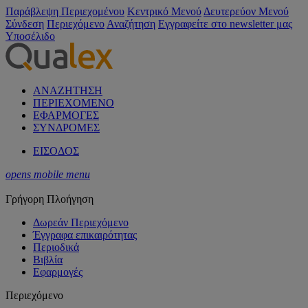
Παράβλεψη Περιεχομένου
Κεντρικό Μενού
Δευτερεύον Μενού
Σύνδεση
Περιεχόμενο
Αναζήτηση
Εγγραφείτε στο newsletter μας
Υποσέλιδο
ΑΝΑΖΗΤΗΣΗ
ΠΕΡΙΕΧΟΜΕΝΟ
ΕΦΑΡΜΟΓΕΣ
ΣΥΝΔΡΟΜΕΣ
ΕΙΣΟΔΟΣ
opens mobile menu
Γρήγορη Πλοήγηση
Δωρεάν Περιεχόμενο
Έγγραφα επικαιρότητας
Περιοδικά
Βιβλία
Εφαρμογές
Περιεχόμενο