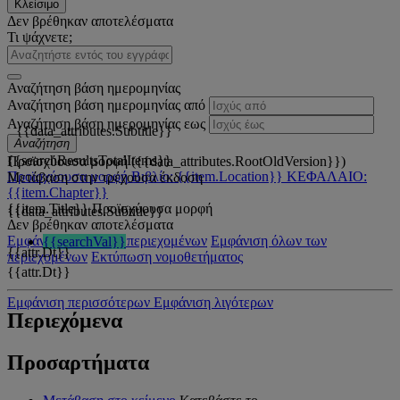
Κλείσιμο
Δεν βρέθηκαν αποτελέσματα
Τι ψάχνετε;
Αναζήτηση βάση ημερομηνίας
Αναζήτηση βάση ημερομηνίας από
Αναζήτηση βάση ημερομηνίας εως
{{data_attributes.Subtitle}}
Αναζήτηση
{{searchResultsTotalItems}}
Προϊσχύουσα μορφή ({{data_attributes.RootOldVersion}})
Προϊσχύουσα μορφή
Βιβλίο: {{item.Location}}
ΚΕΦΑΛΑΙΟ:
Μετάβαση στην τρέχουσα έκδοση
{{item.Chapter}}
{{item.Title}}
Προϊσχύουσα μορφή
{{data_attributes.Subtitle}}
Δεν βρέθηκαν αποτελέσματα
Εμφάνιση όλων των περιεχομένων
Εμφάνιση όλων των
{{searchVal}}
{{attr.Dt}}
περιεχομένων
Εκτύπωση νομοθετήματος
{{attr.Dt}}
Εμφάνιση περισσότερων
Εμφάνιση λιγότερων
Περιεχόμενα
Προσαρτήματα