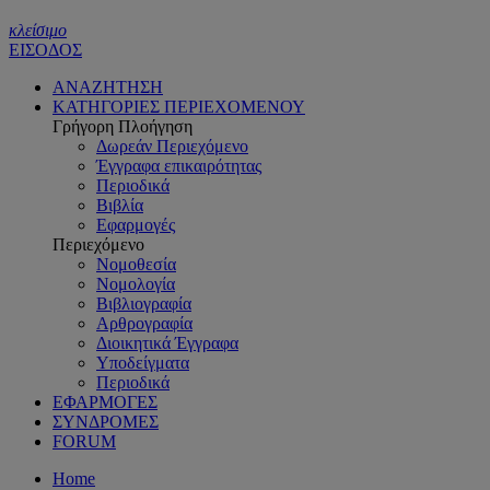
κλείσιμο
ΕΙΣΟΔΟΣ
ΑΝΑΖΗΤΗΣΗ
ΚΑΤΗΓΟΡΙΕΣ ΠΕΡΙΕΧΟΜΕΝΟΥ
Γρήγορη Πλοήγηση
Δωρεάν Περιεχόμενο
Έγγραφα επικαιρότητας
Περιοδικά
Βιβλία
Εφαρμογές
Περιεχόμενο
Νομοθεσία
Νομολογία
Βιβλιογραφία
Αρθρογραφία
Διοικητικά Έγγραφα
Υποδείγματα
Περιοδικά
ΕΦΑΡΜΟΓΕΣ
ΣΥΝΔΡΟΜΕΣ
FORUM
Home