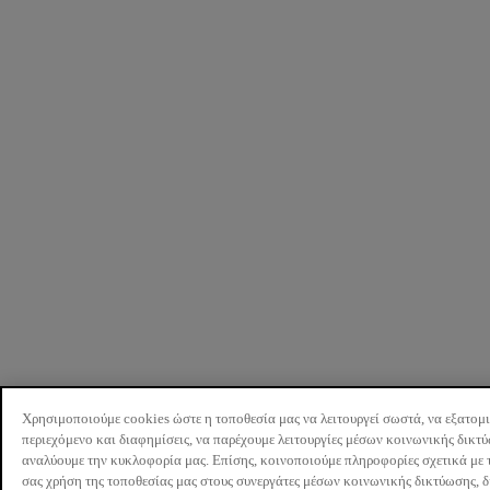
Χρησιμοποιούμε cookies ώστε η τοποθεσία μας να λειτουργεί σωστά, να εξατομ
περιεχόμενο και διαφημίσεις, να παρέχουμε λειτουργίες μέσων κοινωνικής δικτ
αναλύουμε την κυκλοφορία μας. Επίσης, κοινοποιούμε πληροφορίες σχετικά με 
σας χρήση της τοποθεσίας μας στους συνεργάτες μέσων κοινωνικής δικτύωσης, 