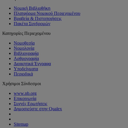
Νομική Βιβλιοθήκη
Πλατφόρμα Νομικού Περιεχομένου
Βραβεία & Πιστοποιήσεις
Πακέτα Συνδρομών
Κατηγορίες Περιεχομένου
Νομοθεσία
Νομολογία
Βιβλιογραφία
Αρθρογραφία
Διοικητικά Έγγραφα
Υποδείγματα
Περιοδικά
Χρήσιμοι Σύνδεσμοι
www.nb.org
Επικοινωνία
Συχνές Ερωτήσεις
Δημοσιεύστε στην Qualex
Sitemap