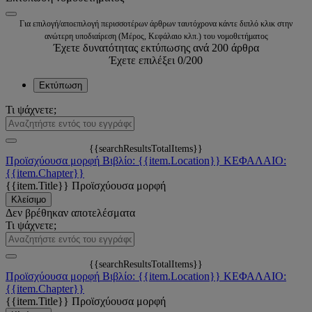
Για επιλογή/αποεπιλογή περισσοτέρων άρθρων ταυτόχρονα κάντε διπλό κλικ στην
ανώτερη υποδιαίρεση (Μέρος, Κεφάλαιο κλπ.) του νομοθετήματος
Έχετε δυνατότητας εκτύπωσης ανά 200 άρθρα
Έχετε επιλέξει
0
/200
Εκτύπωση
Τι ψάχνετε;
{{searchResultsTotalItems}}
Προϊσχύουσα μορφή
Βιβλίο: {{item.Location}}
ΚΕΦΑΛΑΙΟ:
{{item.Chapter}}
{{item.Title}}
Προϊσχύουσα μορφή
Κλείσιμο
Δεν βρέθηκαν αποτελέσματα
Τι ψάχνετε;
{{searchResultsTotalItems}}
Προϊσχύουσα μορφή
Βιβλίο: {{item.Location}}
ΚΕΦΑΛΑΙΟ:
{{item.Chapter}}
{{item.Title}}
Προϊσχύουσα μορφή