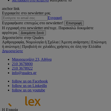
Μετάβαση στο κείμενο
Κατεβάστε το
anchor link
Εγγραφείτε στο newsletter μας
Εγγραφή
Εγγραφήκατε επιτυχώς στο newsletter!
Επιστροφή
Η εγγραφή στο newsletter απέτυχε. Παρακαλώ δοκιμάστε
αργότερα.
Δοκιμάστε ξανά
Δημοσιεύστε στην Qualex
Αρθρογραφία, Νομολογία ή Σχόλια | Άμεση ανάρτηση | Επώνυμη
ή ανώνυμη | Προβολή σε χιλιάδες χρήστες σε όλη την Ελλάδα
Δημοσιεύστε
Μαυρομιχάλη 23, Αθήνα
210 3678800
210 3678922
info@qualex.gr
follow us on Facebook
follow us on LinkedIn
follow us on youtube
Η Εταιρία