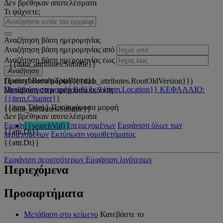
Δεν βρέθηκαν αποτελέσματα
Τι ψάχνετε;
Αναζήτηση βάση ημερομηνίας
Αναζήτηση βάση ημερομηνίας από
Αναζήτηση βάση ημερομηνίας εως
{{data_attributes.Subtitle}}
Αναζήτηση
{{searchResultsTotalItems}}
Προϊσχύουσα μορφή ({{data_attributes.RootOldVersion}})
Προϊσχύουσα μορφή
Βιβλίο: {{item.Location}}
ΚΕΦΑΛΑΙΟ:
Μετάβαση στην τρέχουσα έκδοση
{{item.Chapter}}
{{item.Title}}
Προϊσχύουσα μορφή
{{data_attributes.Subtitle}}
Δεν βρέθηκαν αποτελέσματα
Εμφάνιση όλων των περιεχομένων
Εμφάνιση όλων των
{{searchVal}}
{{attr.Dt}}
περιεχομένων
Εκτύπωση νομοθετήματος
{{attr.Dt}}
Εμφάνιση περισσότερων
Εμφάνιση λιγότερων
Περιεχόμενα
Προσαρτήματα
Μετάβαση στο κείμενο
Κατεβάστε το