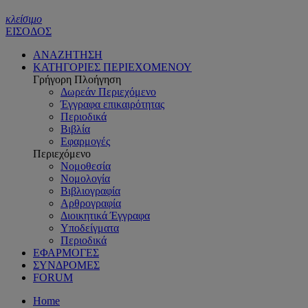
κλείσιμο
ΕΙΣΟΔΟΣ
ΑΝΑΖΗΤΗΣΗ
ΚΑΤΗΓΟΡΙΕΣ ΠΕΡΙΕΧΟΜΕΝΟΥ
Γρήγορη Πλοήγηση
Δωρεάν Περιεχόμενο
Έγγραφα επικαιρότητας
Περιοδικά
Βιβλία
Εφαρμογές
Περιεχόμενο
Νομοθεσία
Νομολογία
Βιβλιογραφία
Αρθρογραφία
Διοικητικά Έγγραφα
Υποδείγματα
Περιοδικά
ΕΦΑΡΜΟΓΕΣ
ΣΥΝΔΡΟΜΕΣ
FORUM
Home