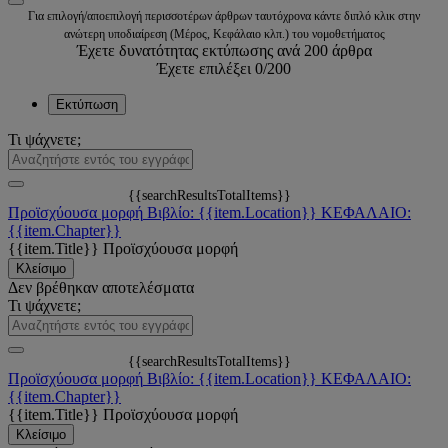
Για επιλογή/αποεπιλογή περισσοτέρων άρθρων ταυτόχρονα κάντε διπλό κλικ στην
ανώτερη υποδιαίρεση (Μέρος, Κεφάλαιο κλπ.) του νομοθετήματος
Έχετε δυνατότητας εκτύπωσης ανά 200 άρθρα
Έχετε επιλέξει
0
/200
Εκτύπωση
Τι ψάχνετε;
{{searchResultsTotalItems}}
Προϊσχύουσα μορφή
Βιβλίο: {{item.Location}}
ΚΕΦΑΛΑΙΟ:
{{item.Chapter}}
{{item.Title}}
Προϊσχύουσα μορφή
Κλείσιμο
Δεν βρέθηκαν αποτελέσματα
Τι ψάχνετε;
{{searchResultsTotalItems}}
Προϊσχύουσα μορφή
Βιβλίο: {{item.Location}}
ΚΕΦΑΛΑΙΟ:
{{item.Chapter}}
{{item.Title}}
Προϊσχύουσα μορφή
Κλείσιμο