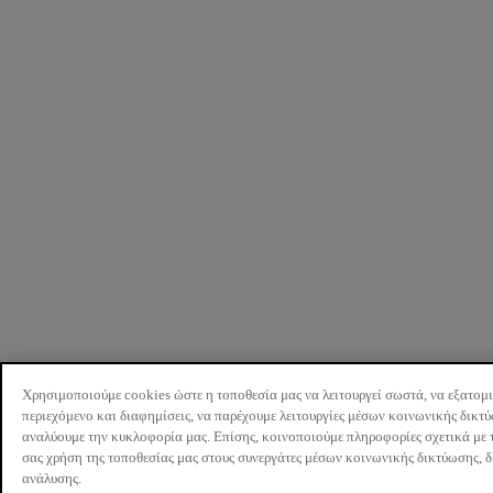
Χρησιμοποιούμε cookies ώστε η τοποθεσία μας να λειτουργεί σωστά, να εξατομ
περιεχόμενο και διαφημίσεις, να παρέχουμε λειτουργίες μέσων κοινωνικής δικτ
αναλύουμε την κυκλοφορία μας. Επίσης, κοινοποιούμε πληροφορίες σχετικά με 
σας χρήση της τοποθεσίας μας στους συνεργάτες μέσων κοινωνικής δικτύωσης, 
ανάλυσης.