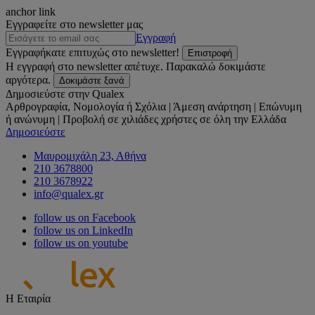
anchor link
Εγγραφείτε στο newsletter μας
Εγγραφή
Εγγραφήκατε επιτυχώς στο newsletter!
Επιστροφή
Η εγγραφή στο newsletter απέτυχε. Παρακαλώ δοκιμάστε
αργότερα.
Δοκιμάστε ξανά
Δημοσιεύστε στην Qualex
Αρθρογραφία, Νομολογία ή Σχόλια | Άμεση ανάρτηση | Επώνυμη
ή ανώνυμη | Προβολή σε χιλιάδες χρήστες σε όλη την Ελλάδα
Δημοσιεύστε
Μαυρομιχάλη 23, Αθήνα
210 3678800
210 3678922
info@qualex.gr
follow us on Facebook
follow us on LinkedIn
follow us on youtube
Η Εταιρία