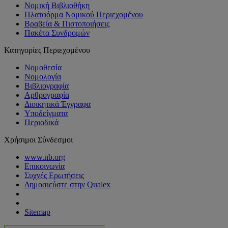
Νομική Βιβλιοθήκη
Πλατφόρμα Νομικού Περιεχομένου
Βραβεία & Πιστοποιήσεις
Πακέτα Συνδρομών
Κατηγορίες Περιεχομένου
Νομοθεσία
Νομολογία
Βιβλιογραφία
Αρθρογραφία
Διοικητικά Έγγραφα
Υποδείγματα
Περιοδικά
Χρήσιμοι Σύνδεσμοι
www.nb.org
Επικοινωνία
Συχνές Ερωτήσεις
Δημοσιεύστε στην Qualex
Sitemap