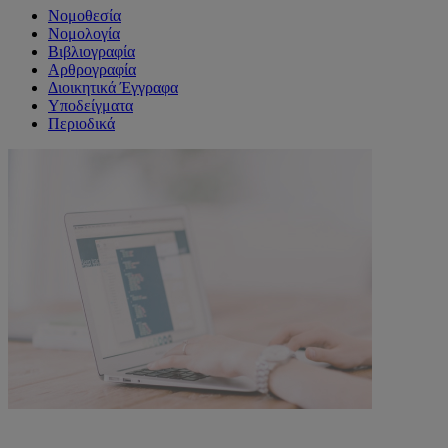
Νομοθεσία
Νομολογία
Βιβλιογραφία
Αρθρογραφία
Διοικητικά Έγγραφα
Υποδείγματα
Περιοδικά