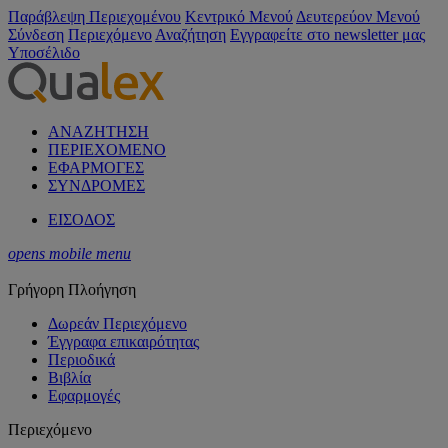
Παράβλεψη Περιεχομένου
Κεντρικό Μενού
Δευτερεύον Μενού
Σύνδεση
Περιεχόμενο
Αναζήτηση
Εγγραφείτε στο newsletter μας
Υποσέλιδο
ΑΝΑΖΗΤΗΣΗ
ΠΕΡΙΕΧΟΜΕΝΟ
ΕΦΑΡΜΟΓΕΣ
ΣΥΝΔΡΟΜΕΣ
ΕΙΣΟΔΟΣ
opens mobile menu
Γρήγορη Πλοήγηση
Δωρεάν Περιεχόμενο
Έγγραφα επικαιρότητας
Περιοδικά
Βιβλία
Εφαρμογές
Περιεχόμενο