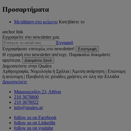
Προσαρτήματα
Μετάβαση στο κείμενο
Κατεβάστε το
anchor link
Εγγραφείτε στο newsletter μας
Εγγραφή
Εγγραφήκατε επιτυχώς στο newsletter!
Επιστροφή
Η εγγραφή στο newsletter απέτυχε. Παρακαλώ δοκιμάστε
αργότερα.
Δοκιμάστε ξανά
Δημοσιεύστε στην Qualex
Αρθρογραφία, Νομολογία ή Σχόλια | Άμεση ανάρτηση | Επώνυμη
ή ανώνυμη | Προβολή σε χιλιάδες χρήστες σε όλη την Ελλάδα
Δημοσιεύστε
Μαυρομιχάλη 23, Αθήνα
210 3678800
210 3678922
info@qualex.gr
follow us on Facebook
follow us on LinkedIn
follow us on youtube