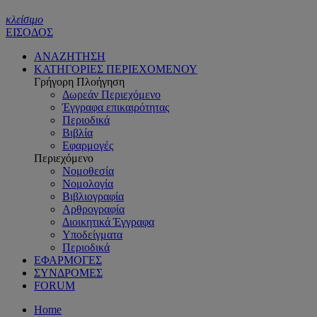
κλείσιμο
ΕΙΣΟΔΟΣ
ΑΝΑΖΗΤΗΣΗ
ΚΑΤΗΓΟΡΙΕΣ ΠΕΡΙΕΧΟΜΕΝΟΥ
Γρήγορη Πλοήγηση
Δωρεάν Περιεχόμενο
Έγγραφα επικαιρότητας
Περιοδικά
Βιβλία
Εφαρμογές
Περιεχόμενο
Νομοθεσία
Νομολογία
Βιβλιογραφία
Αρθρογραφία
Διοικητικά Έγγραφα
Υποδείγματα
Περιοδικά
ΕΦΑΡΜΟΓΕΣ
ΣΥΝΔΡΟΜΕΣ
FORUM
Home