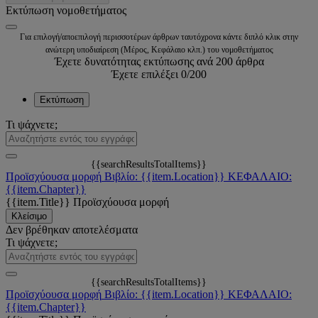
Εκτύπωση νομοθετήματος
Για επιλογή/αποεπιλογή περισσοτέρων άρθρων ταυτόχρονα κάντε διπλό κλικ στην
ανώτερη υποδιαίρεση (Μέρος, Κεφάλαιο κλπ.) του νομοθετήματος
Έχετε δυνατότητας εκτύπωσης ανά 200 άρθρα
Έχετε επιλέξει
0
/200
Εκτύπωση
Τι ψάχνετε;
{{searchResultsTotalItems}}
Προϊσχύουσα μορφή
Βιβλίο: {{item.Location}}
ΚΕΦΑΛΑΙΟ:
{{item.Chapter}}
{{item.Title}}
Προϊσχύουσα μορφή
Κλείσιμο
Δεν βρέθηκαν αποτελέσματα
Τι ψάχνετε;
{{searchResultsTotalItems}}
Προϊσχύουσα μορφή
Βιβλίο: {{item.Location}}
ΚΕΦΑΛΑΙΟ:
{{item.Chapter}}