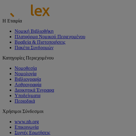
Η Εταιρία
Νομική Βιβλιοθήκη
Πλατφόρμα Νομικού Περιεχομένου
Βραβεία & Πιστοποιήσεις
Πακέτα Συνδρομών
Κατηγορίες Περιεχομένου
Νομοθεσία
Νομολογία
Βιβλιογραφία
Αρθρογραφία
Διοικητικά Έγγραφα
Υποδείγματα
Περιοδικά
Χρήσιμοι Σύνδεσμοι
www.nb.org
Επικοινωνία
Συχνές Ερωτήσεις