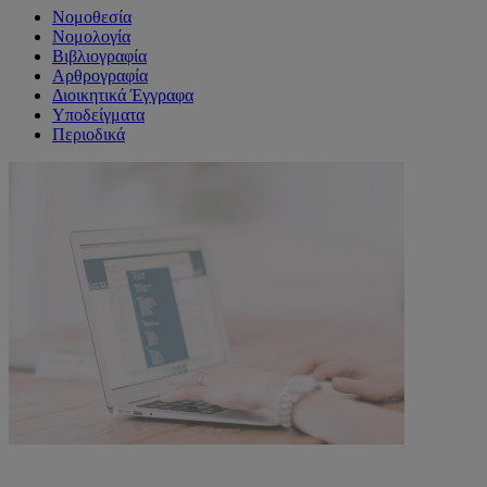
Νομοθεσία
Νομολογία
Βιβλιογραφία
Αρθρογραφία
Διοικητικά Έγγραφα
Υποδείγματα
Περιοδικά