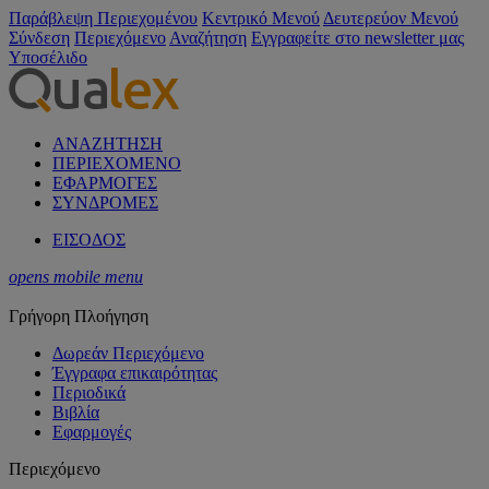
Παράβλεψη Περιεχομένου
Κεντρικό Μενού
Δευτερεύον Μενού
Σύνδεση
Περιεχόμενο
Αναζήτηση
Εγγραφείτε στο newsletter μας
Υποσέλιδο
ΑΝΑΖΗΤΗΣΗ
ΠΕΡΙΕΧΟΜΕΝΟ
ΕΦΑΡΜΟΓΕΣ
ΣΥΝΔΡΟΜΕΣ
ΕΙΣΟΔΟΣ
opens mobile menu
Γρήγορη Πλοήγηση
Δωρεάν Περιεχόμενο
Έγγραφα επικαιρότητας
Περιοδικά
Βιβλία
Εφαρμογές
Περιεχόμενο