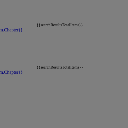
{{searchResultsTotalItems}}
m.Chapter}}
{{searchResultsTotalItems}}
m.Chapter}}