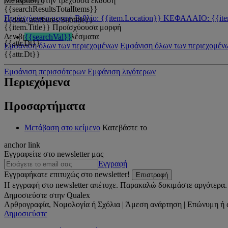
Μετάβαση στην τρέχουσα έκδοση
{{searchResultsTotalItems}}
Προϊσχύουσα μορφή
Βιβλίο: {{item.Location}}
ΚΕΦΑΛΑΙΟ: {{ite
{{data_attributes.Subtitle}}
{{item.Title}}
Προϊσχύουσα μορφή
Δεν βρέθηκαν αποτελέσματα
{{searchVal}}
{{attr.Dt}}
Εμφάνιση όλων των περιεχομένων
Εμφάνιση όλων των περιεχομέν
{{attr.Dt}}
Εμφάνιση περισσότερων
Εμφάνιση λιγότερων
Περιεχόμενα
Προσαρτήματα
Μετάβαση στο κείμενο
Κατεβάστε το
anchor link
Εγγραφείτε στο newsletter μας
Εγγραφή
Εγγραφήκατε επιτυχώς στο newsletter!
Επιστροφή
Η εγγραφή στο newsletter απέτυχε. Παρακαλώ δοκιμάστε αργότερα.
Δημοσιεύστε στην Qualex
Αρθρογραφία, Νομολογία ή Σχόλια | Άμεση ανάρτηση | Επώνυμη ή 
Δημοσιεύστε