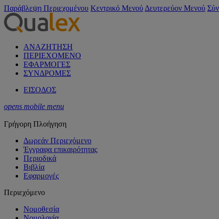
Παράβλεψη Περιεχομένου
Κεντρικό Μενού
Δευτερεύον Μενού
Σύν
ΑΝΑΖΗΤΗΣΗ
ΠΕΡΙΕΧΟΜΕΝΟ
ΕΦΑΡΜΟΓΕΣ
ΣΥΝΔΡΟΜΕΣ
ΕΙΣΟΔΟΣ
opens mobile menu
Γρήγορη Πλοήγηση
Δωρεάν Περιεχόμενο
Έγγραφα επικαιρότητας
Περιοδικά
Βιβλία
Εφαρμογές
Περιεχόμενο
Νομοθεσία
Νομολογία