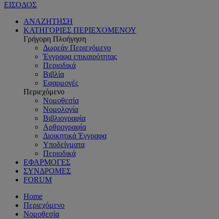
ΕΙΣΟΔΟΣ
ΑΝΑΖΗΤΗΣΗ
ΚΑΤΗΓΟΡΙΕΣ ΠΕΡΙΕΧΟΜΕΝΟΥ
Γρήγορη Πλοήγηση
Δωρεάν Περιεχόμενο
Έγγραφα επικαιρότητας
Περιοδικά
Βιβλία
Εφαρμογές
Περιεχόμενο
Νομοθεσία
Νομολογία
Βιβλιογραφία
Αρθρογραφία
Διοικητικά Έγγραφα
Υποδείγματα
Περιοδικά
ΕΦΑΡΜΟΓΕΣ
ΣΥΝΔΡΟΜΕΣ
FORUM
Home
Περιεχόμενο
Νομοθεσία