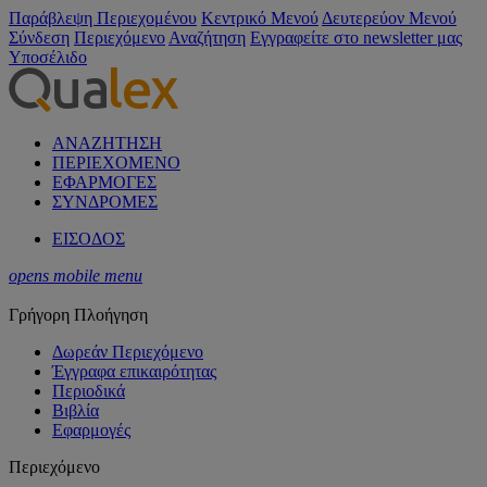
Παράβλεψη Περιεχομένου
Κεντρικό Μενού
Δευτερεύον Μενού
Σύνδεση
Περιεχόμενο
Αναζήτηση
Εγγραφείτε στο newsletter μας
Υποσέλιδο
ΑΝΑΖΗΤΗΣΗ
ΠΕΡΙΕΧΟΜΕΝΟ
ΕΦΑΡΜΟΓΕΣ
ΣΥΝΔΡΟΜΕΣ
ΕΙΣΟΔΟΣ
opens mobile menu
Γρήγορη Πλοήγηση
Δωρεάν Περιεχόμενο
Έγγραφα επικαιρότητας
Περιοδικά
Βιβλία
Εφαρμογές
Περιεχόμενο