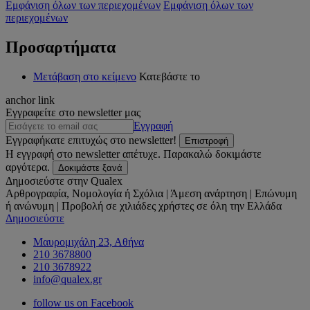
Εμφάνιση όλων των περιεχομένων
Εμφάνιση όλων των
περιεχομένων
Προσαρτήματα
Μετάβαση στο κείμενο
Κατεβάστε το
anchor link
Εγγραφείτε στο newsletter μας
Εγγραφή
Εγγραφήκατε επιτυχώς στο newsletter!
Επιστροφή
Η εγγραφή στο newsletter απέτυχε. Παρακαλώ δοκιμάστε
αργότερα.
Δοκιμάστε ξανά
Δημοσιεύστε στην Qualex
Αρθρογραφία, Νομολογία ή Σχόλια | Άμεση ανάρτηση | Επώνυμη
ή ανώνυμη | Προβολή σε χιλιάδες χρήστες σε όλη την Ελλάδα
Δημοσιεύστε
Μαυρομιχάλη 23, Αθήνα
210 3678800
210 3678922
info@qualex.gr
follow us on Facebook