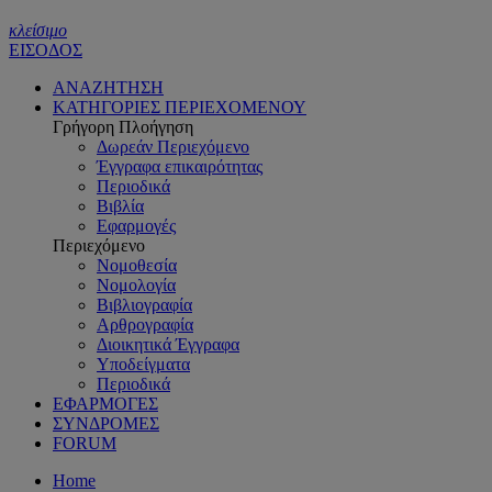
κλείσιμο
ΕΙΣΟΔΟΣ
ΑΝΑΖΗΤΗΣΗ
ΚΑΤΗΓΟΡΙΕΣ ΠΕΡΙΕΧΟΜΕΝΟΥ
Γρήγορη Πλοήγηση
Δωρεάν Περιεχόμενο
Έγγραφα επικαιρότητας
Περιοδικά
Βιβλία
Εφαρμογές
Περιεχόμενο
Νομοθεσία
Νομολογία
Βιβλιογραφία
Αρθρογραφία
Διοικητικά Έγγραφα
Υποδείγματα
Περιοδικά
ΕΦΑΡΜΟΓΕΣ
ΣΥΝΔΡΟΜΕΣ
FORUM
Home