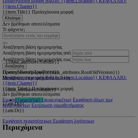
Προϊσχύουσα μορφή
Βιβλίο: {{item.Location}}
ΚΕΦΑΛΑΙΟ:
{{item.Chapter}}
{{item.Title}}
Προϊσχύουσα μορφή
Κλείσιμο
Δεν βρέθηκαν αποτελέσματα
Τι ψάχνετε;
Αναζήτηση βάση ημερομηνίας
Αναζήτηση βάση ημερομηνίας από
Αναζήτηση βάση ημερομηνίας εως
{{data_attributes.Subtitle}}
Αναζήτηση
{{searchResultsTotalItems}}
Προϊσχύουσα μορφή ({{data_attributes.RootOldVersion}})
Προϊσχύουσα μορφή
Βιβλίο: {{item.Location}}
ΚΕΦΑΛΑΙΟ:
Μετάβαση στην τρέχουσα έκδοση
{{item.Chapter}}
{{item.Title}}
Προϊσχύουσα μορφή
{{data_attributes.Subtitle}}
Δεν βρέθηκαν αποτελέσματα
Εμφάνιση όλων των περιεχομένων
Εμφάνιση όλων των
{{searchVal}}
{{attr.Dt}}
περιεχομένων
Εκτύπωση νομοθετήματος
{{attr.Dt}}
Εμφάνιση περισσότερων
Εμφάνιση λιγότερων
Περιεχόμενα