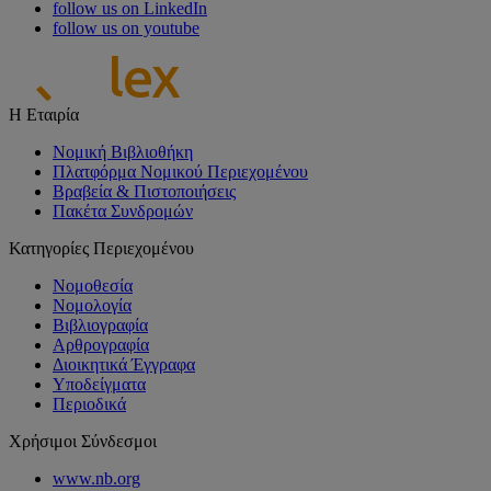
follow us on LinkedIn
follow us on youtube
Η Εταιρία
Νομική Βιβλιοθήκη
Πλατφόρμα Νομικού Περιεχομένου
Βραβεία & Πιστοποιήσεις
Πακέτα Συνδρομών
Κατηγορίες Περιεχομένου
Νομοθεσία
Νομολογία
Βιβλιογραφία
Αρθρογραφία
Διοικητικά Έγγραφα
Υποδείγματα
Περιοδικά
Χρήσιμοι Σύνδεσμοι
www.nb.org