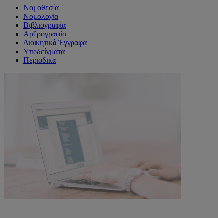
Νομοθεσία
Νομολογία
Βιβλιογραφία
Αρθρογραφία
Διοικητικά Έγγραφα
Υποδείγματα
Περιοδικά