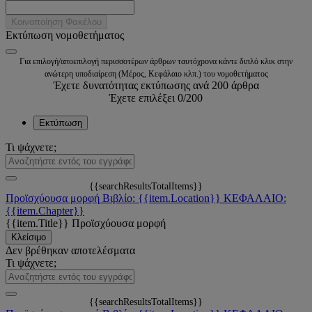
Κοινοποίηση Φακέλου
Εκτύπωση νομοθετήματος
Για επιλογή/αποεπιλογή περισσοτέρων άρθρων ταυτόχρονα κάντε διπλό κλικ στην
ανώτερη υποδιαίρεση (Μέρος, Κεφάλαιο κλπ.) του νομοθετήματος
Έχετε δυνατότητας εκτύπωσης ανά 200 άρθρα
Έχετε επιλέξει
0
/200
Εκτύπωση
Τι ψάχνετε;
{{searchResultsTotalItems}}
Προϊσχύουσα μορφή
Βιβλίο: {{item.Location}}
ΚΕΦΑΛΑΙΟ:
{{item.Chapter}}
{{item.Title}}
Προϊσχύουσα μορφή
Κλείσιμο
Δεν βρέθηκαν αποτελέσματα
Τι ψάχνετε;
{{searchResultsTotalItems}}