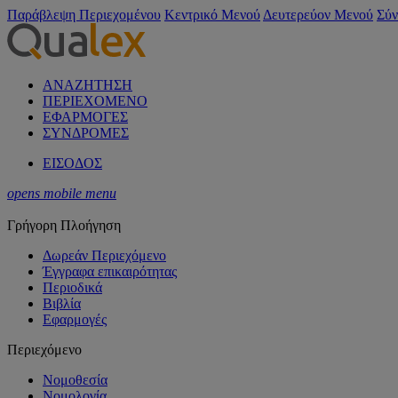
Παράβλεψη Περιεχομένου
Κεντρικό Μενού
Δευτερεύον Μενού
Σύν
ΑΝΑΖΗΤΗΣΗ
ΠΕΡΙΕΧΟΜΕΝΟ
ΕΦΑΡΜΟΓΕΣ
ΣΥΝΔΡΟΜΕΣ
ΕΙΣΟΔΟΣ
opens mobile menu
Γρήγορη Πλοήγηση
Δωρεάν Περιεχόμενο
Έγγραφα επικαιρότητας
Περιοδικά
Βιβλία
Εφαρμογές
Περιεχόμενο
Νομοθεσία
Νομολογία