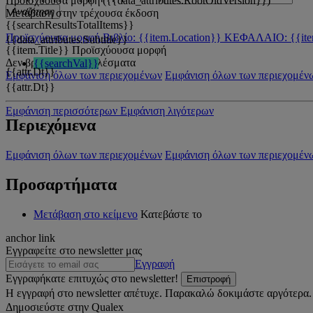
Προϊσχύουσα μορφή ({{data_attributes.RootOldVersion}})
Αναζήτηση
Μετάβαση στην τρέχουσα έκδοση
{{searchResultsTotalItems}}
Προϊσχύουσα μορφή
Βιβλίο: {{item.Location}}
ΚΕΦΑΛΑΙΟ: {{ite
{{data_attributes.Subtitle}}
{{item.Title}}
Προϊσχύουσα μορφή
Δεν βρέθηκαν αποτελέσματα
{{searchVal}}
{{attr.Dt}}
Εμφάνιση όλων των περιεχομένων
Εμφάνιση όλων των περιεχομέν
{{attr.Dt}}
Εμφάνιση περισσότερων
Εμφάνιση λιγότερων
Περιεχόμενα
Εμφάνιση όλων των περιεχομένων
Εμφάνιση όλων των περιεχομέν
Προσαρτήματα
Μετάβαση στο κείμενο
Κατεβάστε το
anchor link
Εγγραφείτε στο newsletter μας
Εγγραφή
Εγγραφήκατε επιτυχώς στο newsletter!
Επιστροφή
Η εγγραφή στο newsletter απέτυχε. Παρακαλώ δοκιμάστε αργότερα.
Δημοσιεύστε στην Qualex