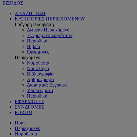
ΕΙΣΟΔΟΣ
ΑΝΑΖΗΤΗΣΗ
ΚΑΤΗΓΟΡΙΕΣ ΠΕΡΙΕΧΟΜΕΝΟΥ
Γρήγορη Πλοήγηση
Δωρεάν Περιεχόμενο
Έγγραφα επικαιρότητας
Περιοδικά
Βιβλία
Εφαρμογές
Περιεχόμενο
Νομοθεσία
Νομολογία
Βιβλιογραφία
Αρθρογραφία
Διοικητικά Έγγραφα
Υποδείγματα
Περιοδικά
ΕΦΑΡΜΟΓΕΣ
ΣΥΝΔΡΟΜΕΣ
FORUM
Home
Περιεχόμενο
Νομοθεσία