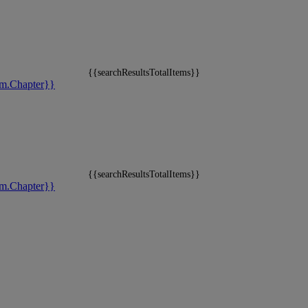
{{searchResultsTotalItems}}
m.Chapter}}
{{searchResultsTotalItems}}
m.Chapter}}