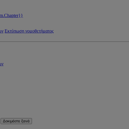
m.Chapter}}
ων
Εκτύπωση νομοθετήματος
ων
Δοκιμάστε ξανά