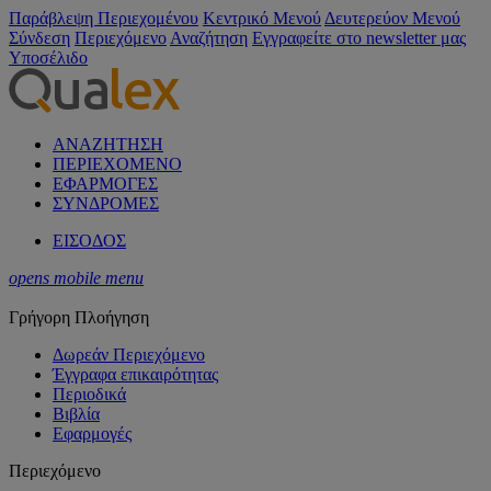
Παράβλεψη Περιεχομένου
Κεντρικό Μενού
Δευτερεύον Μενού
Σύνδεση
Περιεχόμενο
Αναζήτηση
Εγγραφείτε στο newsletter μας
Υποσέλιδο
ΑΝΑΖΗΤΗΣΗ
ΠΕΡΙΕΧΟΜΕΝΟ
ΕΦΑΡΜΟΓΕΣ
ΣΥΝΔΡΟΜΕΣ
ΕΙΣΟΔΟΣ
opens mobile menu
Γρήγορη Πλοήγηση
Δωρεάν Περιεχόμενο
Έγγραφα επικαιρότητας
Περιοδικά
Βιβλία
Εφαρμογές
Περιεχόμενο