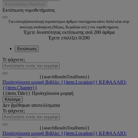
Κοινοποίηση Φακέλου
Εκτύπωση νομοθετήματος
Για επιλογή/αποεπιλογή περισσοτέρων άρθρων ταυτόχρονα κάντε διπλό κλικ στην
ανώτερη υποδιαίρεση (Μέρος, Κεφάλαιο κλπ.) του νομοθετήματος
Έχετε δυνατότητας εκτύπωσης ανά 200 άρθρα
Έχετε επιλέξει
0
/200
Εκτύπωση
Τι ψάχνετε;
{{searchResultsTotalItems}}
Προϊσχύουσα μορφή
Βιβλίο: {{item.Location}}
ΚΕΦΑΛΑΙΟ:
{{item.Chapter}}
{{item.Title}}
Προϊσχύουσα μορφή
Κλείσιμο
Δεν βρέθηκαν αποτελέσματα
Τι ψάχνετε;
{{searchResultsTotalItems}}
Προϊσχύουσα μορφή
Βιβλίο: {{item.Location}}
ΚΕΦΑΛΑΙΟ: