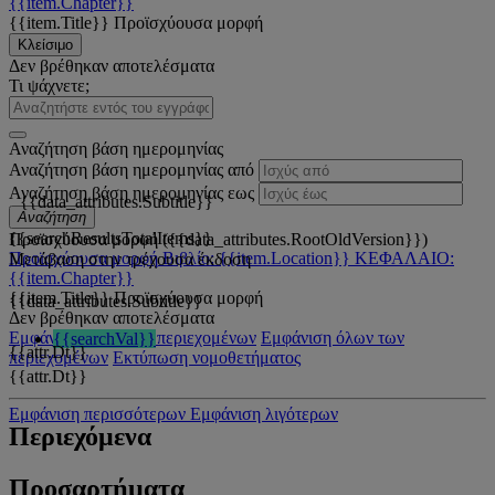
{{item.Chapter}}
{{item.Title}}
Προϊσχύουσα μορφή
Κλείσιμο
Δεν βρέθηκαν αποτελέσματα
Τι ψάχνετε;
Αναζήτηση βάση ημερομηνίας
Αναζήτηση βάση ημερομηνίας από
Αναζήτηση βάση ημερομηνίας εως
{{data_attributes.Subtitle}}
Αναζήτηση
{{searchResultsTotalItems}}
Προϊσχύουσα μορφή ({{data_attributes.RootOldVersion}})
Προϊσχύουσα μορφή
Βιβλίο: {{item.Location}}
ΚΕΦΑΛΑΙΟ:
Μετάβαση στην τρέχουσα έκδοση
{{item.Chapter}}
{{item.Title}}
Προϊσχύουσα μορφή
{{data_attributes.Subtitle}}
Δεν βρέθηκαν αποτελέσματα
Εμφάνιση όλων των περιεχομένων
Εμφάνιση όλων των
{{searchVal}}
{{attr.Dt}}
περιεχομένων
Εκτύπωση νομοθετήματος
{{attr.Dt}}
Εμφάνιση περισσότερων
Εμφάνιση λιγότερων
Περιεχόμενα
Προσαρτήματα