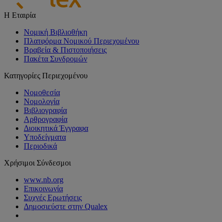
Η Εταιρία
Νομική Βιβλιοθήκη
Πλατφόρμα Νομικού Περιεχομένου
Βραβεία & Πιστοποιήσεις
Πακέτα Συνδρομών
Κατηγορίες Περιεχομένου
Νομοθεσία
Νομολογία
Βιβλιογραφία
Αρθρογραφία
Διοικητικά Έγγραφα
Υποδείγματα
Περιοδικά
Χρήσιμοι Σύνδεσμοι
www.nb.org
Επικοινωνία
Συχνές Ερωτήσεις
Δημοσιεύστε στην Qualex