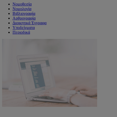
Νομοθεσία
Νομολογία
Βιβλιογραφία
Αρθρογραφία
Διοικητικά Έγγραφα
Υποδείγματα
Περιοδικά