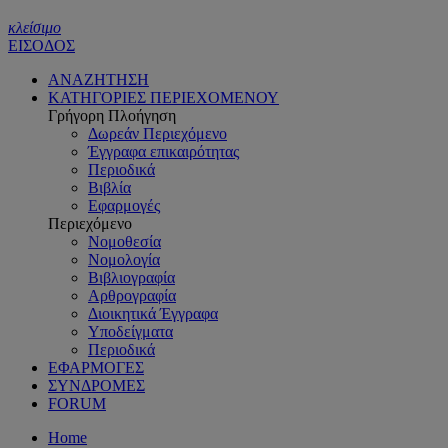
κλείσιμο
ΕΙΣΟΔΟΣ
ΑΝΑΖΗΤΗΣΗ
ΚΑΤΗΓΟΡΙΕΣ ΠΕΡΙΕΧΟΜΕΝΟΥ
Γρήγορη Πλοήγηση
Δωρεάν Περιεχόμενο
Έγγραφα επικαιρότητας
Περιοδικά
Βιβλία
Εφαρμογές
Περιεχόμενο
Νομοθεσία
Νομολογία
Βιβλιογραφία
Αρθρογραφία
Διοικητικά Έγγραφα
Υποδείγματα
Περιοδικά
ΕΦΑΡΜΟΓΕΣ
ΣΥΝΔΡΟΜΕΣ
FORUM
Home