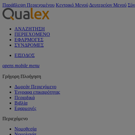
Παράβλεψη Περιεχομένου
Κεντρικό Μενού
Δευτερεύον Μενού
Σύν
ΑΝΑΖΗΤΗΣΗ
ΠΕΡΙΕΧΟΜΕΝΟ
ΕΦΑΡΜΟΓΕΣ
ΣΥΝΔΡΟΜΕΣ
ΕΙΣΟΔΟΣ
opens mobile menu
Γρήγορη Πλοήγηση
Δωρεάν Περιεχόμενο
Έγγραφα επικαιρότητας
Περιοδικά
Βιβλία
Εφαρμογές
Περιεχόμενο
Νομοθεσία
Νομολογία