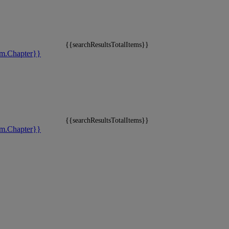
{{searchResultsTotalItems}}
m.Chapter}}
{{searchResultsTotalItems}}
m.Chapter}}