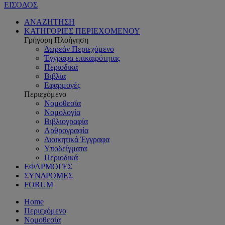
ΕΙΣΟΔΟΣ
ΑΝΑΖΗΤΗΣΗ
ΚΑΤΗΓΟΡΙΕΣ ΠΕΡΙΕΧΟΜΕΝΟΥ
Γρήγορη Πλοήγηση
Δωρεάν Περιεχόμενο
Έγγραφα επικαιρότητας
Περιοδικά
Βιβλία
Εφαρμογές
Περιεχόμενο
Νομοθεσία
Νομολογία
Βιβλιογραφία
Αρθρογραφία
Διοικητικά Έγγραφα
Υποδείγματα
Περιοδικά
ΕΦΑΡΜΟΓΕΣ
ΣΥΝΔΡΟΜΕΣ
FORUM
Home
Περιεχόμενο
Νομοθεσία