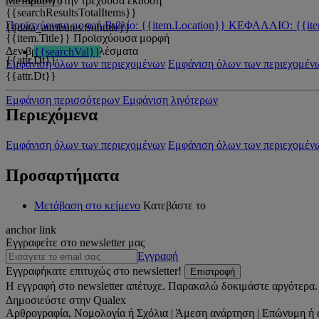
Μετάβαση στην τρέχουσα έκδοση
{{searchResultsTotalItems}}
Προϊσχύουσα μορφή
Βιβλίο: {{item.Location}}
ΚΕΦΑΛΑΙΟ: {{ite
{{data_attributes.Subtitle}}
{{item.Title}}
Προϊσχύουσα μορφή
Δεν βρέθηκαν αποτελέσματα
{{searchVal}}
{{attr.Dt}}
Εμφάνιση όλων των περιεχομένων
Εμφάνιση όλων των περιεχομέν
{{attr.Dt}}
Εμφάνιση περισσότερων
Εμφάνιση λιγότερων
Περιεχόμενα
Εμφάνιση όλων των περιεχομένων
Εμφάνιση όλων των περιεχομέν
Προσαρτήματα
Μετάβαση στο κείμενο
Κατεβάστε το
anchor link
Εγγραφείτε στο newsletter μας
Εγγραφή
Εγγραφήκατε επιτυχώς στο newsletter!
Επιστροφή
Η εγγραφή στο newsletter απέτυχε. Παρακαλώ δοκιμάστε αργότερα.
Δημοσιεύστε στην Qualex
Αρθρογραφία, Νομολογία ή Σχόλια | Άμεση ανάρτηση | Επώνυμη ή 