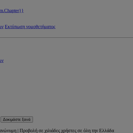
m.Chapter}}
ων
Εκτύπωση νομοθετήματος
ων
Δοκιμάστε ξανά
ανώνυμη | Προβολή σε χιλιάδες χρήστες σε όλη την Ελλάδα