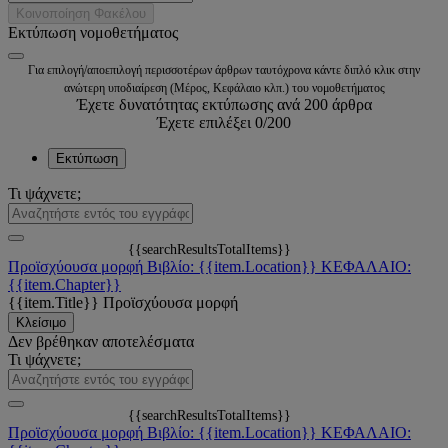
Κοινοποίηση Φακέλου
Εκτύπωση νομοθετήματος
Για επιλογή/αποεπιλογή περισσοτέρων άρθρων ταυτόχρονα κάντε διπλό κλικ στην
ανώτερη υποδιαίρεση (Μέρος, Κεφάλαιο κλπ.) του νομοθετήματος
Έχετε δυνατότητας εκτύπωσης ανά 200 άρθρα
Έχετε επιλέξει
0
/200
Εκτύπωση
Τι ψάχνετε;
{{searchResultsTotalItems}}
Προϊσχύουσα μορφή
Βιβλίο: {{item.Location}}
ΚΕΦΑΛΑΙΟ:
{{item.Chapter}}
{{item.Title}}
Προϊσχύουσα μορφή
Κλείσιμο
Δεν βρέθηκαν αποτελέσματα
Τι ψάχνετε;
{{searchResultsTotalItems}}
Προϊσχύουσα μορφή
Βιβλίο: {{item.Location}}
ΚΕΦΑΛΑΙΟ: