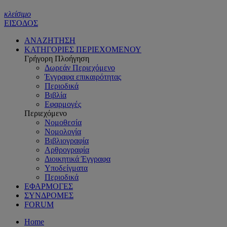
κλείσιμο
ΕΙΣΟΔΟΣ
ΑΝΑΖΗΤΗΣΗ
ΚΑΤΗΓΟΡΙΕΣ ΠΕΡΙΕΧΟΜΕΝΟΥ
Γρήγορη Πλοήγηση
Δωρεάν Περιεχόμενο
Έγγραφα επικαιρότητας
Περιοδικά
Βιβλία
Εφαρμογές
Περιεχόμενο
Νομοθεσία
Νομολογία
Βιβλιογραφία
Αρθρογραφία
Διοικητικά Έγγραφα
Υποδείγματα
Περιοδικά
ΕΦΑΡΜΟΓΕΣ
ΣΥΝΔΡΟΜΕΣ
FORUM
Home