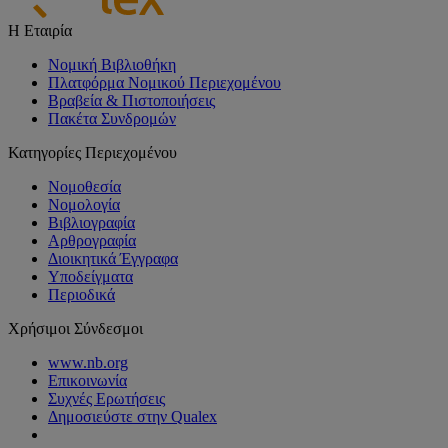
Η Εταιρία
Νομική Βιβλιοθήκη
Πλατφόρμα Νομικού Περιεχομένου
Βραβεία & Πιστοποιήσεις
Πακέτα Συνδρομών
Κατηγορίες Περιεχομένου
Νομοθεσία
Νομολογία
Βιβλιογραφία
Αρθρογραφία
Διοικητικά Έγγραφα
Υποδείγματα
Περιοδικά
Χρήσιμοι Σύνδεσμοι
www.nb.org
Επικοινωνία
Συχνές Ερωτήσεις
Δημοσιεύστε στην Qualex