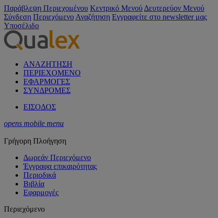
Παράβλεψη Περιεχομένου
Κεντρικό Μενού
Δευτερεύον Μενού
Σύνδεση
Περιεχόμενο
Αναζήτηση
Εγγραφείτε στο newsletter μας
Υποσέλιδο
ΑΝΑΖΗΤΗΣΗ
ΠΕΡΙΕΧΟΜΕΝΟ
ΕΦΑΡΜΟΓΕΣ
ΣΥΝΔΡΟΜΕΣ
ΕΙΣΟΔΟΣ
opens mobile menu
Γρήγορη Πλοήγηση
Δωρεάν Περιεχόμενο
Έγγραφα επικαιρότητας
Περιοδικά
Βιβλία
Εφαρμογές
Περιεχόμενο