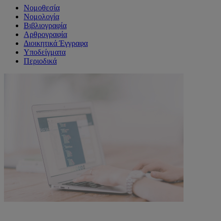
Νομοθεσία
Νομολογία
Βιβλιογραφία
Αρθρογραφία
Διοικητικά Έγγραφα
Υποδείγματα
Περιοδικά