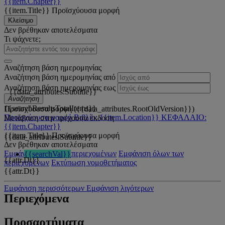
{{item.Chapter}}
{{item.Title}}
Προϊσχύουσα μορφή
Κλείσιμο
Δεν βρέθηκαν αποτελέσματα
Τι ψάχνετε;
Αναζήτηση βάση ημερομηνίας
Αναζήτηση βάση ημερομηνίας από
Αναζήτηση βάση ημερομηνίας εως
{{data_attributes.Subtitle}}
Αναζήτηση
{{searchResultsTotalItems}}
Προϊσχύουσα μορφή ({{data_attributes.RootOldVersion}})
Προϊσχύουσα μορφή
Βιβλίο: {{item.Location}}
ΚΕΦΑΛΑΙΟ:
Μετάβαση στην τρέχουσα έκδοση
{{item.Chapter}}
{{item.Title}}
Προϊσχύουσα μορφή
{{data_attributes.Subtitle}}
Δεν βρέθηκαν αποτελέσματα
Εμφάνιση όλων των περιεχομένων
Εμφάνιση όλων των
{{searchVal}}
{{attr.Dt}}
περιεχομένων
Εκτύπωση νομοθετήματος
{{attr.Dt}}
Εμφάνιση περισσότερων
Εμφάνιση λιγότερων
Περιεχόμενα
Προσαρτήματα