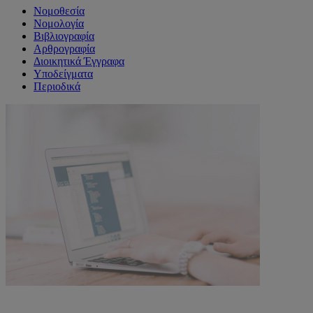
Νομοθεσία
Νομολογία
Βιβλιογραφία
Αρθρογραφία
Διοικητικά Έγγραφα
Υποδείγματα
Περιοδικά