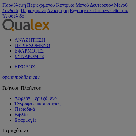
Παράβλεψη Περιεχομένου
Κεντρικό Μενού
Δευτερεύον Μενού
Σύνδεση
Περιεχόμενο
Αναζήτηση
Εγγραφείτε στο newsletter μας
Υποσέλιδο
ΑΝΑΖΗΤΗΣΗ
ΠΕΡΙΕΧΟΜΕΝΟ
ΕΦΑΡΜΟΓΕΣ
ΣΥΝΔΡΟΜΕΣ
ΕΙΣΟΔΟΣ
opens mobile menu
Γρήγορη Πλοήγηση
Δωρεάν Περιεχόμενο
Έγγραφα επικαιρότητας
Περιοδικά
Βιβλία
Εφαρμογές
Περιεχόμενο