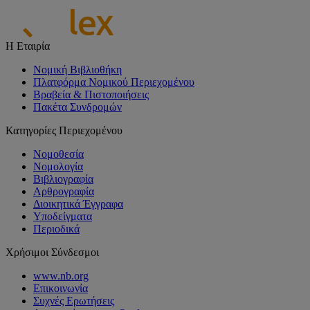
Η Εταιρία
Νομική Βιβλιοθήκη
Πλατφόρμα Νομικού Περιεχομένου
Βραβεία & Πιστοποιήσεις
Πακέτα Συνδρομών
Κατηγορίες Περιεχομένου
Νομοθεσία
Νομολογία
Βιβλιογραφία
Αρθρογραφία
Διοικητικά Έγγραφα
Υποδείγματα
Περιοδικά
Χρήσιμοι Σύνδεσμοι
www.nb.org
Επικοινωνία
Συχνές Ερωτήσεις