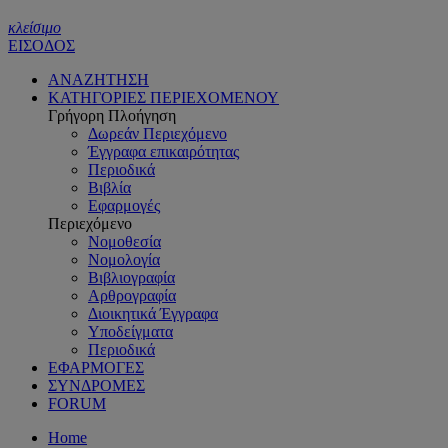
κλείσιμο
ΕΙΣΟΔΟΣ
ΑΝΑΖΗΤΗΣΗ
ΚΑΤΗΓΟΡΙΕΣ ΠΕΡΙΕΧΟΜΕΝΟΥ
Γρήγορη Πλοήγηση
Δωρεάν Περιεχόμενο
Έγγραφα επικαιρότητας
Περιοδικά
Βιβλία
Εφαρμογές
Περιεχόμενο
Νομοθεσία
Νομολογία
Βιβλιογραφία
Αρθρογραφία
Διοικητικά Έγγραφα
Υποδείγματα
Περιοδικά
ΕΦΑΡΜΟΓΕΣ
ΣΥΝΔΡΟΜΕΣ
FORUM
Home