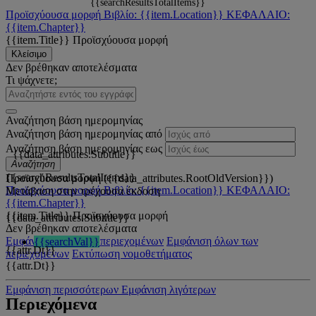
{{searchResultsTotalItems}}
Προϊσχύουσα μορφή
Βιβλίο: {{item.Location}}
ΚΕΦΑΛΑΙΟ:
{{item.Chapter}}
{{item.Title}}
Προϊσχύουσα μορφή
Κλείσιμο
Δεν βρέθηκαν αποτελέσματα
Τι ψάχνετε;
Αναζήτηση βάση ημερομηνίας
Αναζήτηση βάση ημερομηνίας από
Αναζήτηση βάση ημερομηνίας εως
{{data_attributes.Subtitle}}
Αναζήτηση
{{searchResultsTotalItems}}
Προϊσχύουσα μορφή ({{data_attributes.RootOldVersion}})
Προϊσχύουσα μορφή
Βιβλίο: {{item.Location}}
ΚΕΦΑΛΑΙΟ:
Μετάβαση στην τρέχουσα έκδοση
{{item.Chapter}}
{{item.Title}}
Προϊσχύουσα μορφή
{{data_attributes.Subtitle}}
Δεν βρέθηκαν αποτελέσματα
Εμφάνιση όλων των περιεχομένων
Εμφάνιση όλων των
{{searchVal}}
{{attr.Dt}}
περιεχομένων
Εκτύπωση νομοθετήματος
{{attr.Dt}}
Εμφάνιση περισσότερων
Εμφάνιση λιγότερων
Περιεχόμενα