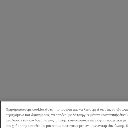
Χρησιμοποιούμε cookies ώστε η τοποθεσία μας να λειτουργεί σωστά, να εξατομ
περιεχόμενο και διαφημίσεις, να παρέχουμε λειτουργίες μέσων κοινωνικής δικτ
αναλύουμε την κυκλοφορία μας. Επίσης, κοινοποιούμε πληροφορίες σχετικά με 
σας χρήση της τοποθεσίας μας στους συνεργάτες μέσων κοινωνικής δικτύωσης, 