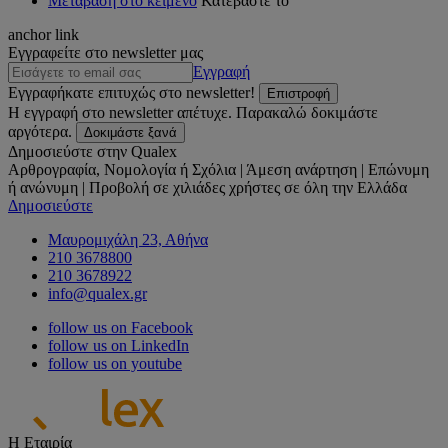
Μετάβαση στο κείμενο
Κατεβάστε το
anchor link
Εγγραφείτε στο newsletter μας
Εγγραφή
Εγγραφήκατε επιτυχώς στο newsletter!
Επιστροφή
Η εγγραφή στο newsletter απέτυχε. Παρακαλώ δοκιμάστε
αργότερα.
Δοκιμάστε ξανά
Δημοσιεύστε στην Qualex
Αρθρογραφία, Νομολογία ή Σχόλια | Άμεση ανάρτηση | Επώνυμη
ή ανώνυμη | Προβολή σε χιλιάδες χρήστες σε όλη την Ελλάδα
Δημοσιεύστε
Μαυρομιχάλη 23, Αθήνα
210 3678800
210 3678922
info@qualex.gr
follow us on Facebook
follow us on LinkedIn
follow us on youtube
Η Εταιρία