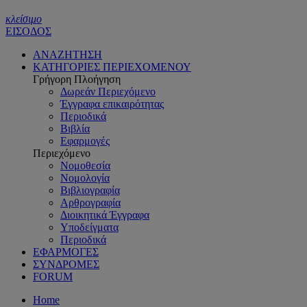
κλείσιμο
ΕΙΣΟΔΟΣ
ΑΝΑΖΗΤΗΣΗ
ΚΑΤΗΓΟΡΙΕΣ ΠΕΡΙΕΧΟΜΕΝΟΥ
Γρήγορη Πλοήγηση
Δωρεάν Περιεχόμενο
Έγγραφα επικαιρότητας
Περιοδικά
Βιβλία
Εφαρμογές
Περιεχόμενο
Νομοθεσία
Νομολογία
Βιβλιογραφία
Αρθρογραφία
Διοικητικά Έγγραφα
Υποδείγματα
Περιοδικά
ΕΦΑΡΜΟΓΕΣ
ΣΥΝΔΡΟΜΕΣ
FORUM
Home