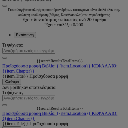
Για επιλογή/αποεπιλογή περισσοτέρων άρθρων ταυτόχρονα κάντε διπλό κλικ στην
ανώτερη υποδιαίρεση (Μέρος, Κεφάλαιο κλπ.) του νομοθετήματος
Έχετε δυνατότητας εκτύπωσης ανά 200 άρθρα
Έχετε επιλέξει
0
/200
Εκτύπωση
Τι ψάχνετε;
{{searchResultsTotalItems}}
Προϊσχύουσα μορφή
Βιβλίο: {{item.Location}}
ΚΕΦΑΛΑΙΟ:
{{item.Chapter}}
{{item.Title}}
Προϊσχύουσα μορφή
Κλείσιμο
Δεν βρέθηκαν αποτελέσματα
Τι ψάχνετε;
{{searchResultsTotalItems}}
Προϊσχύουσα μορφή
Βιβλίο: {{item.Location}}
ΚΕΦΑΛΑΙΟ:
{{item.Chapter}}
{{item.Title}}
Προϊσχύουσα μορφή