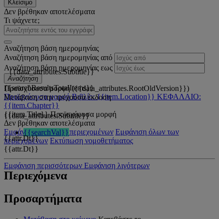
Κλείσιμο
Δεν βρέθηκαν αποτελέσματα
Τι ψάχνετε;
Αναζήτηση βάση ημερομηνίας
Αναζήτηση βάση ημερομηνίας από
Αναζήτηση βάση ημερομηνίας εως
{{data_attributes.Subtitle}}
Αναζήτηση
{{searchResultsTotalItems}}
Προϊσχύουσα μορφή ({{data_attributes.RootOldVersion}})
Προϊσχύουσα μορφή
Βιβλίο: {{item.Location}}
ΚΕΦΑΛΑΙΟ:
Μετάβαση στην τρέχουσα έκδοση
{{item.Chapter}}
{{item.Title}}
Προϊσχύουσα μορφή
{{data_attributes.Subtitle}}
Δεν βρέθηκαν αποτελέσματα
Εμφάνιση όλων των περιεχομένων
Εμφάνιση όλων των
{{searchVal}}
{{attr.Dt}}
περιεχομένων
Εκτύπωση νομοθετήματος
{{attr.Dt}}
Εμφάνιση περισσότερων
Εμφάνιση λιγότερων
Περιεχόμενα
Προσαρτήματα