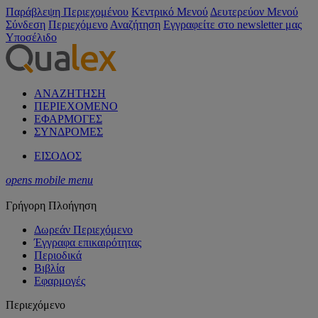
Παράβλεψη Περιεχομένου
Κεντρικό Μενού
Δευτερεύον Μενού
Σύνδεση
Περιεχόμενο
Αναζήτηση
Εγγραφείτε στο newsletter μας
Υποσέλιδο
ΑΝΑΖΗΤΗΣΗ
ΠΕΡΙΕΧΟΜΕΝΟ
ΕΦΑΡΜΟΓΕΣ
ΣΥΝΔΡΟΜΕΣ
ΕΙΣΟΔΟΣ
opens mobile menu
Γρήγορη Πλοήγηση
Δωρεάν Περιεχόμενο
Έγγραφα επικαιρότητας
Περιοδικά
Βιβλία
Εφαρμογές
Περιεχόμενο