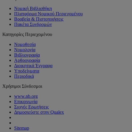
Νομική Βιβλιοθήκη
Πλατφόρμα Νομικού Περιεχομένου
Βραβεία & Πιστοποιήσεις
Πακέτα Συνδρομών
Κατηγορίες Περιεχομένου
Νομοθεσία
Νομολογία
Βιβλιογραφία
Αρθρογραφία
Διοικητικά Έγγραφα
Υποδείγματα
Περιοδικά
Χρήσιμοι Σύνδεσμοι
www.nb.org
Επικοινωνία
Συχνές Ερωτήσεις
Δημοσιεύστε στην Qualex
Sitemap