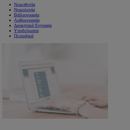
Νομοθεσία
Νομολογία
Βιβλιογραφία
Αρθρογραφία
Διοικητικά Έγγραφα
Υποδείγματα
Περιοδικά