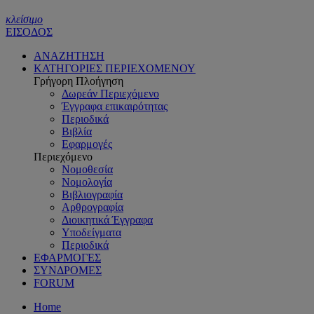
κλείσιμο
ΕΙΣΟΔΟΣ
ΑΝΑΖΗΤΗΣΗ
ΚΑΤΗΓΟΡΙΕΣ ΠΕΡΙΕΧΟΜΕΝΟΥ
Γρήγορη Πλοήγηση
Δωρεάν Περιεχόμενο
Έγγραφα επικαιρότητας
Περιοδικά
Βιβλία
Εφαρμογές
Περιεχόμενο
Νομοθεσία
Νομολογία
Βιβλιογραφία
Αρθρογραφία
Διοικητικά Έγγραφα
Υποδείγματα
Περιοδικά
ΕΦΑΡΜΟΓΕΣ
ΣΥΝΔΡΟΜΕΣ
FORUM
Home