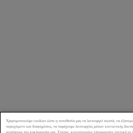
Χρησιμοποιούμε cookies ώστε η τοποθεσία μας να λειτουργεί σωστά, να εξατομ
περιεχόμενο και διαφημίσεις, να παρέχουμε λειτουργίες μέσων κοινωνικής δικτ
αναλύουμε την κυκλοφορία μας. Επίσης, κοινοποιούμε πληροφορίες σχετικά με 