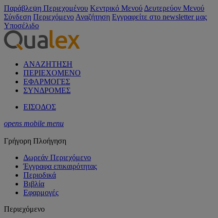
Παράβλεψη Περιεχομένου
Κεντρικό Μενού
Δευτερεύον Μενού
Σύνδεση
Περιεχόμενο
Αναζήτηση
Εγγραφείτε στο newsletter μας
Υποσέλιδο
ΑΝΑΖΗΤΗΣΗ
ΠΕΡΙΕΧΟΜΕΝΟ
ΕΦΑΡΜΟΓΕΣ
ΣΥΝΔΡΟΜΕΣ
ΕΙΣΟΔΟΣ
opens mobile menu
Γρήγορη Πλοήγηση
Δωρεάν Περιεχόμενο
Έγγραφα επικαιρότητας
Περιοδικά
Βιβλία
Εφαρμογές
Περιεχόμενο