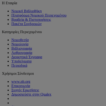
Η Εταιρία
Νομική Βιβλιοθήκη
Πλατφόρμα Νομικού Περιεχομένου
Βραβεία & Πιστοποιήσεις
Πακέτα Συνδρομών
Κατηγορίες Περιεχομένου
Νομοθεσία
Νομολογία
Βιβλιογραφία
Αρθρογραφία
Διοικητικά Έγγραφα
Υποδείγματα
Περιοδικά
Χρήσιμοι Σύνδεσμοι
www.nb.org
Επικοινωνία
Συχνές Ερωτήσεις
Δημοσιεύστε στην Qualex