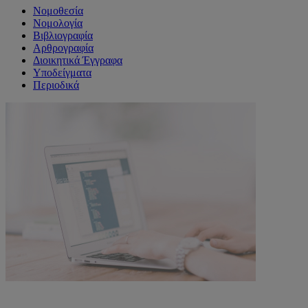
Νομοθεσία
Νομολογία
Βιβλιογραφία
Αρθρογραφία
Διοικητικά Έγγραφα
Υποδείγματα
Περιοδικά