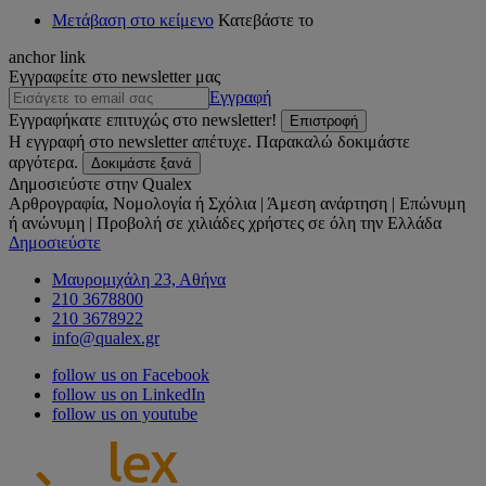
Μετάβαση στο κείμενο
Κατεβάστε το
anchor link
Εγγραφείτε στο newsletter μας
Εγγραφή
Εγγραφήκατε επιτυχώς στο newsletter!
Επιστροφή
Η εγγραφή στο newsletter απέτυχε. Παρακαλώ δοκιμάστε
αργότερα.
Δοκιμάστε ξανά
Δημοσιεύστε στην Qualex
Αρθρογραφία, Νομολογία ή Σχόλια | Άμεση ανάρτηση | Επώνυμη
ή ανώνυμη | Προβολή σε χιλιάδες χρήστες σε όλη την Ελλάδα
Δημοσιεύστε
Μαυρομιχάλη 23, Αθήνα
210 3678800
210 3678922
info@qualex.gr
follow us on Facebook
follow us on LinkedIn
follow us on youtube