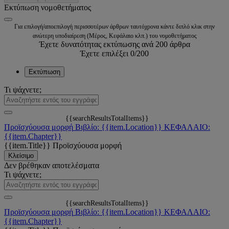
Εκτύπωση νομοθετήματος
Για επιλογή/αποεπιλογή περισσοτέρων άρθρων ταυτόχρονα κάντε διπλό κλικ στην
ανώτερη υποδιαίρεση (Μέρος, Κεφάλαιο κλπ.) του νομοθετήματος
Έχετε δυνατότητας εκτύπωσης ανά 200 άρθρα
Έχετε επιλέξει
0
/200
Εκτύπωση
Τι ψάχνετε;
{{searchResultsTotalItems}}
Προϊσχύουσα μορφή
Βιβλίο: {{item.Location}}
ΚΕΦΑΛΑΙΟ:
{{item.Chapter}}
{{item.Title}}
Προϊσχύουσα μορφή
Κλείσιμο
Δεν βρέθηκαν αποτελέσματα
Τι ψάχνετε;
{{searchResultsTotalItems}}
Προϊσχύουσα μορφή
Βιβλίο: {{item.Location}}
ΚΕΦΑΛΑΙΟ:
{{item.Chapter}}