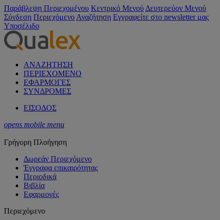
Παράβλεψη Περιεχομένου
Κεντρικό Μενού
Δευτερεύον Μενού
Σύνδεση
Περιεχόμενο
Αναζήτηση
Εγγραφείτε στο newsletter μας
Υποσέλιδο
ΑΝΑΖΗΤΗΣΗ
ΠΕΡΙΕΧΟΜΕΝΟ
ΕΦΑΡΜΟΓΕΣ
ΣΥΝΔΡΟΜΕΣ
ΕΙΣΟΔΟΣ
opens mobile menu
Γρήγορη Πλοήγηση
Δωρεάν Περιεχόμενο
Έγγραφα επικαιρότητας
Περιοδικά
Βιβλία
Εφαρμογές
Περιεχόμενο