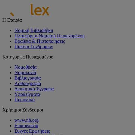
Η Εταιρία
Νομική Βιβλιοθήκη
Πλατφόρμα Νομικού Περιεχομένου
Βραβεία & Πιστοποιήσεις
Πακέτα Συνδρομών
Κατηγορίες Περιεχομένου
Νομοθεσία
Νομολογία
Βιβλιογραφία
Αρθρογραφία
Διοικητικά Έγγραφα
Υποδείγματα
Περιοδικά
Χρήσιμοι Σύνδεσμοι
www.nb.org
Επικοινωνία
Συχνές Ερωτήσεις