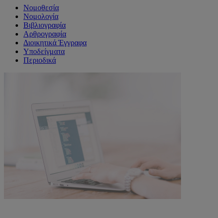
Νομοθεσία
Νομολογία
Βιβλιογραφία
Αρθρογραφία
Διοικητικά Έγγραφα
Υποδείγματα
Περιοδικά