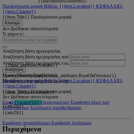
{{searchResultsTotalItems}}
Προϊσχύουσα μορφή
Βιβλίο: {{item.Location}}
ΚΕΦΑΛΑΙΟ:
{{item.Chapter}}
{{item.Title}}
Προϊσχύουσα μορφή
Κλείσιμο
Δεν βρέθηκαν αποτελέσματα
Τι ψάχνετε;
Αναζήτηση βάση ημερομηνίας
Αναζήτηση βάση ημερομηνίας από
Αναζήτηση βάση ημερομηνίας εως
{{data_attributes.Subtitle}}
Αναζήτηση
{{searchResultsTotalItems}}
Προϊσχύουσα μορφή ({{data_attributes.RootOldVersion}})
Προϊσχύουσα μορφή
Βιβλίο: {{item.Location}}
ΚΕΦΑΛΑΙΟ:
Μετάβαση στην τρέχουσα έκδοση
{{item.Chapter}}
{{item.Title}}
Προϊσχύουσα μορφή
{{data_attributes.Subtitle}}
Δεν βρέθηκαν αποτελέσματα
Εμφάνιση όλων των περιεχομένων
Εμφάνιση όλων των
{{searchVal}}
{{attr.Dt}}
περιεχομένων
Εκτύπωση νομοθετήματος
{{attr.Dt}}
Εμφάνιση περισσότερων
Εμφάνιση λιγότερων
Περιεχόμενα