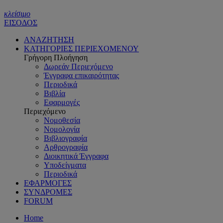
κλείσιμο
ΕΙΣΟΔΟΣ
ΑΝΑΖΗΤΗΣΗ
ΚΑΤΗΓΟΡΙΕΣ ΠΕΡΙΕΧΟΜΕΝΟΥ
Γρήγορη Πλοήγηση
Δωρεάν Περιεχόμενο
Έγγραφα επικαιρότητας
Περιοδικά
Βιβλία
Εφαρμογές
Περιεχόμενο
Νομοθεσία
Νομολογία
Βιβλιογραφία
Αρθρογραφία
Διοικητικά Έγγραφα
Υποδείγματα
Περιοδικά
ΕΦΑΡΜΟΓΕΣ
ΣΥΝΔΡΟΜΕΣ
FORUM
Home