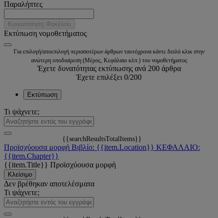
Παραλήπτες
Κοινοποίηση Φακέλου
Εκτύπωση νομοθετήματος
Για επιλογή/αποεπιλογή περισσοτέρων άρθρων ταυτόχρονα κάντε διπλό κλικ στην
ανώτερη υποδιαίρεση (Μέρος, Κεφάλαιο κλπ.) του νομοθετήματος
Έχετε δυνατότητας εκτύπωσης ανά 200 άρθρα
Έχετε επιλέξει
0
/200
Εκτύπωση
Τι ψάχνετε;
{{searchResultsTotalItems}}
Προϊσχύουσα μορφή
Βιβλίο: {{item.Location}}
ΚΕΦΑΛΑΙΟ:
{{item.Chapter}}
{{item.Title}}
Προϊσχύουσα μορφή
Κλείσιμο
Δεν βρέθηκαν αποτελέσματα
Τι ψάχνετε;