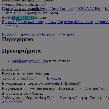
Μετάβαση στην τρέχουσα έκδοση
{{searchResultsTotalItems}}
Προϊσχύουσα μορφή
Βιβλίο: {{item.Location}}
ΚΕΦΑΛΑΙΟ: {{ite
{{data_attributes.Subtitle}}
{{item.Title}}
Προϊσχύουσα μορφή
Δεν βρέθηκαν αποτελέσματα
{{searchVal}}
{{attr.Dt}}
Εμφάνιση όλων των περιεχομένων
Εμφάνιση όλων των περιεχομέν
{{attr.Dt}}
Εμφάνιση περισσότερων
Εμφάνιση λιγότερων
Περιεχόμενα
Προσαρτήματα
Μετάβαση στο κείμενο
Κατεβάστε το
anchor link
Εγγραφείτε στο newsletter μας
Εγγραφή
Εγγραφήκατε επιτυχώς στο newsletter!
Επιστροφή
Η εγγραφή στο newsletter απέτυχε. Παρακαλώ δοκιμάστε αργότερα.
Δημοσιεύστε στην Qualex
Αρθρογραφία, Νομολογία ή Σχόλια | Άμεση ανάρτηση | Επώνυμη ή 
Δημοσιεύστε