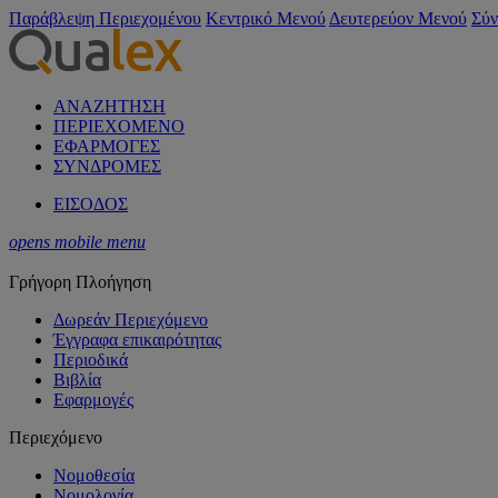
Παράβλεψη Περιεχομένου
Κεντρικό Μενού
Δευτερεύον Μενού
Σύν
ΑΝΑΖΗΤΗΣΗ
ΠΕΡΙΕΧΟΜΕΝΟ
ΕΦΑΡΜΟΓΕΣ
ΣΥΝΔΡΟΜΕΣ
ΕΙΣΟΔΟΣ
opens mobile menu
Γρήγορη Πλοήγηση
Δωρεάν Περιεχόμενο
Έγγραφα επικαιρότητας
Περιοδικά
Βιβλία
Εφαρμογές
Περιεχόμενο
Νομοθεσία
Νομολογία