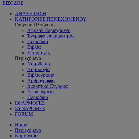
ΕΙΣΟΔΟΣ
ΑΝΑΖΗΤΗΣΗ
ΚΑΤΗΓΟΡΙΕΣ ΠΕΡΙΕΧΟΜΕΝΟΥ
Γρήγορη Πλοήγηση
Δωρεάν Περιεχόμενο
Έγγραφα επικαιρότητας
Περιοδικά
Βιβλία
Εφαρμογές
Περιεχόμενο
Νομοθεσία
Νομολογία
Βιβλιογραφία
Αρθρογραφία
Διοικητικά Έγγραφα
Υποδείγματα
Περιοδικά
ΕΦΑΡΜΟΓΕΣ
ΣΥΝΔΡΟΜΕΣ
FORUM
Home
Περιεχόμενο
Νομοθεσία