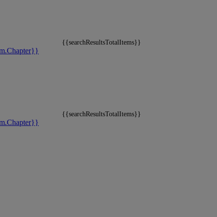
{{searchResultsTotalItems}}
m.Chapter}}
{{searchResultsTotalItems}}
m.Chapter}}