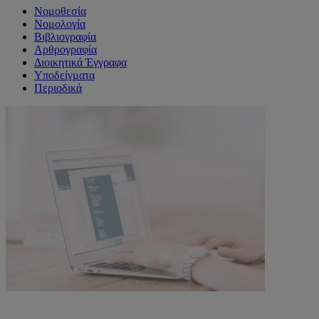
Νομοθεσία
Νομολογία
Βιβλιογραφία
Αρθρογραφία
Διοικητικά Έγγραφα
Υποδείγματα
Περιοδικά