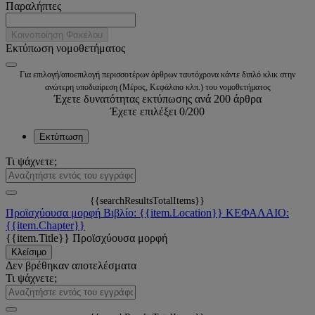
Παραλήπτες
Κοινοποίηση Φακέλου
Εκτύπωση νομοθετήματος
Για επιλογή/αποεπιλογή περισσοτέρων άρθρων ταυτόχρονα κάντε διπλό κλικ στην
ανώτερη υποδιαίρεση (Μέρος, Κεφάλαιο κλπ.) του νομοθετήματος
Έχετε δυνατότητας εκτύπωσης ανά 200 άρθρα
Έχετε επιλέξει
0
/200
Εκτύπωση
Τι ψάχνετε;
{{searchResultsTotalItems}}
Προϊσχύουσα μορφή
Βιβλίο: {{item.Location}}
ΚΕΦΑΛΑΙΟ:
{{item.Chapter}}
{{item.Title}}
Προϊσχύουσα μορφή
Κλείσιμο
Δεν βρέθηκαν αποτελέσματα
Τι ψάχνετε;