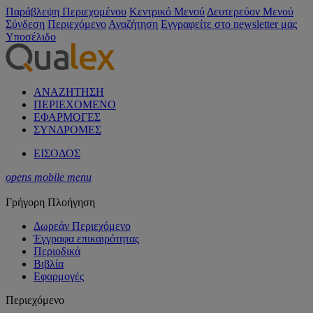
Παράβλεψη Περιεχομένου
Κεντρικό Μενού
Δευτερεύον Μενού
Σύνδεση
Περιεχόμενο
Αναζήτηση
Εγγραφείτε στο newsletter μας
Υποσέλιδο
ΑΝΑΖΗΤΗΣΗ
ΠΕΡΙΕΧΟΜΕΝΟ
ΕΦΑΡΜΟΓΕΣ
ΣΥΝΔΡΟΜΕΣ
ΕΙΣΟΔΟΣ
opens mobile menu
Γρήγορη Πλοήγηση
Δωρεάν Περιεχόμενο
Έγγραφα επικαιρότητας
Περιοδικά
Βιβλία
Εφαρμογές
Περιεχόμενο