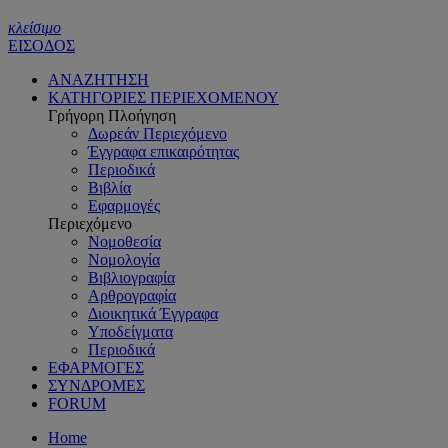
κλείσιμο
ΕΙΣΟΔΟΣ
ΑΝΑΖΗΤΗΣΗ
ΚΑΤΗΓΟΡΙΕΣ ΠΕΡΙΕΧΟΜΕΝΟΥ
Γρήγορη Πλοήγηση
Δωρεάν Περιεχόμενο
Έγγραφα επικαιρότητας
Περιοδικά
Βιβλία
Εφαρμογές
Περιεχόμενο
Νομοθεσία
Νομολογία
Βιβλιογραφία
Αρθρογραφία
Διοικητικά Έγγραφα
Υποδείγματα
Περιοδικά
ΕΦΑΡΜΟΓΕΣ
ΣΥΝΔΡΟΜΕΣ
FORUM
Home