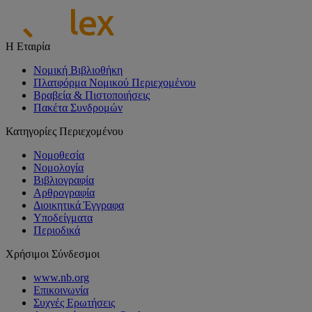
Η Εταιρία
Νομική Βιβλιοθήκη
Πλατφόρμα Νομικού Περιεχομένου
Βραβεία & Πιστοποιήσεις
Πακέτα Συνδρομών
Κατηγορίες Περιεχομένου
Νομοθεσία
Νομολογία
Βιβλιογραφία
Αρθρογραφία
Διοικητικά Έγγραφα
Υποδείγματα
Περιοδικά
Χρήσιμοι Σύνδεσμοι
www.nb.org
Επικοινωνία
Συχνές Ερωτήσεις