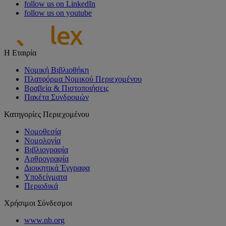
follow us on LinkedIn
follow us on youtube
Η Εταιρία
Νομική Βιβλιοθήκη
Πλατφόρμα Νομικού Περιεχομένου
Βραβεία & Πιστοποιήσεις
Πακέτα Συνδρομών
Κατηγορίες Περιεχομένου
Νομοθεσία
Νομολογία
Βιβλιογραφία
Αρθρογραφία
Διοικητικά Έγγραφα
Υποδείγματα
Περιοδικά
Χρήσιμοι Σύνδεσμοι
www.nb.org