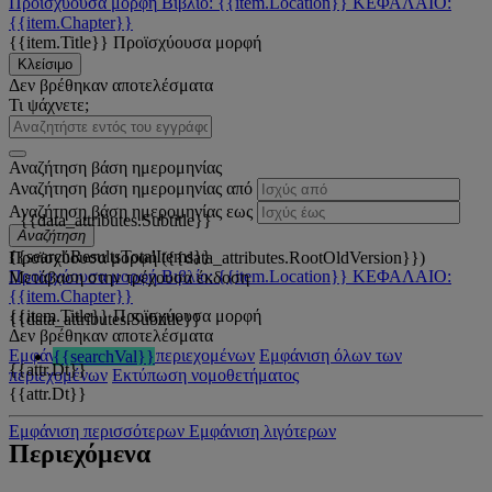
Προϊσχύουσα μορφή
Βιβλίο: {{item.Location}}
ΚΕΦΑΛΑΙΟ:
{{item.Chapter}}
{{item.Title}}
Προϊσχύουσα μορφή
Κλείσιμο
Δεν βρέθηκαν αποτελέσματα
Τι ψάχνετε;
Αναζήτηση βάση ημερομηνίας
Αναζήτηση βάση ημερομηνίας από
Αναζήτηση βάση ημερομηνίας εως
{{data_attributes.Subtitle}}
Αναζήτηση
{{searchResultsTotalItems}}
Προϊσχύουσα μορφή ({{data_attributes.RootOldVersion}})
Προϊσχύουσα μορφή
Βιβλίο: {{item.Location}}
ΚΕΦΑΛΑΙΟ:
Μετάβαση στην τρέχουσα έκδοση
{{item.Chapter}}
{{item.Title}}
Προϊσχύουσα μορφή
{{data_attributes.Subtitle}}
Δεν βρέθηκαν αποτελέσματα
Εμφάνιση όλων των περιεχομένων
Εμφάνιση όλων των
{{searchVal}}
{{attr.Dt}}
περιεχομένων
Εκτύπωση νομοθετήματος
{{attr.Dt}}
Εμφάνιση περισσότερων
Εμφάνιση λιγότερων
Περιεχόμενα