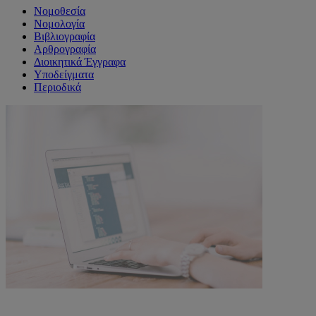
Νομοθεσία
Νομολογία
Βιβλιογραφία
Αρθρογραφία
Διοικητικά Έγγραφα
Υποδείγματα
Περιοδικά