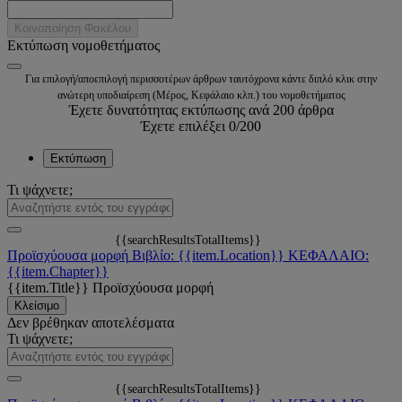
Κοινοποίηση Φακέλου
Εκτύπωση νομοθετήματος
Για επιλογή/αποεπιλογή περισσοτέρων άρθρων ταυτόχρονα κάντε διπλό κλικ στην
ανώτερη υποδιαίρεση (Μέρος, Κεφάλαιο κλπ.) του νομοθετήματος
Έχετε δυνατότητας εκτύπωσης ανά 200 άρθρα
Έχετε επιλέξει
0
/200
Εκτύπωση
Τι ψάχνετε;
{{searchResultsTotalItems}}
Προϊσχύουσα μορφή
Βιβλίο: {{item.Location}}
ΚΕΦΑΛΑΙΟ:
{{item.Chapter}}
{{item.Title}}
Προϊσχύουσα μορφή
Κλείσιμο
Δεν βρέθηκαν αποτελέσματα
Τι ψάχνετε;
{{searchResultsTotalItems}}