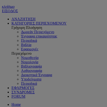
κλείσιμο
ΕΙΣΟΔΟΣ
ΑΝΑΖΗΤΗΣΗ
ΚΑΤΗΓΟΡΙΕΣ ΠΕΡΙΕΧΟΜΕΝΟΥ
Γρήγορη Πλοήγηση
Δωρεάν Περιεχόμενο
Έγγραφα επικαιρότητας
Περιοδικά
Βιβλία
Εφαρμογές
Περιεχόμενο
Νομοθεσία
Νομολογία
Βιβλιογραφία
Αρθρογραφία
Διοικητικά Έγγραφα
Υποδείγματα
Περιοδικά
ΕΦΑΡΜΟΓΕΣ
ΣΥΝΔΡΟΜΕΣ
FORUM
Home