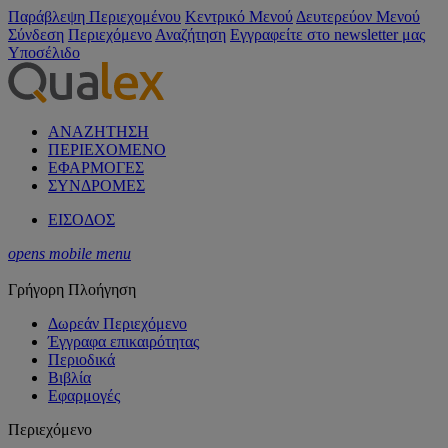
Παράβλεψη Περιεχομένου
Κεντρικό Μενού
Δευτερεύον Μενού
Σύνδεση
Περιεχόμενο
Αναζήτηση
Εγγραφείτε στο newsletter μας
Υποσέλιδο
ΑΝΑΖΗΤΗΣΗ
ΠΕΡΙΕΧΟΜΕΝΟ
ΕΦΑΡΜΟΓΕΣ
ΣΥΝΔΡΟΜΕΣ
ΕΙΣΟΔΟΣ
opens mobile menu
Γρήγορη Πλοήγηση
Δωρεάν Περιεχόμενο
Έγγραφα επικαιρότητας
Περιοδικά
Βιβλία
Εφαρμογές
Περιεχόμενο