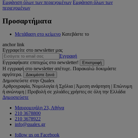
Εμφάνιση όλων των περιεχομένων
Εμφάνιση όλων των
περιεχομένων
Προσαρτήματα
Μετάβαση στο κείμενο
Κατεβάστε το
anchor link
Εγγραφείτε στο newsletter μας
Εγγραφή
Εγγραφήκατε επιτυχώς στο newsletter!
Επιστροφή
Η εγγραφή στο newsletter απέτυχε. Παρακαλώ δοκιμάστε
αργότερα.
Δοκιμάστε ξανά
Δημοσιεύστε στην Qualex
Αρθρογραφία, Νομολογία ή Σχόλια | Άμεση ανάρτηση | Επώνυμη
ή ανώνυμη | Προβολή σε χιλιάδες χρήστες σε όλη την Ελλάδα
Δημοσιεύστε
Μαυρομιχάλη 23, Αθήνα
210 3678800
210 3678922
info@qualex.gr
follow us on Facebook