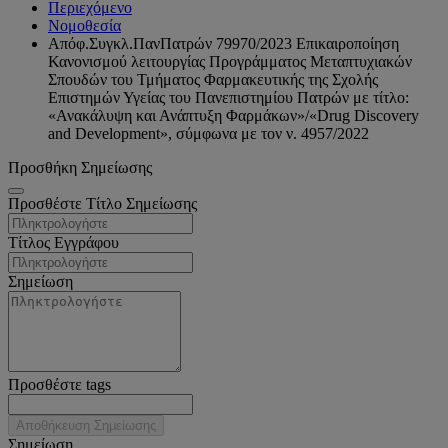
Περιεχόμενο
Νομοθεσία
Απόφ.Συγκλ.ΠανΠατρών 79970/2023 Επικαιροποίηση
Κανονισμού λειτουργίας Προγράμματος Μεταπτυχιακών
Σπουδών του Τμήματος Φαρμακευτικής της Σχολής
Επιστημών Υγείας του Πανεπιστημίου Πατρών με τίτλο:
«Ανακάλυψη και Ανάπτυξη Φαρμάκων»/«Drug Discovery
and Development», σύμφωνα με τον ν. 4957/2022
Προσθήκη Σημείωσης
Προσθέστε Τίτλο Σημείωσης
Τίτλος Εγγράφου
Σημείωση
Προσθέστε tags
Αποθήκευση Σημείωσης
Σημείωση