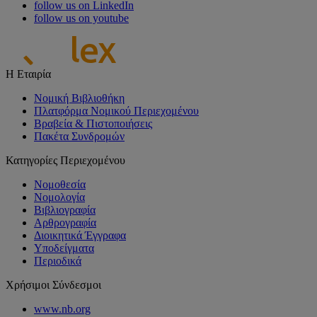
follow us on LinkedIn
follow us on youtube
Η Εταιρία
Νομική Βιβλιοθήκη
Πλατφόρμα Νομικού Περιεχομένου
Βραβεία & Πιστοποιήσεις
Πακέτα Συνδρομών
Κατηγορίες Περιεχομένου
Νομοθεσία
Νομολογία
Βιβλιογραφία
Αρθρογραφία
Διοικητικά Έγγραφα
Υποδείγματα
Περιοδικά
Χρήσιμοι Σύνδεσμοι
www.nb.org