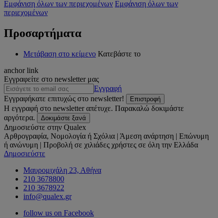
Εμφάνιση όλων των περιεχομένων
Εμφάνιση όλων των
περιεχομένων
Προσαρτήματα
Μετάβαση στο κείμενο
Κατεβάστε το
anchor link
Εγγραφείτε στο newsletter μας
Εγγραφή
Εγγραφήκατε επιτυχώς στο newsletter!
Επιστροφή
Η εγγραφή στο newsletter απέτυχε. Παρακαλώ δοκιμάστε
αργότερα.
Δοκιμάστε ξανά
Δημοσιεύστε στην Qualex
Αρθρογραφία, Νομολογία ή Σχόλια | Άμεση ανάρτηση | Επώνυμη
ή ανώνυμη | Προβολή σε χιλιάδες χρήστες σε όλη την Ελλάδα
Δημοσιεύστε
Μαυρομιχάλη 23, Αθήνα
210 3678800
210 3678922
info@qualex.gr
follow us on Facebook