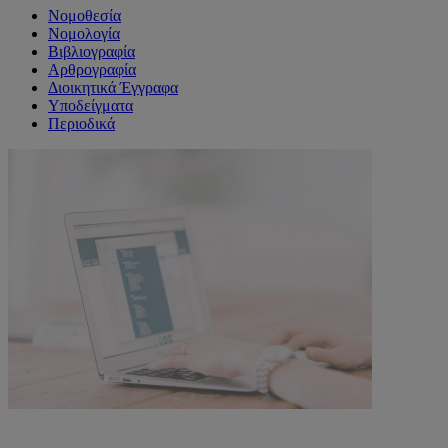
Νομοθεσία
Νομολογία
Βιβλιογραφία
Αρθρογραφία
Διοικητικά Έγγραφα
Υποδείγματα
Περιοδικά