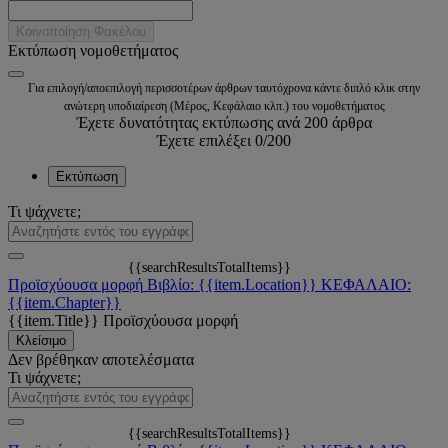
Κοινοποίηση Φακέλου
Εκτύπωση νομοθετήματος
Για επιλογή/αποεπιλογή περισσοτέρων άρθρων ταυτόχρονα κάντε διπλό κλικ στην
ανώτερη υποδιαίρεση (Μέρος, Κεφάλαιο κλπ.) του νομοθετήματος
Έχετε δυνατότητας εκτύπωσης ανά 200 άρθρα
Έχετε επιλέξει
0
/200
Εκτύπωση
Τι ψάχνετε;
{{searchResultsTotalItems}}
Προϊσχύουσα μορφή
Βιβλίο: {{item.Location}}
ΚΕΦΑΛΑΙΟ:
{{item.Chapter}}
{{item.Title}}
Προϊσχύουσα μορφή
Κλείσιμο
Δεν βρέθηκαν αποτελέσματα
Τι ψάχνετε;
{{searchResultsTotalItems}}