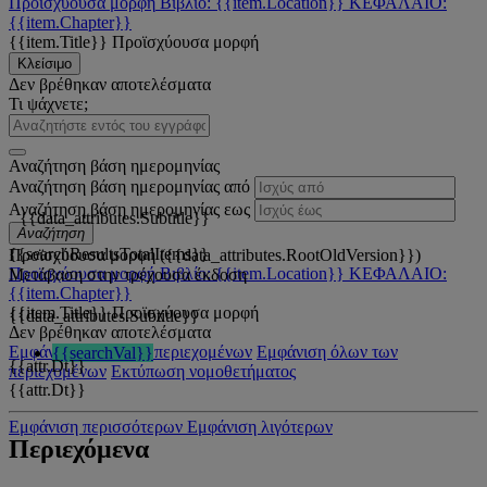
Προϊσχύουσα μορφή
Βιβλίο: {{item.Location}}
ΚΕΦΑΛΑΙΟ:
{{item.Chapter}}
{{item.Title}}
Προϊσχύουσα μορφή
Κλείσιμο
Δεν βρέθηκαν αποτελέσματα
Τι ψάχνετε;
Αναζήτηση βάση ημερομηνίας
Αναζήτηση βάση ημερομηνίας από
Αναζήτηση βάση ημερομηνίας εως
{{data_attributes.Subtitle}}
Αναζήτηση
{{searchResultsTotalItems}}
Προϊσχύουσα μορφή ({{data_attributes.RootOldVersion}})
Προϊσχύουσα μορφή
Βιβλίο: {{item.Location}}
ΚΕΦΑΛΑΙΟ:
Μετάβαση στην τρέχουσα έκδοση
{{item.Chapter}}
{{item.Title}}
Προϊσχύουσα μορφή
{{data_attributes.Subtitle}}
Δεν βρέθηκαν αποτελέσματα
Εμφάνιση όλων των περιεχομένων
Εμφάνιση όλων των
{{searchVal}}
{{attr.Dt}}
περιεχομένων
Εκτύπωση νομοθετήματος
{{attr.Dt}}
Εμφάνιση περισσότερων
Εμφάνιση λιγότερων
Περιεχόμενα