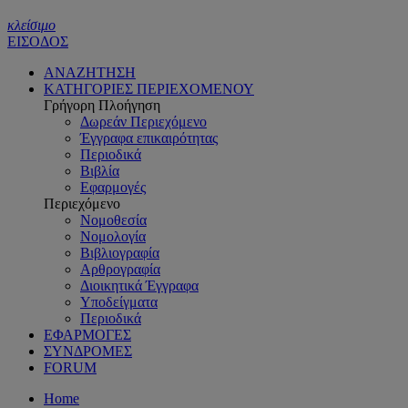
κλείσιμο
ΕΙΣΟΔΟΣ
ΑΝΑΖΗΤΗΣΗ
ΚΑΤΗΓΟΡΙΕΣ ΠΕΡΙΕΧΟΜΕΝΟΥ
Γρήγορη Πλοήγηση
Δωρεάν Περιεχόμενο
Έγγραφα επικαιρότητας
Περιοδικά
Βιβλία
Εφαρμογές
Περιεχόμενο
Νομοθεσία
Νομολογία
Βιβλιογραφία
Αρθρογραφία
Διοικητικά Έγγραφα
Υποδείγματα
Περιοδικά
ΕΦΑΡΜΟΓΕΣ
ΣΥΝΔΡΟΜΕΣ
FORUM
Home