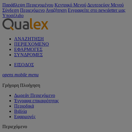
Παράβλεψη Περιεχομένου
Κεντρικό Μενού
Δευτερεύον Μενού
Σύνδεση
Περιεχόμενο
Αναζήτηση
Εγγραφείτε στο newsletter μας
Υποσέλιδο
ΑΝΑΖΗΤΗΣΗ
ΠΕΡΙΕΧΟΜΕΝΟ
ΕΦΑΡΜΟΓΕΣ
ΣΥΝΔΡΟΜΕΣ
ΕΙΣΟΔΟΣ
opens mobile menu
Γρήγορη Πλοήγηση
Δωρεάν Περιεχόμενο
Έγγραφα επικαιρότητας
Περιοδικά
Βιβλία
Εφαρμογές
Περιεχόμενο