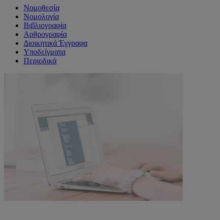
Νομοθεσία
Νομολογία
Βιβλιογραφία
Αρθρογραφία
Διοικητικά Έγγραφα
Υποδείγματα
Περιοδικά