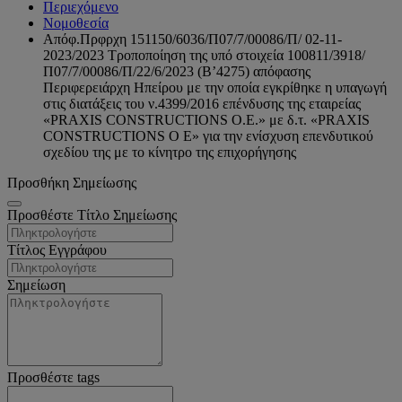
Περιεχόμενο
Νομοθεσία
Απόφ.Πρφρχη 151150/6036/Π07/7/00086/Π/ 02-11-
2023/2023 Τροποποίηση της υπό στοιχεία 100811/3918/
Π07/7/00086/Π/22/6/2023 (Β’4275) απόφασης
Περιφερειάρχη Ηπείρου με την οποία εγκρίθηκε η υπαγωγή
στις διατάξεις του ν.4399/2016 επένδυσης της εταιρείας
«PRAXIS CONSTRUCTIONS Ο.Ε.» με δ.τ. «PRAXIS
CONSTRUCTIONS Ο Ε» για την ενίσχυση επενδυτικού
σχεδίου της με το κίνητρο της επιχορήγησης
Προσθήκη Σημείωσης
Προσθέστε Τίτλο Σημείωσης
Τίτλος Εγγράφου
Σημείωση
Προσθέστε tags