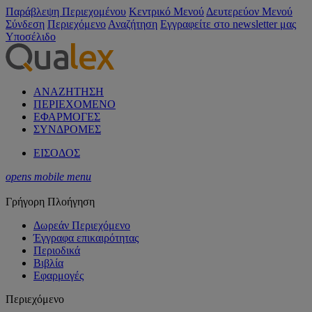
Παράβλεψη Περιεχομένου
Κεντρικό Μενού
Δευτερεύον Μενού
Σύνδεση
Περιεχόμενο
Αναζήτηση
Εγγραφείτε στο newsletter μας
Υποσέλιδο
ΑΝΑΖΗΤΗΣΗ
ΠΕΡΙΕΧΟΜΕΝΟ
ΕΦΑΡΜΟΓΕΣ
ΣΥΝΔΡΟΜΕΣ
ΕΙΣΟΔΟΣ
opens mobile menu
Γρήγορη Πλοήγηση
Δωρεάν Περιεχόμενο
Έγγραφα επικαιρότητας
Περιοδικά
Βιβλία
Εφαρμογές
Περιεχόμενο