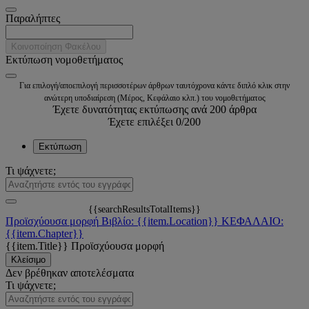
Παραλήπτες
Κοινοποίηση Φακέλου
Εκτύπωση νομοθετήματος
Για επιλογή/αποεπιλογή περισσοτέρων άρθρων ταυτόχρονα κάντε διπλό κλικ στην
ανώτερη υποδιαίρεση (Μέρος, Κεφάλαιο κλπ.) του νομοθετήματος
Έχετε δυνατότητας εκτύπωσης ανά 200 άρθρα
Έχετε επιλέξει
0
/200
Εκτύπωση
Τι ψάχνετε;
{{searchResultsTotalItems}}
Προϊσχύουσα μορφή
Βιβλίο: {{item.Location}}
ΚΕΦΑΛΑΙΟ:
{{item.Chapter}}
{{item.Title}}
Προϊσχύουσα μορφή
Κλείσιμο
Δεν βρέθηκαν αποτελέσματα
Τι ψάχνετε;