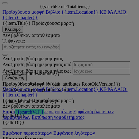
{{searchResultsTotalItems}}
Προϊσχύουσα μορφή
Βιβλίο: {{item.Location}}
ΚΕΦΑΛΑΙΟ:
{{item.Chapter}}
{{item.Title}}
Προϊσχύουσα μορφή
Κλείσιμο
Δεν βρέθηκαν αποτελέσματα
Τι ψάχνετε;
Αναζήτηση βάση ημερομηνίας
Αναζήτηση βάση ημερομηνίας από
Αναζήτηση βάση ημερομηνίας εως
{{data_attributes.Subtitle}}
Αναζήτηση
{{searchResultsTotalItems}}
Προϊσχύουσα μορφή ({{data_attributes.RootOldVersion}})
Προϊσχύουσα μορφή
Βιβλίο: {{item.Location}}
ΚΕΦΑΛΑΙΟ:
Μετάβαση στην τρέχουσα έκδοση
{{item.Chapter}}
{{item.Title}}
Προϊσχύουσα μορφή
{{data_attributes.Subtitle}}
Δεν βρέθηκαν αποτελέσματα
Εμφάνιση όλων των περιεχομένων
Εμφάνιση όλων των
{{searchVal}}
{{attr.Dt}}
περιεχομένων
Εκτύπωση νομοθετήματος
{{attr.Dt}}
Εμφάνιση περισσότερων
Εμφάνιση λιγότερων