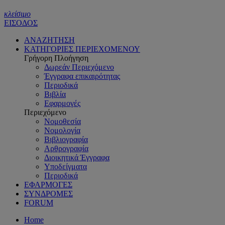
κλείσιμο
ΕΙΣΟΔΟΣ
ΑΝΑΖΗΤΗΣΗ
ΚΑΤΗΓΟΡΙΕΣ ΠΕΡΙΕΧΟΜΕΝΟΥ
Γρήγορη Πλοήγηση
Δωρεάν Περιεχόμενο
Έγγραφα επικαιρότητας
Περιοδικά
Βιβλία
Εφαρμογές
Περιεχόμενο
Νομοθεσία
Νομολογία
Βιβλιογραφία
Αρθρογραφία
Διοικητικά Έγγραφα
Υποδείγματα
Περιοδικά
ΕΦΑΡΜΟΓΕΣ
ΣΥΝΔΡΟΜΕΣ
FORUM
Home