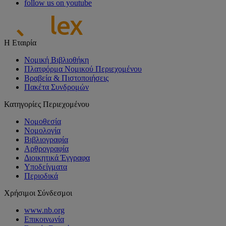
follow us on youtube
Η Εταιρία
Νομική Βιβλιοθήκη
Πλατφόρμα Νομικού Περιεχομένου
Βραβεία & Πιστοποιήσεις
Πακέτα Συνδρομών
Κατηγορίες Περιεχομένου
Νομοθεσία
Νομολογία
Βιβλιογραφία
Αρθρογραφία
Διοικητικά Έγγραφα
Υποδείγματα
Περιοδικά
Χρήσιμοι Σύνδεσμοι
www.nb.org
Επικοινωνία