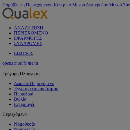
Παράβλεψη Περιεχομένου
Κεντρικό Μενού
Δευτερεύον Μενού
Σύν
ΑΝΑΖΗΤΗΣΗ
ΠΕΡΙΕΧΟΜΕΝΟ
ΕΦΑΡΜΟΓΕΣ
ΣΥΝΔΡΟΜΕΣ
ΕΙΣΟΔΟΣ
opens mobile menu
Γρήγορη Πλοήγηση
Δωρεάν Περιεχόμενο
Έγγραφα επικαιρότητας
Περιοδικά
Βιβλία
Εφαρμογές
Περιεχόμενο
Νομοθεσία
Νομολογία