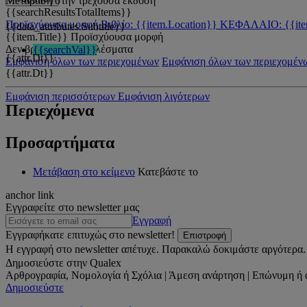
Μετάβαση στην τρέχουσα έκδοση
{{searchResultsTotalItems}}
Προϊσχύουσα μορφή
Βιβλίο: {{item.Location}}
ΚΕΦΑΛΑΙΟ: {{ite
{{data_attributes.Subtitle}}
{{item.Title}}
Προϊσχύουσα μορφή
Δεν βρέθηκαν αποτελέσματα
{{searchVal}}
{{attr.Dt}}
Εμφάνιση όλων των περιεχομένων
Εμφάνιση όλων των περιεχομέν
{{attr.Dt}}
Εμφάνιση περισσότερων
Εμφάνιση λιγότερων
Περιεχόμενα
Προσαρτήματα
Μετάβαση στο κείμενο
Κατεβάστε το
anchor link
Εγγραφείτε στο newsletter μας
Εγγραφή
Εγγραφήκατε επιτυχώς στο newsletter!
Επιστροφή
Η εγγραφή στο newsletter απέτυχε. Παρακαλώ δοκιμάστε αργότερα.
Δημοσιεύστε στην Qualex
Αρθρογραφία, Νομολογία ή Σχόλια | Άμεση ανάρτηση | Επώνυμη ή 
Δημοσιεύστε