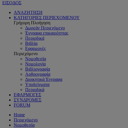
ΕΙΣΟΔΟΣ
ΑΝΑΖΗΤΗΣΗ
ΚΑΤΗΓΟΡΙΕΣ ΠΕΡΙΕΧΟΜΕΝΟΥ
Γρήγορη Πλοήγηση
Δωρεάν Περιεχόμενο
Έγγραφα επικαιρότητας
Περιοδικά
Βιβλία
Εφαρμογές
Περιεχόμενο
Νομοθεσία
Νομολογία
Βιβλιογραφία
Αρθρογραφία
Διοικητικά Έγγραφα
Υποδείγματα
Περιοδικά
ΕΦΑΡΜΟΓΕΣ
ΣΥΝΔΡΟΜΕΣ
FORUM
Home
Περιεχόμενο
Νομοθεσία