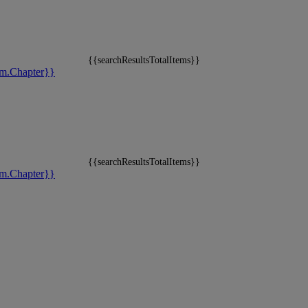
{{searchResultsTotalItems}}
m.Chapter}}
{{searchResultsTotalItems}}
m.Chapter}}