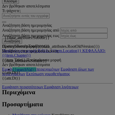
Κλείσιμο
Δεν βρέθηκαν αποτελέσματα
Τι ψάχνετε;
Αναζήτηση βάση ημερομηνίας
Αναζήτηση βάση ημερομηνίας από
Αναζήτηση βάση ημερομηνίας εως
{{data_attributes.Subtitle}}
Αναζήτηση
{{searchResultsTotalItems}}
Προϊσχύουσα μορφή ({{data_attributes.RootOldVersion}})
Προϊσχύουσα μορφή
Βιβλίο: {{item.Location}}
ΚΕΦΑΛΑΙΟ:
Μετάβαση στην τρέχουσα έκδοση
{{item.Chapter}}
{{item.Title}}
Προϊσχύουσα μορφή
{{data_attributes.Subtitle}}
Δεν βρέθηκαν αποτελέσματα
Εμφάνιση όλων των περιεχομένων
Εμφάνιση όλων των
{{searchVal}}
{{attr.Dt}}
περιεχομένων
Εκτύπωση νομοθετήματος
{{attr.Dt}}
Εμφάνιση περισσότερων
Εμφάνιση λιγότερων
Περιεχόμενα
Προσαρτήματα