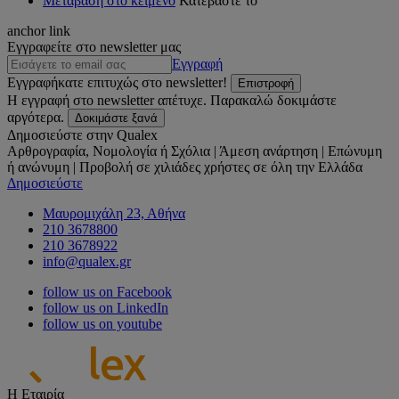
Μετάβαση στο κείμενο
Κατεβάστε το
anchor link
Εγγραφείτε στο newsletter μας
Εγγραφή
Εγγραφήκατε επιτυχώς στο newsletter!
Επιστροφή
Η εγγραφή στο newsletter απέτυχε. Παρακαλώ δοκιμάστε
αργότερα.
Δοκιμάστε ξανά
Δημοσιεύστε στην Qualex
Αρθρογραφία, Νομολογία ή Σχόλια | Άμεση ανάρτηση | Επώνυμη
ή ανώνυμη | Προβολή σε χιλιάδες χρήστες σε όλη την Ελλάδα
Δημοσιεύστε
Μαυρομιχάλη 23, Αθήνα
210 3678800
210 3678922
info@qualex.gr
follow us on Facebook
follow us on LinkedIn
follow us on youtube
Η Εταιρία