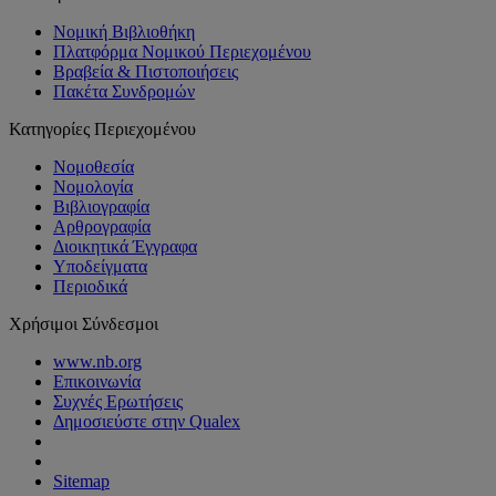
Νομική Βιβλιοθήκη
Πλατφόρμα Νομικού Περιεχομένου
Βραβεία & Πιστοποιήσεις
Πακέτα Συνδρομών
Κατηγορίες Περιεχομένου
Νομοθεσία
Νομολογία
Βιβλιογραφία
Αρθρογραφία
Διοικητικά Έγγραφα
Υποδείγματα
Περιοδικά
Χρήσιμοι Σύνδεσμοι
www.nb.org
Επικοινωνία
Συχνές Ερωτήσεις
Δημοσιεύστε στην Qualex
Sitemap