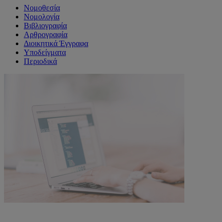
Νομοθεσία
Νομολογία
Βιβλιογραφία
Αρθρογραφία
Διοικητικά Έγγραφα
Υποδείγματα
Περιοδικά