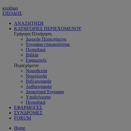
κλείσιμο
ΕΙΣΟΔΟΣ
ΑΝΑΖΗΤΗΣΗ
ΚΑΤΗΓΟΡΙΕΣ ΠΕΡΙΕΧΟΜΕΝΟΥ
Γρήγορη Πλοήγηση
Δωρεάν Περιεχόμενο
Έγγραφα επικαιρότητας
Περιοδικά
Βιβλία
Εφαρμογές
Περιεχόμενο
Νομοθεσία
Νομολογία
Βιβλιογραφία
Αρθρογραφία
Διοικητικά Έγγραφα
Υποδείγματα
Περιοδικά
ΕΦΑΡΜΟΓΕΣ
ΣΥΝΔΡΟΜΕΣ
FORUM
Home