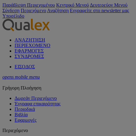
Παράβλεψη Περιεχομένου
Κεντρικό Μενού
Δευτερεύον Μενού
Σύνδεση
Περιεχόμενο
Αναζήτηση
Εγγραφείτε στο newsletter μας
Υποσέλιδο
ΑΝΑΖΗΤΗΣΗ
ΠΕΡΙΕΧΟΜΕΝΟ
ΕΦΑΡΜΟΓΕΣ
ΣΥΝΔΡΟΜΕΣ
ΕΙΣΟΔΟΣ
opens mobile menu
Γρήγορη Πλοήγηση
Δωρεάν Περιεχόμενο
Έγγραφα επικαιρότητας
Περιοδικά
Βιβλία
Εφαρμογές
Περιεχόμενο