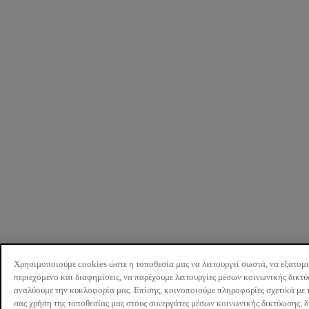
Χρησιμοποιούμε cookies ώστε η τοποθεσία μας να λειτουργεί σωστά, να εξατομ
περιεχόμενο και διαφημίσεις, να παρέχουμε λειτουργίες μέσων κοινωνικής δικτ
αναλύουμε την κυκλοφορία μας. Επίσης, κοινοποιούμε πληροφορίες σχετικά με 
σας χρήση της τοποθεσίας μας στους συνεργάτες μέσων κοινωνικής δικτύωσης, 