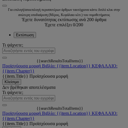
Για επιλογή/αποεπιλογή περισσοτέρων άρθρων ταυτόχρονα κάντε διπλό κλικ στην
ανώτερη υποδιαίρεση (Μέρος, Κεφάλαιο κλπ.) του νομοθετήματος
Έχετε δυνατότητας εκτύπωσης ανά 200 άρθρα
Έχετε επιλέξει
0
/200
Εκτύπωση
Τι ψάχνετε;
{{searchResultsTotalItems}}
Προϊσχύουσα μορφή
Βιβλίο: {{item.Location}}
ΚΕΦΑΛΑΙΟ:
{{item.Chapter}}
{{item.Title}}
Προϊσχύουσα μορφή
Κλείσιμο
Δεν βρέθηκαν αποτελέσματα
Τι ψάχνετε;
{{searchResultsTotalItems}}
Προϊσχύουσα μορφή
Βιβλίο: {{item.Location}}
ΚΕΦΑΛΑΙΟ:
{{item.Chapter}}
{{item.Title}}
Προϊσχύουσα μορφή