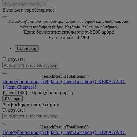
Κοινοποίηση Φακέλου
Εκτύπωση νομοθετήματος
Για επιλογή/αποεπιλογή περισσοτέρων άρθρων ταυτόχρονα κάντε διπλό κλικ στην
ανώτερη υποδιαίρεση (Μέρος, Κεφάλαιο κλπ.) του νομοθετήματος
Έχετε δυνατότητας εκτύπωσης ανά 200 άρθρα
Έχετε επιλέξει
0
/200
Εκτύπωση
Τι ψάχνετε;
{{searchResultsTotalItems}}
Προϊσχύουσα μορφή
Βιβλίο: {{item.Location}}
ΚΕΦΑΛΑΙΟ:
{{item.Chapter}}
{{item.Title}}
Προϊσχύουσα μορφή
Κλείσιμο
Δεν βρέθηκαν αποτελέσματα
Τι ψάχνετε;
{{searchResultsTotalItems}}
Προϊσχύουσα μορφή
Βιβλίο: {{item.Location}}
ΚΕΦΑΛΑΙΟ: