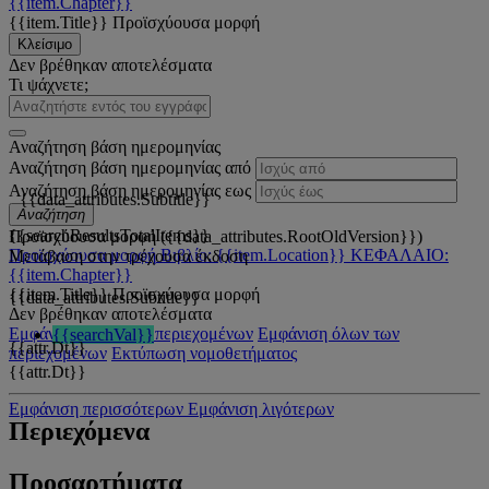
{{item.Chapter}}
{{item.Title}}
Προϊσχύουσα μορφή
Κλείσιμο
Δεν βρέθηκαν αποτελέσματα
Τι ψάχνετε;
Αναζήτηση βάση ημερομηνίας
Αναζήτηση βάση ημερομηνίας από
Αναζήτηση βάση ημερομηνίας εως
{{data_attributes.Subtitle}}
Αναζήτηση
{{searchResultsTotalItems}}
Προϊσχύουσα μορφή ({{data_attributes.RootOldVersion}})
Προϊσχύουσα μορφή
Βιβλίο: {{item.Location}}
ΚΕΦΑΛΑΙΟ:
Μετάβαση στην τρέχουσα έκδοση
{{item.Chapter}}
{{item.Title}}
Προϊσχύουσα μορφή
{{data_attributes.Subtitle}}
Δεν βρέθηκαν αποτελέσματα
Εμφάνιση όλων των περιεχομένων
Εμφάνιση όλων των
{{searchVal}}
{{attr.Dt}}
περιεχομένων
Εκτύπωση νομοθετήματος
{{attr.Dt}}
Εμφάνιση περισσότερων
Εμφάνιση λιγότερων
Περιεχόμενα
Προσαρτήματα