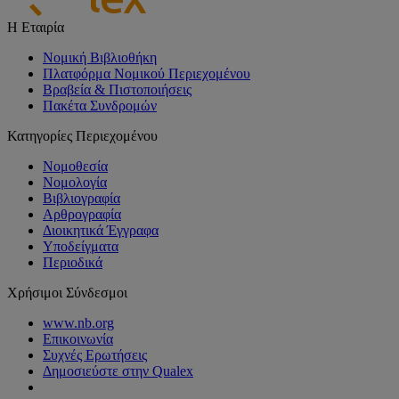
Η Εταιρία
Νομική Βιβλιοθήκη
Πλατφόρμα Νομικού Περιεχομένου
Βραβεία & Πιστοποιήσεις
Πακέτα Συνδρομών
Κατηγορίες Περιεχομένου
Νομοθεσία
Νομολογία
Βιβλιογραφία
Αρθρογραφία
Διοικητικά Έγγραφα
Υποδείγματα
Περιοδικά
Χρήσιμοι Σύνδεσμοι
www.nb.org
Επικοινωνία
Συχνές Ερωτήσεις
Δημοσιεύστε στην Qualex