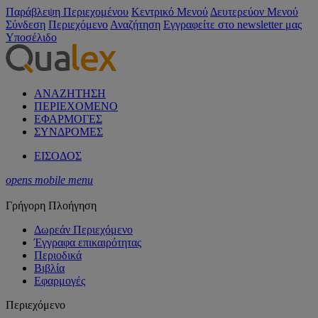
Παράβλεψη Περιεχομένου
Κεντρικό Μενού
Δευτερεύον Μενού
Σύνδεση
Περιεχόμενο
Αναζήτηση
Εγγραφείτε στο newsletter μας
Υποσέλιδο
ΑΝΑΖΗΤΗΣΗ
ΠΕΡΙΕΧΟΜΕΝΟ
ΕΦΑΡΜΟΓΕΣ
ΣΥΝΔΡΟΜΕΣ
ΕΙΣΟΔΟΣ
opens mobile menu
Γρήγορη Πλοήγηση
Δωρεάν Περιεχόμενο
Έγγραφα επικαιρότητας
Περιοδικά
Βιβλία
Εφαρμογές
Περιεχόμενο