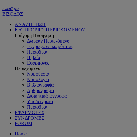
κλείσιμο
ΕΙΣΟΔΟΣ
ΑΝΑΖΗΤΗΣΗ
ΚΑΤΗΓΟΡΙΕΣ ΠΕΡΙΕΧΟΜΕΝΟΥ
Γρήγορη Πλοήγηση
Δωρεάν Περιεχόμενο
Έγγραφα επικαιρότητας
Περιοδικά
Βιβλία
Εφαρμογές
Περιεχόμενο
Νομοθεσία
Νομολογία
Βιβλιογραφία
Αρθρογραφία
Διοικητικά Έγγραφα
Υποδείγματα
Περιοδικά
ΕΦΑΡΜΟΓΕΣ
ΣΥΝΔΡΟΜΕΣ
FORUM
Home