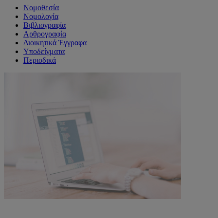
Νομοθεσία
Νομολογία
Βιβλιογραφία
Αρθρογραφία
Διοικητικά Έγγραφα
Υποδείγματα
Περιοδικά