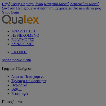
Παράβλεψη Περιεχομένου
Κεντρικό Μενού
Δευτερεύον Μενού
Σύνδεση
Περιεχόμενο
Αναζήτηση
Εγγραφείτε στο newsletter μας
Υποσέλιδο
ΑΝΑΖΗΤΗΣΗ
ΠΕΡΙΕΧΟΜΕΝΟ
ΕΦΑΡΜΟΓΕΣ
ΣΥΝΔΡΟΜΕΣ
ΕΙΣΟΔΟΣ
opens mobile menu
Γρήγορη Πλοήγηση
Δωρεάν Περιεχόμενο
Έγγραφα επικαιρότητας
Περιοδικά
Βιβλία
Εφαρμογές
Περιεχόμενο