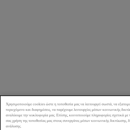
Χρησιμοποιούμε cookies ώστε η τοποθεσία μας να λειτουργεί σωστά, να εξατομ
περιεχόμενο και διαφημίσεις, να παρέχουμε λειτουργίες μέσων κοινωνικής δικτ
αναλύουμε την κυκλοφορία μας. Επίσης, κοινοποιούμε πληροφορίες σχετικά με 
σας χρήση της τοποθεσίας μας στους συνεργάτες μέσων κοινωνικής δικτύωσης, 
ανάλυσης.