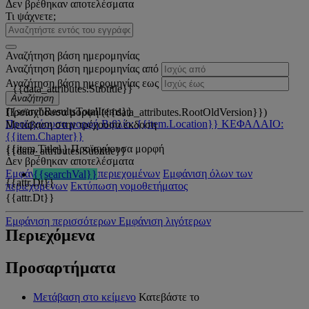
Δεν βρέθηκαν αποτελέσματα
Τι ψάχνετε;
Αναζήτηση βάση ημερομηνίας
Αναζήτηση βάση ημερομηνίας από
Αναζήτηση βάση ημερομηνίας εως
{{data_attributes.Subtitle}}
Αναζήτηση
{{searchResultsTotalItems}}
Προϊσχύουσα μορφή ({{data_attributes.RootOldVersion}})
Προϊσχύουσα μορφή
Βιβλίο: {{item.Location}}
ΚΕΦΑΛΑΙΟ:
Μετάβαση στην τρέχουσα έκδοση
{{item.Chapter}}
{{item.Title}}
Προϊσχύουσα μορφή
{{data_attributes.Subtitle}}
Δεν βρέθηκαν αποτελέσματα
Εμφάνιση όλων των περιεχομένων
Εμφάνιση όλων των
{{searchVal}}
{{attr.Dt}}
περιεχομένων
Εκτύπωση νομοθετήματος
{{attr.Dt}}
Εμφάνιση περισσότερων
Εμφάνιση λιγότερων
Περιεχόμενα
Προσαρτήματα
Μετάβαση στο κείμενο
Κατεβάστε το