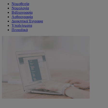
Νομοθεσία
Νομολογία
Βιβλιογραφία
Αρθρογραφία
Διοικητικά Έγγραφα
Υποδείγματα
Περιοδικά