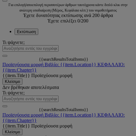
Για επιλογή/αποεπιλογή περισσοτέρων άρθρων ταυτόχρονα κάντε διπλό κλικ στην
ανώτερη υποδιαίρεση (Μέρος, Κεφάλαιο κλπ.) του νομοθετήματος
Έχετε δυνατότητας εκτύπωσης ανά 200 άρθρα
Έχετε επιλέξει
0
/200
Εκτύπωση
Τι ψάχνετε;
{{searchResultsTotalItems}}
Προϊσχύουσα μορφή
Βιβλίο: {{item.Location}}
ΚΕΦΑΛΑΙΟ:
{{item.Chapter}}
{{item.Title}}
Προϊσχύουσα μορφή
Κλείσιμο
Δεν βρέθηκαν αποτελέσματα
Τι ψάχνετε;
{{searchResultsTotalItems}}
Προϊσχύουσα μορφή
Βιβλίο: {{item.Location}}
ΚΕΦΑΛΑΙΟ:
{{item.Chapter}}
{{item.Title}}
Προϊσχύουσα μορφή
Κλείσιμο