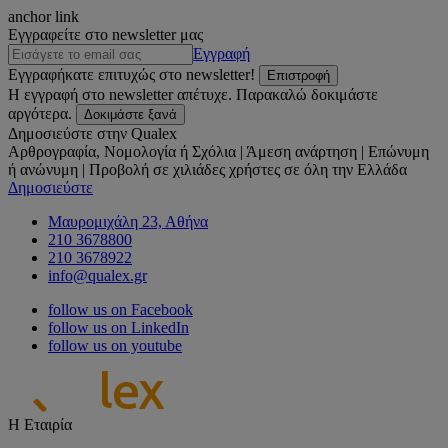
anchor link
Εγγραφείτε στο newsletter μας
Εγγραφή
Εγγραφήκατε επιτυχώς στο newsletter!
Επιστροφή
Η εγγραφή στο newsletter απέτυχε. Παρακαλώ δοκιμάστε
αργότερα.
Δοκιμάστε ξανά
Δημοσιεύστε στην Qualex
Αρθρογραφία, Νομολογία ή Σχόλια | Άμεση ανάρτηση | Επώνυμη
ή ανώνυμη | Προβολή σε χιλιάδες χρήστες σε όλη την Ελλάδα
Δημοσιεύστε
Μαυρομιχάλη 23, Αθήνα
210 3678800
210 3678922
info@qualex.gr
follow us on Facebook
follow us on LinkedIn
follow us on youtube
Η Εταιρία