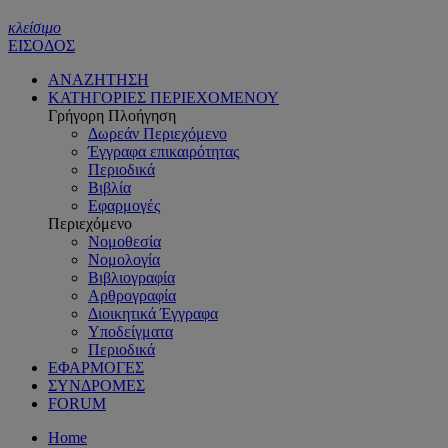
κλείσιμο
ΕΙΣΟΔΟΣ
ΑΝΑΖΗΤΗΣΗ
ΚΑΤΗΓΟΡΙΕΣ ΠΕΡΙΕΧΟΜΕΝΟΥ
Γρήγορη Πλοήγηση
Δωρεάν Περιεχόμενο
Έγγραφα επικαιρότητας
Περιοδικά
Βιβλία
Εφαρμογές
Περιεχόμενο
Νομοθεσία
Νομολογία
Βιβλιογραφία
Αρθρογραφία
Διοικητικά Έγγραφα
Υποδείγματα
Περιοδικά
ΕΦΑΡΜΟΓΕΣ
ΣΥΝΔΡΟΜΕΣ
FORUM
Home