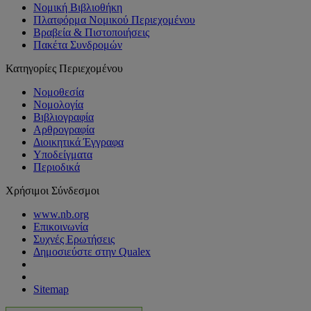
Νομική Βιβλιοθήκη
Πλατφόρμα Νομικού Περιεχομένου
Βραβεία & Πιστοποιήσεις
Πακέτα Συνδρομών
Κατηγορίες Περιεχομένου
Νομοθεσία
Νομολογία
Βιβλιογραφία
Αρθρογραφία
Διοικητικά Έγγραφα
Υποδείγματα
Περιοδικά
Χρήσιμοι Σύνδεσμοι
www.nb.org
Επικοινωνία
Συχνές Ερωτήσεις
Δημοσιεύστε στην Qualex
Sitemap