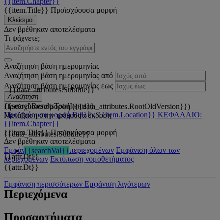
{{item.Chapter}}
{{item.Title}}
Προϊσχύουσα μορφή
Κλείσιμο
Δεν βρέθηκαν αποτελέσματα
Τι ψάχνετε;
Αναζήτηση βάση ημερομηνίας
Αναζήτηση βάση ημερομηνίας από
Αναζήτηση βάση ημερομηνίας εως
{{data_attributes.Subtitle}}
Αναζήτηση
{{searchResultsTotalItems}}
Προϊσχύουσα μορφή ({{data_attributes.RootOldVersion}})
Προϊσχύουσα μορφή
Βιβλίο: {{item.Location}}
ΚΕΦΑΛΑΙΟ:
Μετάβαση στην τρέχουσα έκδοση
{{item.Chapter}}
{{item.Title}}
Προϊσχύουσα μορφή
{{data_attributes.Subtitle}}
Δεν βρέθηκαν αποτελέσματα
Εμφάνιση όλων των περιεχομένων
Εμφάνιση όλων των
{{searchVal}}
{{attr.Dt}}
περιεχομένων
Εκτύπωση νομοθετήματος
{{attr.Dt}}
Εμφάνιση περισσότερων
Εμφάνιση λιγότερων
Περιεχόμενα
Προσαρτήματα