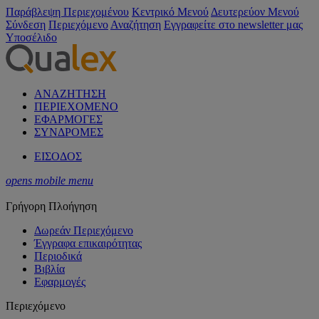
Παράβλεψη Περιεχομένου
Κεντρικό Μενού
Δευτερεύον Μενού
Σύνδεση
Περιεχόμενο
Αναζήτηση
Εγγραφείτε στο newsletter μας
Υποσέλιδο
ΑΝΑΖΗΤΗΣΗ
ΠΕΡΙΕΧΟΜΕΝΟ
ΕΦΑΡΜΟΓΕΣ
ΣΥΝΔΡΟΜΕΣ
ΕΙΣΟΔΟΣ
opens mobile menu
Γρήγορη Πλοήγηση
Δωρεάν Περιεχόμενο
Έγγραφα επικαιρότητας
Περιοδικά
Βιβλία
Εφαρμογές
Περιεχόμενο