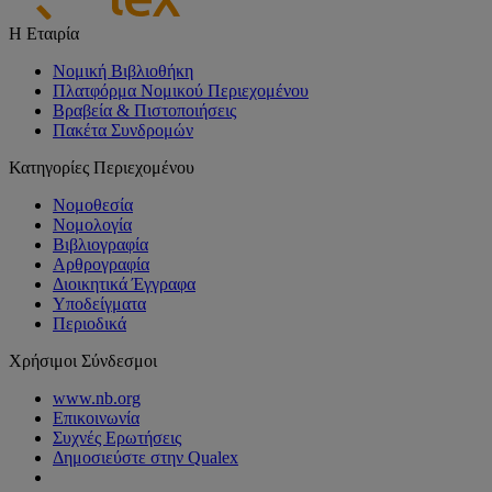
Η Εταιρία
Νομική Βιβλιοθήκη
Πλατφόρμα Νομικού Περιεχομένου
Βραβεία & Πιστοποιήσεις
Πακέτα Συνδρομών
Κατηγορίες Περιεχομένου
Νομοθεσία
Νομολογία
Βιβλιογραφία
Αρθρογραφία
Διοικητικά Έγγραφα
Υποδείγματα
Περιοδικά
Χρήσιμοι Σύνδεσμοι
www.nb.org
Επικοινωνία
Συχνές Ερωτήσεις
Δημοσιεύστε στην Qualex