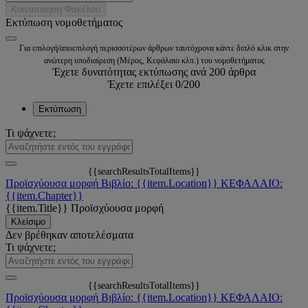
Κοινοποίηση Φακέλου
Εκτύπωση νομοθετήματος
Για επιλογή/αποεπιλογή περισσοτέρων άρθρων ταυτόχρονα κάντε διπλό κλικ στην
ανώτερη υποδιαίρεση (Μέρος, Κεφάλαιο κλπ.) του νομοθετήματος
Έχετε δυνατότητας εκτύπωσης ανά 200 άρθρα
Έχετε επιλέξει
0
/200
Εκτύπωση
Τι ψάχνετε;
{{searchResultsTotalItems}}
Προϊσχύουσα μορφή
Βιβλίο: {{item.Location}}
ΚΕΦΑΛΑΙΟ:
{{item.Chapter}}
{{item.Title}}
Προϊσχύουσα μορφή
Κλείσιμο
Δεν βρέθηκαν αποτελέσματα
Τι ψάχνετε;
{{searchResultsTotalItems}}
Προϊσχύουσα μορφή
Βιβλίο: {{item.Location}}
ΚΕΦΑΛΑΙΟ: