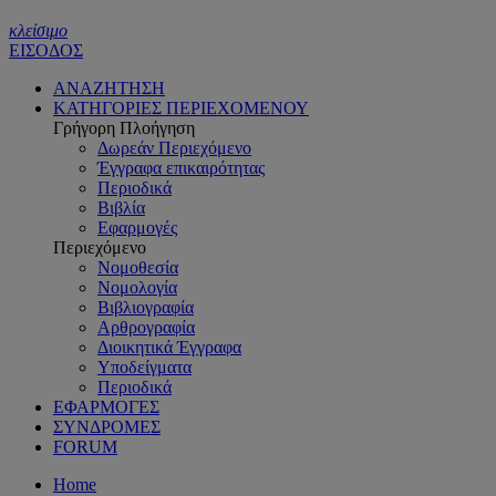
κλείσιμο
ΕΙΣΟΔΟΣ
ΑΝΑΖΗΤΗΣΗ
ΚΑΤΗΓΟΡΙΕΣ ΠΕΡΙΕΧΟΜΕΝΟΥ
Γρήγορη Πλοήγηση
Δωρεάν Περιεχόμενο
Έγγραφα επικαιρότητας
Περιοδικά
Βιβλία
Εφαρμογές
Περιεχόμενο
Νομοθεσία
Νομολογία
Βιβλιογραφία
Αρθρογραφία
Διοικητικά Έγγραφα
Υποδείγματα
Περιοδικά
ΕΦΑΡΜΟΓΕΣ
ΣΥΝΔΡΟΜΕΣ
FORUM
Home