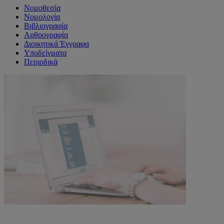
Νομοθεσία
Νομολογία
Βιβλιογραφία
Αρθρογραφία
Διοικητικά Έγγραφα
Υποδείγματα
Περιοδικά